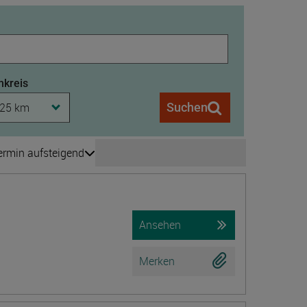
kreis
25 km
Suchen
ermin aufsteigend
Seite wechseln
is 208
Ansehen
Merken