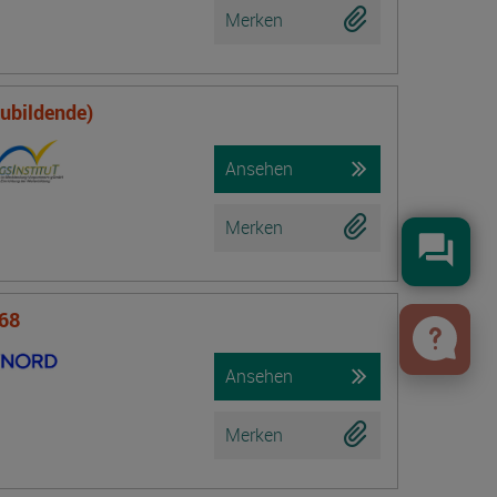
Merken
zubildende)
Ansehen
Merken
Konta
 68
Ansehen
Merken