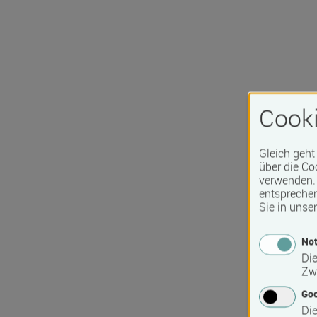
Cooki
Gleich geht
über die Co
verwenden. 
entspreche
Sie in unse
Not
Die
Zw
Go
Die