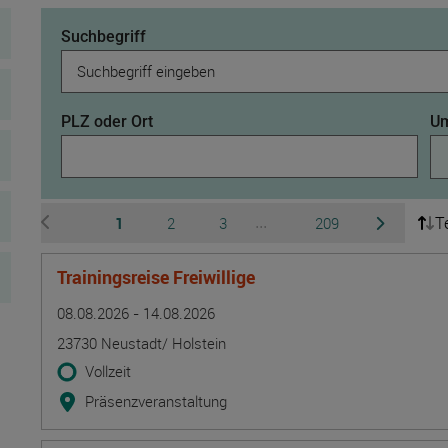
Suchbegriff
PLZ oder Ort
Um
T
Seite
Seite
Seite
Seite
1
2
3
209
...
zur vorherigen Seite wechseln
zur nächsten 
Ausgeblendete Seiten 4 b
Trainingsreise Freiwillige
Termin
Ort
Zeitmuster
Lehr- und Lernform
08.08.2026 - 14.08.2026
23730 Neustadt/ Holstein
Vollzeit
Präsenzveranstaltung