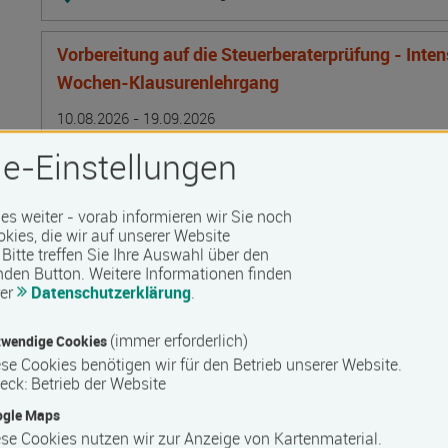
Vorbereitung auf die Steuerberaterprüfung - Inte
Wochen-Klausurenlehrgang
Termin
Ort
Zeitmuster
Lehr- und Lernform
10.08.2026 - 19.09.2026
24106 Kiel
e-Einstellungen
Vollzeit
Präsenzveranstaltung
 es weiter - vorab informieren wir Sie noch
okies, die wir auf unserer Website
Bitte treffen Sie Ihre Auswahl über den
Bilanzbuchhalter IHK - Intensivlehrgang (schriftl
nden Button.
Weitere Informationen finden
rer
Datenschutzerklärung
.
Termin
Ort
Zeitmuster
Lehr- und Lernform
10.08.2026 - 16.08.2026
50825 Köln
(immer erforderlich)
wendige Cookies
Vollzeit
se Cookies benötigen wir für den Betrieb unserer Website.
eck
:
Betrieb der Website
Blended Learning
ogle Maps
se Cookies nutzen wir zur Anzeige von Kartenmaterial.