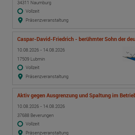
34311 Naumburg
Vollzeit
Präsenzveranstaltung
Caspar-David-Friedrich - berühmter Sohn der d
Termin
Ort
Zeitmuster
Lehr- und Lernform
10.08.2026 - 14.08.2026
17509 Lubmin
Vollzeit
Präsenzveranstaltung
Aktiv gegen Ausgrenzung und Spaltung im Betrie
Termin
Ort
Zeitmuster
Lehr- und Lernform
10.08.2026 - 14.08.2026
37688 Beverungen
Vollzeit
Präsenzveranstaltung