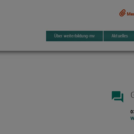
Mer
Über weiterbildung-mv
Aktuelles
forum
0
W