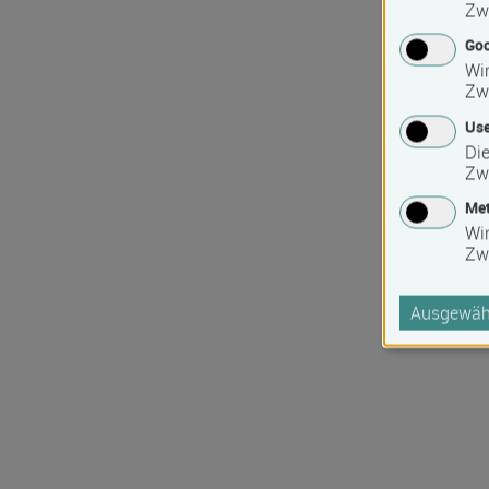
Zw
Goo
Wir
Zw
Use
Die
Zw
Met
Wi
Zw
Ausgewähl