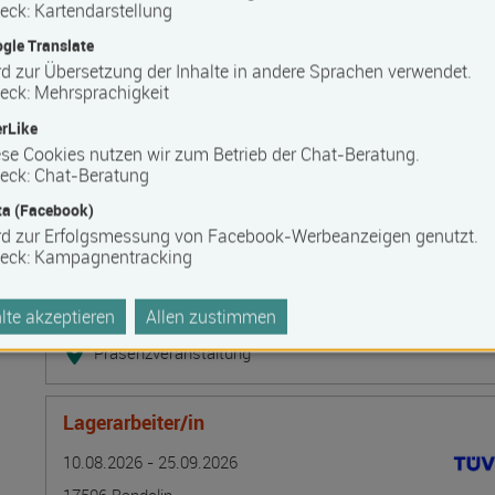
Bilanzbuchhalter IHK - Intensivlehrgang (schriftl
eck
:
Kartendarstellung
Termin
Ort
Zeitmuster
Lehr- und Lernform
gle Translate
10.08.2026 - 16.08.2026
d zur Übersetzung der Inhalte in andere Sprachen verwendet.
20537 Hamburg
eck
:
Mehrsprachigkeit
Vollzeit
rLike
Blended Learning
se Cookies nutzen wir zum Betrieb der Chat-Beratung.
eck
:
Chat-Beratung
a (Facebook)
Grundlagen der Tarifpolitik - direkte Kommunika
rd zur Erfolgsmessung von Facebook-Werbeanzeigen genutzt.
Termin
Ort
Zeitmuster
Lehr- und Lernform
10.08.2026 - 14.08.2026
eck
:
Kampagnentracking
13595 Berlin
te akzeptieren
Allen zustimmen
Vollzeit
Präsenzveranstaltung
Lagerarbeiter/in
Termin
Ort
Zeitmuster
Lehr- und Lernform
10.08.2026 - 25.09.2026