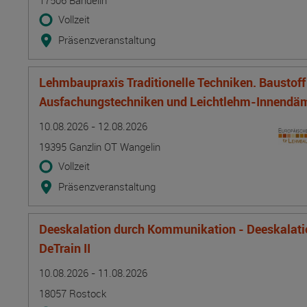
17506 Bandelin
Vollzeit
Präsenzveranstaltung
Lehmbaupraxis Traditionelle Techniken. Baustof
Ausfachungstechniken und Leichtlehm-Innend
Termin
Ort
Zeitmuster
Lehr- und Lernform
10.08.2026 - 12.08.2026
19395 Ganzlin OT Wangelin
Vollzeit
Präsenzveranstaltung
Deeskalation durch Kommunikation - Deeskalatio
DeTrain II
Termin
Ort
Zeitmuster
Lehr- und Lernform
10.08.2026 - 11.08.2026
18057 Rostock