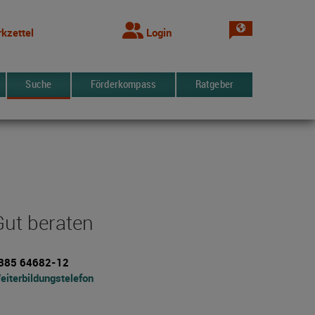
Sprache wechsel
kzettel
Login
Suche
Förderkompass
Ratgeber
Gut beraten
385 64682-12
eiterbildungstelefon