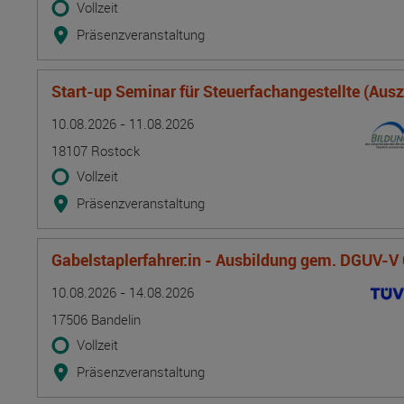
Vollzeit
Präsenzveranstaltung
Start-up Seminar für Steuerfachangestellte (Aus
Termin
Ort
Zeitmuster
Lehr- und Lernform
10.08.2026 - 11.08.2026
18107 Rostock
Vollzeit
Präsenzveranstaltung
Gabelstaplerfahrer:in - Ausbildung gem. DGUV-V
Termin
Ort
Zeitmuster
Lehr- und Lernform
10.08.2026 - 14.08.2026
17506 Bandelin
Vollzeit
Präsenzveranstaltung