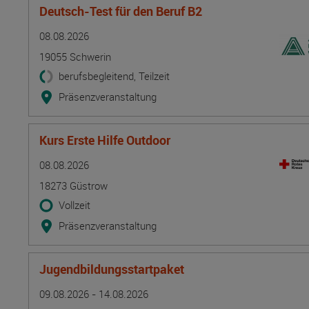
Deutsch-Test für den Beruf B2
Termin
Ort
Zeitmuster
Lehr- und Lernform
08.08.2026
19055 Schwerin
berufsbegleitend, Teilzeit
Präsenzveranstaltung
Kurs Erste Hilfe Outdoor
Termin
Ort
Zeitmuster
Lehr- und Lernform
08.08.2026
18273 Güstrow
Vollzeit
Präsenzveranstaltung
Jugendbildungsstartpaket
Termin
Ort
Zeitmuster
Lehr- und Lernform
09.08.2026 - 14.08.2026