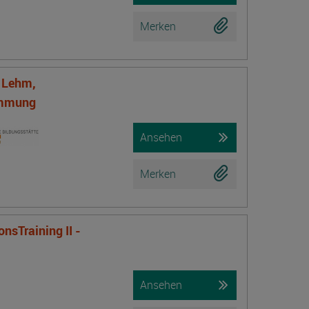
Merken
f Lehm,
ämmung
Ansehen
Merken
nsTraining II -
Ansehen