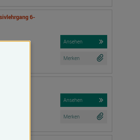
nsivlehrgang 6-
Ansehen
Merken
iche Prüfung)
Ansehen
Merken