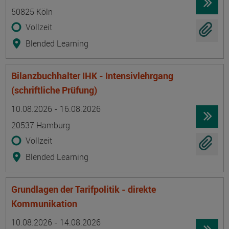
50825 Köln
Vollzeit
Blended Learning
Bilanzbuchhalter IHK - Intensivlehrgang
(schriftliche Prüfung)
Termin
Ort
Zeitmuster
Lehr- und Lernform
10.08.2026 - 16.08.2026
20537 Hamburg
Vollzeit
Blended Learning
Grundlagen der Tarifpolitik - direkte
Kommunikation
Termin
Ort
Zeitmuster
Lehr- und Lernform
10.08.2026 - 14.08.2026