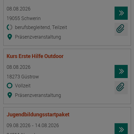
Termin
Ort
Zeitmuster
Lehr- und Lernform
08.08.2026
19055 Schwerin
berufsbegleitend, Teilzeit
Präsenzveranstaltung
Kurs Erste Hilfe Outdoor
Termin
Ort
Zeitmuster
Lehr- und Lernform
08.08.2026
18273 Güstrow
Vollzeit
Präsenzveranstaltung
Jugendbildungsstartpaket
Termin
Ort
Zeitmuster
Lehr- und Lernform
09.08.2026 - 14.08.2026