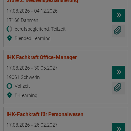
Stufe 2: Medienspezialisierung
Termin
Ort
Zeitmuster
Lehr- und Lernform
17.08.2026 - 04.12.2026
17166 Dahmen
berufsbegleitend, Teilzeit
Blended Learning
IHK Fachkraft Office-Manager
Termin
Ort
Zeitmuster
Lehr- und Lernform
17.08.2026 - 30.05.2027
19061 Schwerin
Vollzeit
E-Learning
IHK-Fachkraft für Personalwesen
Termin
Ort
Zeitmuster
Lehr- und Lernform
17.08.2026 - 26.02.2027