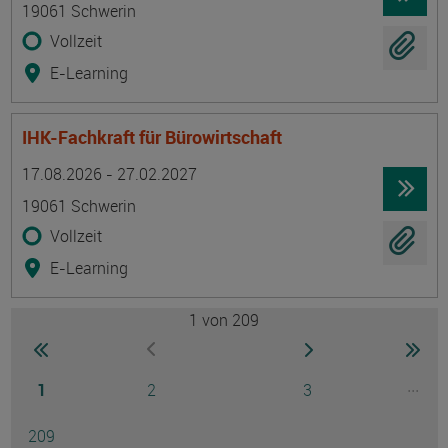
19061 Schwerin
Vollzeit
E-Learning
IHK-Fachkraft für Bürowirtschaft
Termin
Ort
Zeitmuster
Lehr- und Lernform
17.08.2026 - 27.02.2027
19061 Schwerin
Vollzeit
E-Learning
1
von 209
Seite
zur ersten Seite wechseln
zur nächsten Seite
zur 
zur vorherigen Seite wechseln
Seite
Seite
Seite
...
1
2
3
Ausg
Seite
209