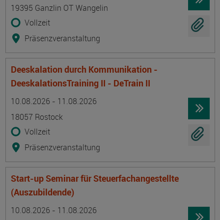
19395 Ganzlin OT Wangelin
Vollzeit
Präsenzveranstaltung
Deeskalation durch Kommunikation -
DeeskalationsTraining II - DeTrain II
Termin
Ort
Zeitmuster
Lehr- und Lernform
10.08.2026 - 11.08.2026
18057 Rostock
Vollzeit
Präsenzveranstaltung
Start-up Seminar für Steuerfachangestellte
(Auszubildende)
Termin
Ort
Zeitmuster
Lehr- und Lernform
10.08.2026 - 11.08.2026