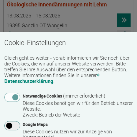
Ökologische Innendämmungen mit Lehm
Termin
Ort
Zeitmuster
Lehr- und Lernform
13.08.2026 - 15.08.2026
19395 Ganzlin OT Wangelin
Vollzeit
Cookie-Einstellungen
Präsenzveranstaltung
Gleich geht es weiter - vorab informieren wir Sie noch über
LID-Prüfung (Leben in Deutschland)
die Cookies, die wir auf unserer Website verwenden. Bitte
treffen Sie Ihre Auswahl über den entsprechenden Button.
Termin
Ort
Zeitmuster
Lehr- und Lernform
14.08.2026
Weitere Informationen finden Sie in unserer
Datenschutzerklärung
.
19055 Schwerin
berufsbegleitend, Teilzeit
(immer erforderlich)
Notwendige Cookies
Diese Cookies benötigen wir für den Betrieb unserer
Präsenzveranstaltung
Website.
Zweck
:
Betrieb der Website
Schwedisch für Anfänger:innen -
Google Maps
wochenendintensiv - A1.1 mit Synne
Diese Cookies nutzen wir zur Anzeige von