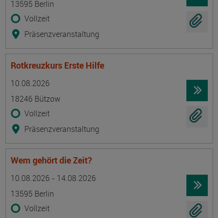
13595 Berlin
Vollzeit
Präsenzveranstaltung
Rotkreuzkurs Erste Hilfe
Termin
Ort
Zeitmuster
Lehr- und Lernform
10.08.2026
18246 Bützow
Vollzeit
Präsenzveranstaltung
Wem gehört die Zeit?
Termin
Ort
Zeitmuster
Lehr- und Lernform
10.08.2026 - 14.08.2026
13595 Berlin
Vollzeit