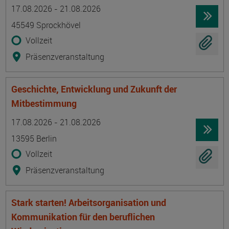
Termin
Ort
Zeitmuster
Lehr- und Lernform
17.08.2026 - 21.08.2026
45549 Sprockhövel
Vollzeit
Präsenzveranstaltung
Geschichte, Entwicklung und Zukunft der
Mitbestimmung
Termin
Ort
Zeitmuster
Lehr- und Lernform
17.08.2026 - 21.08.2026
13595 Berlin
Vollzeit
Präsenzveranstaltung
Stark starten! Arbeitsorganisation und
Kommunikation für den beruflichen