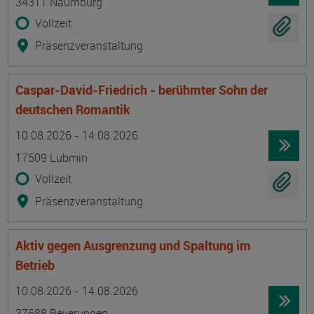
34311 Naumburg
Vollzeit
Präsenzveranstaltung
Caspar-David-Friedrich - berühmter Sohn der
deutschen Romantik
Termin
Ort
Zeitmuster
Lehr- und Lernform
10.08.2026 - 14.08.2026
17509 Lubmin
Vollzeit
Präsenzveranstaltung
Aktiv gegen Ausgrenzung und Spaltung im
Betrieb
Termin
Ort
Zeitmuster
Lehr- und Lernform
10.08.2026 - 14.08.2026
37688 Beverungen