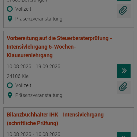
Vollzeit
Präsenzveranstaltung
Vorbereitung auf die Steuerberaterprüfung -
Intensivlehrgang 6-Wochen-
Klausurenlehrgang
Termin
Ort
Zeitmuster
Lehr- und Lernform
10.08.2026 - 19.09.2026
24106 Kiel
Vollzeit
Präsenzveranstaltung
Bilanzbuchhalter IHK - Intensivlehrgang
(schriftliche Prüfung)
Termin
Ort
Zeitmuster
Lehr- und Lernform
10.08.2026 - 16.08.2026