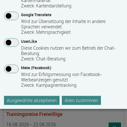
Kartenmaterial.
Termin
Ort
Zeitmuster
Lehr- und Lernform
15.08.2026 - 30.08.2026
Zweck
:
Kartendarstellung
laufender Einstieg möglich
Google Translate
Wird zur Übersetzung der Inhalte in andere
17489 Greifswald
Sprachen verwendet.
berufsbegleitend, Teilzeit
Zweck
:
Mehrsprachigkeit
E-Learning
UserLike
Diese Cookies nutzen wir zum Betrieb der Chat-
Beratung.
Achtsamer Spaziergang zum Hof Medewege
Zweck
:
Chat-Beratung
Termin
Ort
Zeitmuster
Lehr- und Lernform
Meta (Facebook)
16.08.2026
Wird zur Erfolgsmessung von Facebook-
19055 Schwerin
Werbeanzeigen genutzt.
Zweck
:
Kampagnentracking
Vollzeit
Präsenzveranstaltung
Ausgewählte akzeptieren
Allen zustimmen
Trainingsreise Freiwillige
Termin
Ort
Zeitmuster
Lehr- und Lernform
16.08.2026 - 22.08.2026