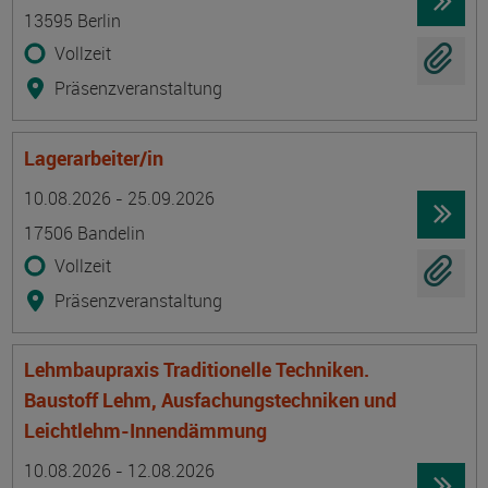
13595 Berlin
Vollzeit
Präsenzveranstaltung
Lagerarbeiter/in
Termin
Ort
Zeitmuster
Lehr- und Lernform
10.08.2026 - 25.09.2026
17506 Bandelin
Vollzeit
Präsenzveranstaltung
Lehmbaupraxis Traditionelle Techniken.
Baustoff Lehm, Ausfachungstechniken und
Leichtlehm-Innendämmung
Termin
Ort
Zeitmuster
Lehr- und Lernform
10.08.2026 - 12.08.2026