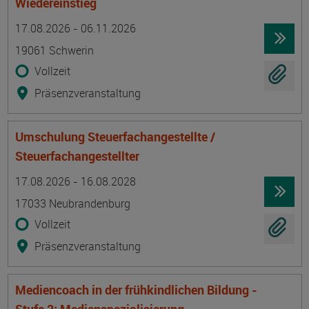
Wiedereinstieg
Termin
Ort
Zeitmuster
Lehr- und Lernform
17.08.2026 - 06.11.2026
19061 Schwerin
Vollzeit
Präsenzveranstaltung
Umschulung Steuerfachangestellte /
Steuerfachangestellter
Termin
Ort
Zeitmuster
Lehr- und Lernform
17.08.2026 - 16.08.2028
17033 Neubrandenburg
Vollzeit
Präsenzveranstaltung
Mediencoach in der frühkindlichen Bildung -