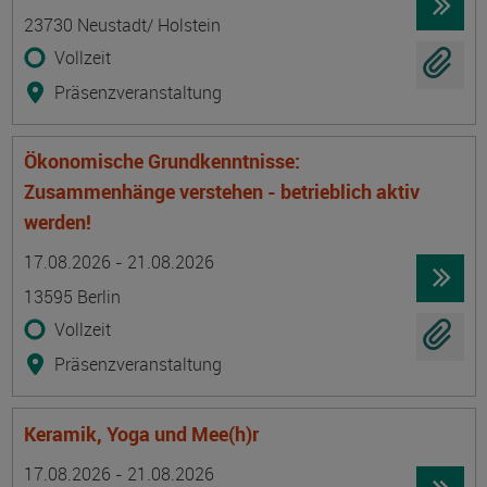
23730 Neustadt/ Holstein
Vollzeit
Präsenzveranstaltung
Ökonomische Grundkenntnisse:
Zusammenhänge verstehen - betrieblich aktiv
werden!
Termin
Ort
Zeitmuster
Lehr- und Lernform
17.08.2026 - 21.08.2026
13595 Berlin
Vollzeit
Präsenzveranstaltung
Keramik, Yoga und Mee(h)r
Termin
Ort
Zeitmuster
Lehr- und Lernform
17.08.2026 - 21.08.2026