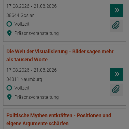
Termin
Ort
Zeitmuster
Lehr- und Lernform
17.08.2026 - 21.08.2026
38644 Goslar
Vollzeit
Präsenzveranstaltung
Die Welt der Visualisierung - Bilder sagen mehr
als tausend Worte
Termin
Ort
Zeitmuster
Lehr- und Lernform
17.08.2026 - 21.08.2026
34311 Naumburg
Vollzeit
Präsenzveranstaltung
Politische Mythen entkräften - Positionen und
eigene Argumente schärfen