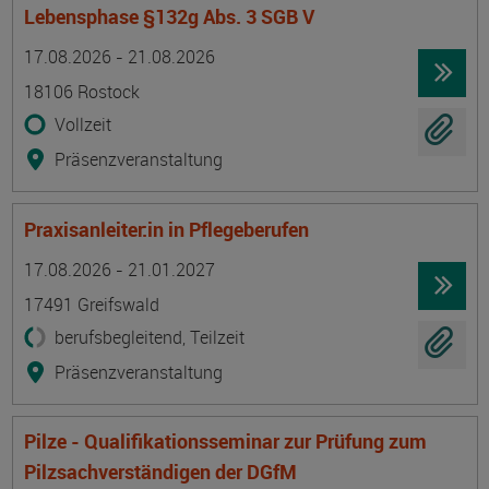
Lebensphase §132g Abs. 3 SGB V
Termin
Ort
Zeitmuster
Lehr- und Lernform
17.08.2026 - 21.08.2026
18106 Rostock
Vollzeit
Präsenzveranstaltung
Praxisanleiter:in in Pflegeberufen
Termin
Ort
Zeitmuster
Lehr- und Lernform
17.08.2026 - 21.01.2027
17491 Greifswald
berufsbegleitend, Teilzeit
Präsenzveranstaltung
Pilze - Qualifikationsseminar zur Prüfung zum
Pilzsachverständigen der DGfM