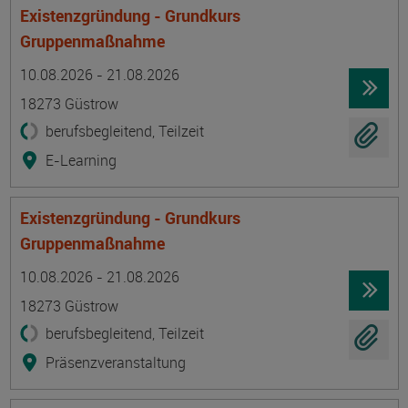
Existenzgründung - Grundkurs
Gruppenmaßnahme
Termin
Ort
Zeitmuster
Lehr- und Lernform
10.08.2026 - 21.08.2026
18273 Güstrow
berufsbegleitend, Teilzeit
E-Learning
Existenzgründung - Grundkurs
Gruppenmaßnahme
Termin
Ort
Zeitmuster
Lehr- und Lernform
10.08.2026 - 21.08.2026
18273 Güstrow
berufsbegleitend, Teilzeit
Präsenzveranstaltung