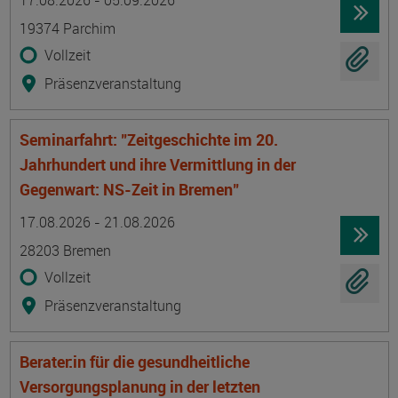
17.08.2026 - 05.09.2026
19374 Parchim
Vollzeit
Präsenzveranstaltung
Seminarfahrt: "Zeitgeschichte im 20.
Jahrhundert und ihre Vermittlung in der
Gegenwart: NS-Zeit in Bremen"
Termin
Ort
Zeitmuster
Lehr- und Lernform
17.08.2026 - 21.08.2026
28203 Bremen
Vollzeit
Präsenzveranstaltung
Berater:in für die gesundheitliche
Versorgungsplanung in der letzten