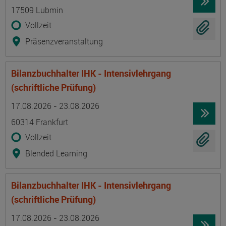
17509 Lubmin
Vollzeit
Präsenzveranstaltung
Bilanzbuchhalter IHK - Intensivlehrgang
(schriftliche Prüfung)
Termin
Ort
Zeitmuster
Lehr- und Lernform
17.08.2026 - 23.08.2026
60314 Frankfurt
Vollzeit
Blended Learning
Bilanzbuchhalter IHK - Intensivlehrgang
(schriftliche Prüfung)
Termin
Ort
Zeitmuster
Lehr- und Lernform
17.08.2026 - 23.08.2026