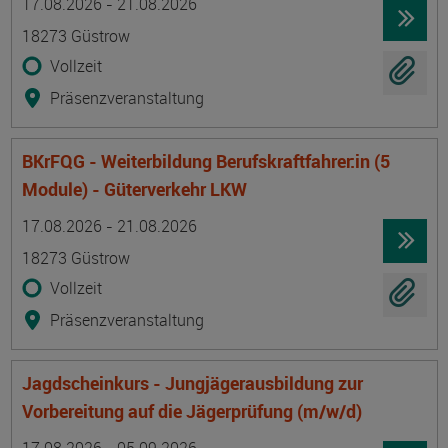
17.08.2026 - 21.08.2026
18273 Güstrow
Vollzeit
Präsenzveranstaltung
BKrFQG - Weiterbildung Berufskraftfahrer:in (5
Module) - Güterverkehr LKW
Termin
Ort
Zeitmuster
Lehr- und Lernform
17.08.2026 - 21.08.2026
18273 Güstrow
Vollzeit
Präsenzveranstaltung
Jagdscheinkurs - Jungjägerausbildung zur
Vorbereitung auf die Jägerprüfung (m/w/d)
Termin
Ort
Zeitmuster
Lehr- und Lernform