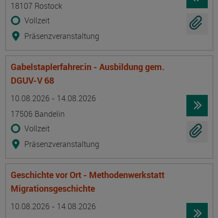
18107 Rostock
Vollzeit
Präsenzveranstaltung
Gabelstaplerfahrer:in - Ausbildung gem.
DGUV-V 68
Termin
Ort
Zeitmuster
Lehr- und Lernform
10.08.2026 - 14.08.2026
17506 Bandelin
Vollzeit
Präsenzveranstaltung
Geschichte vor Ort - Methodenwerkstatt
Migrationsgeschichte
Termin
Ort
Zeitmuster
Lehr- und Lernform
10.08.2026 - 14.08.2026