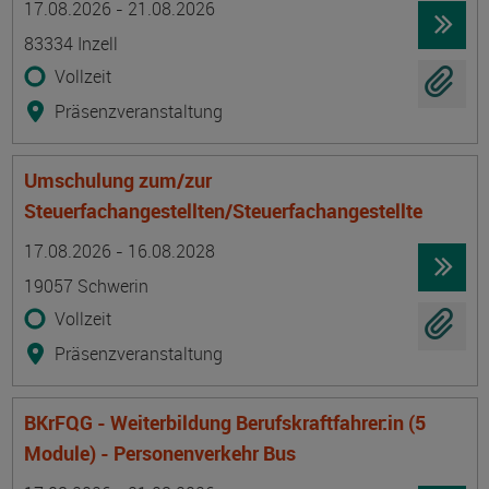
17.08.2026 - 21.08.2026
83334 Inzell
Vollzeit
Präsenzveranstaltung
Umschulung zum/zur
Steuerfachangestellten/Steuerfachangestellte
Termin
Ort
Zeitmuster
Lehr- und Lernform
17.08.2026 - 16.08.2028
19057 Schwerin
Vollzeit
Präsenzveranstaltung
BKrFQG - Weiterbildung Berufskraftfahrer:in (5
Module) - Personenverkehr Bus
Termin
Ort
Zeitmuster
Lehr- und Lernform