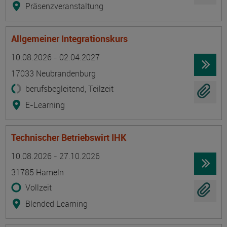
Präsenzveranstaltung
Allgemeiner Integrationskurs
Termin
Ort
Zeitmuster
Lehr- und Lernform
10.08.2026 - 02.04.2027
17033 Neubrandenburg
berufsbegleitend, Teilzeit
E-Learning
Technischer Betriebswirt IHK
Termin
Ort
Zeitmuster
Lehr- und Lernform
10.08.2026 - 27.10.2026
31785 Hameln
Vollzeit
Blended Learning