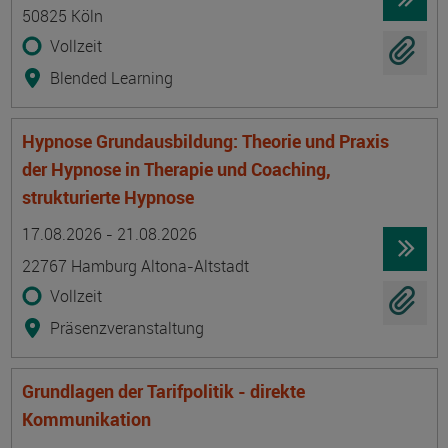
50825 Köln
Vollzeit
Blended Learning
Hypnose Grundausbildung: Theorie und Praxis
der Hypnose in Therapie und Coaching,
strukturierte Hypnose
Termin
Ort
Zeitmuster
Lehr- und Lernform
17.08.2026 - 21.08.2026
22767 Hamburg Altona-Altstadt
Vollzeit
Präsenzveranstaltung
Grundlagen der Tarifpolitik - direkte
Kommunikation
Termin
Ort
Zeitmuster
Lehr- und Lernform