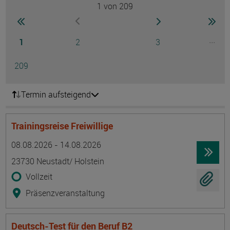
1
von 209
Seite
zur ersten Seite wechseln
zur nächsten Seite
zur 
zur vorherigen Seite wechseln
Seite
Seite
Seite
...
1
2
3
Ausg
Seite
209
Termin aufsteigend
Trainingsreise Freiwillige
Termin
Ort
Zeitmuster
Lehr- und Lernform
08.08.2026 - 14.08.2026
23730 Neustadt/ Holstein
Vollzeit
Präsenzveranstaltung
Deutsch-Test für den Beruf B2