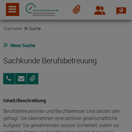
Spra
Login
Merkzettel
Startseite
Suche
Neue Suche
Sachkunde Berufsbetreuung
03841
Anfragen
Merken
753
5106
Inhalt/Beschreibung
Berufsbetreuerinnen und Berufsbetreuer sind derzeit sehr
gefragt. Sie übernehmen eine zentrale gesellschaftliche
Aufgabe: Sie gewährleisten soziale Sicherheit, indem sie