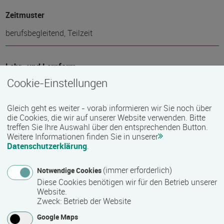
Zeitmuster
berufsbegleitend, Teilzeit
Lehr- und Lernform
Cookie-Einstellungen
Blended Learning
Gleich geht es weiter - vorab informieren wir Sie noch über
die Cookies, die wir auf unserer Website verwenden. Bitte
Abschlussart
treffen Sie Ihre Auswahl über den entsprechenden Button.
Teilnahmebestätigung / Zertifikat des Anbieters, Staatlich
Weitere Informationen finden Sie in unserer
Datenschutzerklärung
.
anerkannter Abschluss
(immer erforderlich)
Notwendige Cookies
Nähere Bezeichnung des Abschlusses
Diese Cookies benötigen wir für den Betrieb unserer
Website.
Hochschulzertifikat: Sachkunde Berufsbetreuung
Zweck
:
Betrieb der Website
Google Maps