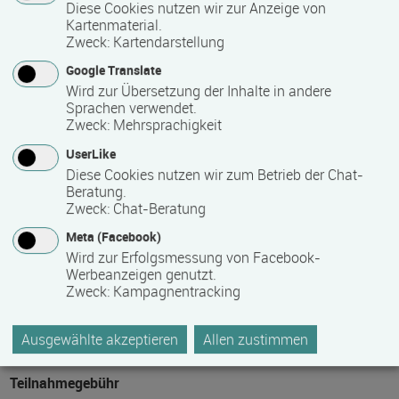
Diese Cookies nutzen wir zur Anzeige von
Voraussichtliche Dauer
Kartenmaterial.
Zweck
:
Kartendarstellung
18 Monat(e)
Google Translate
Wird zur Übersetzung der Inhalte in andere
Termin
Sprachen verwendet.
Zweck
:
Mehrsprachigkeit
Termine auf Anfrage
UserLike
Diese Cookies nutzen wir zum Betrieb der Chat-
Beratung.
Mindest­teilnehmer­anzahl
Zweck
:
Chat-Beratung
10
Meta (Facebook)
Wird zur Erfolgsmessung von Facebook-
Werbeanzeigen genutzt.
Zweck
:
Kampagnentracking
Maximale Teilnehmerzahl
15
Ausgewählte akzeptieren
Allen zustimmen
Teilnahmegebühr