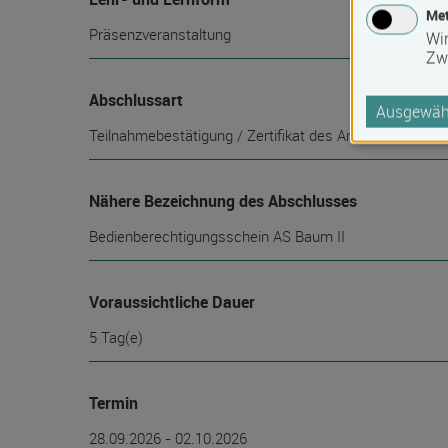
Met
Präsenzveranstaltung
Wi
Zw
Abschlussart
Ausgewähl
Teilnahmebestätigung / Zertifikat des Anbieters, Befä
Nähere Bezeichnung des Abschlusses
Bedienberechtigungsschein AS Baum II
Voraussichtliche Dauer
5 Tag(e)
Termin
28.09.2026 - 02.10.2026