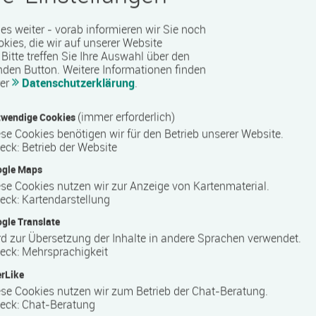
 es weiter - vorab informieren wir Sie noch
okies, die wir auf unserer Website
Bitte treffen Sie Ihre Auswahl über den
nden Button.
Weitere Informationen finden
rift 1 §7)
rer
Datenschutzerklärung
.
(immer erforderlich)
wendige Cookies
 Barrierefreiheit erfragen Sie bitte beim Anbieter.
se Cookies benötigen wir für den Betrieb unserer Website.
eck
:
Betrieb der Website
ogle Maps
se Cookies nutzen wir zur Anzeige von Kartenmaterial.
eck
:
Kartendarstellung
gle Translate
d zur Übersetzung der Inhalte in andere Sprachen verwendet.
eck
:
Mehrsprachigkeit
rLike
se Cookies nutzen wir zum Betrieb der Chat-Beratung.
eck
:
Chat-Beratung