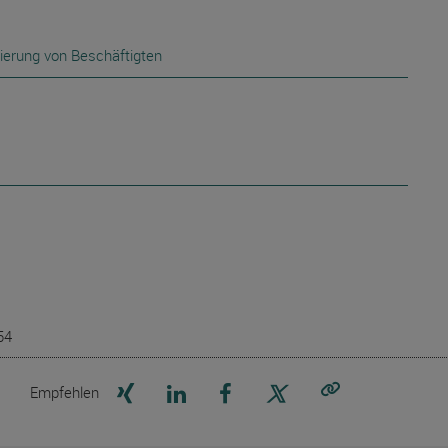
ierung von Beschäftigten
54
Seite auf Xing teilen
Seite auf LinkedIn teilen
Seite auf Facebook teilen
Seite auf X teilen
Empfehlen
Link kopieren