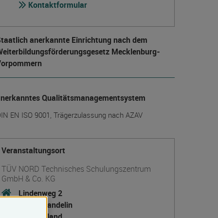
Kontaktformular
taatlich anerkannte Einrichtung nach dem
eiter­bildungs­förderungs­gesetz Mecklenburg-
Vorpommern
anerkanntes Qualitätsmanagementsystem
IN EN ISO 9001, Trägerzulassung nach AZAV
Veranstaltungsort
TÜV NORD Technisches Schulungszentrum
GmbH & Co. KG
Lindenweg 2
17506 Bandelin
Deutschland