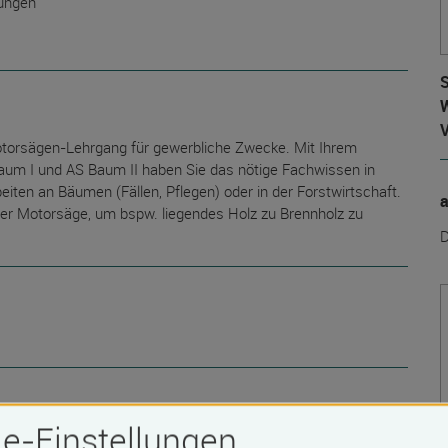
gungen
S
W
Motorsägen-Lehrgang für gewerbliche Zwecke. Mit Ihrem
um I und AS Baum II haben Sie das nötige Fachwissen in
beiten an Bäumen (Fällen, Pflegen) oder in der Forstwirtschaft.
 der Motorsäge, um bspw. liegendes Holz zu Brennholz zu
D
e-Einstellungen
orsägenarbeit (s. AS Baum I)