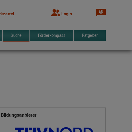
Sprache wechsel
kzettel
Login
Suche
Förderkompass
Ratgeber
Bildungsanbieter