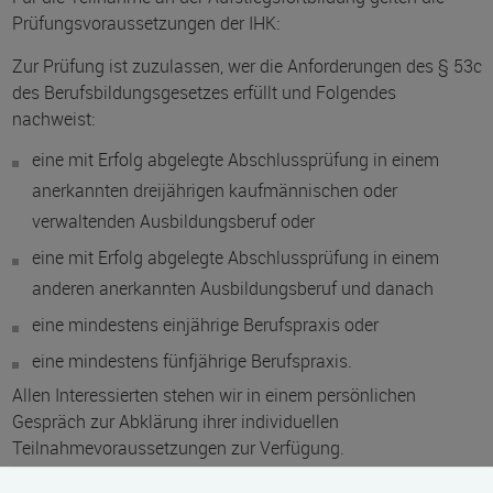
Prüfungsvoraussetzungen der IHK:
Zur Prüfung ist zuzulassen, wer die Anforderungen des § 53c
des Berufsbildungsgesetzes erfüllt und Folgendes
nachweist:
eine mit Erfolg abgelegte Abschlussprüfung in einem
anerkannten dreijährigen kaufmännischen oder
verwaltenden Ausbildungsberuf oder
eine mit Erfolg abgelegte Abschlussprüfung in einem
anderen anerkannten Ausbildungsberuf und danach
eine mindestens einjährige Berufspraxis oder
eine mindestens fünfjährige Berufspraxis.
Allen Interessierten stehen wir in einem persönlichen
Gespräch zur Abklärung ihrer individuellen
Teilnahmevoraussetzungen zur Verfügung.