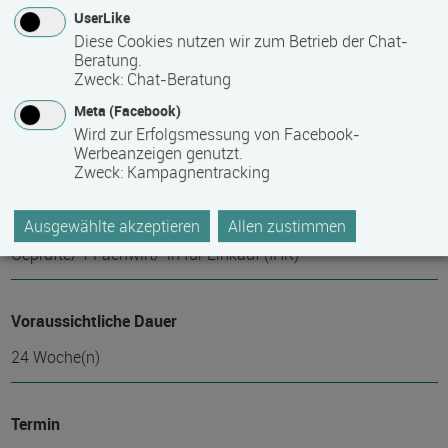
UserLike
Blended Learning
Diese Cookies nutzen wir zum Betrieb der Chat-
Beratung.
Zweck
:
Chat-Beratung
Abschlussart
Meta (Facebook)
Kammerprüfung, Teilnahmebestätigung / Zertifikat des
Wird zur Erfolgsmessung von Facebook-
Anbieters
Werbeanzeigen genutzt.
Zweck
:
Kampagnentracking
Nähere Bezeichnung des Abschlusses
Ausgewählte akzeptieren
Allen zustimmen
Geprüfte/-r Fachwirt/-in für Einkauf (IHK)
Voraussichtliche Dauer
24 Woche(n)
Termin