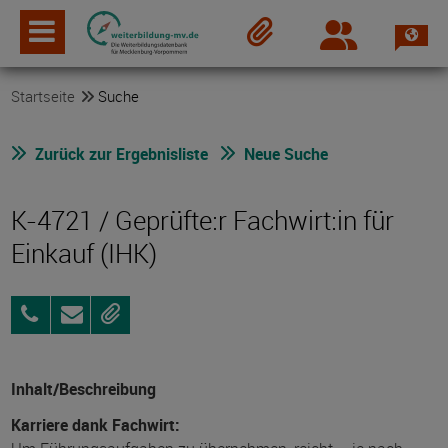
Spra
Login
Merkzettel
Startseite
Suche
Zurück zur Ergebnisliste
Neue Suche
K-4721 / Geprüfte:r Fachwirt:in für
Einkauf (IHK)
0381
Anfragen
Merken
96903075
Inhalt/Beschreibung
Karriere dank Fachwirt: