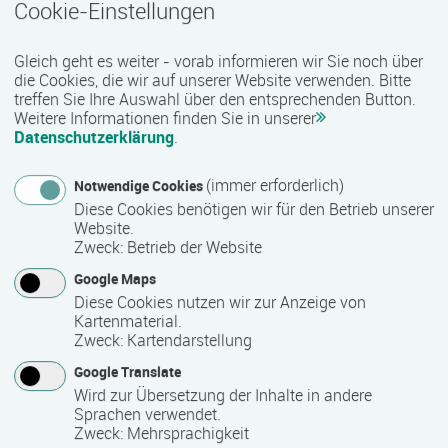
Cookie-Einstellungen
Gesundheitliche Zugangsvoraussetzungen
Gleich geht es weiter - vorab informieren wir Sie noch über
keine Einschränkungen
die Cookies, die wir auf unserer Website verwenden. Bitte
treffen Sie Ihre Auswahl über den entsprechenden Button.
Hinweis des Datenbankbetreibers: Informationen über die
Weitere Informationen finden Sie in unserer
Barrierefreiheit erfragen Sie bitte beim Anbieter.
Datenschutzerklärung
.
(immer erforderlich)
Notwendige Cookies
Technische Zugangsvoraussetzungen
Diese Cookies benötigen wir für den Betrieb unserer
Website.
Die technische Ausstattung fürs Homeoffice wird bei Bedarf
Zweck
:
Betrieb der Website
gestellt.
Google Maps
Diese Cookies nutzen wir zur Anzeige von
Kartenmaterial.
Zeitmuster
Zweck
:
Kartendarstellung
Vollzeit
Google Translate
Wird zur Übersetzung der Inhalte in andere
Sprachen verwendet.
Zweck
:
Mehrsprachigkeit
Lehr- und Lernform