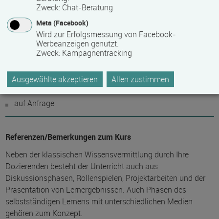
Sie gerne zu Ihren individuellen Fördermöglichkeiten.
Zweck
:
Chat-Beratung
Meta (Facebook)
Hinweis des Datenbankbetreibers: Bitte erfragen Sie beim
Wird zur Erfolgsmessung von Facebook-
Anbieter eventuell auftretende Nebenkosten!
Werbeanzeigen genutzt.
Zweck
:
Kampagnentracking
Fördermöglichkeiten
Ausgewählte akzeptieren
Allen zustimmen
Bildungsgutschein
auf Anfrage
Referenzen/Bemerkungen zum Kurs
Neben der klassischen Wissensvermittlung durch Ihre
Dozierenden besteht der Unterricht auch aus
Diskussionsphasen, Rollenspielen, Projektarbeiten und der
Präsentation von Lernergebnissen. Auch Phasen des
selbstständigen Lernens mit unterschiedlichen Medien
gehören zum Konzept.