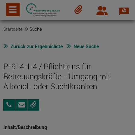
Spra
Login
Merkzettel
Startseite
Suche
Zurück zur Ergebnisliste
Neue Suche
P-914-I-4 / Pflichtkurs für
Betreuungskräfte - Umgang mit
Alkohol- oder Suchtkranken
0381
Anfragen
Merken
96903075
Inhalt/Beschreibung