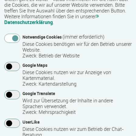
Bemerkungen zum Termin
die Cookies, die wir auf unserer Website verwenden. Bitte
treffen Sie Ihre Auswahl über den entsprechenden Button.
Dieser Kurs startet in einem wöchentlichen Rhythmus.
Weitere Informationen finden Sie in unserer
2 Tage in Vollzeit.
Datenschutzerklärung
.
(immer erforderlich)
Notwendige Cookies
Mindest­teilnehmer­anzahl
Diese Cookies benötigen wir für den Betrieb unserer
Website.
8
Zweck
:
Betrieb der Website
Google Maps
Maximale Teilnehmerzahl
Diese Cookies nutzen wir zur Anzeige von
Kartenmaterial.
25
Zweck
:
Kartendarstellung
Google Translate
Wird zur Übersetzung der Inhalte in andere
Teilnahmegebühr
Sprachen verwendet.
Zweck
:
Mehrsprachigkeit
0,00 €
UserLike
Diese Cookies nutzen wir zum Betrieb der Chat-
Bis zu 100 % Förderung möglich - unsere Mitarbeiter beraten
Beratung.