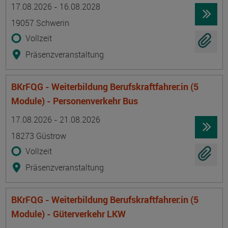
Termin
Ort
Zeitmuster
Lehr- und Lernform
17.08.2026 - 16.08.2028
19057 Schwerin
Vollzeit
Präsenzveranstaltung
BKrFQG - Weiterbildung Berufskraftfahrer:in (5
Module) - Personenverkehr Bus
Termin
Ort
Zeitmuster
Lehr- und Lernform
17.08.2026 - 21.08.2026
18273 Güstrow
Vollzeit
Präsenzveranstaltung
BKrFQG - Weiterbildung Berufskraftfahrer:in (5
Module) - Güterverkehr LKW
Termin
Ort
Zeitmuster
Lehr- und Lernform