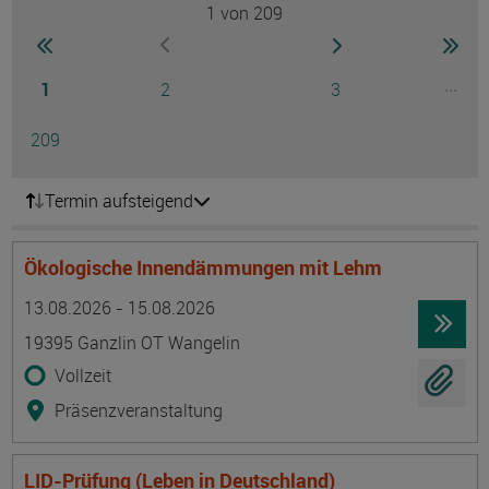
1
von 209
Seite
zur ersten Seite wechseln
zur nächsten Seite
zur 
zur vorherigen Seite wechseln
Seite
Seite
Seite
...
1
2
3
Ausg
Seite
209
Termin aufsteigend
Ökologische Innendämmungen mit Lehm
Termin
Ort
Zeitmuster
Lehr- und Lernform
13.08.2026 - 15.08.2026
19395 Ganzlin OT Wangelin
Vollzeit
Präsenzveranstaltung
LID-Prüfung (Leben in Deutschland)