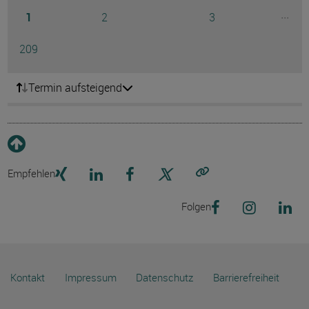
Seite
Seite
Seite
...
1
2
3
Ausg
Seite
209
Termin aufsteigend
Empfehlen
Link kopieren
Folgen
Kontakt
Impressum
Datenschutz
Barrierefreiheit