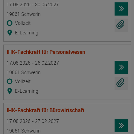
Termin
Ort
Zeitmuster
Lehr- und Lernform
17.08.2026 - 30.05.2027
19061 Schwerin
Vollzeit
E-Learning
IHK-Fachkraft für Personalwesen
Termin
Ort
Zeitmuster
Lehr- und Lernform
17.08.2026 - 26.02.2027
19061 Schwerin
Vollzeit
E-Learning
IHK-Fachkraft für Bürowirtschaft
Termin
Ort
Zeitmuster
Lehr- und Lernform
17.08.2026 - 27.02.2027
19061 Schwerin