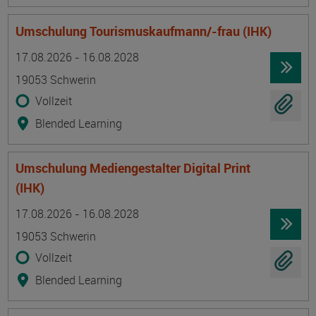
Umschulung Tourismuskaufmann/-frau (IHK)
Termin
Ort
Zeitmuster
Lehr- und Lernform
17.08.2026 - 16.08.2028
19053 Schwerin
Vollzeit
Blended Learning
Umschulung Mediengestalter Digital Print
(IHK)
Termin
Ort
Zeitmuster
Lehr- und Lernform
17.08.2026 - 16.08.2028
19053 Schwerin
Vollzeit
Blended Learning