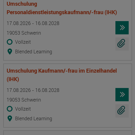
Umschulung
Personaldienstleistungskaufmann/-frau (IHK)
Termin
Ort
Zeitmuster
Lehr- und Lernform
17.08.2026 - 16.08.2028
19053 Schwerin
Vollzeit
Blended Learning
Umschulung Kaufmann/-frau im Einzelhandel
(IHK)
Termin
Ort
Zeitmuster
Lehr- und Lernform
17.08.2026 - 16.08.2028
19053 Schwerin
Vollzeit
Blended Learning