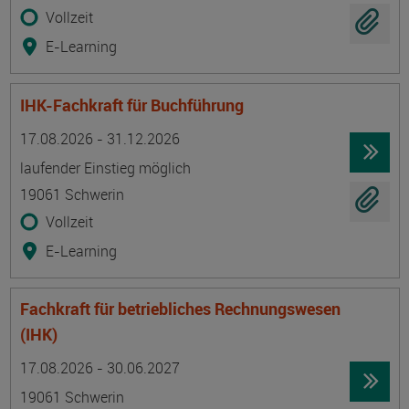
Vollzeit
E-Learning
IHK-Fachkraft für Buchführung
Termin
Ort
Zeitmuster
Lehr- und Lernform
17.08.2026 - 31.12.2026
laufender Einstieg möglich
19061 Schwerin
Vollzeit
E-Learning
Fachkraft für betriebliches Rechnungswesen
(IHK)
Termin
Ort
Zeitmuster
Lehr- und Lernform
17.08.2026 - 30.06.2027
19061 Schwerin