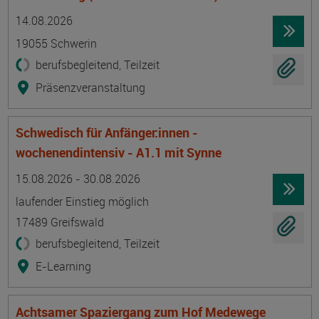
Termin
Ort
Zeitmuster
Lehr- und Lernform
14.08.2026
19055 Schwerin
berufsbegleitend, Teilzeit
Präsenzveranstaltung
Schwedisch für Anfänger:innen -
wochenendintensiv - A1.1 mit Synne
Termin
Ort
Zeitmuster
Lehr- und Lernform
15.08.2026 - 30.08.2026
laufender Einstieg möglich
17489 Greifswald
berufsbegleitend, Teilzeit
E-Learning
Achtsamer Spaziergang zum Hof Medewege