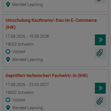
Blended Learning
Umschulung Kaufmann/-frau im E-Commerce
(IHK)
Termin
Ort
Zeitmuster
Lehr- und Lernform
17.08.2026 - 16.08.2028
19053 Schwerin
Vollzeit
Blended Learning
Geprüfte/r technische/r Fachwirt/-in (IHK)
Termin
Ort
Zeitmuster
Lehr- und Lernform
17.08.2026 - 23.03.2027
19053 Schwerin
Vollzeit
Blended Learning