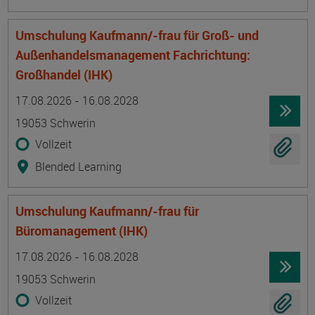
Umschulung Kaufmann/-frau für Groß- und
Außenhandelsmanagement Fachrichtung:
Großhandel (IHK)
Termin
Ort
Zeitmuster
Lehr- und Lernform
17.08.2026 - 16.08.2028
19053 Schwerin
Vollzeit
Blended Learning
Umschulung Kaufmann/-frau für
Büromanagement (IHK)
Termin
Ort
Zeitmuster
Lehr- und Lernform
17.08.2026 - 16.08.2028
19053 Schwerin
Vollzeit