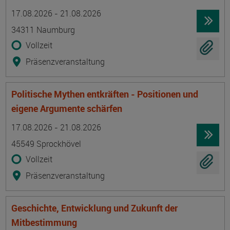
Termin
Ort
Zeitmuster
Lehr- und Lernform
17.08.2026 - 21.08.2026
34311 Naumburg
Vollzeit
Präsenzveranstaltung
Politische Mythen entkräften - Positionen und
eigene Argumente schärfen
Termin
Ort
Zeitmuster
Lehr- und Lernform
17.08.2026 - 21.08.2026
45549 Sprockhövel
Vollzeit
Präsenzveranstaltung
Geschichte, Entwicklung und Zukunft der
Mitbestimmung