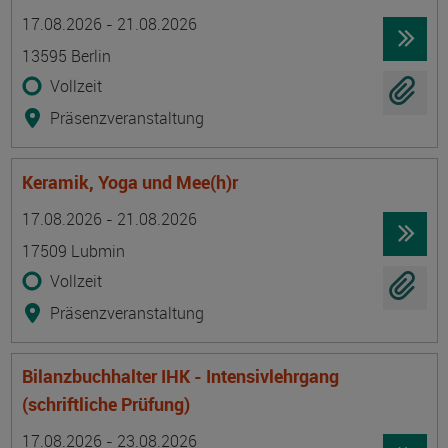
Termin
Ort
Zeitmuster
Lehr- und Lernform
17.08.2026 - 21.08.2026
13595 Berlin
Vollzeit
Präsenzveranstaltung
Keramik, Yoga und Mee(h)r
Termin
Ort
Zeitmuster
Lehr- und Lernform
17.08.2026 - 21.08.2026
17509 Lubmin
Vollzeit
Präsenzveranstaltung
Bilanzbuchhalter IHK - Intensivlehrgang
(schriftliche Prüfung)
Termin
Ort
Zeitmuster
Lehr- und Lernform
17.08.2026 - 23.08.2026