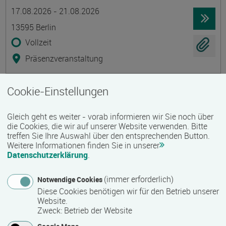
Termin
Ort
Zeitmuster
Lehr- und Lernform
17.08.2026 - 21.08.2026
13595 Berlin
Vollzeit
Präsenzveranstaltung
Cookie-Einstellungen
Stark starten! Arbeitsorganisation und
Kommunikation für den beruflichen
Gleich geht es weiter - vorab informieren wir Sie noch über
Wiedereinstieg
die Cookies, die wir auf unserer Website verwenden. Bitte
Termin
Ort
Zeitmuster
Lehr- und Lernform
treffen Sie Ihre Auswahl über den entsprechenden Button.
17.08.2026 - 06.11.2026
Weitere Informationen finden Sie in unserer
19061 Schwerin
Datenschutzerklärung
.
Vollzeit
(immer erforderlich)
Notwendige Cookies
Präsenzveranstaltung
Diese Cookies benötigen wir für den Betrieb unserer
Website.
Zweck
:
Betrieb der Website
Umschulung Steuerfachangestellte /