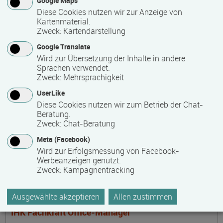
Google Maps
Steuerfachangestellter
Diese Cookies nutzen wir zur Anzeige von
Termin
Ort
Zeitmuster
Lehr- und Lernform
Kartenmaterial.
17.08.2026 - 16.08.2028
Zweck
:
Kartendarstellung
17033 Neubrandenburg
Google Translate
Vollzeit
Wird zur Übersetzung der Inhalte in andere
Sprachen verwendet.
Präsenzveranstaltung
Zweck
:
Mehrsprachigkeit
UserLike
Mediencoach in der frühkindlichen Bildung -
Diese Cookies nutzen wir zum Betrieb der Chat-
Beratung.
Stufe 2: Medienspezialisierung
Zweck
:
Chat-Beratung
Termin
Ort
Zeitmuster
Lehr- und Lernform
17.08.2026 - 04.12.2026
Meta (Facebook)
17166 Dahmen
Wird zur Erfolgsmessung von Facebook-
Werbeanzeigen genutzt.
berufsbegleitend, Teilzeit
Zweck
:
Kampagnentracking
Blended Learning
Ausgewählte akzeptieren
Allen zustimmen
IHK Fachkraft Office-Manager