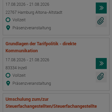
Termin
Ort
Zeitmuster
Lehr- und Lernform
17.08.2026 - 21.08.2026
22767 Hamburg Altona-Altstadt
Vollzeit
Präsenzveranstaltung
Grundlagen der Tarifpolitik - direkte
Kommunikation
Termin
Ort
Zeitmuster
Lehr- und Lernform
17.08.2026 - 21.08.2026
83334 Inzell
Vollzeit
Präsenzveranstaltung
Umschulung zum/zur
Steuerfachangestellten/Steuerfachangestellte