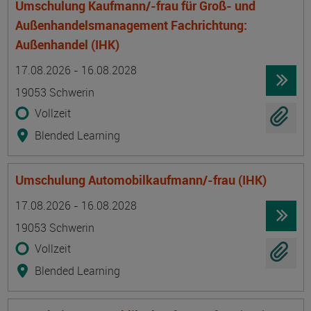
Umschulung Kaufmann/-frau für Groß- und
Außenhandelsmanagement Fachrichtung:
Außenhandel (IHK)
Termin
Ort
Zeitmuster
Lehr- und Lernform
17.08.2026 - 16.08.2028
19053 Schwerin
Vollzeit
Blended Learning
Umschulung Automobilkaufmann/-frau (IHK)
Termin
Ort
Zeitmuster
Lehr- und Lernform
17.08.2026 - 16.08.2028
19053 Schwerin
Vollzeit
Blended Learning