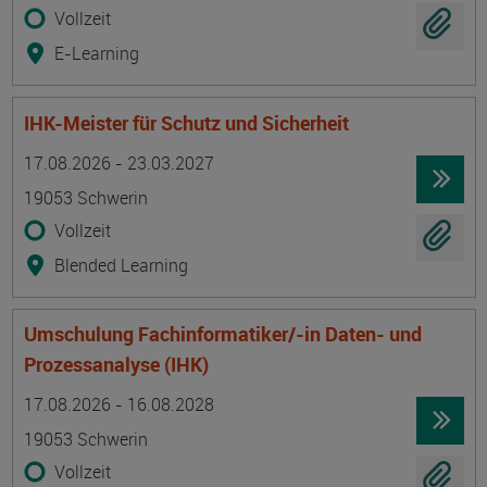
Vollzeit
E-Learning
IHK-Meister für Schutz und Sicherheit
Termin
Ort
Zeitmuster
Lehr- und Lernform
17.08.2026 - 23.03.2027
19053 Schwerin
Vollzeit
Blended Learning
Umschulung Fachinformatiker/-in Daten- und
Prozessanalyse (IHK)
Termin
Ort
Zeitmuster
Lehr- und Lernform
17.08.2026 - 16.08.2028
19053 Schwerin
Vollzeit