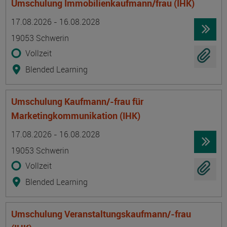
Umschulung Immobilienkaufmann/frau (IHK)
Termin
Ort
Zeitmuster
Lehr- und Lernform
17.08.2026 - 16.08.2028
19053 Schwerin
Vollzeit
Blended Learning
Umschulung Kaufmann/-frau für
Marketingkommunikation (IHK)
Termin
Ort
Zeitmuster
Lehr- und Lernform
17.08.2026 - 16.08.2028
19053 Schwerin
Vollzeit
Blended Learning
Umschulung Veranstaltungskaufmann/-frau