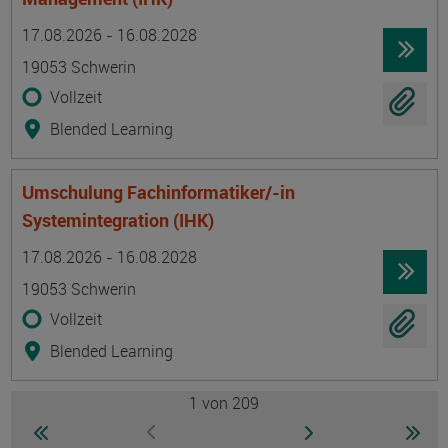
Termin
Ort
Zeitmuster
Lehr- und Lernform
17.08.2026 - 16.08.2028
19053 Schwerin
Vollzeit
Blended Learning
Umschulung Fachinformatiker/-in
Systemintegration (IHK)
Termin
Ort
Zeitmuster
Lehr- und Lernform
17.08.2026 - 16.08.2028
19053 Schwerin
Vollzeit
Blended Learning
1
von 209
Seite
zur ersten Seite wechseln
zur nächsten Seite
zur 
zur vorherigen Seite wechseln