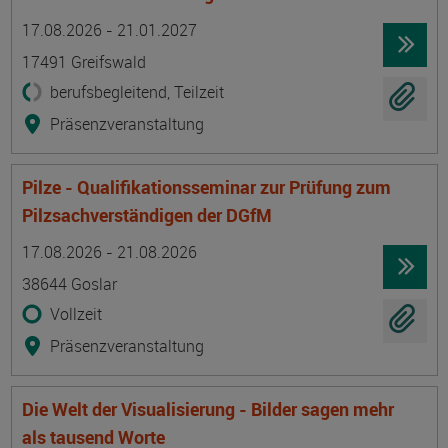
Termin
Ort
Zeitmuster
Lehr- und Lernform
17.08.2026 - 21.01.2027
17491 Greifswald
berufsbegleitend, Teilzeit
Präsenzveranstaltung
Pilze - Qualifikationsseminar zur Prüfung zum
Pilzsachverständigen der DGfM
Termin
Ort
Zeitmuster
Lehr- und Lernform
17.08.2026 - 21.08.2026
38644 Goslar
Vollzeit
Präsenzveranstaltung
Die Welt der Visualisierung - Bilder sagen mehr
als tausend Worte