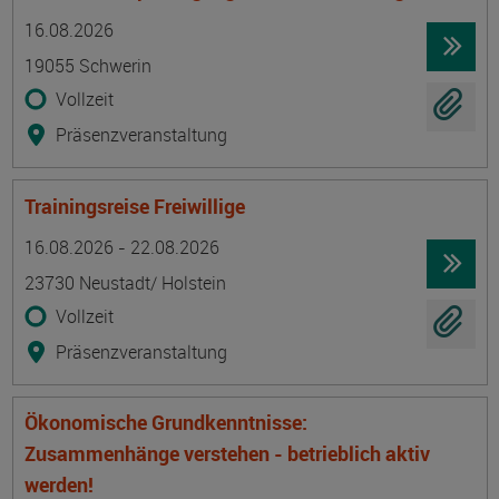
Termin
Ort
Zeitmuster
Lehr- und Lernform
16.08.2026
19055 Schwerin
Vollzeit
Präsenzveranstaltung
Trainingsreise Freiwillige
Termin
Ort
Zeitmuster
Lehr- und Lernform
16.08.2026 - 22.08.2026
23730 Neustadt/ Holstein
Vollzeit
Präsenzveranstaltung
Ökonomische Grundkenntnisse:
Zusammenhänge verstehen - betrieblich aktiv
werden!