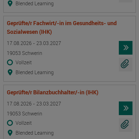
Blended Learning
Geprüfte/r Fachwirt/-in im Gesundheits- und
Sozialwesen (IHK)
Termin
Ort
Zeitmuster
Lehr- und Lernform
17.08.2026 - 23.03.2027
19053 Schwerin
Vollzeit
Blended Learning
Geprüfte/r Bilanzbuchhalter/-in (IHK)
Termin
Ort
Zeitmuster
Lehr- und Lernform
17.08.2026 - 23.03.2027
19053 Schwerin
Vollzeit
Blended Learning