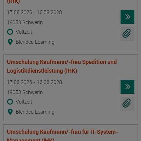
(IHK)
Termin
Ort
Zeitmuster
Lehr- und Lernform
17.08.2026 - 16.08.2028
19053 Schwerin
Vollzeit
Blended Learning
Umschulung Kaufmann/-frau Spedition und
Logistikdienstleistung (IHK)
Termin
Ort
Zeitmuster
Lehr- und Lernform
17.08.2026 - 16.08.2028
19053 Schwerin
Vollzeit
Blended Learning
Umschulung Kaufmann/-frau für IT-System-
Management (IHK)