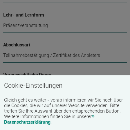
Lehr- und Lernform
Präsenzveranstaltung
Abschlussart
Teilnahmebestätigung / Zertifikat des Anbieters
Voraussichtliche Dauer
Cookie-Einstellungen
2 Tag(e)
Gleich geht es weiter - vorab informieren wir Sie noch über
Termin
die Cookies, die wir auf unserer Website verwenden. Bitte
treffen Sie Ihre Auswahl über den entsprechenden Button.
10.09.2026 - 11.09.2026
Weitere Informationen finden Sie in unserer
Datenschutzerklärung
.