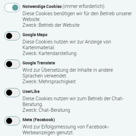
Anmeldeende
(immer erforderlich)
Notwendige Cookies
Diese Cookies benötigen wir für den Betrieb unserer
10.08.2026
Website.
Zweck
:
Betrieb der Website
Google Maps
Mindest­teilnehmer­anzahl
Diese Cookies nutzen wir zur Anzeige von
14
Kartenmaterial.
Zweck
:
Kartendarstellung
Google Translate
Maximale Teilnehmerzahl
Wird zur Übersetzung der Inhalte in andere
Sprachen verwendet.
20
Zweck
:
Mehrsprachigkeit
UserLike
Diese Cookies nutzen wir zum Betrieb der Chat-
Teilnahmegebühr
Beratung.
310,00 €
Zweck
:
Chat-Beratung
Meta (Facebook)
Hinweis des Datenbankbetreibers: Bitte erfragen Sie beim
Wird zur Erfolgsmessung von Facebook-
Anbieter eventuell auftretende Nebenkosten!
Werbeanzeigen genutzt.