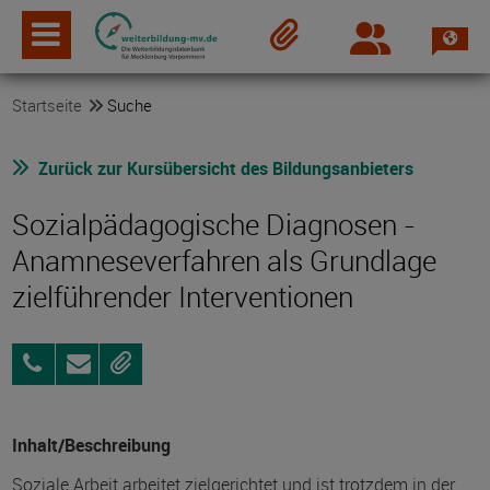
Spra
Login
Merkzettel
Startseite
Suche
Zurück zur Kursübersicht des Bildungsanbieters
Sozialpädagogische Diagnosen -
Anamneseverfahren als Grundlage
zielführender Interventionen
0395
Anfragen
Merken
5693-
8701
Inhalt/Beschreibung
Soziale Arbeit arbeitet zielgerichtet und ist trotzdem in der