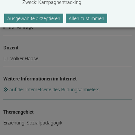
Zweck
:
Kampagnentracking
Fördermöglichkeiten
Ausgewählte akzeptieren
Allen zustimmen
auf Anfrage
Dozent
Dr. Volker Haase
Weitere Informationen im Internet
auf der Internetseite des Bildungsanbieters
Themengebiet
Erziehung, Sozialpädagogik