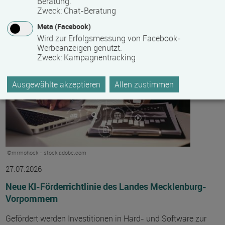
Beratung.
Zweck
:
Chat-Beratung
Meta (Facebook)
Wird zur Erfolgsmessung von Facebook-
Werbeanzeigen genutzt.
Zweck
:
Kampagnentracking
Ausgewählte akzeptieren
Allen zustimmen
©mrmohock - stock.adobe.com
27.07.2026
Neue KI-Förderrichtlinie des Landes Mecklenburg-
Vorpommern
Gefördert werden Investitionen in Hard- und Software zur