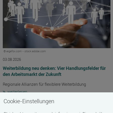
©vegefox.com - stock.adobe.com
03.08.2026
Weiterbildung neu denken: Vier Handlungsfelder für
den Arbeitsmarkt der Zukunft
Regionale Allianzen für flexiblere Weiterbildung
weiterlesen
Cookie-Einstellungen