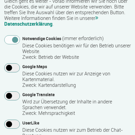
Gleich geht es weiter - vorab informieren wir Sie noch über
die Cookies, die wir auf unserer Website verwenden. Bitte
treffen Sie Ihre Auswahl über den entsprechenden Button.
Weitere Informationen finden Sie in unserer
Datenschutzerklärung
.
(immer erforderlich)
Notwendige Cookies
Diese Cookies benötigen wir für den Betrieb unserer
Website.
Zweck
:
Betrieb der Website
Google Maps
Diese Cookies nutzen wir zur Anzeige von
Kartenmaterial.
©industrieblick - stock.adobe.com
Zweck
:
Kartendarstellung
03.08.2026
Google Translate
Wird zur Übersetzung der Inhalte in andere
Digitale Kompetenzen im Arbeitsprozess stärken
Sprachen verwendet.
Zweck
:
Mehrsprachigkeit
Neue Förderrichtlinie veröffentlicht – BIBB mit Umsetzung
betraut
UserLike
Diese Cookies nutzen wir zum Betrieb der Chat-
weiterlesen