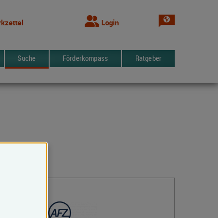
Sprache wechsel
kzettel
Login
Suche
Förderkompass
Ratgeber
Kontakt