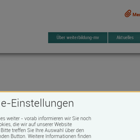
Mer
Über weiterbildung-mv
Aktuelles
zentrum Rostock GmbH
e-Einstellungen
 es weiter - vorab informieren wir Sie noch
257 Kurse
ken
okies, die wir auf unserer Website
Bitte treffen Sie Ihre Auswahl über den
nden Button.
Weitere Informationen finden