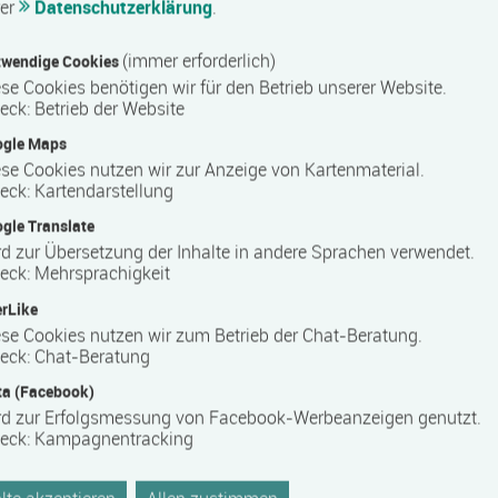
rer
Datenschutzerklärung
.
bildungs­förderungs­gesetz Mecklenburg-Vorpommern
(immer erforderlich)
wendige Cookies
ystem
se Cookies benötigen wir für den Betrieb unserer Website.
eck
:
Betrieb der Website
ogle Maps
se Cookies nutzen wir zur Anzeige von Kartenmaterial.
eck
:
Kartendarstellung
ters
gle Translate
, ist ein modernes Bildungszentrum für Aus-, Fort- und
d zur Übersetzung der Inhalte in andere Sprachen verwendet.
eck
:
Mehrsprachigkeit
mm regional, national und international ausgerichtet. Als
tnern innovative Produkte und Standards.
rLike
nd unser Schlüssel zum Erfolg.
se Cookies nutzen wir zum Betrieb der Chat-Beratung.
eck
:
Chat-Beratung
 die eigene berufliche Zukunft selbst zu gestalten: Neben der
g, Ausbildung im seemännischen, technischen oder
a (Facebook)
dungsangebote, bis hin zum Bachelor- und Master-Niveau.
rd zur Erfolgsmessung von Facebook-Werbeanzeigen genutzt.
eck
:
Kampagnentracking
erkstätten bieten eine fortschrittliche und praxisorientierte
ielle Werkstätten für Metall- und Elektrotechnik, SPS,