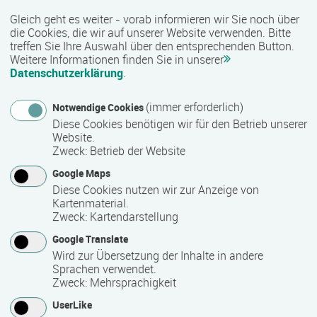
Kurzbeschreibung des Bildungsanbieters
Gleich geht es weiter - vorab informieren wir Sie noch über
Innerhalb des Bauernverbandes Uecker-Randow e.V. bietet
die Cookies, die wir auf unserer Website verwenden. Bitte
treffen Sie Ihre Auswahl über den entsprechenden Button.
die Landakademie spezifische und aktuelle Schulungen und
Weitere Informationen finden Sie in unserer
Veranstaltungen vorrangig für in der Landwirtschaft
Datenschutzerklärung
.
Beschäftigte an, aber auch für die interessierte Öffentlichkeit.
(immer erforderlich)
Notwendige Cookies
Diese Cookies benötigen wir für den Betrieb unserer
Kontakt
Website.
Zweck
:
Betrieb der Website
Google Maps
Diese Cookies nutzen wir zur Anzeige von
Kartenmaterial.
Zweck
:
Kartendarstellung
Bauernverband Uecker-Randow e.V.
Google Translate
Landakademie
Wird zur Übersetzung der Inhalte in andere
Sprachen verwendet.
Lindenstraße 9
Zweck
:
Mehrsprachigkeit
17309 Pasewalk
UserLike
Deutschland