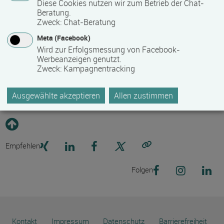
Diese Cookies nutzen wir zum Betrieb der Chat-
Beratung.
03973 210072
Zweck
:
Chat-Beratung
03973 210140
Meta (Facebook)
info(at)bauernverband-uer.de
Wird zur Erfolgsmessung von Facebook-
Werbeanzeigen genutzt.
Kontaktformular
Zweck
:
Kampagnentracking
https://www.bauernverband-uer.de
Ausgewählte akzeptieren
Allen zustimmen
Empfehlen
Link kopieren
Folgen
Kontakt
Impressum
Datenschutz
Barrierefreiheit