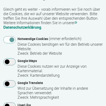
sozialen Bereich werden unter anderem kaufmännische,
Gleich geht es weiter - vorab informieren wir Sie noch über
technische, gewerblich-handwerkliche sowie IT-bezogene
die Cookies, die wir auf unserer Website verwenden. Bitte
Qualifizierungen angeboten. Je nach Maßnahme besteht
treffen Sie Ihre Auswahl über den entsprechenden Button.
zudem die Möglichkeit, anerkannte Zusatzqualifikationen
Weitere Informationen finden Sie in unserer
und Zertifikate zu erwerben, die den beruflichen Werdegang
Datenschutzerklärung
.
unterstützen können.
(immer erforderlich)
Notwendige Cookies
Qualität und Besonderheiten:
Diese Cookies benötigen wir für den Betrieb unserer
Website.
Als zertifizierter Bildungsträger erfüllt COMCAVE die
Zweck
:
Betrieb der Website
Qualitätsanforderungen für die Förderung von
Google Maps
Weiterbildungsmaßnahmen durch öffentliche Kostenträger
Diese Cookies nutzen wir zur Anzeige von
wie die Agentur für Arbeit oder Jobcenter. Viele Angebote
Kartenmaterial.
sind nach der AZAV (Akkreditierungs- und
Zweck
:
Kartendarstellung
Zulassungsverordnung Arbeitsförderung) zugelassen und
Google Translate
damit förderfähig. Mit einem vielfältigen Bildungsangebot,
Wird zur Übersetzung der Inhalte in andere
praxisnahen Inhalten und einer bundesweiten Präsenz
Sprachen verwendet.
unterstützt COMCAVE Menschen bei ihrer beruflichen
Zweck
:
Mehrsprachigkeit
Qualifizierung und Weiterbildung.
UserLike