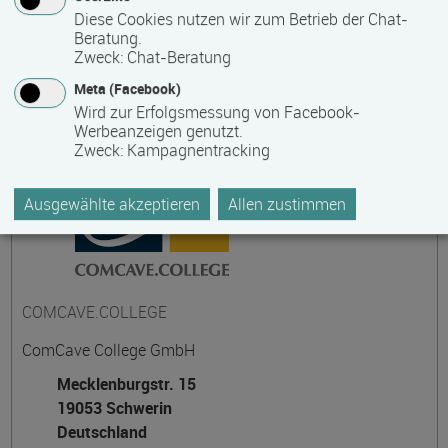
Diese Cookies nutzen wir zum Betrieb der Chat-
Beratung.
Zweck
:
Chat-Beratung
Kontakt
Meta (Facebook)
Wird zur Erfolgsmessung von Facebook-
Werbeanzeigen genutzt.
Zweck
:
Kampagnentracking
Ausgewählte akzeptieren
Allen zustimmen
COMCAVE.COLLEGE
ComCave College GmbH
Mecklenburgstr. 15
19053 Schwerin
Deutschland