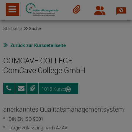
Spra
Login
Merkzettel
Startseite
Suche
Zurück zur Kursdetailseite
COMCAVE.COLLEGE
ComCave College GmbH
1015 Kurse
0800
Anfragen
Merken
25072012
anerkanntes Qualitätsmanagementsystem
DIN EN ISO 9001
Trägerzulassung nach AZAV