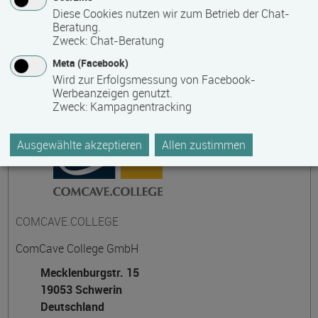
Diese Cookies nutzen wir zum Betrieb der Chat-
Beratung.
Zweck
:
Chat-Beratung
Kontakt
Meta (Facebook)
Wird zur Erfolgsmessung von Facebook-
Werbeanzeigen genutzt.
Zweck
:
Kampagnentracking
Ausgewählte akzeptieren
Allen zustimmen
COMCAVE.COLLEGE
ComCave College GmbH
Mecklenburgstr. 15
19053 Schwerin
Deutschland