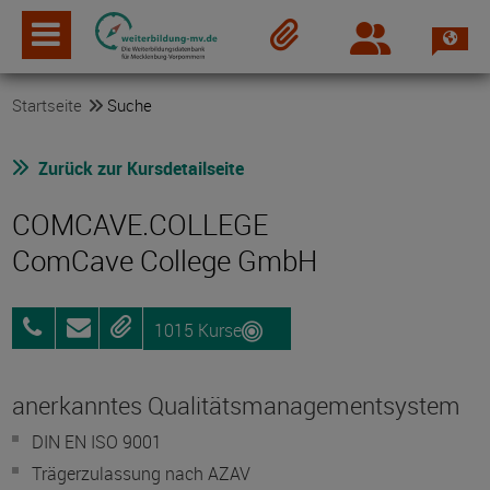
Spra
Login
Merkzettel
Startseite
Suche
Zurück zur Kursdetailseite
COMCAVE.COLLEGE
ComCave College GmbH
1015 Kurse
0800
Anfragen
Merken
25072012
anerkanntes Qualitätsmanagementsystem
DIN EN ISO 9001
Trägerzulassung nach AZAV