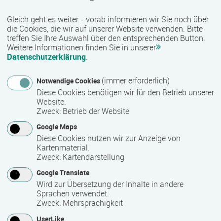
sozialen Bereich werden unter anderem kaufmännische,
Gleich geht es weiter - vorab informieren wir Sie noch über
technische, gewerblich-handwerkliche sowie IT-bezogene
die Cookies, die wir auf unserer Website verwenden. Bitte
Qualifizierungen angeboten. Je nach Maßnahme besteht
treffen Sie Ihre Auswahl über den entsprechenden Button.
zudem die Möglichkeit, anerkannte Zusatzqualifikationen
Weitere Informationen finden Sie in unserer
und Zertifikate zu erwerben, die den beruflichen Werdegang
Datenschutzerklärung
.
unterstützen können.
(immer erforderlich)
Notwendige Cookies
Qualität und Besonderheiten:
Diese Cookies benötigen wir für den Betrieb unserer
Website.
Als zertifizierter Bildungsträger erfüllt COMCAVE die
Zweck
:
Betrieb der Website
Qualitätsanforderungen für die Förderung von
Google Maps
Weiterbildungsmaßnahmen durch öffentliche Kostenträger
Diese Cookies nutzen wir zur Anzeige von
wie die Agentur für Arbeit oder Jobcenter. Viele Angebote
Kartenmaterial.
sind nach der AZAV (Akkreditierungs- und
Zweck
:
Kartendarstellung
Zulassungsverordnung Arbeitsförderung) zugelassen und
Google Translate
damit förderfähig. Mit einem vielfältigen Bildungsangebot,
Wird zur Übersetzung der Inhalte in andere
praxisnahen Inhalten und einer bundesweiten Präsenz
Sprachen verwendet.
unterstützt COMCAVE Menschen bei ihrer beruflichen
Zweck
:
Mehrsprachigkeit
Qualifizierung und Weiterbildung.
UserLike