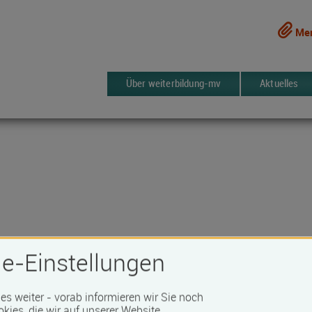
Mer
Über weiterbildung-mv
Aktuelles
e-Einstellungen
 es weiter - vorab informieren wir Sie noch
1015 Kurse
erken
okies, die wir auf unserer Website