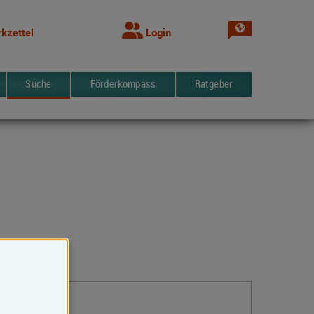
Sprache wechsel
kzettel
Login
Suche
Förderkompass
Ratgeber
Kontakt