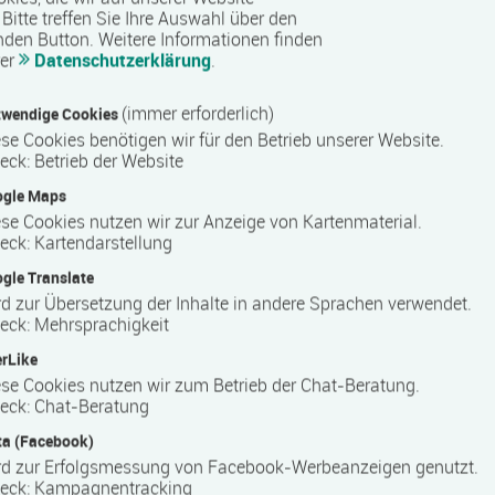
Bitte treffen Sie Ihre Auswahl über den
nden Button.
Weitere Informationen finden
ystem
rer
Datenschutzerklärung
.
(immer erforderlich)
wendige Cookies
se Cookies benötigen wir für den Betrieb unserer Website.
eck
:
Betrieb der Website
ters
ogle Maps
se Cookies nutzen wir zur Anzeige von Kartenmaterial.
eck
:
Kartendarstellung
n Deutschland, der sich auf berufliche Weiterbildung und
gle Translate
erstützt das Unternehmen Arbeitssuchende und Berufstätige
d zur Übersetzung der Inhalte in andere Sprachen verwendet.
r beruflichen Neuorientierung. COMCAVE ist bundesweit an
eck
:
Mehrsprachigkeit
snahe Inhalte, um die Teilnehmenden optimal auf die
rLike
iten.
se Cookies nutzen wir zum Betrieb der Chat-Beratung.
eck
:
Chat-Beratung
a (Facebook)
ngen in zahlreichen Berufsfeldern und richtet sich an
rd zur Erfolgsmessung von Facebook-Werbeanzeigen genutzt.
im sozialen Bereich werden unter anderem kaufmännische,
eck
:
Kampagnentracking