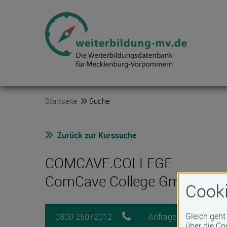
Startseite
Suche
Zurück zur Kurssuche
COMCAVE.COLLEGE
ComCave College GmbH
Cooki
Gleich geht
0800 25072012
Anfragen
M
über die Co