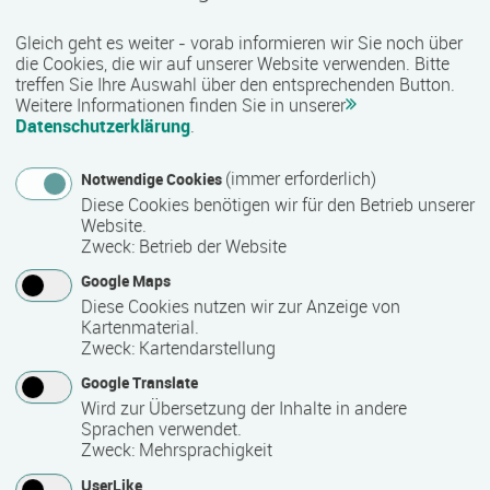
sozialen Bereich werden unter anderem kaufmännische,
Gleich geht es weiter - vorab informieren wir Sie noch über
technische, gewerblich-handwerkliche sowie IT-bezogene
die Cookies, die wir auf unserer Website verwenden. Bitte
Qualifizierungen angeboten. Je nach Maßnahme besteht
treffen Sie Ihre Auswahl über den entsprechenden Button.
zudem die Möglichkeit, anerkannte Zusatzqualifikationen
Weitere Informationen finden Sie in unserer
und Zertifikate zu erwerben, die den beruflichen Werdegang
Datenschutzerklärung
.
unterstützen können.
(immer erforderlich)
Notwendige Cookies
Qualität und Besonderheiten:
Diese Cookies benötigen wir für den Betrieb unserer
Website.
Als zertifizierter Bildungsträger erfüllt COMCAVE die
Zweck
:
Betrieb der Website
Qualitätsanforderungen für die Förderung von
Google Maps
Weiterbildungsmaßnahmen durch öffentliche Kostenträger
Diese Cookies nutzen wir zur Anzeige von
wie die Agentur für Arbeit oder Jobcenter. Viele Angebote
Kartenmaterial.
sind nach der AZAV (Akkreditierungs- und
Zweck
:
Kartendarstellung
Zulassungsverordnung Arbeitsförderung) zugelassen und
Google Translate
damit förderfähig. Mit einem vielfältigen Bildungsangebot,
Wird zur Übersetzung der Inhalte in andere
praxisnahen Inhalten und einer bundesweiten Präsenz
Sprachen verwendet.
unterstützt COMCAVE Menschen bei ihrer beruflichen
Zweck
:
Mehrsprachigkeit
Qualifizierung und Weiterbildung.
UserLike