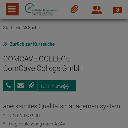
Spra
Login
Merkzettel
Startseite
Suche
Zurück zur Kurssuche
COMCAVE.COLLEGE
ComCave College GmbH
1015 Kurse
0800
Anfragen
Merken
25072012
anerkanntes Qualitätsmanagementsystem
DIN EN ISO 9001
Trägerzulassung nach AZAV