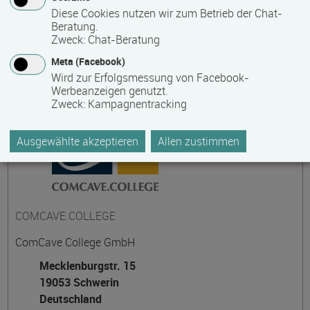
Diese Cookies nutzen wir zum Betrieb der Chat-
Beratung.
Zweck
:
Chat-Beratung
Kontakt
Meta (Facebook)
Wird zur Erfolgsmessung von Facebook-
Werbeanzeigen genutzt.
Zweck
:
Kampagnentracking
Ausgewählte akzeptieren
Allen zustimmen
COMCAVE.COLLEGE
ComCave College GmbH
Mecklenburgstr. 15
19053 Schwerin
Deutschland