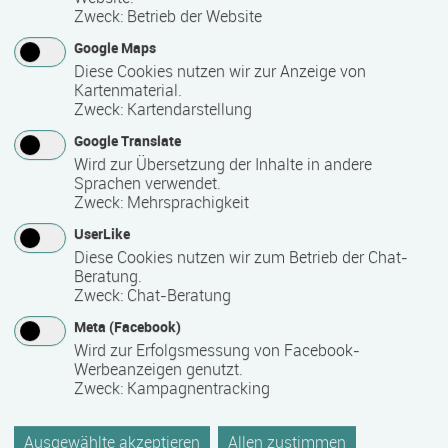
Zweck
:
Betrieb der Website
Ich bin zertifizierter MBSR und Qi Gong Lehrer.
Google Maps
Diese Cookies nutzen wir zur Anzeige von
Kartenmaterial.
Kontakt
Zweck
:
Kartendarstellung
Google Translate
Wird zur Übersetzung der Inhalte in andere
Sprachen verwendet.
Zweck
:
Mehrsprachigkeit
UserLike
Diese Cookies nutzen wir zum Betrieb der Chat-
Beratung.
Zweck
:
Chat-Beratung
Meta (Facebook)
Wird zur Erfolgsmessung von Facebook-
Werbeanzeigen genutzt.
Zweck
:
Kampagnentracking
Ausgewählte akzeptieren
Allen zustimmen