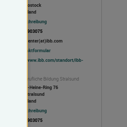
18055 Rostock
Deutschland
Wegbeschreibung
0381 96903075
kundencenter(at)ibb.com
Kontaktformular
https://www.ibb.com/standort/ibb-
rostock
Institut für Berufliche Bildung Stralsund
Heinrich-Heine-Ring 76
18435 Stralsund
Deutschland
Wegbeschreibung
0381 96903075