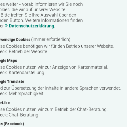
 es weiter - vorab informieren wir Sie noch
nserer Kunden* sind mit dieser Art des Lernens so zufrieden,
okies, die wir auf unserer Website
Bitte treffen Sie Ihre Auswahl über den
nden Button.
Weitere Informationen finden
and wurde das IBB bereits 1996 mit all seinen Niederlassungen
rer
Datenschutzerklärung
.
n wir dieser sehr umfassenden und anspruchsvollen
V. Den Nutzen haben unsere Kunden: Sie können sich darauf
(immer erforderlich)
wendige Cookies
seine gesamte Unternehmenskultur auf ein sicheres
se Cookies benötigen wir für den Betrieb unserer Website.
h. Die weit überdurchschnittliche Qualität unserer Arbeit
eck
:
Betrieb der Website
den als auch externe Prüfgruppen, die uns mehrmals jährlich
ogle Maps
se Cookies nutzen wir zur Anzeige von Kartenmaterial.
 begrüßen! Vereinbaren Sie gleich einen unverbindlichen
eck
:
Kartendarstellung
gle Translate
d zur Übersetzung der Inhalte in andere Sprachen verwendet.
eck
:
Mehrsprachigkeit
rLike
se Cookies nutzen wir zum Betrieb der Chat-Beratung.
eck
:
Chat-Beratung
a (Facebook)