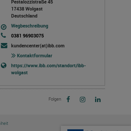
Pestalozzistraße 45
17438 Wolgast
Deutschland
Wegbeschreibung
0381 96903075
kundencenter(at)ibb.com
Kontaktformular
https://www.ibb.com/standort/ibb-
wolgast
Weiterbildung MV auf Facebook 
Weiterbildung MV auf I
Weiterbildung M
Folgen
iheit