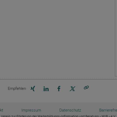
Seite auf Xing teilen
Seite auf LinkedIn teilen
Seite auf Facebook teilen
Seite auf X teilen
Empfehlen
Link kopieren
kt
Impressum
Datenschutz
Barrierefre
Verein zur Förderung der Weiterbildungs-Information und Beratung - WIB - e.V.