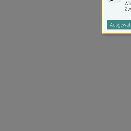
Wi
Zw
Ausgewähl