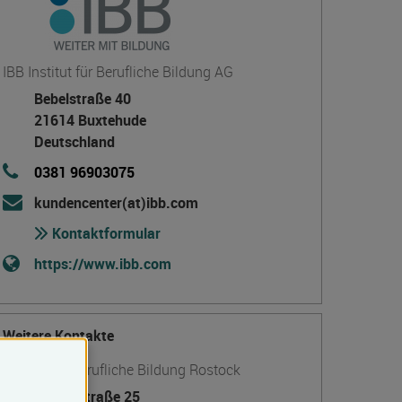
IBB Institut für Berufliche Bildung AG
Bebelstraße 40
21614 Buxtehude
Deutschland
0381 96903075
kundencenter(at)ibb.com
Kontaktformular
https://www.ibb.com
Weitere Kontakte
Institut für Berufliche Bildung Rostock
Strandstraße 25