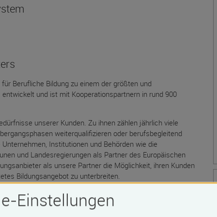
ystem
ters
 für Berufliche Bildung zu einem der größten und
 entwickelt und ist mit Kooperationspartnern in rund 900
Bedürfnisse unserer Kunden. Zu ihnen zählen jährlich viele
Übergangsphasen weiterqualifizieren oder berufsbegleitend
 Unternehmen, Institutionen und Behörden wie die
munen und Landesregierungen als Partner des Europäischen
ngsanbieter als unsere Partner die Möglichkeit, ihren Kunden
tetes Bildungsangebot zu unterbreiten.
e-Einstellungen
ir als erstes Unternehmen bundesweit ein System virtueller
t und eingeführt. Diese einzigartige und langjährige Erfahrung
arauf verlassen, mit einem hochmodernen und gleichzeitig