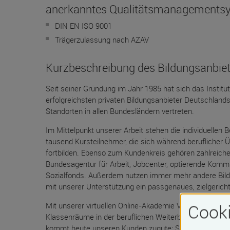
anerkanntes Qualitätsmanagements
DIN EN ISO 9001
Trägerzulassung nach AZAV
Kurzbeschreibung des Bildungsanbie
Seit seiner Gründung im Jahr 1985 hat sich das Institut
erfolgreichsten privaten Bildungsanbieter Deutschlands
Standorten in allen Bundesländern vertreten.
Im Mittelpunkt unserer Arbeit stehen die individuellen 
tausend Kursteilnehmer, die sich während beruflicher 
fortbilden. Ebenso zum Kundenkreis gehören zahlreiche
Bundesagentur für Arbeit, Jobcenter, optierende Kom
Sozialfonds. Außerdem nutzen immer mehr andere Bildu
mit unserer Unterstützung ein passgenaues, zielgerich
Cooki
Mit unserer virtuellen Online-Akademie Viona® haben w
Klassenräume in der beruflichen Weiterbildung entwickel
kommt heute unseren Kunden zugute: Sie können sich d