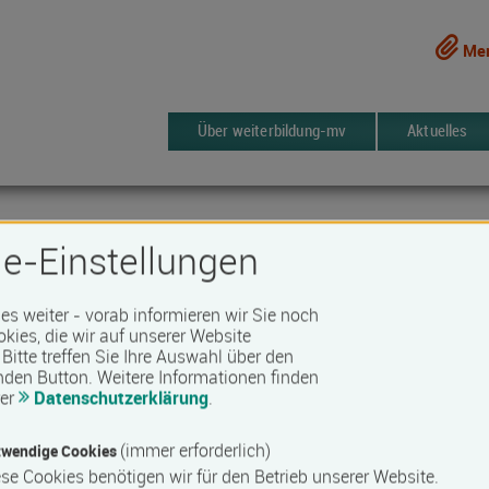
Mer
Über weiterbildung-mv
Aktuelles
e-Einstellungen
 es weiter - vorab informieren wir Sie noch
okies, die wir auf unserer Website
IfW) an der Hochschule Neubrandenbur
Bitte treffen Sie Ihre Auswahl über den
nden Button.
Weitere Informationen finden
rer
Datenschutzerklärung
.
41 Kurse
Merken
(immer erforderlich)
wendige Cookies
se Cookies benötigen wir für den Betrieb unserer Website.