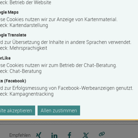
eck
:
Betrieb der Website
bildungs­förderungs­gesetz Mecklenburg-Vorpommern
ogle Maps
se Cookies nutzen wir zur Anzeige von Kartenmaterial.
ters
eck
:
Kartendarstellung
Neubrandenburg versteht sich seit jeher als regionaler
gle Translate
 im Elementarbereich sowie für die Soziale Arbeit und ist in
d zur Übersetzung der Inhalte in andere Sprachen verwendet.
auch darüber, dass unsere Angebote zunehmend überregional
eck
:
Mehrsprachigkeit
ern Teilnehmer/innen bei uns in Neubrandenburg begrüßen
rLike
er absolvierten Fortbildungen Bestätigungen gem. der
se Cookies nutzen wir zum Betrieb der Chat-Beratung.
rg-Vorpommern vom IfW zu erhalten.
eck
:
Chat-Beratung
 mehr Einrichtungen, Vereine, Organisationen oder auch
a (Facebook)
 Inhouse-Schulungsangebot offerieren zu lassen, um eine
rd zur Erfolgsmessung von Facebook-Werbeanzeigen genutzt.
 schulen zu lassen. Eine äußerst effektive und preiswerte
eck
:
Kampagnentracking
te akzeptieren
Allen zustimmen
Seite auf Xing teilen
Seite auf LinkedIn teilen
Seite auf Facebook teilen
Seite auf X teilen
Empfehlen