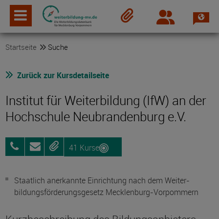
Spra
Login
Merkzettel
Startseite
Suche
Zurück zur Kursdetailseite
Institut für Weiterbildung (IfW) an der
Hochschule Neubrandenburg e.V.
41 Kurse
0395
Anfragen
Merken
5693-
8700
Staatlich anerkannte Einrichtung nach dem Weiter­
bildungs­förderungs­gesetz Mecklenburg-Vorpommern