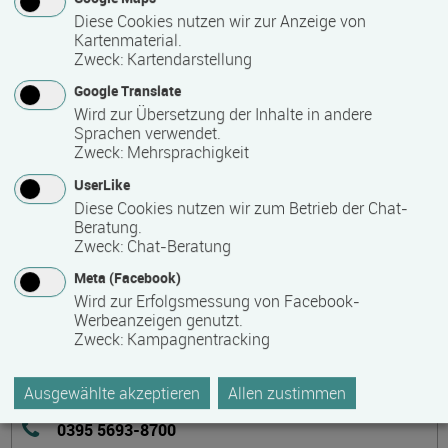
schulen zu lassen. Eine äußerst effektive und preiswerte
Diese Cookies nutzen wir zur Anzeige von
Kartenmaterial.
Möglichkeit.
Zweck
:
Kartendarstellung
Sprechen auch Sie uns gern an bei eigenem Bedarf!
Google Translate
Wird zur Übersetzung der Inhalte in andere
Sprachen verwendet.
Zweck
:
Mehrsprachigkeit
Kontakt
UserLike
Diese Cookies nutzen wir zum Betrieb der Chat-
Beratung.
Zweck
:
Chat-Beratung
Meta (Facebook)
Institut für Weiterbildung (IfW) an der Hochschule
Wird zur Erfolgsmessung von Facebook-
Neubrandenburg e.V.
Werbeanzeigen genutzt.
Zweck
:
Kampagnentracking
Brodaer Straße 2
17033 Neubrandenburg
Ausgewählte akzeptieren
Allen zustimmen
Deutschland
0395 5693-8700