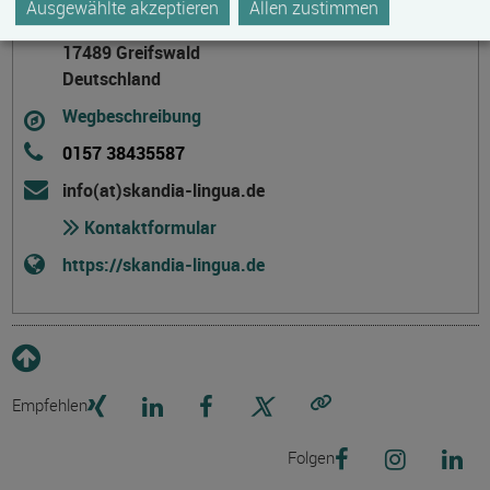
Ausgewählte akzeptieren
Allen zustimmen
Feldstraße 9
17489 Greifswald
Deutschland
Wegbeschreibung
0157 38435587
info(at)skandia-lingua.de
Kontaktformular
https://skandia-lingua.de
Empfehlen
Link kopieren
Folgen