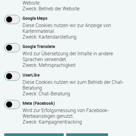
Sprachen“. Entsprechend ihrer erreichten Niveaustufe
Website.
Zweck
:
Betrieb der Website
erhalten die Teilnehmenden von uns gern eine
Teilnahmebescheinigung.
Google Maps
Diese Cookies nutzen wir zur Anzeige von
Die Schule wird von Gernot Hohnstein geleitet, unterstützt
Kartenmaterial.
von einem engagierten und qualifizierten Team aus
Zweck
:
Kartendarstellung
Lehrkräften mit muttersprachlichem oder vergleichbarem
Google Translate
Hintergrund und Skandinavisten mit teils über 20 Jahren
Wird zur Übersetzung der Inhalte in andere
Lehrerfahrung.
Sprachen verwendet.
Zweck
:
Mehrsprachigkeit
UserLike
Kontakt
Diese Cookies nutzen wir zum Betrieb der Chat-
Beratung.
Zweck
:
Chat-Beratung
Meta (Facebook)
Wird zur Erfolgsmessung von Facebook-
Werbeanzeigen genutzt.
skandia-lingua.de
Zweck
:
Kampagnentracking
Sprachschule für Nordeuropa