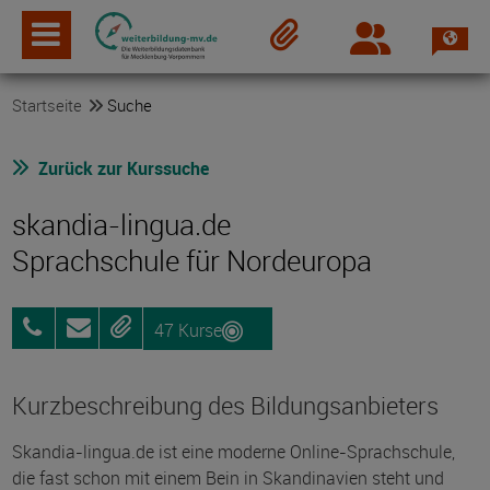
Spra
Login
Merkzettel
Startseite
Suche
Zurück zur Kurssuche
skandia-lingua.de
Sprachschule für Nordeuropa
47 Kurse
0157
Anfragen
Merken
38435587
Kurzbeschreibung des Bildungsanbieters
Skandia-lingua.de ist eine moderne Online-Sprachschule,
die fast schon mit einem Bein in Skandinavien steht und