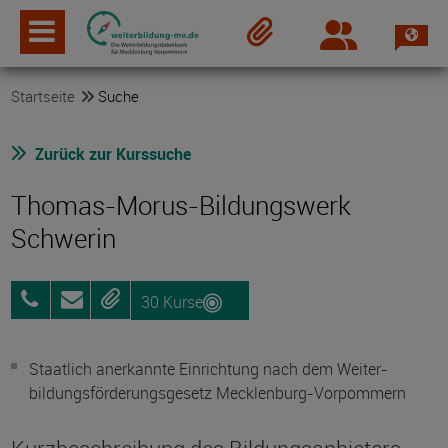
Spra
Login
Merkzettel
Startseite
Suche
Zurück zur Kurssuche
Thomas-Morus-Bildungswerk
Schwerin
30 Kurse
0385-
Anfragen
Merken
20754070
Staatlich anerkannte Einrichtung nach dem Weiter­
bildungs­förderungs­gesetz Mecklenburg-Vorpommern