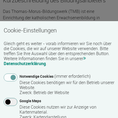
Kurzbeschreibung des Bildungsanbieters
Das Thomas-Morus-Bildungswerk (TMB) ist eine
Einrichtung der katholischen Erwachsenenbildung in
Mecklenburg. Es hat seinen Sitz in Schwerin und unterhält je
Cookie-Einstellungen
eine Geschäftsstelle in Salem. Seit 1998 ist das TMB
staatlich anerkannte Einrichtung der Weiterbildung des
Landes Mecklenburg-Vorpommern.
Gleich geht es weiter - vorab informieren wir Sie noch über
die Cookies, die wir auf unserer Website verwenden. Bitte
Zu den Aufgaben des Bildungswerkes zählt die Organisation
treffen Sie Ihre Auswahl über den entsprechenden Button.
Weitere Informationen finden Sie in unserer
und Durchführung von Bildungsveranstaltungen in
Datenschutzerklärung
.
Mecklenburg. Dazu gehören die Anleitung und Koordination
der Bildungstätigkeit in Kirchengemeinden, kirchlichen
(immer erforderlich)
Notwendige Cookies
Verbänden und Einrichtungen wie auch berufsbegleitende
Diese Cookies benötigen wir für den Betrieb unserer
Angebote für unterschiedliche Zielgruppen.
Website.
Zweck
:
Betrieb der Website
Die Angebote zu gesellschaftspolitischen, kulturellen und
Google Maps
religiösen Themen sollen bilden und befähigen, um
Diese Cookies nutzen wir zur Anzeige von
Gesellschaft und Kirche mitzugestalten. Die Auswahl
Kartenmaterial.
gestaltet sich durch aktuelle Anlässe, Gedenktage und
Zweck
:
Kartendarstellung