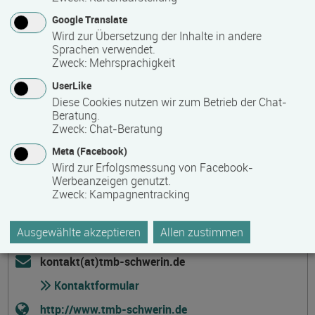
Wünsche Bildungskreise vor Ort.
Google Translate
Wird zur Übersetzung der Inhalte in andere
Sprachen verwendet.
Kontakt
Zweck
:
Mehrsprachigkeit
UserLike
Diese Cookies nutzen wir zum Betrieb der Chat-
Beratung.
Zweck
:
Chat-Beratung
Meta (Facebook)
Thomas-Morus-Bildungswerk Schwerin
Wird zur Erfolgsmessung von Facebook-
Klosterstr. 26
Werbeanzeigen genutzt.
Zweck
:
Kampagnentracking
19053 Schwerin
Deutschland
Ausgewählte akzeptieren
Allen zustimmen
0385-20754070
kontakt(at)tmb-schwerin.de
Kontaktformular
http://www.tmb-schwerin.de