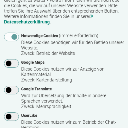
die Cookies, die wir auf unserer Website verwenden. Bitte
Qualitätsstandards in der Physiotherapie zu sichern und zur
treffen Sie Ihre Auswahl über den entsprechenden Button.
Verbreitung und Vertiefung der wissenschaftlichen
Weitere Informationen finden Sie in unserer
Erkenntnisse auf diesem Gebiet beizutragen. Zu diesem
Datenschutzerklärung
.
Zweck bieten wir über unsere Landesgruppen
zahlreiche Fort- und Weiterbildungen an.
(immer erforderlich)
Notwendige Cookies
Diese Cookies benötigen wir für den Betrieb unserer
Website.
Zweck
:
Betrieb der Website
Kontakt
Google Maps
Diese Cookies nutzen wir zur Anzeige von
Kartenmaterial.
Zweck
:
Kartendarstellung
Verband für Physiotherapie (VPT) e. V.
Google Translate
Wird zur Übersetzung der Inhalte in andere
Landesgruppe Nord-Ost Geschäftsbereich M-V
Sprachen verwendet.
Zweck
:
Mehrsprachigkeit
Werderstraße 19
19055 Schwerin
UserLike
Deutschland
Diese Cookies nutzen wir zum Betrieb der Chat-
Beratung.