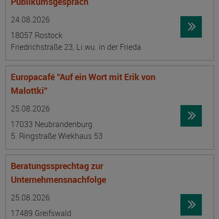
Publikumsgespräch
Datum:
Ortsangabe
24.08.2026
18057 Rostock
Friedrichstraße 23, Li.wu. in der Frieda
Europacafé "Auf ein Wort mit Erik von
Malottki"
Datum:
Ortsangabe
25.08.2026
17033 Neubrandenburg
5. Ringstraße Wiekhaus 53
Beratungssprechtag zur
Unternehmensnachfolge
Datum:
Ortsangabe
25.08.2026
17489 Greifswald