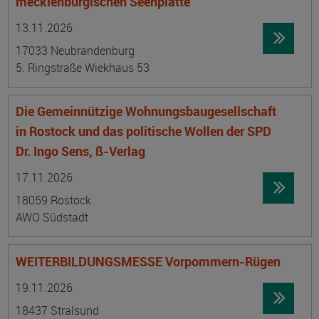
mecklenburgischen Seenplatte
Datum:
Ortsangabe
13.11.2026
17033 Neubrandenburg
5. Ringstraße Wiekhaus 53
Die Gemeinnützige Wohnungsbaugesellschaft
in Rostock und das politische Wollen der SPD
Dr. Ingo Sens, ß-Verlag
Datum:
Ortsangabe
17.11.2026
18059 Rostock
AWO Südstadt
WEITERBILDUNGSMESSE Vorpommern-Rügen
Datum:
Ortsangabe
19.11.2026
18437 Stralsund