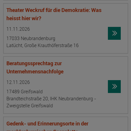
Theater Weckruf für die Demokratie: Was
heisst hier wir?
Datum:
Ortsangabe
11.11.2026
17033 Neubrandenburg
Latücht, Große Krauthöferstraße 16
Beratungssprechtag zur
Unternehmensnachfolge
Datum:
Ortsangabe
12.11.2026
17489 Greifswald
Brandteichstraße 20, IHK Neubrandenburg -
Zweigstelle Greifswald
Gedenk- und Erinnerungsorte in der