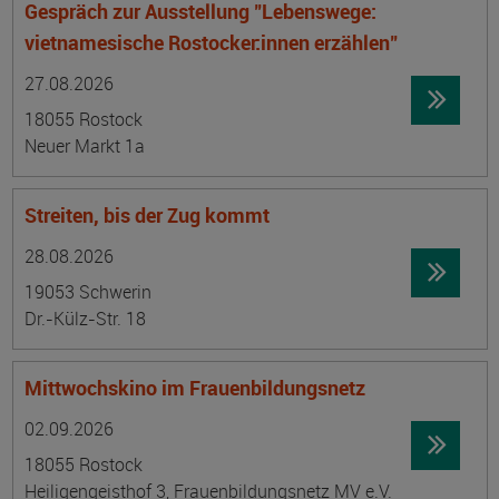
Gespräch zur Ausstellung "Lebenswege:
vietnamesische Rostocker:innen erzählen"
Datum:
Ortsangabe
27.08.2026
18055 Rostock
Neuer Markt 1a
Streiten, bis der Zug kommt
Datum:
Ortsangabe
28.08.2026
19053 Schwerin
Dr.-Külz-Str. 18
Mittwochskino im Frauenbildungsnetz
Datum:
Ortsangabe
02.09.2026
18055 Rostock
Heiligengeisthof 3, Frauenbildungsnetz MV e.V.