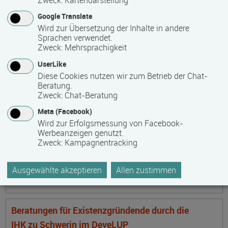
Zweck
:
Kartendarstellung
19057 Schwerin
Google Translate
Lankower Straße 9
Wird zur Übersetzung der Inhalte in andere
Sprachen verwendet.
Zweck
:
Mehrsprachigkeit
InfoTag an der ecolea Private Berufliche Schule
UserLike
Datum:
Ortsangabe
19.09.2026
Diese Cookies nutzen wir zum Betrieb der Chat-
Beratung.
18435 Stralsund
Zweck
:
Chat-Beratung
Heinrich-Heine-Ring 76
Meta (Facebook)
Wird zur Erfolgsmessung von Facebook-
InfoTag an der ecolea Private Berufliche Schule
Werbeanzeigen genutzt.
Zweck
:
Kampagnentracking
Datum:
Ortsangabe
19.09.2026
17033 Neubrandenburg
Ausgewählte akzeptieren
Allen zustimmen
Nonnenhofer Straße 24–26
Beratungen für Existenzgründende durch die
IHK zu Schwerin im DeveLUP