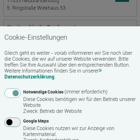
17033 Neubrandenburg
5. Ringstraße Wiekhaus 53
Streiten, bis der Zug kommt
Datum:
Ortsangabe
Cookie-Einstellungen
18.09.2026
19053 Schwerin
Gleich geht es weiter - vorab informieren wir Sie noch über
Dr.-Külz-Str. 18
die Cookies, die wir auf unserer Website verwenden. Bitte
treffen Sie Ihre Auswahl über den entsprechenden Button.
Weitere Informationen finden Sie in unserer
InfoTag an der ecolea Private Berufliche Schule
Datenschutzerklärung
.
Datum:
Ortsangabe
19.09.2026
(immer erforderlich)
Notwendige Cookies
18119 Rostock-Warnemünde
Diese Cookies benötigen wir für den Betrieb unserer
Parkstraße 52
Website.
Zweck
:
Betrieb der Website
Google Maps
InfoTag an der ecolea Private Berufliche Schule
Diese Cookies nutzen wir zur Anzeige von
Datum:
Ortsangabe
Kartenmaterial.
19.09.2026