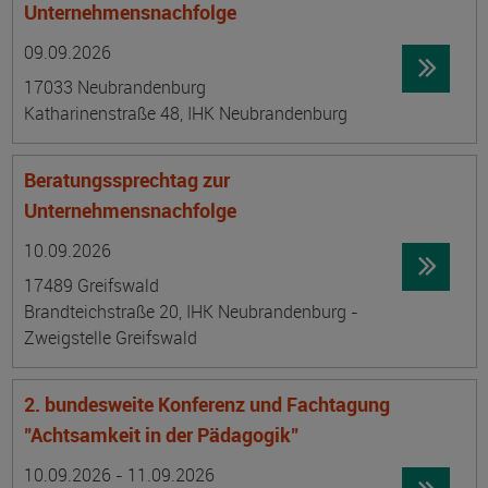
Unternehmensnachfolge
Datum:
Ortsangabe
09.09.2026
17033 Neubrandenburg
Katharinenstraße 48, IHK Neubrandenburg
Beratungssprechtag zur
Unternehmensnachfolge
Datum:
Ortsangabe
10.09.2026
17489 Greifswald
Brandteichstraße 20, IHK Neubrandenburg -
Zweigstelle Greifswald
2. bundesweite Konferenz und Fachtagung
"Achtsamkeit in der Pädagogik"
Datum:
Ortsangabe
10.09.2026 - 11.09.2026