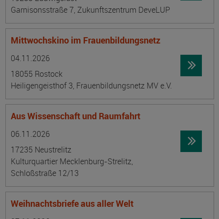
Garnisonsstraße 7, Zukunftszentrum DeveLUP
Mittwochskino im Frauenbildungsnetz
Datum:
Ortsangabe
04.11.2026
18055 Rostock
Heiligengeisthof 3, Frauenbildungsnetz MV e.V.
Aus Wissenschaft und Raumfahrt
Datum:
Ortsangabe
06.11.2026
17235 Neustrelitz
Kulturquartier Mecklenburg-Strelitz,
Schloßstraße 12/13
Weihnachtsbriefe aus aller Welt
Datum:
Ortsangabe