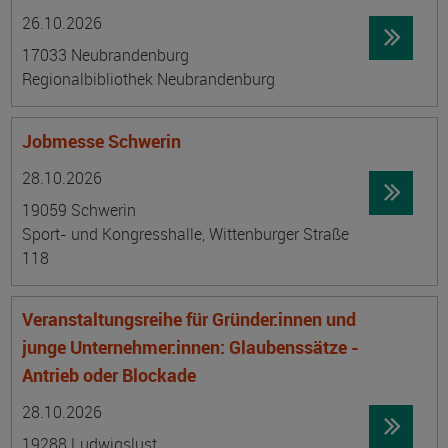
Datum:
Ortsangabe
26.10.2026
17033 Neubrandenburg
Regionalbibliothek Neubrandenburg
Jobmesse Schwerin
Datum:
Ortsangabe
28.10.2026
19059 Schwerin
Sport- und Kongresshalle, Wittenburger Straße
118
Veranstaltungsreihe für Gründer:innen und
junge Unternehmer:innen: Glaubenssätze -
Antrieb oder Blockade
Datum:
Ortsangabe
28.10.2026
19288 Ludwigslust