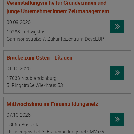
Veranstaltungsreihe für Gründer:innen und
junge Unternehmer:innen: Zeitmanagement
Datum:
Ortsangabe
30.09.2026
19288 Ludwigslust
Garnisonsstraße 7, Zukunftszentrum DeveLUP
Brücke zum Osten - Litauen
Datum:
Ortsangabe
01.10.2026
17033 Neubrandenburg
5. Ringstraße Wiekhaus 53
Mittwochskino im Frauenbildungsnetz
Datum:
Ortsangabe
07.10.2026
18055 Rostock
Heiligengeisthof 3, Frauenbildungsnetz MV e.V.