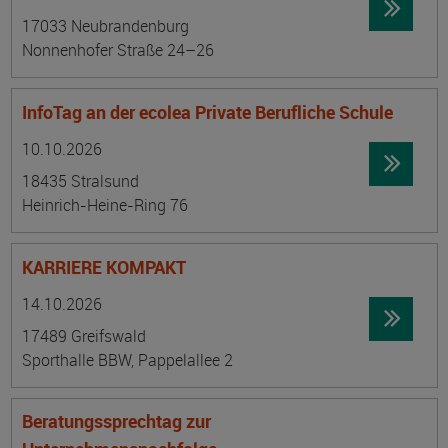
17033 Neubrandenburg
Nonnenhofer Straße 24–26
InfoTag an der ecolea Private Berufliche Schule
Datum:
Ortsangabe
10.10.2026
18435 Stralsund
Heinrich-Heine-Ring 76
KARRIERE KOMPAKT
Datum:
Ortsangabe
14.10.2026
17489 Greifswald
Sporthalle BBW, Pappelallee 2
Beratungssprechtag zur