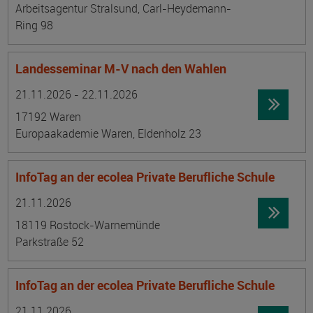
Arbeitsagentur Stralsund, Carl-Heydemann-
Ring 98
Landesseminar M-V nach den Wahlen
Datum:
Ortsangabe
21.11.2026 - 22.11.2026
17192 Waren
Europaakademie Waren, Eldenholz 23
InfoTag an der ecolea Private Berufliche Schule
Datum:
Ortsangabe
21.11.2026
18119 Rostock-Warnemünde
Parkstraße 52
InfoTag an der ecolea Private Berufliche Schule
Datum:
Ortsangabe
21.11.2026