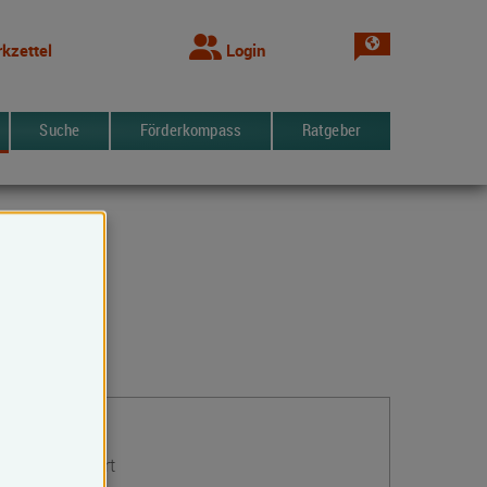
Sprache wechsel
kzettel
Login
Suche
Förderkompass
Ratgeber
Kontakt
Volker Hirchert