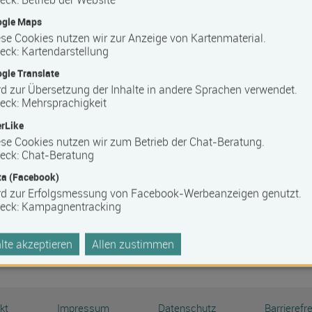
denburg und die NACHFOLGEZENTRALE MV bieten
ogle Maps
tungssprechtage im Kammerbezirk an.
se Cookies nutzen wir zur Anzeige von Kartenmaterial.
eck
:
Kartendarstellung
geber/-innen und potenziellen Nachfolger/-innen die
en werden, sich in einem ersten Gespräch mit den
gle Translate
erblick über den aktuellen persönlichen Stand zu
d zur Übersetzung der Inhalte in andere Sprachen verwendet.
eck
:
Mehrsprachigkeit
ie Leistungsangebote kennen zu lernen.
rLike
htage sind für Interessierte kostenfrei.
se Cookies nutzen wir zum Betrieb der Chat-Beratung.
eck
:
Chat-Beratung
meldung gebeten.
a (Facebook)
rd zur Erfolgsmessung von Facebook-Werbeanzeigen genutzt.
ung
eck
:
Kampagnentracking
te akzeptieren
Allen zustimmen
Seite auf Xing teilen
Seite auf LinkedIn teilen
Seite auf Facebook teilen
Seite auf X teilen
Empfehlen
Link kopieren
kt
Impressum
Datenschutz
Barrierefre