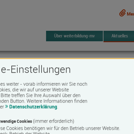
Mer
Über weiterbildung-mv
Aktuelles
e-Einstellungen
 es weiter - vorab informieren wir Sie noch
okies, die wir auf unserer Website
ternehmensnachfolge
Bitte treffen Sie Ihre Auswahl über den
nden Button.
Weitere Informationen finden
rer
Datenschutzerklärung
.
nburg
 48, IHK Neubrandenburg
(immer erforderlich)
wendige Cookies
se Cookies benötigen wir für den Betrieb unserer Website.
Uhr - 16:00 Uhr
eck
:
Betrieb der Website