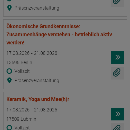
Präsenzveranstaltung
Ökonomische Grundkenntnisse:
Zusammenhänge verstehen - betrieblich aktiv
werden!
Termin
Ort
Zeitmuster
Lehr- und Lernform
17.08.2026 - 21.08.2026
13595 Berlin
Vollzeit
Präsenzveranstaltung
Keramik, Yoga und Mee(h)r
Termin
Ort
Zeitmuster
Lehr- und Lernform
17.08.2026 - 21.08.2026
17509 Lubmin
Vollzeit