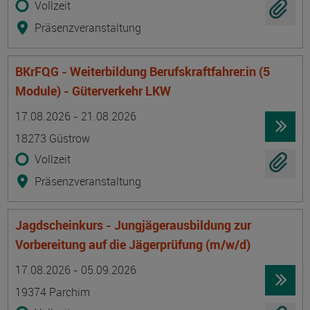
Vollzeit
Präsenzveranstaltung
BKrFQG - Weiterbildung Berufskraftfahrer:in (5
Module) - Güterverkehr LKW
Termin
Ort
Zeitmuster
Lehr- und Lernform
17.08.2026 - 21.08.2026
18273 Güstrow
Vollzeit
Präsenzveranstaltung
Jagdscheinkurs - Jungjägerausbildung zur
Vorbereitung auf die Jägerprüfung (m/w/d)
Termin
Ort
Zeitmuster
Lehr- und Lernform
17.08.2026 - 05.09.2026
19374 Parchim