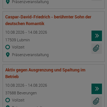
Präsenzveranstaltung
Caspar-David-Friedrich - berühmter Sohn der
deutschen Romantik
Termin
Ort
Zeitmuster
Lehr- und Lernform
10.08.2026 - 14.08.2026
17509 Lubmin
Vollzeit
Präsenzveranstaltung
Aktiv gegen Ausgrenzung und Spaltung im
Betrieb
Termin
Ort
Zeitmuster
Lehr- und Lernform
10.08.2026 - 14.08.2026
37688 Beverungen
Vollzeit