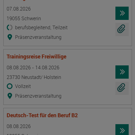
Termin
Ort
Zeitmuster
Lehr- und Lernform
07.08.2026
19055 Schwerin
berufsbegleitend, Teilzeit
Präsenzveranstaltung
Trainingsreise Freiwillige
Termin
Ort
Zeitmuster
Lehr- und Lernform
08.08.2026 - 14.08.2026
23730 Neustadt/ Holstein
Vollzeit
Präsenzveranstaltung
Deutsch-Test für den Beruf B2
Termin
Ort
Zeitmuster
Lehr- und Lernform
08.08.2026