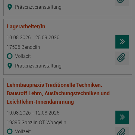
Präsenzveranstaltung
Lagerarbeiter/in
Termin
Ort
Zeitmuster
Lehr- und Lernform
10.08.2026 - 25.09.2026
17506 Bandelin
Vollzeit
Präsenzveranstaltung
Lehmbaupraxis Traditionelle Techniken.
Baustoff Lehm, Ausfachungstechniken und
Leichtlehm-Innendämmung
Termin
Ort
Zeitmuster
Lehr- und Lernform
10.08.2026 - 12.08.2026
19395 Ganzlin OT Wangelin
Vollzeit