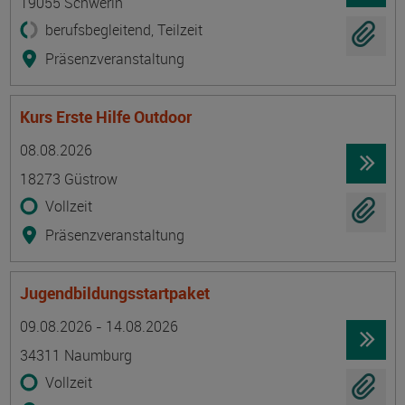
19055 Schwerin
berufsbegleitend, Teilzeit
Präsenzveranstaltung
Kurs Erste Hilfe Outdoor
Termin
Ort
Zeitmuster
Lehr- und Lernform
08.08.2026
18273 Güstrow
Vollzeit
Präsenzveranstaltung
Jugendbildungsstartpaket
Termin
Ort
Zeitmuster
Lehr- und Lernform
09.08.2026 - 14.08.2026
34311 Naumburg
Vollzeit