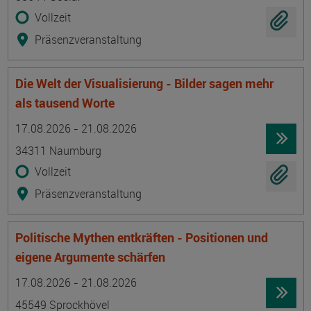
Vollzeit
Präsenzveranstaltung
Die Welt der Visualisierung - Bilder sagen mehr
als tausend Worte
Termin
Ort
Zeitmuster
Lehr- und Lernform
17.08.2026 - 21.08.2026
34311 Naumburg
Vollzeit
Präsenzveranstaltung
Politische Mythen entkräften - Positionen und
eigene Argumente schärfen
Termin
Ort
Zeitmuster
Lehr- und Lernform
17.08.2026 - 21.08.2026
45549 Sprockhövel