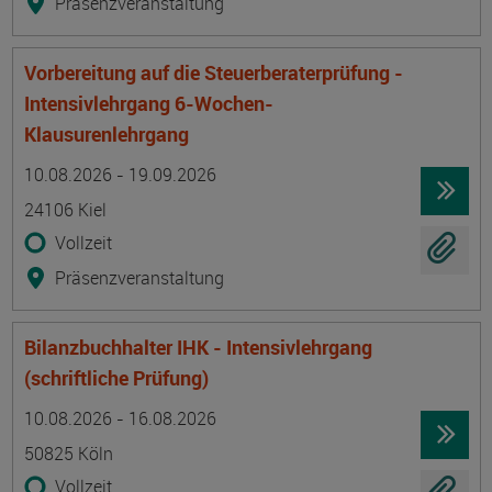
Präsenzveranstaltung
Vorbereitung auf die Steuerberaterprüfung -
Intensivlehrgang 6-Wochen-
Klausurenlehrgang
Termin
Ort
Zeitmuster
Lehr- und Lernform
10.08.2026 - 19.09.2026
24106 Kiel
Vollzeit
Präsenzveranstaltung
Bilanzbuchhalter IHK - Intensivlehrgang
(schriftliche Prüfung)
Termin
Ort
Zeitmuster
Lehr- und Lernform
10.08.2026 - 16.08.2026
50825 Köln
Vollzeit