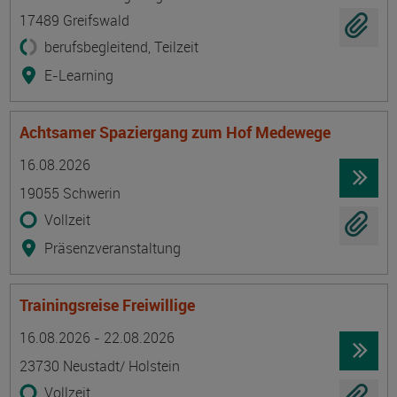
17489 Greifswald
berufsbegleitend, Teilzeit
E-Learning
Achtsamer Spaziergang zum Hof Medewege
Termin
Ort
Zeitmuster
Lehr- und Lernform
16.08.2026
19055 Schwerin
Vollzeit
Präsenzveranstaltung
Trainingsreise Freiwillige
Termin
Ort
Zeitmuster
Lehr- und Lernform
16.08.2026 - 22.08.2026
23730 Neustadt/ Holstein
Vollzeit