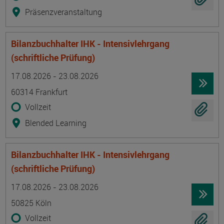
Präsenzveranstaltung
Bilanzbuchhalter IHK - Intensivlehrgang
(schriftliche Prüfung)
Termin
Ort
Zeitmuster
Lehr- und Lernform
17.08.2026 - 23.08.2026
60314 Frankfurt
Vollzeit
Blended Learning
Bilanzbuchhalter IHK - Intensivlehrgang
(schriftliche Prüfung)
Termin
Ort
Zeitmuster
Lehr- und Lernform
17.08.2026 - 23.08.2026
50825 Köln
Vollzeit