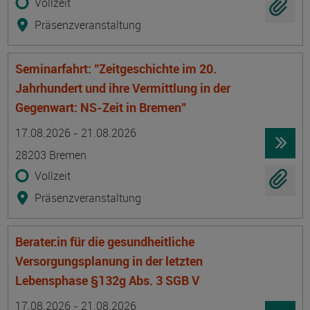
Vollzeit
Präsenzveranstaltung
Seminarfahrt: "Zeitgeschichte im 20.
Jahrhundert und ihre Vermittlung in der
Gegenwart: NS-Zeit in Bremen"
Termin
Ort
Zeitmuster
Lehr- und Lernform
17.08.2026 - 21.08.2026
28203 Bremen
Vollzeit
Präsenzveranstaltung
Berater:in für die gesundheitliche
Versorgungsplanung in der letzten
Lebensphase §132g Abs. 3 SGB V
Termin
Ort
Zeitmuster
Lehr- und Lernform
17.08.2026 - 21.08.2026