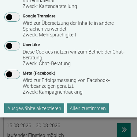
Kartenmaterial.
Zweck
:
Kartendarstellung
19395 Ganzlin OT Wangelin
Google Translate
Vollzeit
Wird zur Übersetzung der Inhalte in andere
Präsenzveranstaltung
Sprachen verwendet.
Zweck
:
Mehrsprachigkeit
UserLike
LID-Prüfung (Leben in Deutschland)
Diese Cookies nutzen wir zum Betrieb der Chat-
Termin
Ort
Zeitmuster
Lehr- und Lernform
Beratung.
14.08.2026
Zweck
:
Chat-Beratung
19055 Schwerin
Meta (Facebook)
berufsbegleitend, Teilzeit
Wird zur Erfolgsmessung von Facebook-
Werbeanzeigen genutzt.
Präsenzveranstaltung
Zweck
:
Kampagnentracking
Schwedisch für Anfänger:innen -
Ausgewählte akzeptieren
Allen zustimmen
wochenendintensiv - A1.1 mit Synne
Termin
Ort
Zeitmuster
Lehr- und Lernform
15.08.2026 - 30.08.2026
laufender Einstieg möglich