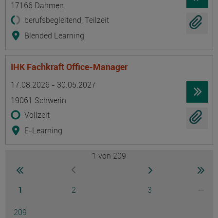
17166 Dahmen
berufsbegleitend, Teilzeit
Blended Learning
IHK Fachkraft Office-Manager
Termin
Ort
Zeitmuster
Lehr- und Lernform
17.08.2026 - 30.05.2027
19061 Schwerin
Vollzeit
E-Learning
1
von 209
Seite
zur ersten Seite wechseln
zur nächsten Seite
zur 
zur vorherigen Seite wechseln
Seite
Seite
Seite
...
1
2
3
Ausg
Seite
209