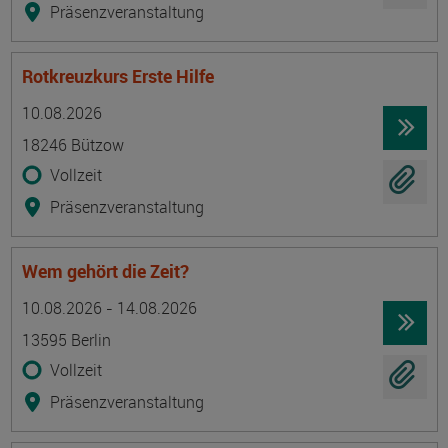
Präsenzveranstaltung
Rotkreuzkurs Erste Hilfe
Termin
Ort
Zeitmuster
Lehr- und Lernform
10.08.2026
18246 Bützow
Vollzeit
Präsenzveranstaltung
Wem gehört die Zeit?
Termin
Ort
Zeitmuster
Lehr- und Lernform
10.08.2026 - 14.08.2026
13595 Berlin
Vollzeit
Präsenzveranstaltung