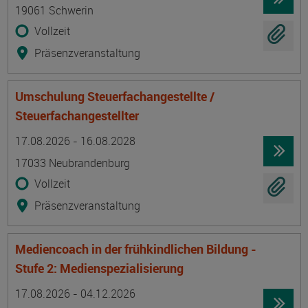
19061 Schwerin
Vollzeit
Präsenzveranstaltung
Umschulung Steuerfachangestellte /
Steuerfachangestellter
Termin
Ort
Zeitmuster
Lehr- und Lernform
17.08.2026 - 16.08.2028
17033 Neubrandenburg
Vollzeit
Präsenzveranstaltung
Mediencoach in der frühkindlichen Bildung -
Stufe 2: Medienspezialisierung
Termin
Ort
Zeitmuster
Lehr- und Lernform
17.08.2026 - 04.12.2026