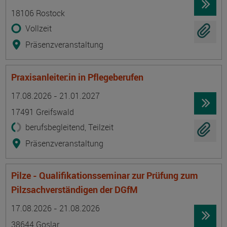
18106 Rostock
Vollzeit
Präsenzveranstaltung
Praxisanleiter:in in Pflegeberufen
Termin
Ort
Zeitmuster
Lehr- und Lernform
17.08.2026 - 21.01.2027
17491 Greifswald
berufsbegleitend, Teilzeit
Präsenzveranstaltung
Pilze - Qualifikationsseminar zur Prüfung zum
Pilzsachverständigen der DGfM
Termin
Ort
Zeitmuster
Lehr- und Lernform
17.08.2026 - 21.08.2026
38644 Goslar