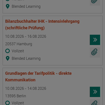
Blended Learning
Bilanzbuchhalter IHK - Intensivlehrgang
(schriftliche Prüfung)
Termin
Ort
Zeitmuster
Lehr- und Lernform
10.08.2026 - 16.08.2026
20537 Hamburg
Vollzeit
Blended Learning
Grundlagen der Tarifpolitik - direkte
Kommunikation
Termin
Ort
Zeitmuster
Lehr- und Lernform
10.08.2026 - 14.08.2026
13595 Berlin
Vollzeit