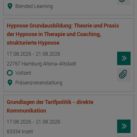
Blended Learning
Hypnose Grundausbildung: Theorie und Praxis
der Hypnose in Therapie und Coaching,
strukturierte Hypnose
Termin
Ort
Zeitmuster
Lehr- und Lernform
17.08.2026 - 21.08.2026
22767 Hamburg Altona-Altstadt
Vollzeit
Präsenzveranstaltung
Grundlagen der Tarifpolitik - direkte
Kommunikation
Termin
Ort
Zeitmuster
Lehr- und Lernform
17.08.2026 - 21.08.2026
83334 Inzell