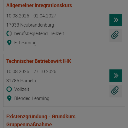
Allgemeiner Integrationskurs
Termin
Ort
Zeitmuster
Lehr- und Lernform
10.08.2026 - 02.04.2027
17033 Neubrandenburg
berufsbegleitend, Teilzeit
E-Learning
Technischer Betriebswirt IHK
Termin
Ort
Zeitmuster
Lehr- und Lernform
10.08.2026 - 27.10.2026
31785 Hameln
Vollzeit
Blended Learning
Existenzgründung - Grundkurs
Gruppenmaßnahme