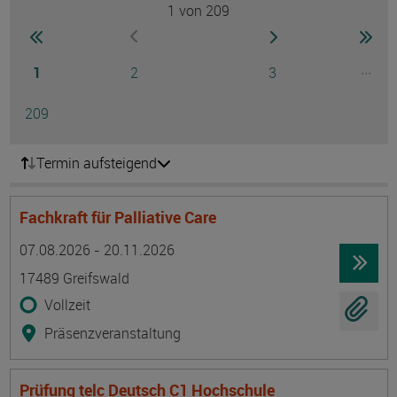
1
von 209
Seite
zur ersten Seite wechseln
zur nächsten Seite
zur 
zur vorherigen Seite wechseln
Seite
Seite
Seite
...
1
2
3
Ausg
Seite
209
Termin aufsteigend
Fachkraft für Palliative Care
Termin
Ort
Zeitmuster
Lehr- und Lernform
07.08.2026 - 20.11.2026
17489 Greifswald
Vollzeit
Präsenzveranstaltung
Prüfung telc Deutsch C1 Hochschule