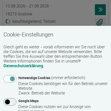
Termin
Ort
Zeitmuster
Lehr- und Lernform
10.08.2026 - 21.08.2026
18273 Güstrow
berufsbegleitend, Teilzeit
E-Learning
Cookie-Einstellungen
Existenzgründung - Grundkurs
Gleich geht es weiter - vorab informieren wir Sie noch über
Gruppenmaßnahme
die Cookies, die wir auf unserer Website verwenden. Bitte
treffen Sie Ihre Auswahl über den entsprechenden Button.
Termin
Ort
Zeitmuster
Lehr- und Lernform
10.08.2026 - 21.08.2026
Weitere Informationen finden Sie in unserer
Datenschutzerklärung
.
18273 Güstrow
berufsbegleitend, Teilzeit
(immer erforderlich)
Notwendige Cookies
Diese Cookies benötigen wir für den Betrieb unserer
Präsenzveranstaltung
Website.
Zweck
:
Betrieb der Website
Ökologische Innendämmungen mit Lehm
Google Maps
Termin
Ort
Zeitmuster
Lehr- und Lernform
Diese Cookies nutzen wir zur Anzeige von
13.08.2026 - 15.08.2026