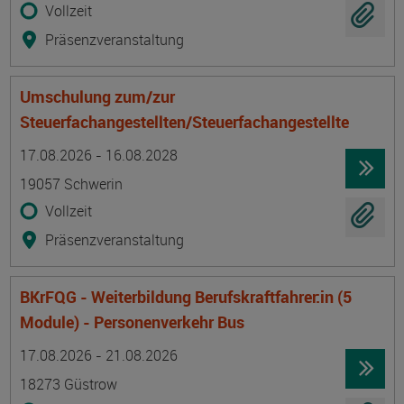
Vollzeit
Präsenzveranstaltung
Umschulung zum/zur
Steuerfachangestellten/Steuerfachangestellte
Termin
Ort
Zeitmuster
Lehr- und Lernform
17.08.2026 - 16.08.2028
19057 Schwerin
Vollzeit
Präsenzveranstaltung
BKrFQG - Weiterbildung Berufskraftfahrer:in (5
Module) - Personenverkehr Bus
Termin
Ort
Zeitmuster
Lehr- und Lernform
17.08.2026 - 21.08.2026
18273 Güstrow