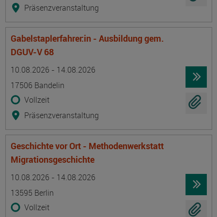
Präsenzveranstaltung
Gabelstaplerfahrer:in - Ausbildung gem.
DGUV-V 68
Termin
Ort
Zeitmuster
Lehr- und Lernform
10.08.2026 - 14.08.2026
17506 Bandelin
Vollzeit
Präsenzveranstaltung
Geschichte vor Ort - Methodenwerkstatt
Migrationsgeschichte
Termin
Ort
Zeitmuster
Lehr- und Lernform
10.08.2026 - 14.08.2026
13595 Berlin
Vollzeit