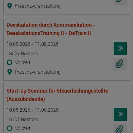
Präsenzveranstaltung
Deeskalation durch Kommunikation -
DeeskalationsTraining II - DeTrain II
Termin
Ort
Zeitmuster
Lehr- und Lernform
10.08.2026 - 11.08.2026
18057 Rostock
Vollzeit
Präsenzveranstaltung
Start-up Seminar für Steuerfachangestellte
(Auszubildende)
Termin
Ort
Zeitmuster
Lehr- und Lernform
10.08.2026 - 11.08.2026
18107 Rostock
Vollzeit