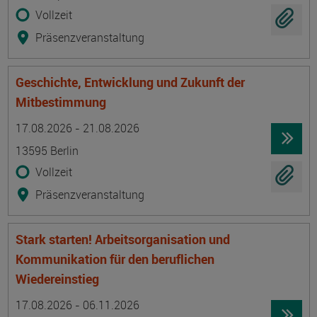
Vollzeit
Präsenzveranstaltung
Geschichte, Entwicklung und Zukunft der
Mitbestimmung
Termin
Ort
Zeitmuster
Lehr- und Lernform
17.08.2026 - 21.08.2026
13595 Berlin
Vollzeit
Präsenzveranstaltung
Stark starten! Arbeitsorganisation und
Kommunikation für den beruflichen
Wiedereinstieg
Termin
Ort
Zeitmuster
Lehr- und Lernform
17.08.2026 - 06.11.2026