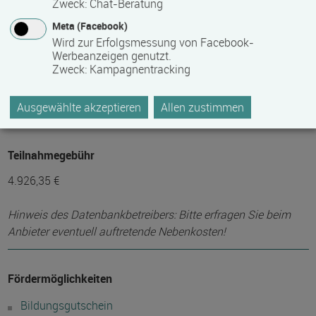
Zweck
:
Chat-Beratung
Mindest­teilnehmer­anzahl
Meta (Facebook)
12
Wird zur Erfolgsmessung von Facebook-
Werbeanzeigen genutzt.
Zweck
:
Kampagnentracking
Maximale Teilnehmerzahl
Ausgewählte akzeptieren
Allen zustimmen
20
Teilnahmegebühr
4.926,35 €
Hinweis des Datenbankbetreibers: Bitte erfragen Sie beim
Anbieter eventuell auftretende Nebenkosten!
Fördermöglichkeiten
Bildungsgutschein