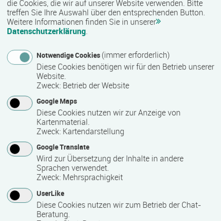
die Cookies, die wir auf unserer Website verwenden. Bitte
treffen Sie Ihre Auswahl über den entsprechenden Button.
Weitere Informationen finden Sie in unserer
Nähere Bezeichnung des Abschlusses
Datenschutzerklärung
.
Zertifikat "Betreuungskraft nach §§ 43 b/53 b"
(immer erforderlich)
Notwendige Cookies
Diese Cookies benötigen wir für den Betrieb unserer
Voraussichtliche Dauer
Website.
Zweck
:
Betrieb der Website
6 Monat(e)
Google Maps
Diese Cookies nutzen wir zur Anzeige von
Kartenmaterial.
Termin
Zweck
:
Kartendarstellung
Termine auf Anfrage
Google Translate
Wird zur Übersetzung der Inhalte in andere
Sprachen verwendet.
Bemerkungen zum Termin
Zweck
:
Mehrsprachigkeit
UserLike
monatliche Starttermine
Diese Cookies nutzen wir zum Betrieb der Chat-
Beratung.