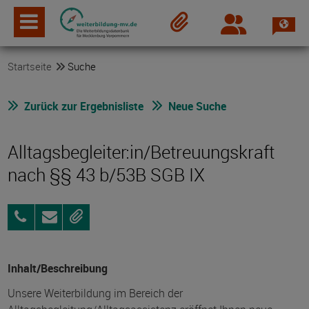
Spra
Login
Merkzettel
Startseite
Suche
Zurück zur Ergebnisliste
Neue Suche
Alltagsbegleiter:in/Betreuungskraft
nach §§ 43 b/53B SGB IX
015146332290
Anfragen
Merken
Inhalt/Beschreibung
Unsere Weiterbildung im Bereich der