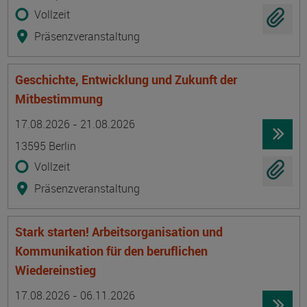
Vollzeit
Präsenzveranstaltung
Geschichte, Entwicklung und Zukunft der
Mitbestimmung
Termin
Ort
Zeitmuster
Lehr- und Lernform
17.08.2026 - 21.08.2026
13595 Berlin
Vollzeit
Präsenzveranstaltung
Stark starten! Arbeitsorganisation und
Kommunikation für den beruflichen
Wiedereinstieg
Termin
Ort
Zeitmuster
Lehr- und Lernform
17.08.2026 - 06.11.2026