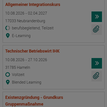
Allgemeiner Integrationskurs
Termin
Ort
Zeitmuster
Lehr- und Lernform
10.08.2026 - 02.04.2027
17033 Neubrandenburg
berufsbegleitend, Teilzeit
E-Learning
Technischer Betriebswirt IHK
Termin
Ort
Zeitmuster
Lehr- und Lernform
10.08.2026 - 27.10.2026
31785 Hameln
Vollzeit
Blended Learning
Existenzgründung - Grundkurs
Gruppenmaßnahme