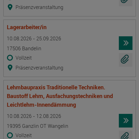
Präsenzveranstaltung
Lagerarbeiter/in
Termin
Ort
Zeitmuster
Lehr- und Lernform
10.08.2026 - 25.09.2026
17506 Bandelin
Vollzeit
Präsenzveranstaltung
Lehmbaupraxis Traditionelle Techniken.
Baustoff Lehm, Ausfachungstechniken und
Leichtlehm-Innendämmung
Termin
Ort
Zeitmuster
Lehr- und Lernform
10.08.2026 - 12.08.2026
19395 Ganzlin OT Wangelin
Vollzeit