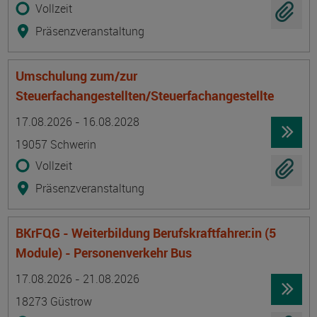
Vollzeit
Präsenzveranstaltung
Umschulung zum/zur
Steuerfachangestellten/Steuerfachangestellte
Termin
Ort
Zeitmuster
Lehr- und Lernform
17.08.2026 - 16.08.2028
19057 Schwerin
Vollzeit
Präsenzveranstaltung
BKrFQG - Weiterbildung Berufskraftfahrer:in (5
Module) - Personenverkehr Bus
Termin
Ort
Zeitmuster
Lehr- und Lernform
17.08.2026 - 21.08.2026
18273 Güstrow