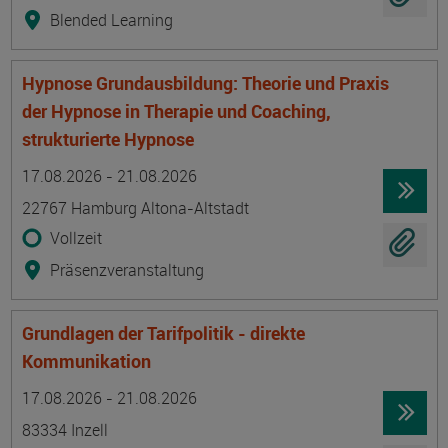
Blended Learning
Hypnose Grundausbildung: Theorie und Praxis
der Hypnose in Therapie und Coaching,
strukturierte Hypnose
Termin
Ort
Zeitmuster
Lehr- und Lernform
17.08.2026 - 21.08.2026
22767 Hamburg Altona-Altstadt
Vollzeit
Präsenzveranstaltung
Grundlagen der Tarifpolitik - direkte
Kommunikation
Termin
Ort
Zeitmuster
Lehr- und Lernform
17.08.2026 - 21.08.2026
83334 Inzell