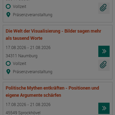
Vollzeit
Präsenzveranstaltung
Die Welt der Visualisierung - Bilder sagen mehr
als tausend Worte
Termin
Ort
Zeitmuster
Lehr- und Lernform
17.08.2026 - 21.08.2026
34311 Naumburg
Vollzeit
Präsenzveranstaltung
Politische Mythen entkräften - Positionen und
eigene Argumente schärfen
Termin
Ort
Zeitmuster
Lehr- und Lernform
17.08.2026 - 21.08.2026
45549 Sprockhövel