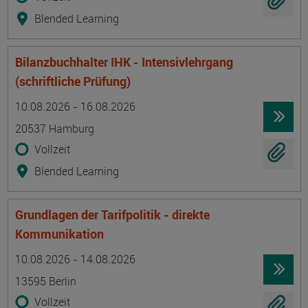
Blended Learning
Bilanzbuchhalter IHK - Intensivlehrgang
(schriftliche Prüfung)
Termin
Ort
Zeitmuster
Lehr- und Lernform
10.08.2026 - 16.08.2026
20537 Hamburg
Vollzeit
Blended Learning
Grundlagen der Tarifpolitik - direkte
Kommunikation
Termin
Ort
Zeitmuster
Lehr- und Lernform
10.08.2026 - 14.08.2026
13595 Berlin
Vollzeit