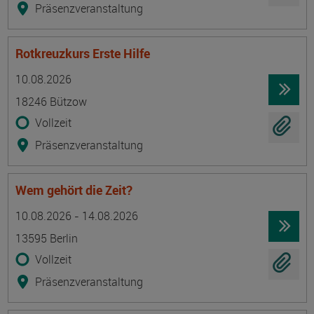
Präsenzveranstaltung
Rotkreuzkurs Erste Hilfe
Termin
Ort
Zeitmuster
Lehr- und Lernform
10.08.2026
18246 Bützow
Vollzeit
Präsenzveranstaltung
Wem gehört die Zeit?
Termin
Ort
Zeitmuster
Lehr- und Lernform
10.08.2026 - 14.08.2026
13595 Berlin
Vollzeit
Präsenzveranstaltung