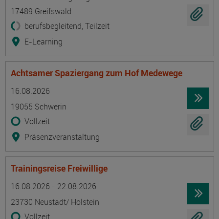
17489 Greifswald
berufsbegleitend, Teilzeit
E-Learning
Achtsamer Spaziergang zum Hof Medewege
Termin
Ort
Zeitmuster
Lehr- und Lernform
16.08.2026
19055 Schwerin
Vollzeit
Präsenzveranstaltung
Trainingsreise Freiwillige
Termin
Ort
Zeitmuster
Lehr- und Lernform
16.08.2026 - 22.08.2026
23730 Neustadt/ Holstein
Vollzeit