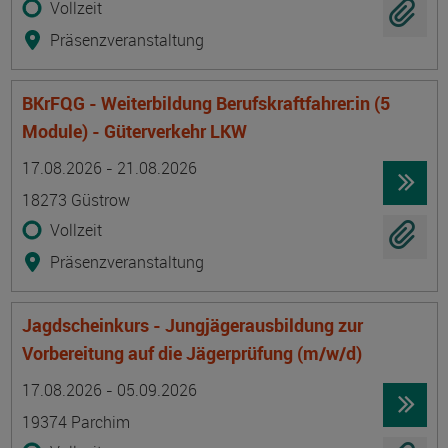
Vollzeit
Präsenzveranstaltung
BKrFQG - Weiterbildung Berufskraftfahrer:in (5
Module) - Güterverkehr LKW
Termin
Ort
Zeitmuster
Lehr- und Lernform
17.08.2026 - 21.08.2026
18273 Güstrow
Vollzeit
Präsenzveranstaltung
Jagdscheinkurs - Jungjägerausbildung zur
Vorbereitung auf die Jägerprüfung (m/w/d)
Termin
Ort
Zeitmuster
Lehr- und Lernform
17.08.2026 - 05.09.2026
19374 Parchim