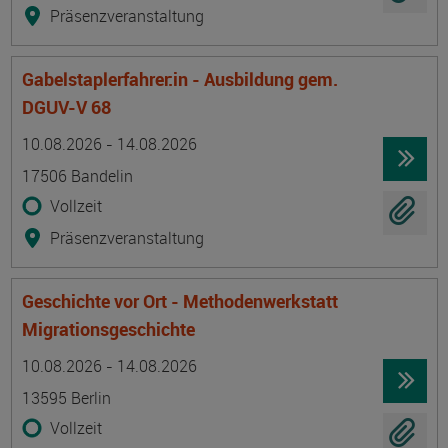
Präsenzveranstaltung
Gabelstaplerfahrer:in - Ausbildung gem.
DGUV-V 68
Termin
Ort
Zeitmuster
Lehr- und Lernform
10.08.2026 - 14.08.2026
17506 Bandelin
Vollzeit
Präsenzveranstaltung
Geschichte vor Ort - Methodenwerkstatt
Migrationsgeschichte
Termin
Ort
Zeitmuster
Lehr- und Lernform
10.08.2026 - 14.08.2026
13595 Berlin
Vollzeit