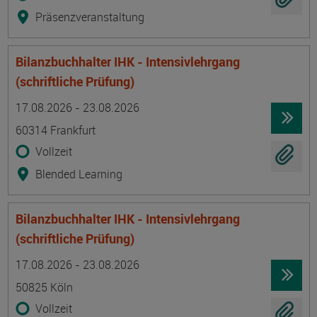
Präsenzveranstaltung
Bilanzbuchhalter IHK - Intensivlehrgang
(schriftliche Prüfung)
Termin
Ort
Zeitmuster
Lehr- und Lernform
17.08.2026 - 23.08.2026
60314 Frankfurt
Vollzeit
Blended Learning
Bilanzbuchhalter IHK - Intensivlehrgang
(schriftliche Prüfung)
Termin
Ort
Zeitmuster
Lehr- und Lernform
17.08.2026 - 23.08.2026
50825 Köln
Vollzeit