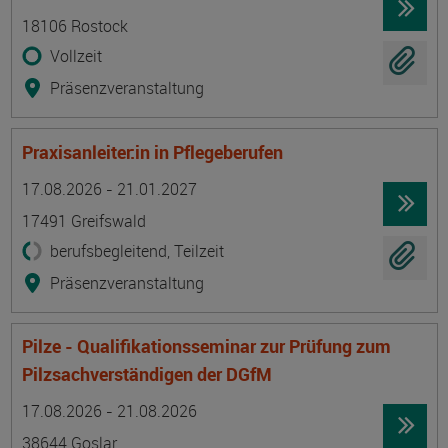
18106 Rostock
Vollzeit
Präsenzveranstaltung
Praxisanleiter:in in Pflegeberufen
Termin
Ort
Zeitmuster
Lehr- und Lernform
17.08.2026 - 21.01.2027
17491 Greifswald
berufsbegleitend, Teilzeit
Präsenzveranstaltung
Pilze - Qualifikationsseminar zur Prüfung zum
Pilzsachverständigen der DGfM
Termin
Ort
Zeitmuster
Lehr- und Lernform
17.08.2026 - 21.08.2026
38644 Goslar