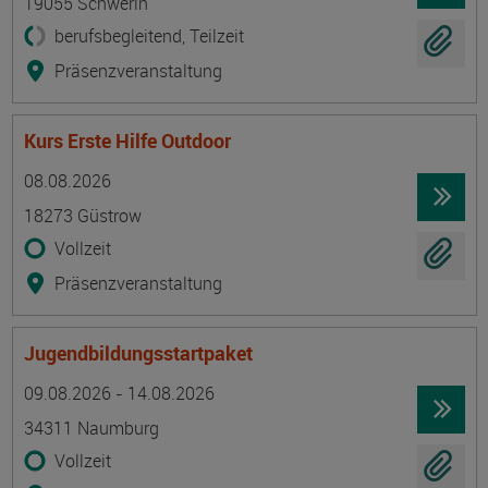
19055 Schwerin
berufsbegleitend, Teilzeit
Präsenzveranstaltung
Kurs Erste Hilfe Outdoor
Termin
Ort
Zeitmuster
Lehr- und Lernform
08.08.2026
18273 Güstrow
Vollzeit
Präsenzveranstaltung
Jugendbildungsstartpaket
Termin
Ort
Zeitmuster
Lehr- und Lernform
09.08.2026 - 14.08.2026
34311 Naumburg
Vollzeit