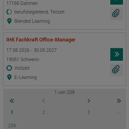
17166 Dahmen
berufsbegleitend, Teilzeit
Blended Learning
IHK Fachkraft Office-Manager
Termin
Ort
Zeitmuster
Lehr- und Lernform
17.08.2026 - 30.05.2027
19061 Schwerin
Vollzeit
E-Learning
1
von 209
Seite
zur ersten Seite wechseln
zur nächsten Seite
zur 
zur vorherigen Seite wechseln
Seite
Seite
Seite
...
1
2
3
Ausg
Seite
209