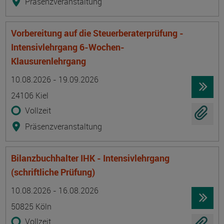
Präsenzveranstaltung
Vorbereitung auf die Steuerberaterprüfung -
Intensivlehrgang 6-Wochen-
Klausurenlehrgang
Termin
Ort
Zeitmuster
Lehr- und Lernform
10.08.2026 - 19.09.2026
24106 Kiel
Vollzeit
Präsenzveranstaltung
Bilanzbuchhalter IHK - Intensivlehrgang
(schriftliche Prüfung)
Termin
Ort
Zeitmuster
Lehr- und Lernform
10.08.2026 - 16.08.2026
50825 Köln
Vollzeit