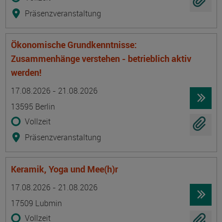
Präsenzveranstaltung
Ökonomische Grundkenntnisse:
Zusammenhänge verstehen - betrieblich aktiv
werden!
Termin
Ort
Zeitmuster
Lehr- und Lernform
17.08.2026 - 21.08.2026
13595 Berlin
Vollzeit
Präsenzveranstaltung
Keramik, Yoga und Mee(h)r
Termin
Ort
Zeitmuster
Lehr- und Lernform
17.08.2026 - 21.08.2026
17509 Lubmin
Vollzeit