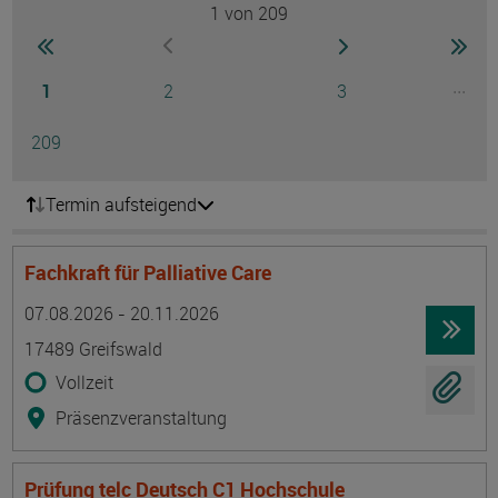
1
von 209
Seite
zur ersten Seite wechseln
zur nächsten Seite
zur 
zur vorherigen Seite wechseln
Seite
Seite
Seite
...
1
2
3
Ausg
Seite
209
Termin aufsteigend
Fachkraft für Palliative Care
Termin
Ort
Zeitmuster
Lehr- und Lernform
07.08.2026 - 20.11.2026
17489 Greifswald
Vollzeit
Präsenzveranstaltung
Prüfung telc Deutsch C1 Hochschule