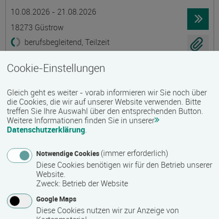
Termin
Ort
Zeitmuster
Lehr- und Lernform
10.08.2026 - 21.08.2026
18273 Güstrow
berufsbegleitend, Teilzeit
E-Learning
Cookie-Einstellungen
Existenzgründung - Grundkurs
Gleich geht es weiter - vorab informieren wir Sie noch über
Gruppenmaßnahme
die Cookies, die wir auf unserer Website verwenden. Bitte
treffen Sie Ihre Auswahl über den entsprechenden Button.
Termin
Ort
Zeitmuster
Lehr- und Lernform
10.08.2026 - 21.08.2026
Weitere Informationen finden Sie in unserer
Datenschutzerklärung
.
18273 Güstrow
berufsbegleitend, Teilzeit
(immer erforderlich)
Notwendige Cookies
Diese Cookies benötigen wir für den Betrieb unserer
Präsenzveranstaltung
Website.
Zweck
:
Betrieb der Website
Ökologische Innendämmungen mit Lehm
Google Maps
Termin
Ort
Zeitmuster
Lehr- und Lernform
Diese Cookies nutzen wir zur Anzeige von
13.08.2026 - 15.08.2026