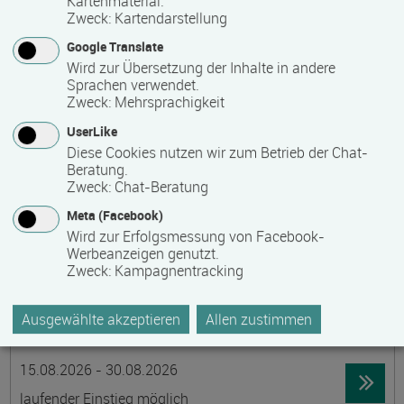
Kartenmaterial.
Zweck
:
Kartendarstellung
19395 Ganzlin OT Wangelin
Google Translate
Vollzeit
Wird zur Übersetzung der Inhalte in andere
Präsenzveranstaltung
Sprachen verwendet.
Zweck
:
Mehrsprachigkeit
UserLike
LID-Prüfung (Leben in Deutschland)
Diese Cookies nutzen wir zum Betrieb der Chat-
Termin
Ort
Zeitmuster
Lehr- und Lernform
Beratung.
14.08.2026
Zweck
:
Chat-Beratung
19055 Schwerin
Meta (Facebook)
berufsbegleitend, Teilzeit
Wird zur Erfolgsmessung von Facebook-
Werbeanzeigen genutzt.
Präsenzveranstaltung
Zweck
:
Kampagnentracking
Schwedisch für Anfänger:innen -
Ausgewählte akzeptieren
Allen zustimmen
wochenendintensiv - A1.1 mit Synne
Termin
Ort
Zeitmuster
Lehr- und Lernform
15.08.2026 - 30.08.2026
laufender Einstieg möglich