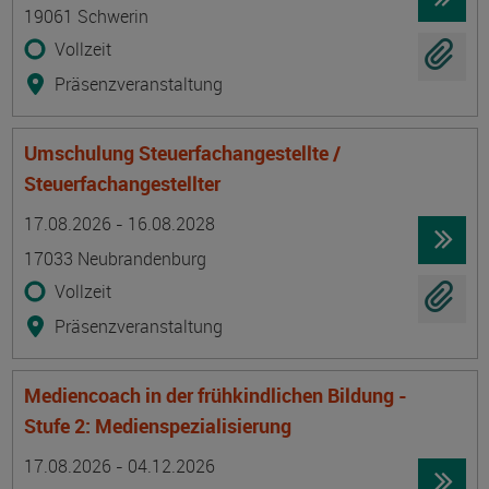
19061 Schwerin
Vollzeit
Präsenzveranstaltung
Umschulung Steuerfachangestellte /
Steuerfachangestellter
Termin
Ort
Zeitmuster
Lehr- und Lernform
17.08.2026 - 16.08.2028
17033 Neubrandenburg
Vollzeit
Präsenzveranstaltung
Mediencoach in der frühkindlichen Bildung -
Stufe 2: Medienspezialisierung
Termin
Ort
Zeitmuster
Lehr- und Lernform
17.08.2026 - 04.12.2026