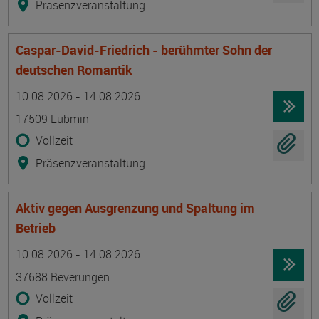
Präsenzveranstaltung
Caspar-David-Friedrich - berühmter Sohn der
deutschen Romantik
Termin
Ort
Zeitmuster
Lehr- und Lernform
10.08.2026 - 14.08.2026
17509 Lubmin
Vollzeit
Präsenzveranstaltung
Aktiv gegen Ausgrenzung und Spaltung im
Betrieb
Termin
Ort
Zeitmuster
Lehr- und Lernform
10.08.2026 - 14.08.2026
37688 Beverungen
Vollzeit