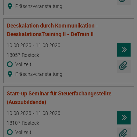
Präsenzveranstaltung
Deeskalation durch Kommunikation -
DeeskalationsTraining II - DeTrain II
Termin
Ort
Zeitmuster
Lehr- und Lernform
10.08.2026 - 11.08.2026
18057 Rostock
Vollzeit
Präsenzveranstaltung
Start-up Seminar für Steuerfachangestellte
(Auszubildende)
Termin
Ort
Zeitmuster
Lehr- und Lernform
10.08.2026 - 11.08.2026
18107 Rostock
Vollzeit