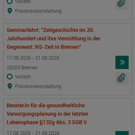
Vollzeit
Präsenzveranstaltung
Seminarfahrt: "Zeitgeschichte im 20.
Jahrhundert und ihre Vermittlung in der
Gegenwart: NS-Zeit in Bremen"
Termin
Ort
Zeitmuster
Lehr- und Lernform
17.08.2026 - 21.08.2026
28203 Bremen
Vollzeit
Präsenzveranstaltung
Berater:in für die gesundheitliche
Versorgungsplanung in der letzten
Lebensphase §132g Abs. 3 SGB V
Termin
Ort
Zeitmuster
Lehr- und Lernform
17.08.2026 - 21.08.2026