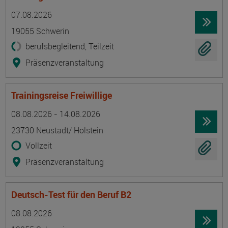
Termin
Ort
Zeitmuster
Lehr- und Lernform
07.08.2026
19055 Schwerin
berufsbegleitend, Teilzeit
Präsenzveranstaltung
Trainingsreise Freiwillige
Termin
Ort
Zeitmuster
Lehr- und Lernform
08.08.2026 - 14.08.2026
23730 Neustadt/ Holstein
Vollzeit
Präsenzveranstaltung
Deutsch-Test für den Beruf B2
Termin
Ort
Zeitmuster
Lehr- und Lernform
08.08.2026