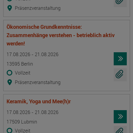
Präsenzveranstaltung
Ökonomische Grundkenntnisse:
Zusammenhänge verstehen - betrieblich aktiv
werden!
Termin
Ort
Zeitmuster
Lehr- und Lernform
17.08.2026 - 21.08.2026
13595 Berlin
Vollzeit
Präsenzveranstaltung
Keramik, Yoga und Mee(h)r
Termin
Ort
Zeitmuster
Lehr- und Lernform
17.08.2026 - 21.08.2026
17509 Lubmin
Vollzeit