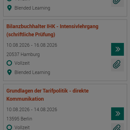
Blended Learning
Bilanzbuchhalter IHK - Intensivlehrgang
(schriftliche Prüfung)
Termin
Ort
Zeitmuster
Lehr- und Lernform
10.08.2026 - 16.08.2026
20537 Hamburg
Vollzeit
Blended Learning
Grundlagen der Tarifpolitik - direkte
Kommunikation
Termin
Ort
Zeitmuster
Lehr- und Lernform
10.08.2026 - 14.08.2026
13595 Berlin
Vollzeit