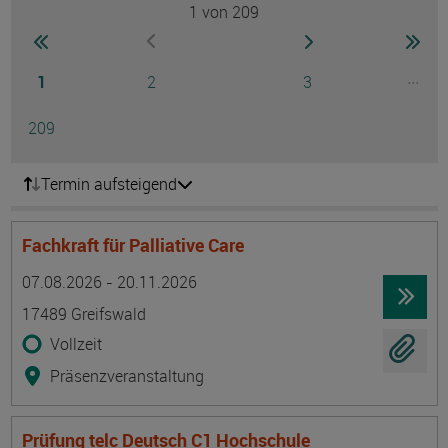
1
von 209
Seite
zur ersten Seite wechseln
zur nächsten Seite
zur 
zur vorherigen Seite wechseln
Seite
Seite
Seite
...
1
2
3
Ausg
Seite
209
Termin aufsteigend
Fachkraft für Palliative Care
Termin
Ort
Zeitmuster
Lehr- und Lernform
07.08.2026 - 20.11.2026
17489 Greifswald
Vollzeit
Präsenzveranstaltung
Prüfung telc Deutsch C1 Hochschule