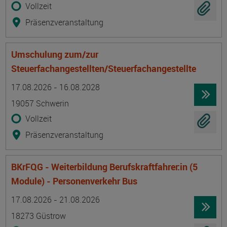
Vollzeit
Präsenzveranstaltung
Umschulung zum/zur
Steuerfachangestellten/Steuerfachangestellte
Termin
Ort
Zeitmuster
Lehr- und Lernform
17.08.2026 - 16.08.2028
19057 Schwerin
Vollzeit
Präsenzveranstaltung
BKrFQG - Weiterbildung Berufskraftfahrer:in (5
Module) - Personenverkehr Bus
Termin
Ort
Zeitmuster
Lehr- und Lernform
17.08.2026 - 21.08.2026
18273 Güstrow