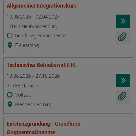
Allgemeiner Integrationskurs
Termin
Ort
Zeitmuster
Lehr- und Lernform
10.08.2026 - 02.04.2027
17033 Neubrandenburg
berufsbegleitend, Teilzeit
E-Learning
Technischer Betriebswirt IHK
Termin
Ort
Zeitmuster
Lehr- und Lernform
10.08.2026 - 27.10.2026
31785 Hameln
Vollzeit
Blended Learning
Existenzgründung - Grundkurs
Gruppenmaßnahme