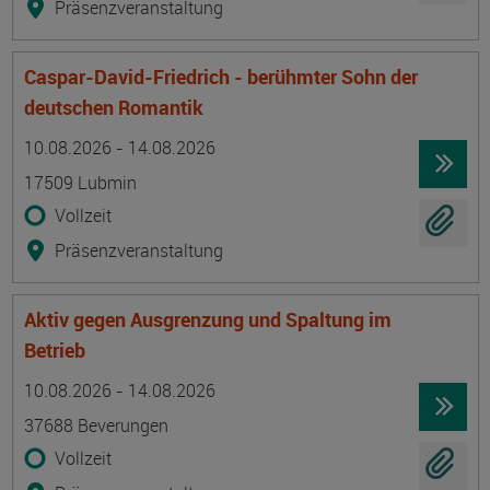
Präsenzveranstaltung
Caspar-David-Friedrich - berühmter Sohn der
deutschen Romantik
Termin
Ort
Zeitmuster
Lehr- und Lernform
10.08.2026 - 14.08.2026
17509 Lubmin
Vollzeit
Präsenzveranstaltung
Aktiv gegen Ausgrenzung und Spaltung im
Betrieb
Termin
Ort
Zeitmuster
Lehr- und Lernform
10.08.2026 - 14.08.2026
37688 Beverungen
Vollzeit