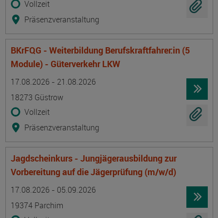
Vollzeit
Präsenzveranstaltung
BKrFQG - Weiterbildung Berufskraftfahrer:in (5
Module) - Güterverkehr LKW
Termin
Ort
Zeitmuster
Lehr- und Lernform
17.08.2026 - 21.08.2026
18273 Güstrow
Vollzeit
Präsenzveranstaltung
Jagdscheinkurs - Jungjägerausbildung zur
Vorbereitung auf die Jägerprüfung (m/w/d)
Termin
Ort
Zeitmuster
Lehr- und Lernform
17.08.2026 - 05.09.2026
19374 Parchim