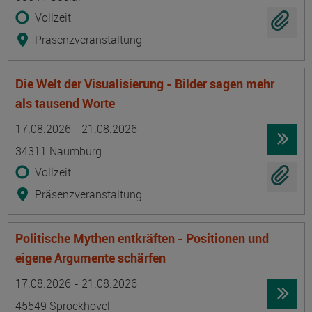
Vollzeit
Präsenzveranstaltung
Die Welt der Visualisierung - Bilder sagen mehr
als tausend Worte
Termin
Ort
Zeitmuster
Lehr- und Lernform
17.08.2026 - 21.08.2026
34311 Naumburg
Vollzeit
Präsenzveranstaltung
Politische Mythen entkräften - Positionen und
eigene Argumente schärfen
Termin
Ort
Zeitmuster
Lehr- und Lernform
17.08.2026 - 21.08.2026
45549 Sprockhövel