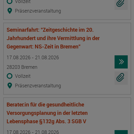
Vollzeit
Präsenzveranstaltung
Seminarfahrt: "Zeitgeschichte im 20.
Jahrhundert und ihre Vermittlung in der
Gegenwart: NS-Zeit in Bremen"
Termin
Ort
Zeitmuster
Lehr- und Lernform
17.08.2026 - 21.08.2026
28203 Bremen
Vollzeit
Präsenzveranstaltung
Berater:in für die gesundheitliche
Versorgungsplanung in der letzten
Lebensphase §132g Abs. 3 SGB V
Termin
Ort
Zeitmuster
Lehr- und Lernform
17.08.2026 - 21.08.2026