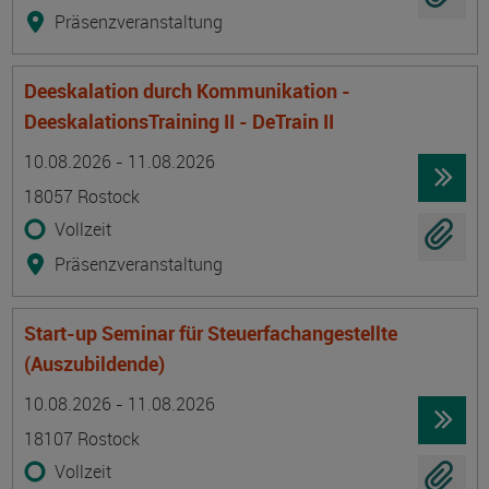
Präsenzveranstaltung
Deeskalation durch Kommunikation -
DeeskalationsTraining II - DeTrain II
Termin
Ort
Zeitmuster
Lehr- und Lernform
10.08.2026 - 11.08.2026
18057 Rostock
Vollzeit
Präsenzveranstaltung
Start-up Seminar für Steuerfachangestellte
(Auszubildende)
Termin
Ort
Zeitmuster
Lehr- und Lernform
10.08.2026 - 11.08.2026
18107 Rostock
Vollzeit