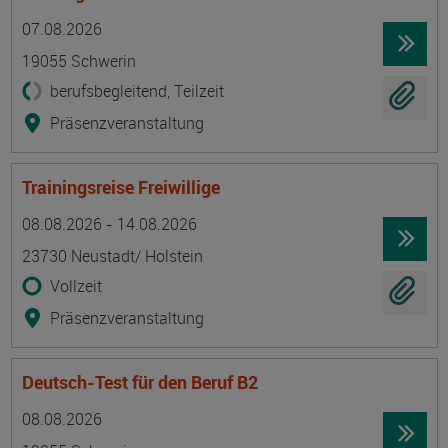
Termin
Ort
Zeitmuster
Lehr- und Lernform
07.08.2026
19055 Schwerin
berufsbegleitend, Teilzeit
Präsenzveranstaltung
Trainingsreise Freiwillige
Termin
Ort
Zeitmuster
Lehr- und Lernform
08.08.2026 - 14.08.2026
23730 Neustadt/ Holstein
Vollzeit
Präsenzveranstaltung
Deutsch-Test für den Beruf B2
Termin
Ort
Zeitmuster
Lehr- und Lernform
08.08.2026