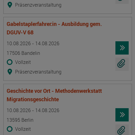
Präsenzveranstaltung
Gabelstaplerfahrer:in - Ausbildung gem.
DGUV-V 68
Termin
Ort
Zeitmuster
Lehr- und Lernform
10.08.2026 - 14.08.2026
17506 Bandelin
Vollzeit
Präsenzveranstaltung
Geschichte vor Ort - Methodenwerkstatt
Migrationsgeschichte
Termin
Ort
Zeitmuster
Lehr- und Lernform
10.08.2026 - 14.08.2026
13595 Berlin
Vollzeit