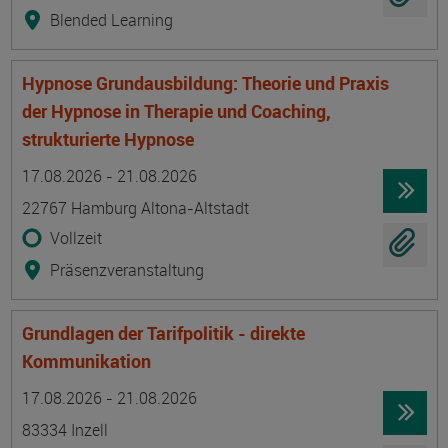
Blended Learning
Hypnose Grundausbildung: Theorie und Praxis
der Hypnose in Therapie und Coaching,
strukturierte Hypnose
Termin
Ort
Zeitmuster
Lehr- und Lernform
17.08.2026 - 21.08.2026
22767 Hamburg Altona-Altstadt
Vollzeit
Präsenzveranstaltung
Grundlagen der Tarifpolitik - direkte
Kommunikation
Termin
Ort
Zeitmuster
Lehr- und Lernform
17.08.2026 - 21.08.2026
83334 Inzell