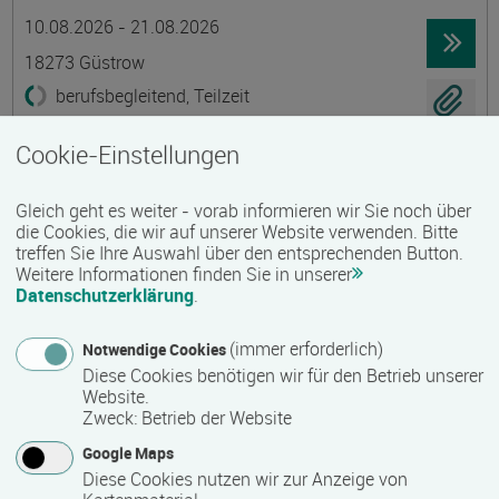
Termin
Ort
Zeitmuster
Lehr- und Lernform
10.08.2026 - 21.08.2026
18273 Güstrow
berufsbegleitend, Teilzeit
E-Learning
Cookie-Einstellungen
Existenzgründung - Grundkurs
Gleich geht es weiter - vorab informieren wir Sie noch über
Gruppenmaßnahme
die Cookies, die wir auf unserer Website verwenden. Bitte
treffen Sie Ihre Auswahl über den entsprechenden Button.
Termin
Ort
Zeitmuster
Lehr- und Lernform
10.08.2026 - 21.08.2026
Weitere Informationen finden Sie in unserer
Datenschutzerklärung
.
18273 Güstrow
berufsbegleitend, Teilzeit
(immer erforderlich)
Notwendige Cookies
Diese Cookies benötigen wir für den Betrieb unserer
Präsenzveranstaltung
Website.
Zweck
:
Betrieb der Website
Ökologische Innendämmungen mit Lehm
Google Maps
Termin
Ort
Zeitmuster
Lehr- und Lernform
Diese Cookies nutzen wir zur Anzeige von
13.08.2026 - 15.08.2026