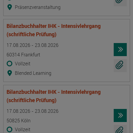
Präsenzveranstaltung
Bilanzbuchhalter IHK - Intensivlehrgang
(schriftliche Prüfung)
Termin
Ort
Zeitmuster
Lehr- und Lernform
17.08.2026 - 23.08.2026
60314 Frankfurt
Vollzeit
Blended Learning
Bilanzbuchhalter IHK - Intensivlehrgang
(schriftliche Prüfung)
Termin
Ort
Zeitmuster
Lehr- und Lernform
17.08.2026 - 23.08.2026
50825 Köln
Vollzeit