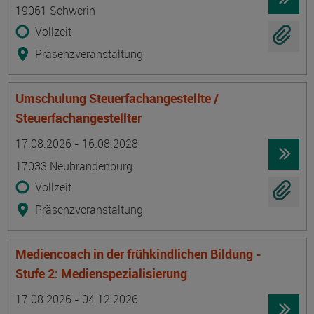
19061 Schwerin
Vollzeit
Präsenzveranstaltung
Umschulung Steuerfachangestellte /
Steuerfachangestellter
Termin
Ort
Zeitmuster
Lehr- und Lernform
17.08.2026 - 16.08.2028
17033 Neubrandenburg
Vollzeit
Präsenzveranstaltung
Mediencoach in der frühkindlichen Bildung -
Stufe 2: Medienspezialisierung
Termin
Ort
Zeitmuster
Lehr- und Lernform
17.08.2026 - 04.12.2026