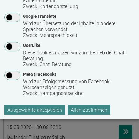
Kartenmaterial.
Zweck
:
Kartendarstellung
19395 Ganzlin OT Wangelin
Google Translate
Vollzeit
Wird zur Übersetzung der Inhalte in andere
Präsenzveranstaltung
Sprachen verwendet.
Zweck
:
Mehrsprachigkeit
UserLike
LID-Prüfung (Leben in Deutschland)
Diese Cookies nutzen wir zum Betrieb der Chat-
Termin
Ort
Zeitmuster
Lehr- und Lernform
Beratung.
14.08.2026
Zweck
:
Chat-Beratung
19055 Schwerin
Meta (Facebook)
berufsbegleitend, Teilzeit
Wird zur Erfolgsmessung von Facebook-
Werbeanzeigen genutzt.
Präsenzveranstaltung
Zweck
:
Kampagnentracking
Schwedisch für Anfänger:innen -
Ausgewählte akzeptieren
Allen zustimmen
wochenendintensiv - A1.1 mit Synne
Termin
Ort
Zeitmuster
Lehr- und Lernform
15.08.2026 - 30.08.2026
laufender Einstieg möglich