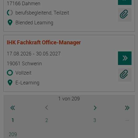
17166 Dahmen
berufsbegleitend, Teilzeit
Blended Learning
IHK Fachkraft Office-Manager
Termin
Ort
Zeitmuster
Lehr- und Lernform
17.08.2026 - 30.05.2027
19061 Schwerin
Vollzeit
E-Learning
1
von 209
Seite
zur ersten Seite wechseln
zur nächsten Seite
zur 
zur vorherigen Seite wechseln
Seite
Seite
Seite
...
1
2
3
Ausg
Seite
209