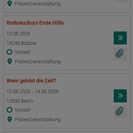
Präsenzveranstaltung
Rotkreuzkurs Erste Hilfe
Termin
Ort
Zeitmuster
Lehr- und Lernform
10.08.2026
18246 Bützow
Vollzeit
Präsenzveranstaltung
Wem gehört die Zeit?
Termin
Ort
Zeitmuster
Lehr- und Lernform
10.08.2026 - 14.08.2026
13595 Berlin
Vollzeit
Präsenzveranstaltung