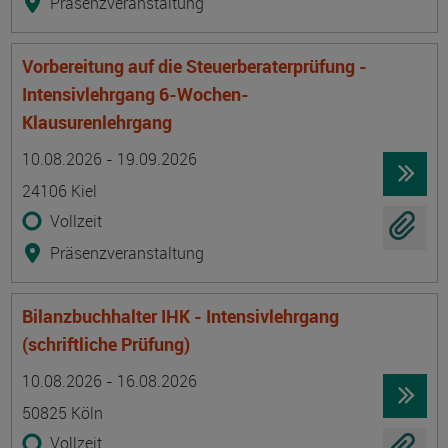
Präsenzveranstaltung
Vorbereitung auf die Steuerberaterprüfung -
Intensivlehrgang 6-Wochen-
Klausurenlehrgang
Termin
Ort
Zeitmuster
Lehr- und Lernform
10.08.2026 - 19.09.2026
24106 Kiel
Vollzeit
Präsenzveranstaltung
Bilanzbuchhalter IHK - Intensivlehrgang
(schriftliche Prüfung)
Termin
Ort
Zeitmuster
Lehr- und Lernform
10.08.2026 - 16.08.2026
50825 Köln
Vollzeit