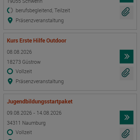
19055 Schwerin
berufsbegleitend, Teilzeit
Präsenzveranstaltung
Kurs Erste Hilfe Outdoor
Termin
Ort
Zeitmuster
Lehr- und Lernform
08.08.2026
18273 Güstrow
Vollzeit
Präsenzveranstaltung
Jugendbildungsstartpaket
Termin
Ort
Zeitmuster
Lehr- und Lernform
09.08.2026 - 14.08.2026
34311 Naumburg
Vollzeit