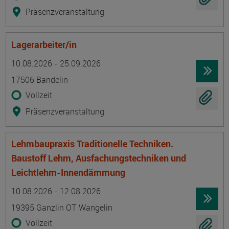
Präsenzveranstaltung
Lagerarbeiter/in
Termin
Ort
Zeitmuster
Lehr- und Lernform
10.08.2026 - 25.09.2026
17506 Bandelin
Vollzeit
Präsenzveranstaltung
Lehmbaupraxis Traditionelle Techniken.
Baustoff Lehm, Ausfachungstechniken und
Leichtlehm-Innendämmung
Termin
Ort
Zeitmuster
Lehr- und Lernform
10.08.2026 - 12.08.2026
19395 Ganzlin OT Wangelin
Vollzeit