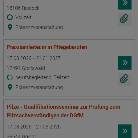
18106 Rostock
Vollzeit
Präsenzveranstaltung
Praxisanleiter:in in Pflegeberufen
Termin
Ort
Zeitmuster
Lehr- und Lernform
17.08.2026 - 21.01.2027
17491 Greifswald
berufsbegleitend, Teilzeit
Präsenzveranstaltung
Pilze - Qualifikationsseminar zur Prüfung zum
Pilzsachverständigen der DGfM
Termin
Ort
Zeitmuster
Lehr- und Lernform
17.08.2026 - 21.08.2026
38644 Goslar