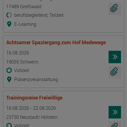
17489 Greifswald
berufsbegleitend, Teilzeit
E-Learning
Achtsamer Spaziergang zum Hof Medewege
Termin
Ort
Zeitmuster
Lehr- und Lernform
16.08.2026
19055 Schwerin
Vollzeit
Präsenzveranstaltung
Trainingsreise Freiwillige
Termin
Ort
Zeitmuster
Lehr- und Lernform
16.08.2026 - 22.08.2026
23730 Neustadt/ Holstein
Vollzeit