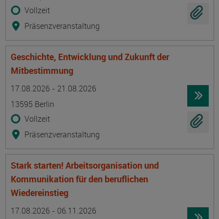
Vollzeit
Präsenzveranstaltung
Geschichte, Entwicklung und Zukunft der
Mitbestimmung
Termin
Ort
Zeitmuster
Lehr- und Lernform
17.08.2026 - 21.08.2026
13595 Berlin
Vollzeit
Präsenzveranstaltung
Stark starten! Arbeitsorganisation und
Kommunikation für den beruflichen
Wiedereinstieg
Termin
Ort
Zeitmuster
Lehr- und Lernform
17.08.2026 - 06.11.2026