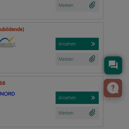
Merken
zubildende)
Ansehen
Merken
Konta
 68
Ansehen
Merken