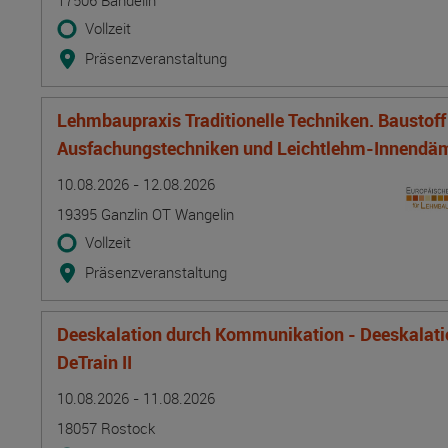
17506 Bandelin
Vollzeit
Präsenzveranstaltung
Lehmbaupraxis Traditionelle Techniken. Baustof
Ausfachungstechniken und Leichtlehm-Innend
Termin
Ort
Zeitmuster
Lehr- und Lernform
10.08.2026 - 12.08.2026
19395 Ganzlin OT Wangelin
Vollzeit
Präsenzveranstaltung
Deeskalation durch Kommunikation - Deeskalatio
DeTrain II
Termin
Ort
Zeitmuster
Lehr- und Lernform
10.08.2026 - 11.08.2026
18057 Rostock