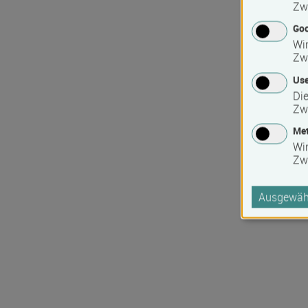
Zw
Goo
Wir
Zw
Use
Die
Zw
Met
Wi
Zw
Ausgewähl