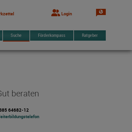
Sprache wechsel
kzettel
Login
Suche
Förderkompass
Ratgeber
Gut beraten
385 64682-12
eiterbildungstelefon