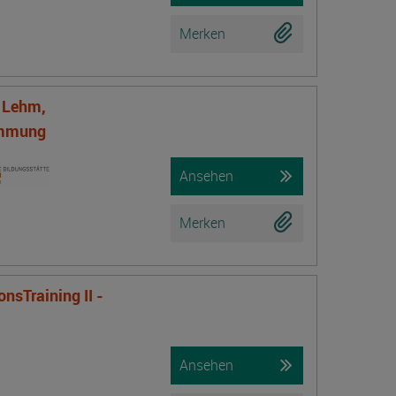
Merken
f Lehm,
ämmung
Ansehen
Merken
nsTraining II -
Ansehen