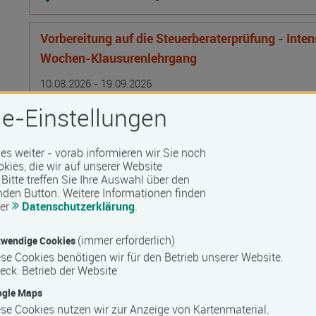
Vorbereitung auf die Steuerberaterprüfung - Inte
Wochen-Klausurenlehrgang
Termin
Ort
Zeitmuster
Lehr- und Lernform
10.08.2026 - 19.09.2026
24106 Kiel
e-Einstellungen
Vollzeit
Präsenzveranstaltung
 es weiter - vorab informieren wir Sie noch
okies, die wir auf unserer Website
Bitte treffen Sie Ihre Auswahl über den
Bilanzbuchhalter IHK - Intensivlehrgang (schriftl
nden Button.
Weitere Informationen finden
rer
Datenschutzerklärung
.
Termin
Ort
Zeitmuster
Lehr- und Lernform
10.08.2026 - 16.08.2026
50825 Köln
(immer erforderlich)
wendige Cookies
Vollzeit
se Cookies benötigen wir für den Betrieb unserer Website.
eck
:
Betrieb der Website
Blended Learning
ogle Maps
se Cookies nutzen wir zur Anzeige von Kartenmaterial.