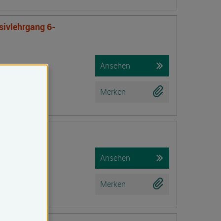
nsivlehrgang 6-
Ansehen
Merken
iche Prüfung)
Ansehen
Merken