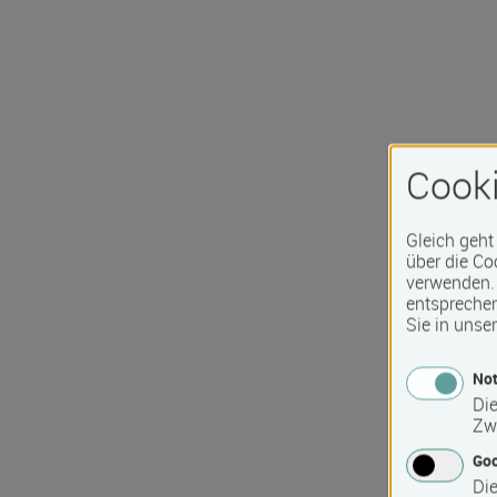
Cooki
Gleich geht
über die Co
verwenden. 
entspreche
Sie in unse
Not
Die
Zw
Go
Die