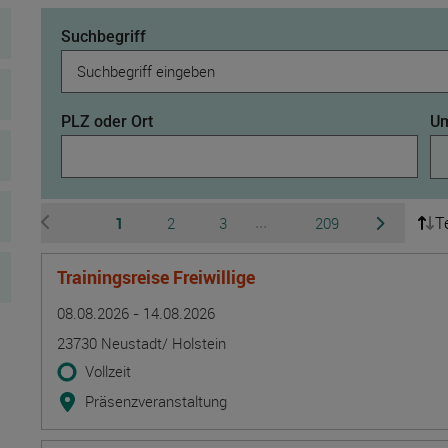
Suchbegriff
PLZ oder Ort
Um
T
Seite
Seite
Seite
Seite
1
2
3
209
...
zur vorherigen Seite wechseln
zur nächsten 
Ausgeblendete Seiten 4 b
Trainingsreise Freiwillige
Termin
Ort
Zeitmuster
Lehr- und Lernform
08.08.2026 - 14.08.2026
23730 Neustadt/ Holstein
Vollzeit
Präsenzveranstaltung