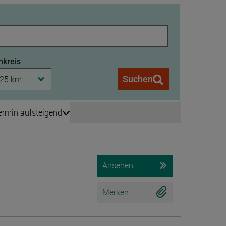
kreis
25 km
Suchen
ermin aufsteigend
Seite wechseln
is 208
Ansehen
Merken