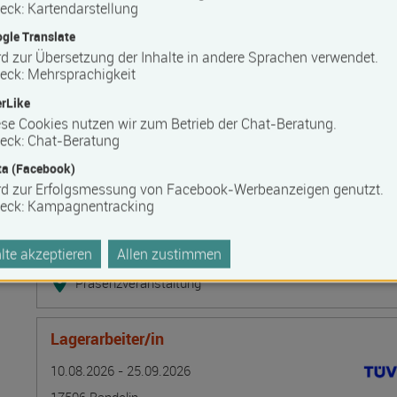
Bilanzbuchhalter IHK - Intensivlehrgang (schriftl
eck
:
Kartendarstellung
Termin
Ort
Zeitmuster
Lehr- und Lernform
gle Translate
10.08.2026 - 16.08.2026
d zur Übersetzung der Inhalte in andere Sprachen verwendet.
20537 Hamburg
eck
:
Mehrsprachigkeit
Vollzeit
rLike
Blended Learning
se Cookies nutzen wir zum Betrieb der Chat-Beratung.
eck
:
Chat-Beratung
a (Facebook)
Grundlagen der Tarifpolitik - direkte Kommunika
rd zur Erfolgsmessung von Facebook-Werbeanzeigen genutzt.
Termin
Ort
Zeitmuster
Lehr- und Lernform
10.08.2026 - 14.08.2026
eck
:
Kampagnentracking
13595 Berlin
te akzeptieren
Allen zustimmen
Vollzeit
Präsenzveranstaltung
Lagerarbeiter/in
Termin
Ort
Zeitmuster
Lehr- und Lernform
10.08.2026 - 25.09.2026