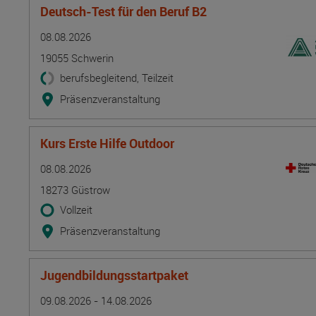
Deutsch-Test für den Beruf B2
Termin
Ort
Zeitmuster
Lehr- und Lernform
08.08.2026
19055 Schwerin
berufsbegleitend, Teilzeit
Präsenzveranstaltung
Kurs Erste Hilfe Outdoor
Termin
Ort
Zeitmuster
Lehr- und Lernform
08.08.2026
18273 Güstrow
Vollzeit
Präsenzveranstaltung
Jugendbildungsstartpaket
Termin
Ort
Zeitmuster
Lehr- und Lernform
09.08.2026 - 14.08.2026