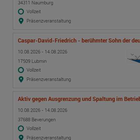
34311 Naumburg
Vollzeit
Präsenzveranstaltung
Caspar-David-Friedrich - berühmter Sohn der d
Termin
Ort
Zeitmuster
Lehr- und Lernform
10.08.2026 - 14.08.2026
17509 Lubmin
Vollzeit
Präsenzveranstaltung
Aktiv gegen Ausgrenzung und Spaltung im Betrie
Termin
Ort
Zeitmuster
Lehr- und Lernform
10.08.2026 - 14.08.2026
37688 Beverungen
Vollzeit
Präsenzveranstaltung