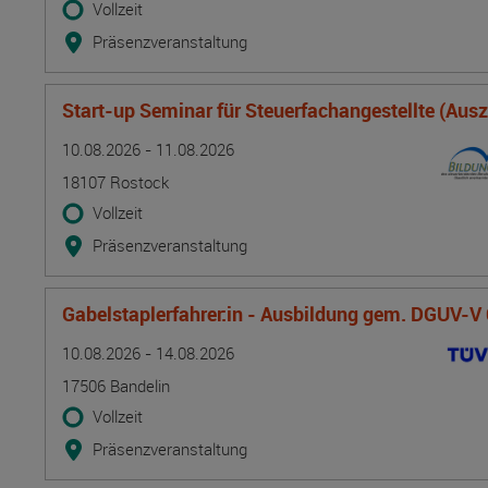
Vollzeit
Präsenzveranstaltung
Start-up Seminar für Steuerfachangestellte (Aus
Termin
Ort
Zeitmuster
Lehr- und Lernform
10.08.2026 - 11.08.2026
18107 Rostock
Vollzeit
Präsenzveranstaltung
Gabelstaplerfahrer:in - Ausbildung gem. DGUV-V
Termin
Ort
Zeitmuster
Lehr- und Lernform
10.08.2026 - 14.08.2026
17506 Bandelin
Vollzeit
Präsenzveranstaltung