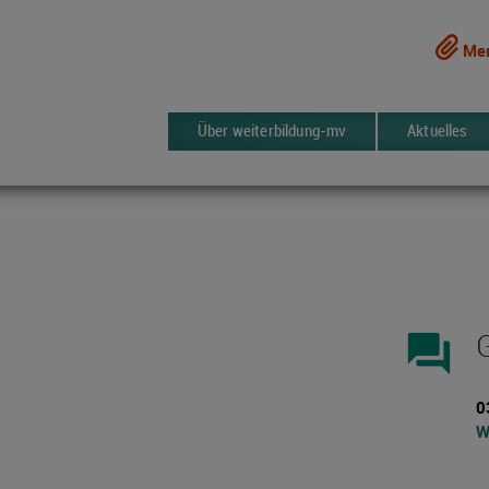
Mer
Über weiterbildung-mv
Aktuelles
forum
0
W