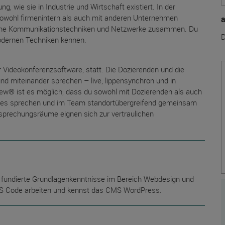
g, wie sie in Industrie und Wirtschaft existiert. In der
 sowohl firmenintern als auch mit anderen Unternehmen
erne Kommunikationstechniken und Netzwerke zusammen. Du
D
odernen Techniken kennen.
ner Videokonferenzsoftware, statt. Die Dozierenden und die
d miteinander sprechen – live, lippensynchron und in
view® ist es möglich, dass du sowohl mit Dozierenden als auch
rses sprechen und im Team standortübergreifend gemeinsam
esprechungsräume eignen sich zur vertraulichen
 fundierte Grundlagenkenntnisse im Bereich Webdesign und
 Code arbeiten und kennst das CMS WordPress.