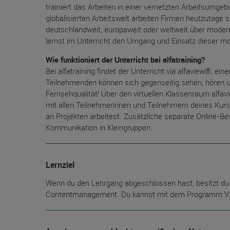
trainiert das Arbeiten in einer vernetzten Arbeitsumgebun
globalisierten Arbeitswelt arbeiten Firmen heutzutage
deutschlandweit, europaweit oder weltweit über mod
lernst im Unterricht den Umgang und Einsatz dieser m
Wie funktioniert der Unterricht bei alfatraining?
Bei alfatraining findet der Unterricht via alfaview®, ei
Teilnehmenden können sich gegenseitig sehen, hören un
Fernsehqualität! Über den virtuellen Klassenraum alfa
mit allen Teilnehmerinnen und Teilnehmern deines Ku
an Projekten arbeitest. Zusätzliche separate Online-B
Kommunikation in Kleingruppen.
Lernziel
Wenn du den Lehrgang abgeschlossen hast, besitzt du
Contentmanagement. Du kannst mit dem Programm VS