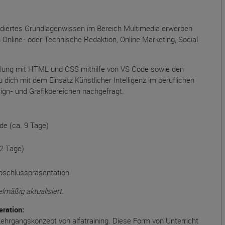
fundiertes Grundlagenwissen im Bereich Multimedia erwerben
h Online- oder Technische Redaktion, Online Marketing, Social
ellung mit HTML und CSS mithilfe von VS Code sowie den
ch mit dem Einsatz Künstlicher Intelligenz im beruflichen
sign- und Grafikbereichen nachgefragt.
e (ca. 9 Tage)
2 Tage)
bschlusspräsentation
mäßig aktualisiert.
ration:
hrgangskonzept von alfatraining. Diese Form von Unterricht