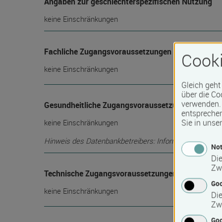
Angaben zur geschlechterspezifischen Nutzung
keine Einschränkungen
Fachliche Zugangsvoraussetzungen
Cooki
keine Einschränkungen
Gleich geht
über die Co
verwenden. 
Gesundheitliche Zugangsvoraussetzungen
entspreche
Sie in unse
keine Einschränkungen
Hinweis des Datenbankbetreibers: Informationen über die
Not
Die
Zw
Technische Zugangsvoraussetzungen
Go
keine Einschränkungen
Die
Zw
Goo