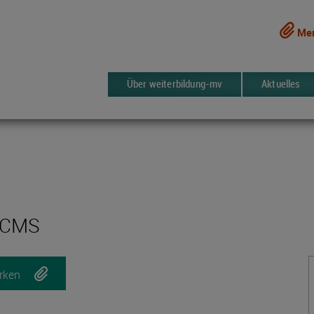
Mer
Über weiterbildung-mv
Aktuelles
 CMS
rken