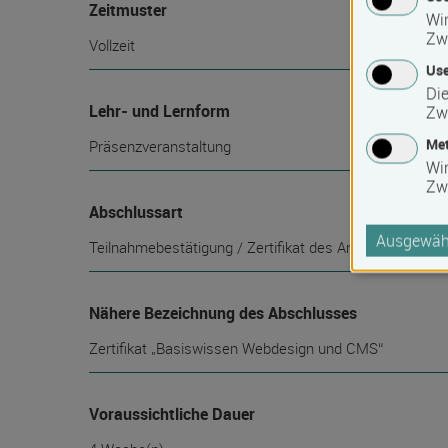
Zeitmuster
Wir
Zw
Vollzeit
Use
Die
Lehr- und Lernform
Zw
Met
Präsenzveranstaltung
Wi
Zw
Abschlussart
Ausgewähl
Teilnahmebestätigung / Zertifikat des Anbieters
Nähere Bezeichnung des Abschlusses
Zertifikat „Basiswissen Webdesign und CMS“
Voraussichtliche Dauer