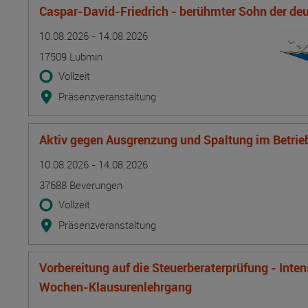
Caspar-David-Friedrich - berühmter Sohn der d
Termin
Ort
Zeitmuster
Lehr- und Lernform
10.08.2026 - 14.08.2026
17509 Lubmin
Vollzeit
Präsenzveranstaltung
Aktiv gegen Ausgrenzung und Spaltung im Betrie
Termin
Ort
Zeitmuster
Lehr- und Lernform
10.08.2026 - 14.08.2026
37688 Beverungen
Vollzeit
Präsenzveranstaltung
Vorbereitung auf die Steuerberaterprüfung - Inte
Wochen-Klausurenlehrgang
Termin
Ort
Zeitmuster
Lehr- und Lernform