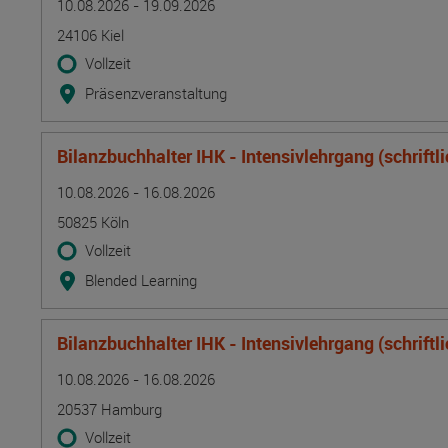
10.08.2026 - 19.09.2026
24106 Kiel
Vollzeit
Präsenzveranstaltung
Bilanzbuchhalter IHK - Intensivlehrgang (schriftl
Termin
Ort
Zeitmuster
Lehr- und Lernform
10.08.2026 - 16.08.2026
50825 Köln
Vollzeit
Blended Learning
Bilanzbuchhalter IHK - Intensivlehrgang (schriftl
Termin
Ort
Zeitmuster
Lehr- und Lernform
10.08.2026 - 16.08.2026
20537 Hamburg
Vollzeit