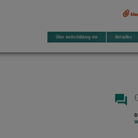
Mer
Über weiterbildung-mv
Aktuelles
forum
0
W