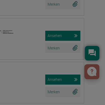
Merken
Ansehen
Merken
Konta
Ansehen
Merken