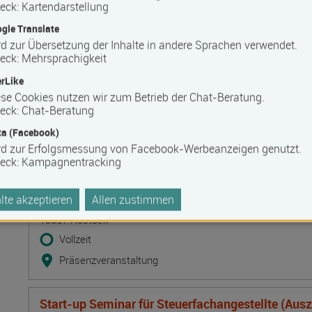
Lehmbaupraxis Traditionelle Techniken. Baustof
eck
:
Kartendarstellung
Ausfachungstechniken und Leichtlehm-Innend
gle Translate
Termin
Ort
Zeitmuster
Lehr- und Lernform
d zur Übersetzung der Inhalte in andere Sprachen verwendet.
10.08.2026 - 12.08.2026
eck
:
Mehrsprachigkeit
19395 Ganzlin OT Wangelin
rLike
Vollzeit
se Cookies nutzen wir zum Betrieb der Chat-Beratung.
eck
:
Chat-Beratung
Präsenzveranstaltung
a (Facebook)
rd zur Erfolgsmessung von Facebook-Werbeanzeigen genutzt.
Deeskalation durch Kommunikation - Deeskalatio
eck
:
Kampagnentracking
DeTrain II
Termin
Ort
Zeitmuster
Lehr- und Lernform
10.08.2026 - 11.08.2026
te akzeptieren
Allen zustimmen
18057 Rostock
Vollzeit
Präsenzveranstaltung
Start-up Seminar für Steuerfachangestellte (Aus