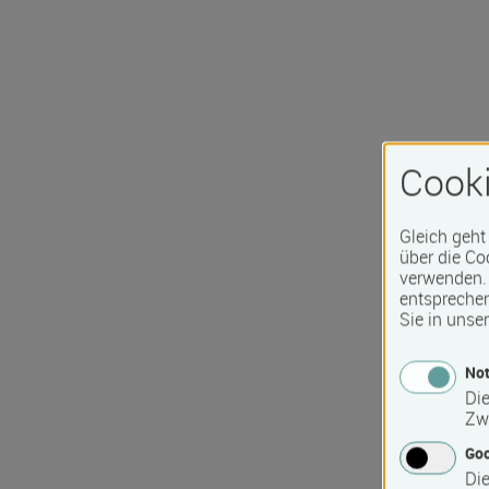
Cooki
Gleich geht
über die Co
verwenden. 
entspreche
Sie in unse
Not
Die
Zw
Go
Die