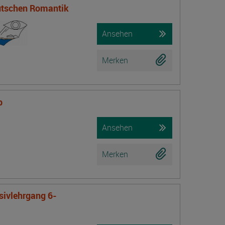
eutschen Romantik
Ansehen
Merken
b
Ansehen
Merken
nsivlehrgang 6-