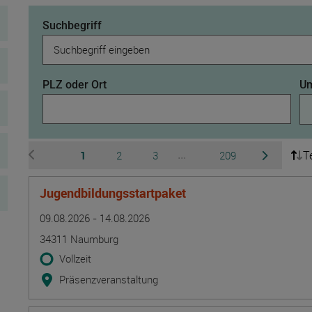
Suchbegriff
PLZ oder Ort
Um
T
Seite
Seite
Seite
Seite
1
2
3
209
...
zur vorherigen Seite wechseln
zur nächsten 
Ausgeblendete Seiten 4 b
Jugendbildungsstartpaket
Termin
Ort
Zeitmuster
Lehr- und Lernform
09.08.2026 - 14.08.2026
34311 Naumburg
Vollzeit
Präsenzveranstaltung