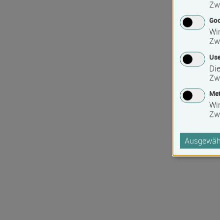
Zw
Goo
Wir
Zw
Use
Die
Zw
Met
Wi
Zw
Ausgewähl