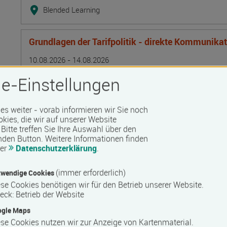
Blended Learning
Grundlagen der Tarifpolitik - direkte Kommunika
Termin
Ort
Zeitmuster
Lehr- und Lernform
10.08.2026 - 14.08.2026
13595 Berlin
e-Einstellungen
Vollzeit
Präsenzveranstaltung
 es weiter - vorab informieren wir Sie noch
okies, die wir auf unserer Website
Bitte treffen Sie Ihre Auswahl über den
Lagerarbeiter/in
nden Button.
Weitere Informationen finden
rer
Datenschutzerklärung
.
Termin
Ort
Zeitmuster
Lehr- und Lernform
10.08.2026 - 25.09.2026
17506 Bandelin
(immer erforderlich)
wendige Cookies
Vollzeit
se Cookies benötigen wir für den Betrieb unserer Website.
eck
:
Betrieb der Website
Präsenzveranstaltung
ogle Maps
se Cookies nutzen wir zur Anzeige von Kartenmaterial.