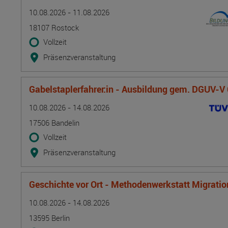
Termin
Ort
Zeitmuster
Lehr- und Lernform
10.08.2026 - 11.08.2026
18107 Rostock
Vollzeit
Präsenzveranstaltung
Gabelstaplerfahrer:in - Ausbildung gem. DGUV-V
Termin
Ort
Zeitmuster
Lehr- und Lernform
10.08.2026 - 14.08.2026
17506 Bandelin
Vollzeit
Präsenzveranstaltung
Geschichte vor Ort - Methodenwerkstatt Migrati
Termin
Ort
Zeitmuster
Lehr- und Lernform
10.08.2026 - 14.08.2026
13595 Berlin