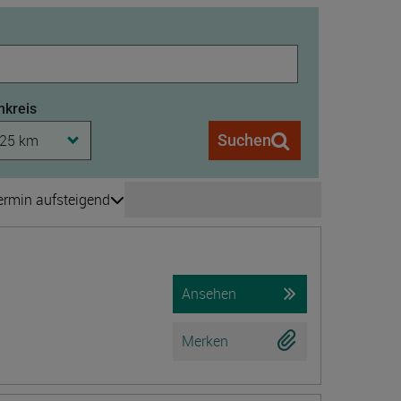
kreis
25 km
Suchen
ermin aufsteigend
Seite wechseln
is 208
Ansehen
Merken