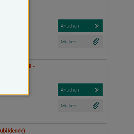
f Lehm,
ämmung
Ansehen
Merken
nsTraining II -
Ansehen
Merken
zubildende)