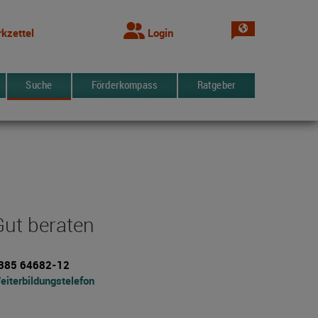
Sprache wechsel
kzettel
Login
Suche
Förderkompass
Ratgeber
Gut beraten
385 64682-12
eiterbildungstelefon