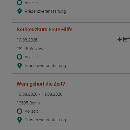
Vollzeit
Präsenzveranstaltung
Rotkreuzkurs Erste Hilfe
Termin
Ort
Zeitmuster
Lehr- und Lernform
10.08.2026
18246 Bützow
Vollzeit
Präsenzveranstaltung
Wem gehört die Zeit?
Termin
Ort
Zeitmuster
Lehr- und Lernform
10.08.2026 - 14.08.2026
13595 Berlin
Vollzeit
Präsenzveranstaltung