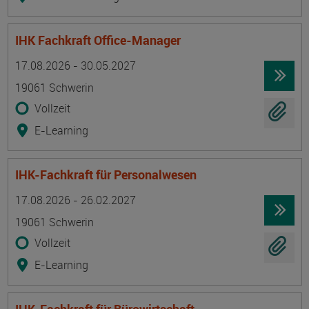
IHK Fachkraft Office-Manager
Termin
Ort
Zeitmuster
Lehr- und Lernform
17.08.2026 - 30.05.2027
19061 Schwerin
Vollzeit
E-Learning
IHK-Fachkraft für Personalwesen
Termin
Ort
Zeitmuster
Lehr- und Lernform
17.08.2026 - 26.02.2027
19061 Schwerin
Vollzeit
E-Learning