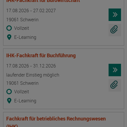
IHK-Fachkraft für Bürowirtschaft
Termin
Ort
Zeitmuster
Lehr- und Lernform
17.08.2026 - 27.02.2027
19061 Schwerin
Vollzeit
E-Learning
IHK-Fachkraft für Buchführung
Termin
Ort
Zeitmuster
Lehr- und Lernform
17.08.2026 - 31.12.2026
laufender Einstieg möglich
19061 Schwerin
Vollzeit
E-Learning
Fachkraft für betriebliches Rechnungswesen
(IHK)