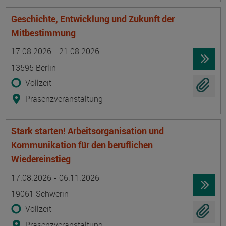
Geschichte, Entwicklung und Zukunft der
Mitbestimmung
Termin
Ort
Zeitmuster
Lehr- und Lernform
17.08.2026 - 21.08.2026
13595 Berlin
Vollzeit
Präsenzveranstaltung
Stark starten! Arbeitsorganisation und
Kommunikation für den beruflichen
Wiedereinstieg
Termin
Ort
Zeitmuster
Lehr- und Lernform
17.08.2026 - 06.11.2026
19061 Schwerin
Vollzeit
Präsenzveranstaltung