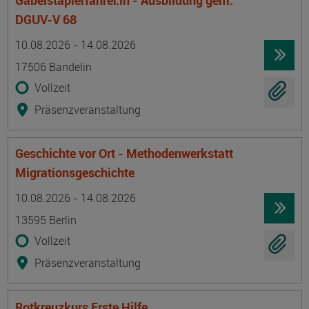
Gabelstaplerfahrer:in - Ausbildung gem.
DGUV-V 68
Termin
Ort
Zeitmuster
Lehr- und Lernform
10.08.2026 - 14.08.2026
17506 Bandelin
Vollzeit
Präsenzveranstaltung
Geschichte vor Ort - Methodenwerkstatt
Migrationsgeschichte
Termin
Ort
Zeitmuster
Lehr- und Lernform
10.08.2026 - 14.08.2026
13595 Berlin
Vollzeit
Präsenzveranstaltung
Rotkreuzkurs Erste Hilfe