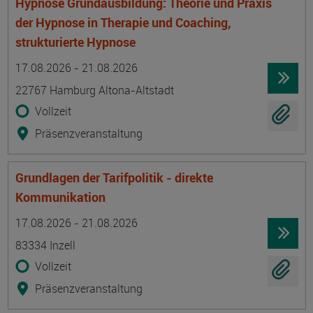
Hypnose Grundausbildung: Theorie und Praxis
der Hypnose in Therapie und Coaching,
strukturierte Hypnose
Termin
Ort
Zeitmuster
Lehr- und Lernform
17.08.2026 - 21.08.2026
22767 Hamburg Altona-Altstadt
Vollzeit
Präsenzveranstaltung
Grundlagen der Tarifpolitik - direkte
Kommunikation
Termin
Ort
Zeitmuster
Lehr- und Lernform
17.08.2026 - 21.08.2026
83334 Inzell
Vollzeit
Präsenzveranstaltung