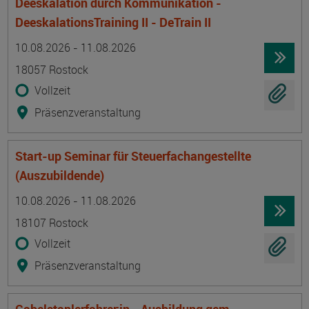
Deeskalation durch Kommunikation -
DeeskalationsTraining II - DeTrain II
Termin
Ort
Zeitmuster
Lehr- und Lernform
10.08.2026 - 11.08.2026
18057 Rostock
Vollzeit
Präsenzveranstaltung
Start-up Seminar für Steuerfachangestellte
(Auszubildende)
Termin
Ort
Zeitmuster
Lehr- und Lernform
10.08.2026 - 11.08.2026
18107 Rostock
Vollzeit
Präsenzveranstaltung