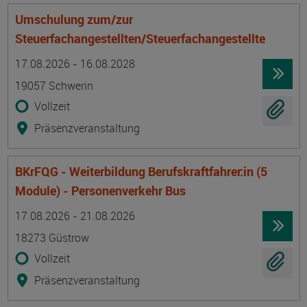
Umschulung zum/zur
Steuerfachangestellten/Steuerfachangestellte
Termin
Ort
Zeitmuster
Lehr- und Lernform
17.08.2026 - 16.08.2028
19057 Schwerin
Vollzeit
Präsenzveranstaltung
BKrFQG - Weiterbildung Berufskraftfahrer:in (5
Module) - Personenverkehr Bus
Termin
Ort
Zeitmuster
Lehr- und Lernform
17.08.2026 - 21.08.2026
18273 Güstrow
Vollzeit
Präsenzveranstaltung