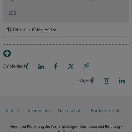
Ausg
Seite
209
Termin aufsteigend
Empfehlen
Link kopieren
Folgen
Kontakt
Impressum
Datenschutz
Barrierefreiheit
Verein zur Förderung der Weiterbildungs-Information und Beratung -
WIB - e.V.