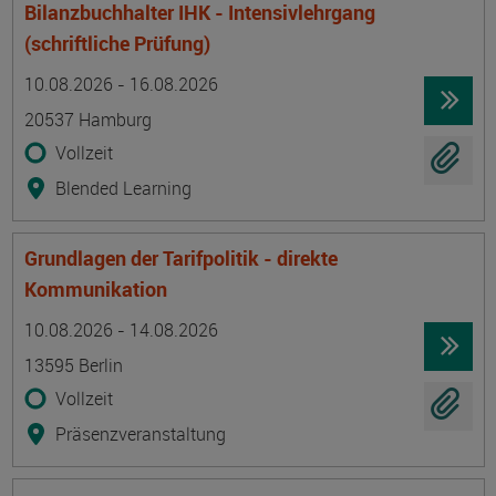
Bilanzbuchhalter IHK - Intensivlehrgang
(schriftliche Prüfung)
Termin
Ort
Zeitmuster
Lehr- und Lernform
10.08.2026 - 16.08.2026
20537 Hamburg
Vollzeit
Blended Learning
Grundlagen der Tarifpolitik - direkte
Kommunikation
Termin
Ort
Zeitmuster
Lehr- und Lernform
10.08.2026 - 14.08.2026
13595 Berlin
Vollzeit
Präsenzveranstaltung