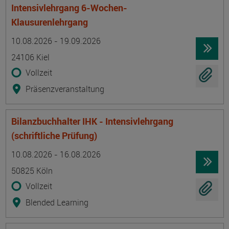
Intensivlehrgang 6-Wochen-
Klausurenlehrgang
Termin
Ort
Zeitmuster
Lehr- und Lernform
10.08.2026 - 19.09.2026
24106 Kiel
Vollzeit
Präsenzveranstaltung
Bilanzbuchhalter IHK - Intensivlehrgang
(schriftliche Prüfung)
Termin
Ort
Zeitmuster
Lehr- und Lernform
10.08.2026 - 16.08.2026
50825 Köln
Vollzeit
Blended Learning