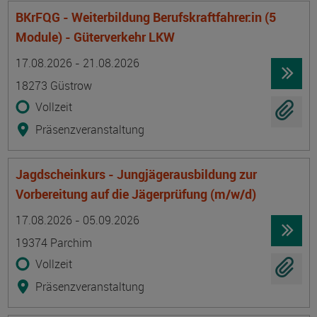
BKrFQG - Weiterbildung Berufskraftfahrer:in (5
Module) - Güterverkehr LKW
Termin
Ort
Zeitmuster
Lehr- und Lernform
17.08.2026 - 21.08.2026
18273 Güstrow
Vollzeit
Präsenzveranstaltung
Jagdscheinkurs - Jungjägerausbildung zur
Vorbereitung auf die Jägerprüfung (m/w/d)
Termin
Ort
Zeitmuster
Lehr- und Lernform
17.08.2026 - 05.09.2026
19374 Parchim
Vollzeit
Präsenzveranstaltung