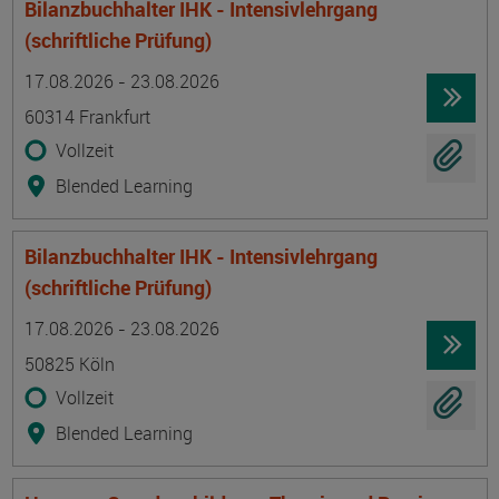
Bilanzbuchhalter IHK - Intensivlehrgang
(schriftliche Prüfung)
Termin
Ort
Zeitmuster
Lehr- und Lernform
17.08.2026 - 23.08.2026
60314 Frankfurt
Vollzeit
Blended Learning
Bilanzbuchhalter IHK - Intensivlehrgang
(schriftliche Prüfung)
Termin
Ort
Zeitmuster
Lehr- und Lernform
17.08.2026 - 23.08.2026
50825 Köln
Vollzeit
Blended Learning