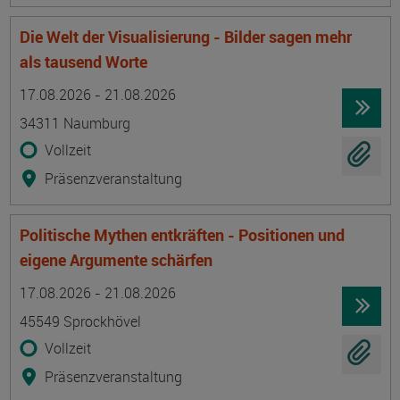
Die Welt der Visualisierung - Bilder sagen mehr
als tausend Worte
Termin
Ort
Zeitmuster
Lehr- und Lernform
17.08.2026 - 21.08.2026
34311 Naumburg
Vollzeit
Präsenzveranstaltung
Politische Mythen entkräften - Positionen und
eigene Argumente schärfen
Termin
Ort
Zeitmuster
Lehr- und Lernform
17.08.2026 - 21.08.2026
45549 Sprockhövel
Vollzeit
Präsenzveranstaltung