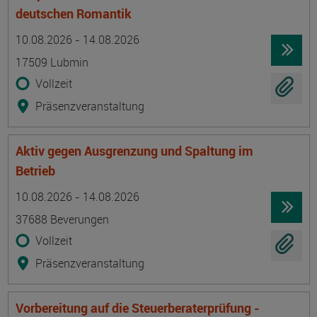
deutschen Romantik
Termin
Ort
Zeitmuster
Lehr- und Lernform
10.08.2026 - 14.08.2026
17509 Lubmin
Vollzeit
Präsenzveranstaltung
Aktiv gegen Ausgrenzung und Spaltung im
Betrieb
Termin
Ort
Zeitmuster
Lehr- und Lernform
10.08.2026 - 14.08.2026
37688 Beverungen
Vollzeit
Präsenzveranstaltung
Vorbereitung auf die Steuerberaterprüfung -