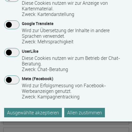
Ökonomische Grundkenntnisse:
Diese Cookies nutzen wir zur Anzeige von
Kartenmaterial.
Zusammenhänge verstehen - betrieblich aktiv
Zweck
:
Kartendarstellung
werden!
Google Translate
Termin
Ort
Zeitmuster
Lehr- und Lernform
Wird zur Übersetzung der Inhalte in andere
17.08.2026 - 21.08.2026
Sprachen verwendet.
13595 Berlin
Zweck
:
Mehrsprachigkeit
Vollzeit
UserLike
Diese Cookies nutzen wir zum Betrieb der Chat-
Präsenzveranstaltung
Beratung.
Zweck
:
Chat-Beratung
Keramik, Yoga und Mee(h)r
Meta (Facebook)
Termin
Ort
Zeitmuster
Lehr- und Lernform
Wird zur Erfolgsmessung von Facebook-
17.08.2026 - 21.08.2026
Werbeanzeigen genutzt.
Zweck
:
Kampagnentracking
17509 Lubmin
Vollzeit
Ausgewählte akzeptieren
Allen zustimmen
Präsenzveranstaltung