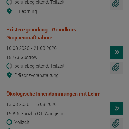
berufsbegleitend, Teilzeit
E-Learning
Existenzgründung - Grundkurs
Gruppenmaßnahme
Termin
Ort
Zeitmuster
Lehr- und Lernform
10.08.2026 - 21.08.2026
18273 Güstrow
berufsbegleitend, Teilzeit
Präsenzveranstaltung
Ökologische Innendämmungen mit Lehm
Termin
Ort
Zeitmuster
Lehr- und Lernform
13.08.2026 - 15.08.2026
19395 Ganzlin OT Wangelin
Vollzeit