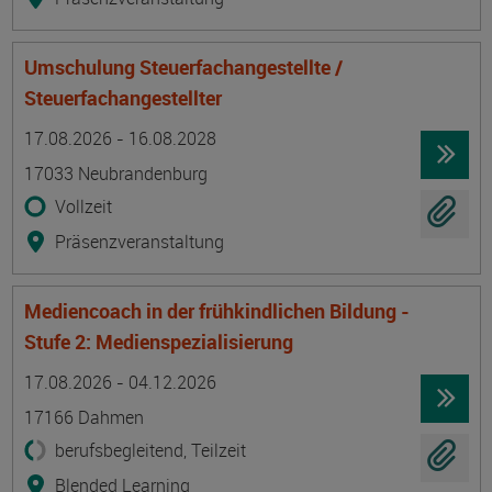
Umschulung Steuerfachangestellte /
Steuerfachangestellter
Termin
Ort
Zeitmuster
Lehr- und Lernform
17.08.2026 - 16.08.2028
17033 Neubrandenburg
Vollzeit
Präsenzveranstaltung
Mediencoach in der frühkindlichen Bildung -
Stufe 2: Medienspezialisierung
Termin
Ort
Zeitmuster
Lehr- und Lernform
17.08.2026 - 04.12.2026
17166 Dahmen
berufsbegleitend, Teilzeit
Blended Learning