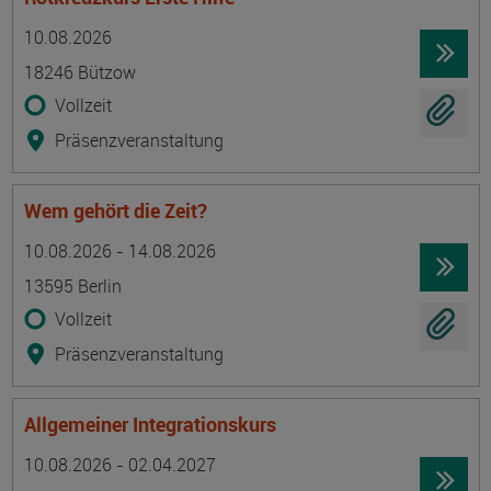
Termin
Ort
Zeitmuster
Lehr- und Lernform
10.08.2026
18246 Bützow
Vollzeit
Präsenzveranstaltung
Wem gehört die Zeit?
Termin
Ort
Zeitmuster
Lehr- und Lernform
10.08.2026 - 14.08.2026
13595 Berlin
Vollzeit
Präsenzveranstaltung
Allgemeiner Integrationskurs
Termin
Ort
Zeitmuster
Lehr- und Lernform
10.08.2026 - 02.04.2027