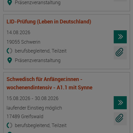
Präsenzveranstaltung
LID-Prüfung (Leben in Deutschland)
Termin
Ort
Zeitmuster
Lehr- und Lernform
14.08.2026
19055 Schwerin
berufsbegleitend, Teilzeit
Präsenzveranstaltung
Schwedisch für Anfänger:innen -
wochenendintensiv - A1.1 mit Synne
Termin
Ort
Zeitmuster
Lehr- und Lernform
15.08.2026 - 30.08.2026
laufender Einstieg möglich
17489 Greifswald
berufsbegleitend, Teilzeit