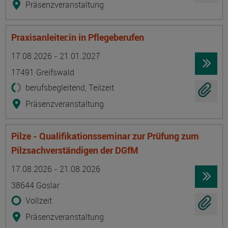
Präsenzveranstaltung
Praxisanleiter:in in Pflegeberufen
Termin
Ort
Zeitmuster
Lehr- und Lernform
17.08.2026 - 21.01.2027
17491 Greifswald
berufsbegleitend, Teilzeit
Präsenzveranstaltung
Pilze - Qualifikationsseminar zur Prüfung zum
Pilzsachverständigen der DGfM
Termin
Ort
Zeitmuster
Lehr- und Lernform
17.08.2026 - 21.08.2026
38644 Goslar
Vollzeit
Präsenzveranstaltung