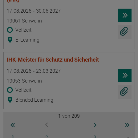
Termin
Ort
Zeitmuster
Lehr- und Lernform
17.08.2026 - 30.06.2027
19061 Schwerin
Vollzeit
E-Learning
IHK-Meister für Schutz und Sicherheit
Termin
Ort
Zeitmuster
Lehr- und Lernform
17.08.2026 - 23.03.2027
19053 Schwerin
Vollzeit
Blended Learning
1
von 209
Seite
zur ersten Seite wechseln
zur nächsten Seite
zur 
zur vorherigen Seite wechseln
Seite
Seite
Seite
...
1
2
3