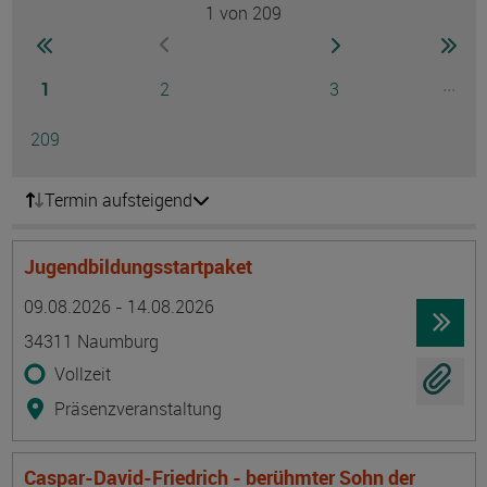
1
von 209
Seite
zur ersten Seite wechseln
zur nächsten Seite
zur 
zur vorherigen Seite wechseln
Seite
Seite
Seite
...
1
2
3
Ausg
Seite
209
Termin aufsteigend
Jugendbildungsstartpaket
Termin
Ort
Zeitmuster
Lehr- und Lernform
09.08.2026 - 14.08.2026
34311 Naumburg
Vollzeit
Präsenzveranstaltung
Caspar-David-Friedrich - berühmter Sohn der