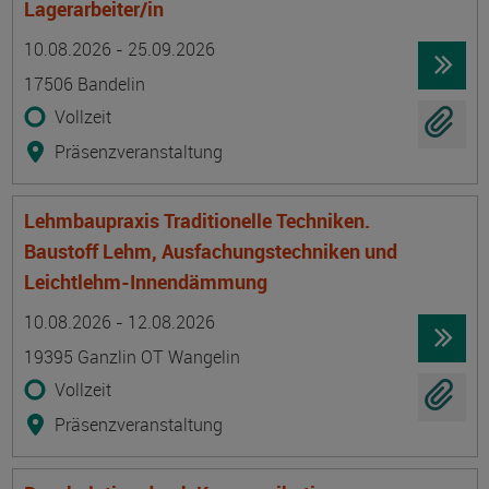
Lagerarbeiter/in
Termin
Ort
Zeitmuster
Lehr- und Lernform
10.08.2026 - 25.09.2026
17506 Bandelin
Vollzeit
Präsenzveranstaltung
Lehmbaupraxis Traditionelle Techniken.
Baustoff Lehm, Ausfachungstechniken und
Leichtlehm-Innendämmung
Termin
Ort
Zeitmuster
Lehr- und Lernform
10.08.2026 - 12.08.2026
19395 Ganzlin OT Wangelin
Vollzeit
Präsenzveranstaltung