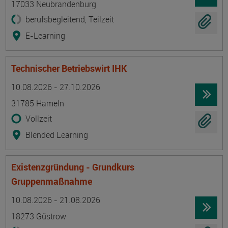
17033 Neubrandenburg
berufsbegleitend, Teilzeit
E-Learning
Technischer Betriebswirt IHK
Termin
Ort
Zeitmuster
Lehr- und Lernform
10.08.2026 - 27.10.2026
31785 Hameln
Vollzeit
Blended Learning
Existenzgründung - Grundkurs
Gruppenmaßnahme
Termin
Ort
Zeitmuster
Lehr- und Lernform
10.08.2026 - 21.08.2026
18273 Güstrow