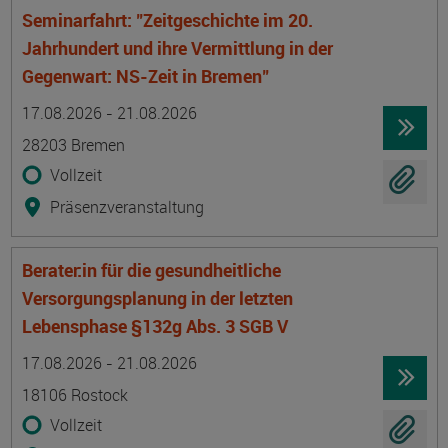
Seminarfahrt: "Zeitgeschichte im 20.
Jahrhundert und ihre Vermittlung in der
Gegenwart: NS-Zeit in Bremen"
Termin
Ort
Zeitmuster
Lehr- und Lernform
17.08.2026 - 21.08.2026
28203 Bremen
Vollzeit
Präsenzveranstaltung
Berater:in für die gesundheitliche
Versorgungsplanung in der letzten
Lebensphase §132g Abs. 3 SGB V
Termin
Ort
Zeitmuster
Lehr- und Lernform
17.08.2026 - 21.08.2026
18106 Rostock
Vollzeit