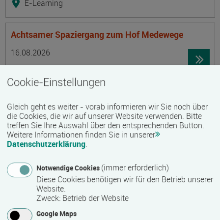
E-Learning
Achtsamer Spaziergang zum Hof Medewege
Termin
Ort
Zeitmuster
Lehr- und Lernform
16.08.2026
19055 Schwerin
Cookie-Einstellungen
Vollzeit
Präsenzveranstaltung
Gleich geht es weiter - vorab informieren wir Sie noch über
die Cookies, die wir auf unserer Website verwenden. Bitte
treffen Sie Ihre Auswahl über den entsprechenden Button.
Trainingsreise Freiwillige
Weitere Informationen finden Sie in unserer
Termin
Ort
Zeitmuster
Lehr- und Lernform
Datenschutzerklärung
.
16.08.2026 - 22.08.2026
23730 Neustadt/ Holstein
(immer erforderlich)
Notwendige Cookies
Vollzeit
Diese Cookies benötigen wir für den Betrieb unserer
Website.
Präsenzveranstaltung
Zweck
:
Betrieb der Website
Google Maps