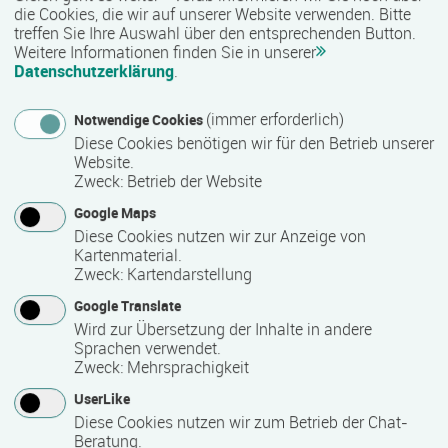
die Cookies, die wir auf unserer Website verwenden. Bitte
Präsenzveranstaltung
treffen Sie Ihre Auswahl über den entsprechenden Button.
Weitere Informationen finden Sie in unserer
Datenschutzerklärung
.
Abschlussart
(immer erforderlich)
Teilnahmebestätigung / Zertifikat des Anbieters
Notwendige Cookies
Diese Cookies benötigen wir für den Betrieb unserer
Website.
Zweck
:
Betrieb der Website
Nähere Bezeichnung des Abschlusses
Google Maps
Zertifikat „Design Thinking“
Diese Cookies nutzen wir zur Anzeige von
Kartenmaterial.
Zweck
:
Kartendarstellung
Voraussichtliche Dauer
Google Translate
1 Woche(n)
Wird zur Übersetzung der Inhalte in andere
Sprachen verwendet.
Zweck
:
Mehrsprachigkeit
Termin
UserLike
Diese Cookies nutzen wir zum Betrieb der Chat-
Termine auf Anfrage
Beratung.