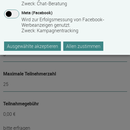
Zweck
:
Chat-Beratung
Meta (Facebook)
Bemerkungen zum Termin
Wird zur Erfolgsmessung von Facebook-
Kursstart alle 4 Wochen
Werbeanzeigen genutzt.
Zweck
:
Kampagnentracking
Mindest­teilnehmer­anzahl
Ausgewählte akzeptieren
Allen zustimmen
3
Maximale Teilnehmerzahl
25
Teilnahmegebühr
0,00 €
bitte erfragen