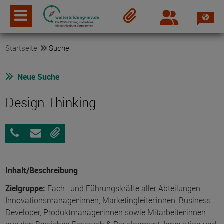
Spra
Login
Merkzettel
Startseite
Suche
Neue Suche
Design Thinking
0800
Anfragen
Merken
3456-
500
Inhalt/Beschreibung
Zielgruppe:
Fach- und Führungskräfte aller Abteilungen,
Innovationsmanager:innen, Marketingleiter:innen, Business
Developer, Produktmanager:innen sowie Mitarbeiter:innen