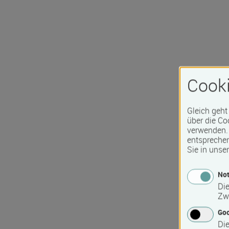
Cooki
Gleich geht
über die Co
verwenden. 
entspreche
Sie in unse
Not
Die
Zw
Go
Die