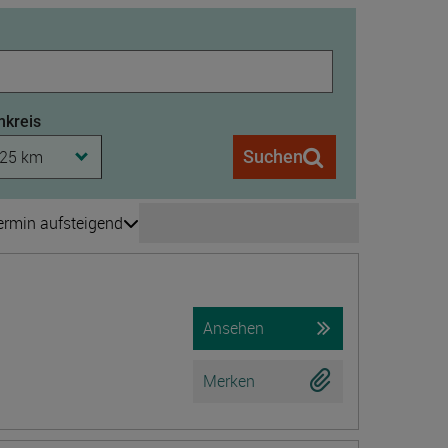
kreis
25 km
Suchen
ermin aufsteigend
Seite wechseln
is 208
Ansehen
Merken