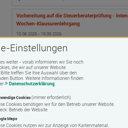
Vorbereitung auf die Steuerberaterprüfung - Inte
Wochen-Klausurenlehrgang
Termin
Ort
Zeitmuster
Lehr- und Lernform
10.08.2026 - 19.09.2026
24106 Kiel
e-Einstellungen
Vollzeit
Präsenzveranstaltung
 es weiter - vorab informieren wir Sie noch
okies, die wir auf unserer Website
Bitte treffen Sie Ihre Auswahl über den
Bilanzbuchhalter IHK - Intensivlehrgang (schriftl
nden Button.
Weitere Informationen finden
rer
Datenschutzerklärung
.
Termin
Ort
Zeitmuster
Lehr- und Lernform
10.08.2026 - 16.08.2026
50825 Köln
(immer erforderlich)
wendige Cookies
Vollzeit
se Cookies benötigen wir für den Betrieb unserer Website.
eck
:
Betrieb der Website
Blended Learning
ogle Maps
se Cookies nutzen wir zur Anzeige von Kartenmaterial.