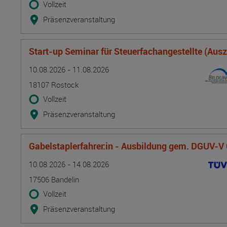
Vollzeit
Präsenzveranstaltung
Start-up Seminar für Steuerfachangestellte (Aus
Termin
Ort
Zeitmuster
Lehr- und Lernform
10.08.2026 - 11.08.2026
18107 Rostock
Vollzeit
Präsenzveranstaltung
Gabelstaplerfahrer:in - Ausbildung gem. DGUV-V
Termin
Ort
Zeitmuster
Lehr- und Lernform
10.08.2026 - 14.08.2026
17506 Bandelin
Vollzeit
Präsenzveranstaltung