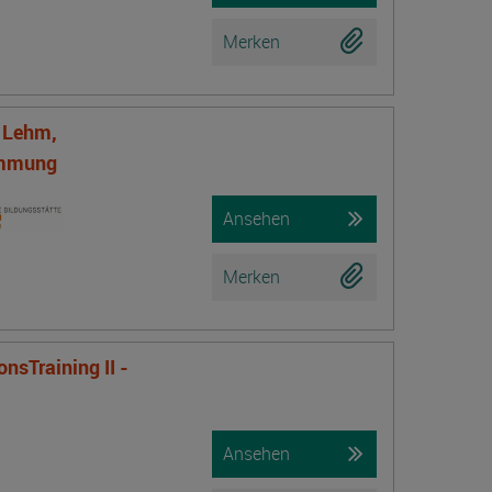
Merken
f Lehm,
ämmung
Ansehen
Merken
nsTraining II -
Ansehen