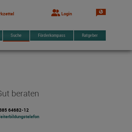
Sprache wechsel
kzettel
Login
Suche
Förderkompass
Ratgeber
Gut beraten
385 64682-12
eiterbildungstelefon