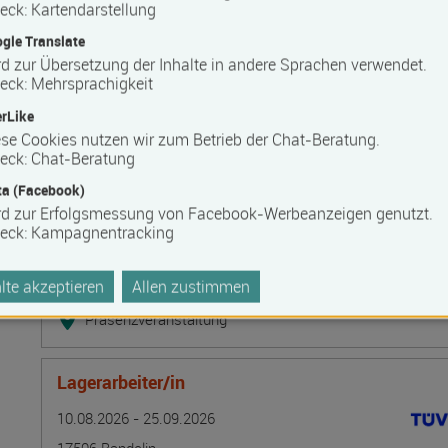
Bilanzbuchhalter IHK - Intensivlehrgang (schriftl
eck
:
Kartendarstellung
Termin
Ort
Zeitmuster
Lehr- und Lernform
gle Translate
10.08.2026 - 16.08.2026
d zur Übersetzung der Inhalte in andere Sprachen verwendet.
20537 Hamburg
eck
:
Mehrsprachigkeit
Vollzeit
rLike
Blended Learning
se Cookies nutzen wir zum Betrieb der Chat-Beratung.
eck
:
Chat-Beratung
a (Facebook)
Grundlagen der Tarifpolitik - direkte Kommunika
rd zur Erfolgsmessung von Facebook-Werbeanzeigen genutzt.
Termin
Ort
Zeitmuster
Lehr- und Lernform
10.08.2026 - 14.08.2026
eck
:
Kampagnentracking
13595 Berlin
te akzeptieren
Allen zustimmen
Vollzeit
Präsenzveranstaltung
Lagerarbeiter/in
Termin
Ort
Zeitmuster
Lehr- und Lernform
10.08.2026 - 25.09.2026