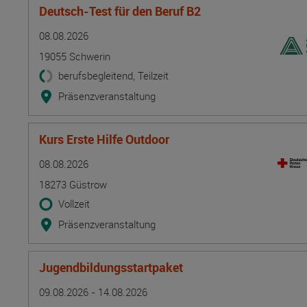
Deutsch-Test für den Beruf B2
Termin
Ort
Zeitmuster
Lehr- und Lernform
08.08.2026
19055 Schwerin
berufsbegleitend, Teilzeit
Präsenzveranstaltung
Kurs Erste Hilfe Outdoor
Termin
Ort
Zeitmuster
Lehr- und Lernform
08.08.2026
18273 Güstrow
Vollzeit
Präsenzveranstaltung
Jugendbildungsstartpaket
Termin
Ort
Zeitmuster
Lehr- und Lernform
09.08.2026 - 14.08.2026