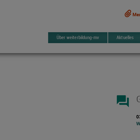
Mer
Über weiterbildung-mv
Aktuelles
forum
0
W