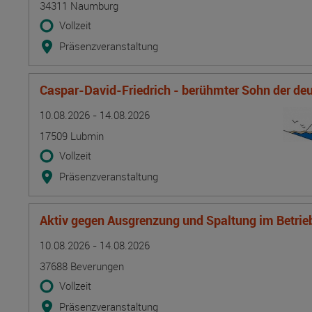
34311 Naumburg
Vollzeit
Präsenzveranstaltung
Caspar-David-Friedrich - berühmter Sohn der d
Termin
Ort
Zeitmuster
Lehr- und Lernform
10.08.2026 - 14.08.2026
17509 Lubmin
Vollzeit
Präsenzveranstaltung
Aktiv gegen Ausgrenzung und Spaltung im Betrie
Termin
Ort
Zeitmuster
Lehr- und Lernform
10.08.2026 - 14.08.2026
37688 Beverungen
Vollzeit
Präsenzveranstaltung