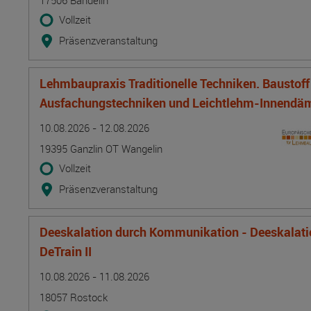
17506 Bandelin
Vollzeit
Präsenzveranstaltung
Lehmbaupraxis Traditionelle Techniken. Baustof
Ausfachungstechniken und Leichtlehm-Innend
Termin
Ort
Zeitmuster
Lehr- und Lernform
10.08.2026 - 12.08.2026
19395 Ganzlin OT Wangelin
Vollzeit
Präsenzveranstaltung
Deeskalation durch Kommunikation - Deeskalatio
DeTrain II
Termin
Ort
Zeitmuster
Lehr- und Lernform
10.08.2026 - 11.08.2026
18057 Rostock