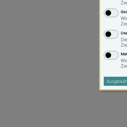
Zw
Goo
Wir
Zw
Use
Die
Zw
Met
Wi
Zw
Ausgewähl