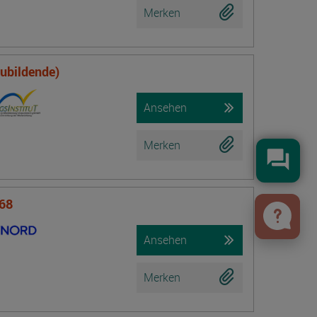
Merken
zubildende)
Ansehen
Merken
Konta
 68
Ansehen
Merken