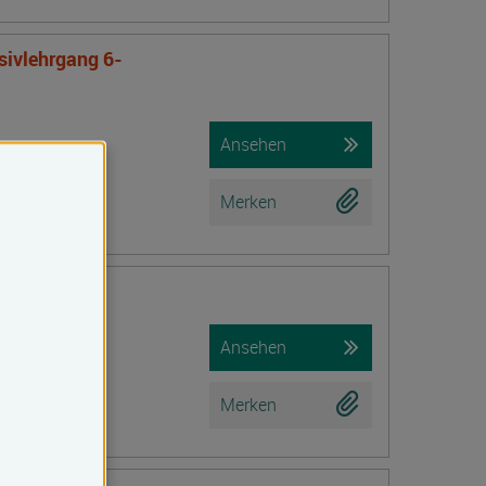
nsivlehrgang 6-
Ansehen
Merken
iche Prüfung)
Ansehen
Merken