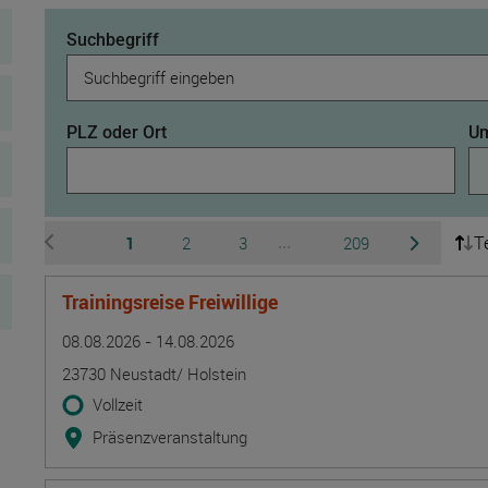
Suchbegriff
PLZ oder Ort
Um
T
Seite
Seite
Seite
Seite
1
2
3
209
...
zur vorherigen Seite wechseln
zur nächsten 
Ausgeblendete Seiten 4 b
Trainingsreise Freiwillige
Termin
Ort
Zeitmuster
Lehr- und Lernform
08.08.2026 - 14.08.2026
23730 Neustadt/ Holstein
Vollzeit
Präsenzveranstaltung