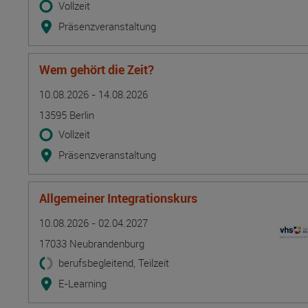
Vollzeit
Präsenzveranstaltung
Wem gehört die Zeit?
Termin
Ort
Zeitmuster
Lehr- und Lernform
10.08.2026 - 14.08.2026
13595 Berlin
Vollzeit
Präsenzveranstaltung
Allgemeiner Integrationskurs
Termin
Ort
Zeitmuster
Lehr- und Lernform
10.08.2026 - 02.04.2027
17033 Neubrandenburg
berufsbegleitend, Teilzeit
E-Learning