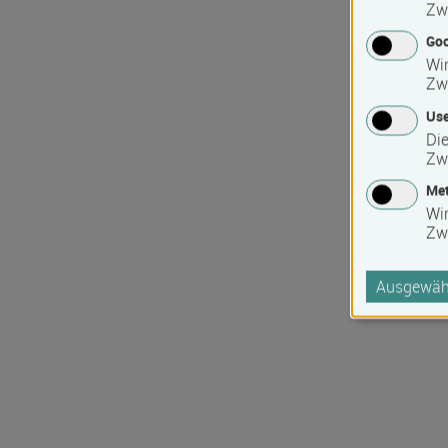
Zw
Goo
Wir
Zw
Use
Die
Zw
Met
Wi
Zw
Ausgewähl