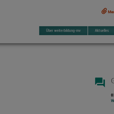
Mer
Über weiterbildung-mv
Aktuelles
forum
0
W