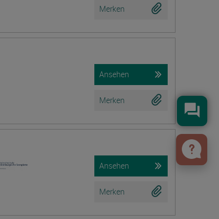
Merken
Ansehen
Merken
Konta
Ansehen
Merken