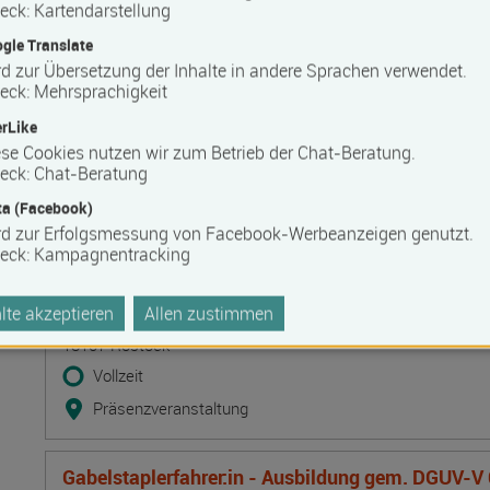
eck
:
Kartendarstellung
Deeskalation durch Kommunikation - Deeskalatio
gle Translate
DeTrain II
d zur Übersetzung der Inhalte in andere Sprachen verwendet.
eck
:
Mehrsprachigkeit
Termin
Ort
Zeitmuster
Lehr- und Lernform
10.08.2026 - 11.08.2026
rLike
18057 Rostock
se Cookies nutzen wir zum Betrieb der Chat-Beratung.
Vollzeit
eck
:
Chat-Beratung
Präsenzveranstaltung
a (Facebook)
rd zur Erfolgsmessung von Facebook-Werbeanzeigen genutzt.
eck
:
Kampagnentracking
Start-up Seminar für Steuerfachangestellte (Aus
Termin
Ort
Zeitmuster
Lehr- und Lernform
10.08.2026 - 11.08.2026
te akzeptieren
Allen zustimmen
18107 Rostock
Vollzeit
Präsenzveranstaltung
Gabelstaplerfahrer:in - Ausbildung gem. DGUV-V