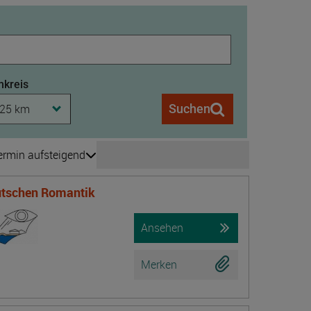
kreis
25 km
Suchen
ermin aufsteigend
Seite wechseln
is 208
eutschen Romantik
Ansehen
Merken