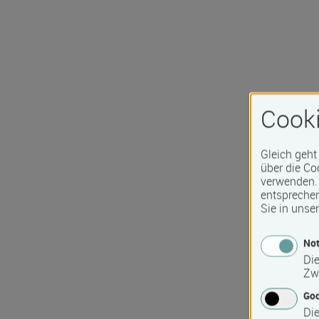
Cooki
Gleich geht
über die Co
verwenden. 
entspreche
Sie in unse
Not
Die
Zw
Go
Die