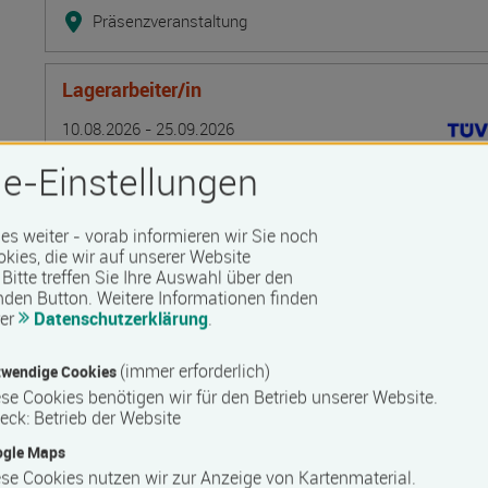
Präsenzveranstaltung
Lagerarbeiter/in
Termin
Ort
Zeitmuster
Lehr- und Lernform
10.08.2026 - 25.09.2026
17506 Bandelin
e-Einstellungen
Vollzeit
Präsenzveranstaltung
 es weiter - vorab informieren wir Sie noch
okies, die wir auf unserer Website
Bitte treffen Sie Ihre Auswahl über den
Lehmbaupraxis Traditionelle Techniken. Baustof
nden Button.
Weitere Informationen finden
rer
Datenschutzerklärung
.
Ausfachungstechniken und Leichtlehm-Innend
Termin
Ort
Zeitmuster
Lehr- und Lernform
10.08.2026 - 12.08.2026
(immer erforderlich)
wendige Cookies
19395 Ganzlin OT Wangelin
se Cookies benötigen wir für den Betrieb unserer Website.
eck
:
Betrieb der Website
Vollzeit
ogle Maps
Präsenzveranstaltung
se Cookies nutzen wir zur Anzeige von Kartenmaterial.