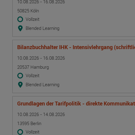
10.08.2026 - 16.08.2026
50825 Köln
Vollzeit
Blended Learning
Bilanzbuchhalter IHK - Intensivlehrgang (schriftl
Termin
Ort
Zeitmuster
Lehr- und Lernform
10.08.2026 - 16.08.2026
20537 Hamburg
Vollzeit
Blended Learning
Grundlagen der Tarifpolitik - direkte Kommunika
Termin
Ort
Zeitmuster
Lehr- und Lernform
10.08.2026 - 14.08.2026
13595 Berlin
Vollzeit