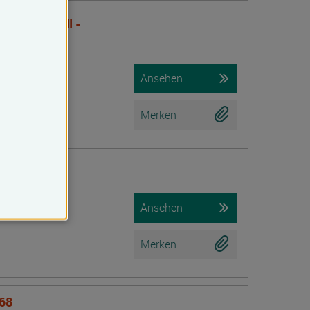
nsTraining II -
Ansehen
Merken
zubildende)
Ansehen
Merken
 68