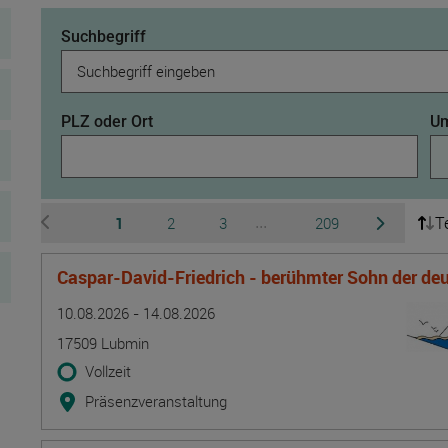
Suchbegriff
PLZ oder Ort
Um
T
Seite
Seite
Seite
Seite
1
2
3
209
...
zur vorherigen Seite wechseln
zur nächsten 
Ausgeblendete Seiten 4 b
Caspar-David-Friedrich - berühmter Sohn der d
Termin
Ort
Zeitmuster
Lehr- und Lernform
10.08.2026 - 14.08.2026
17509 Lubmin
Vollzeit
Präsenzveranstaltung