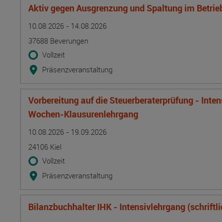
Aktiv gegen Ausgrenzung und Spaltung im Betrie
Termin
Ort
Zeitmuster
Lehr- und Lernform
10.08.2026 - 14.08.2026
37688 Beverungen
Vollzeit
Präsenzveranstaltung
Vorbereitung auf die Steuerberaterprüfung - Inte
Wochen-Klausurenlehrgang
Termin
Ort
Zeitmuster
Lehr- und Lernform
10.08.2026 - 19.09.2026
24106 Kiel
Vollzeit
Präsenzveranstaltung
Bilanzbuchhalter IHK - Intensivlehrgang (schriftl
Termin
Ort
Zeitmuster
Lehr- und Lernform