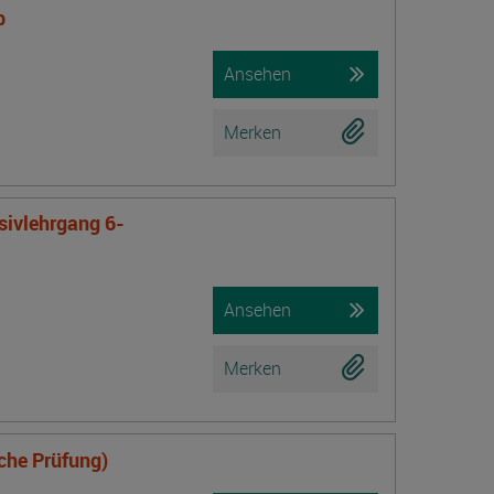
b
Ansehen
Merken
nsivlehrgang 6-
Ansehen
Merken
iche Prüfung)