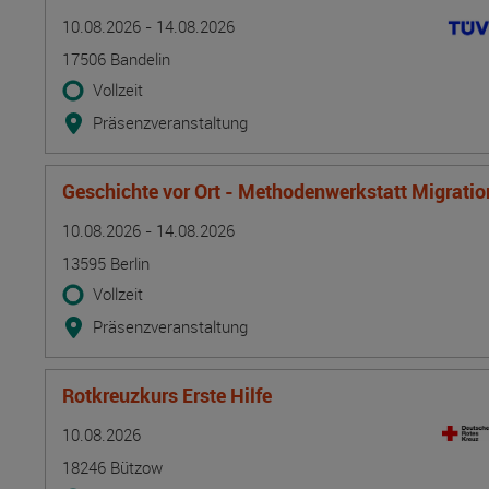
Termin
Ort
Zeitmuster
Lehr- und Lernform
10.08.2026 - 14.08.2026
17506 Bandelin
Vollzeit
Präsenzveranstaltung
Geschichte vor Ort - Methodenwerkstatt Migrati
Termin
Ort
Zeitmuster
Lehr- und Lernform
10.08.2026 - 14.08.2026
13595 Berlin
Vollzeit
Präsenzveranstaltung
Rotkreuzkurs Erste Hilfe
Termin
Ort
Zeitmuster
Lehr- und Lernform
10.08.2026
18246 Bützow