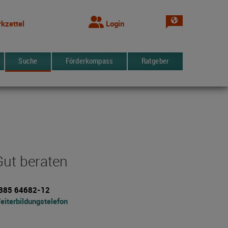
Sprache wechsel
kzettel
Login
Suche
Förderkompass
Ratgeber
Gut beraten
385 64682-12
eiterbildungstelefon