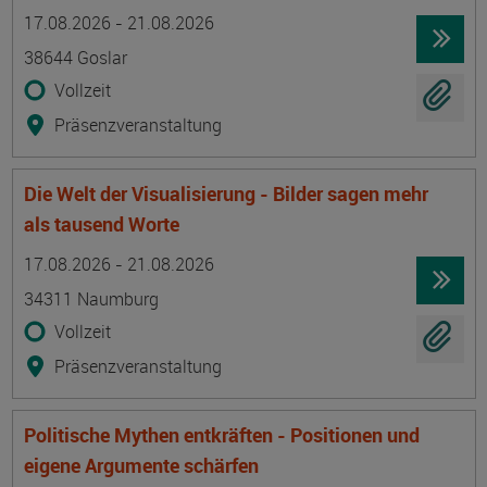
Termin
Ort
Zeitmuster
Lehr- und Lernform
17.08.2026 - 21.08.2026
38644 Goslar
Vollzeit
Präsenzveranstaltung
Die Welt der Visualisierung - Bilder sagen mehr
als tausend Worte
Termin
Ort
Zeitmuster
Lehr- und Lernform
17.08.2026 - 21.08.2026
34311 Naumburg
Vollzeit
Präsenzveranstaltung
Politische Mythen entkräften - Positionen und
eigene Argumente schärfen