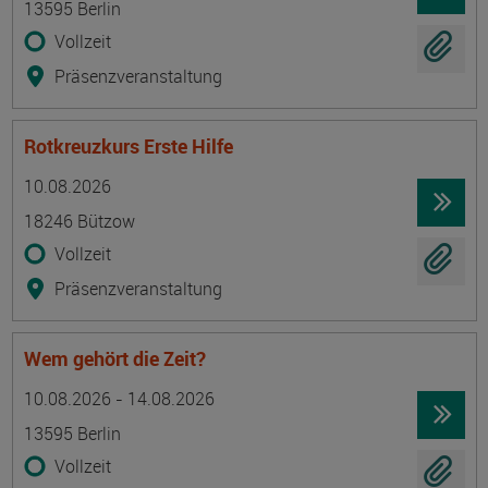
13595 Berlin
Vollzeit
Präsenzveranstaltung
Rotkreuzkurs Erste Hilfe
Termin
Ort
Zeitmuster
Lehr- und Lernform
10.08.2026
18246 Bützow
Vollzeit
Präsenzveranstaltung
Wem gehört die Zeit?
Termin
Ort
Zeitmuster
Lehr- und Lernform
10.08.2026 - 14.08.2026
13595 Berlin
Vollzeit