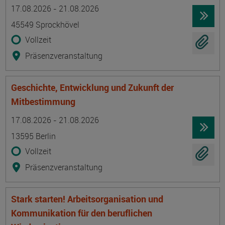
Termin
Ort
Zeitmuster
Lehr- und Lernform
17.08.2026 - 21.08.2026
45549 Sprockhövel
Vollzeit
Präsenzveranstaltung
Geschichte, Entwicklung und Zukunft der
Mitbestimmung
Termin
Ort
Zeitmuster
Lehr- und Lernform
17.08.2026 - 21.08.2026
13595 Berlin
Vollzeit
Präsenzveranstaltung
Stark starten! Arbeitsorganisation und
Kommunikation für den beruflichen