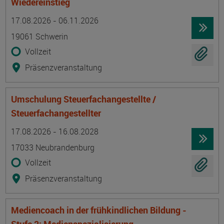
Wiedereinstieg
Termin
Ort
Zeitmuster
Lehr- und Lernform
17.08.2026 - 06.11.2026
19061 Schwerin
Vollzeit
Präsenzveranstaltung
Umschulung Steuerfachangestellte /
Steuerfachangestellter
Termin
Ort
Zeitmuster
Lehr- und Lernform
17.08.2026 - 16.08.2028
17033 Neubrandenburg
Vollzeit
Präsenzveranstaltung
Mediencoach in der frühkindlichen Bildung -