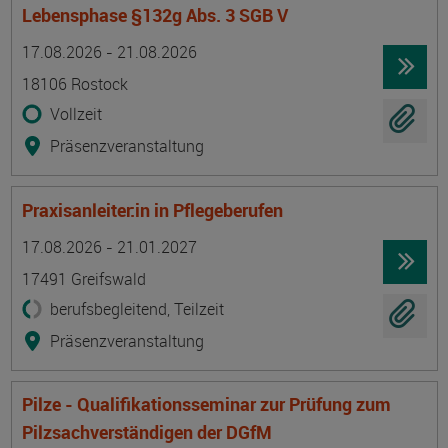
Lebensphase §132g Abs. 3 SGB V
Termin
Ort
Zeitmuster
Lehr- und Lernform
17.08.2026 - 21.08.2026
18106 Rostock
Vollzeit
Präsenzveranstaltung
Praxisanleiter:in in Pflegeberufen
Termin
Ort
Zeitmuster
Lehr- und Lernform
17.08.2026 - 21.01.2027
17491 Greifswald
berufsbegleitend, Teilzeit
Präsenzveranstaltung
Pilze - Qualifikationsseminar zur Prüfung zum
Pilzsachverständigen der DGfM