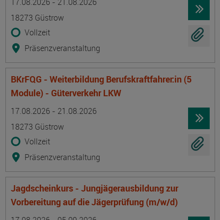
17.08.2026 - 21.08.2026
18273 Güstrow
Vollzeit
Präsenzveranstaltung
BKrFQG - Weiterbildung Berufskraftfahrer:in (5
Module) - Güterverkehr LKW
Termin
Ort
Zeitmuster
Lehr- und Lernform
17.08.2026 - 21.08.2026
18273 Güstrow
Vollzeit
Präsenzveranstaltung
Jagdscheinkurs - Jungjägerausbildung zur
Vorbereitung auf die Jägerprüfung (m/w/d)
Termin
Ort
Zeitmuster
Lehr- und Lernform