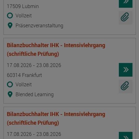
17509 Lubmin
Vollzeit
Präsenzveranstaltung
Bilanzbuchhalter IHK - Intensivlehrgang
(schriftliche Prüfung)
Termin
Ort
Zeitmuster
Lehr- und Lernform
17.08.2026 - 23.08.2026
60314 Frankfurt
Vollzeit
Blended Learning
Bilanzbuchhalter IHK - Intensivlehrgang
(schriftliche Prüfung)
Termin
Ort
Zeitmuster
Lehr- und Lernform
17.08.2026 - 23.08.2026