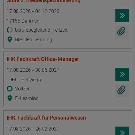
Stufe 2: Medienspezialisierung
Termin
Ort
Zeitmuster
Lehr- und Lernform
17.08.2026 - 04.12.2026
17166 Dahmen
berufsbegleitend, Teilzeit
Blended Learning
IHK Fachkraft Office-Manager
Termin
Ort
Zeitmuster
Lehr- und Lernform
17.08.2026 - 30.05.2027
19061 Schwerin
Vollzeit
E-Learning
IHK-Fachkraft für Personalwesen
Termin
Ort
Zeitmuster
Lehr- und Lernform
17.08.2026 - 26.02.2027