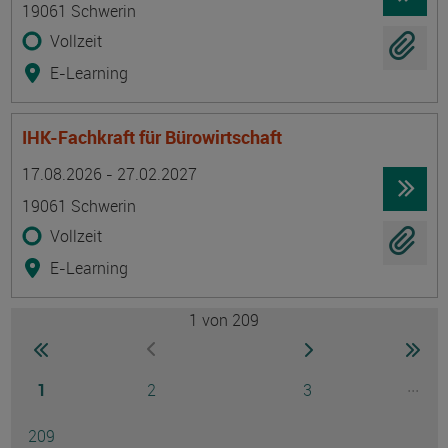
19061 Schwerin
Vollzeit
E-Learning
IHK-Fachkraft für Bürowirtschaft
Termin
Ort
Zeitmuster
Lehr- und Lernform
17.08.2026 - 27.02.2027
19061 Schwerin
Vollzeit
E-Learning
1
von 209
Seite
zur ersten Seite wechseln
zur nächsten Seite
zur 
zur vorherigen Seite wechseln
Seite
Seite
Seite
...
1
2
3
Ausg
Seite
209