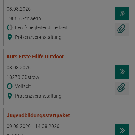
Termin
Ort
Zeitmuster
Lehr- und Lernform
08.08.2026
19055 Schwerin
berufsbegleitend, Teilzeit
Präsenzveranstaltung
Kurs Erste Hilfe Outdoor
Termin
Ort
Zeitmuster
Lehr- und Lernform
08.08.2026
18273 Güstrow
Vollzeit
Präsenzveranstaltung
Jugendbildungsstartpaket
Termin
Ort
Zeitmuster
Lehr- und Lernform
09.08.2026 - 14.08.2026