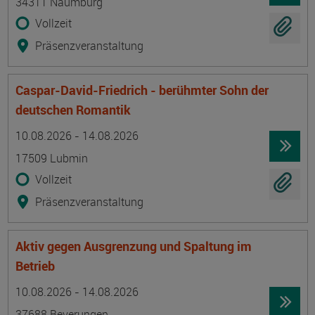
34311 Naumburg
Vollzeit
Präsenzveranstaltung
Caspar-David-Friedrich - berühmter Sohn der
deutschen Romantik
Termin
Ort
Zeitmuster
Lehr- und Lernform
10.08.2026 - 14.08.2026
17509 Lubmin
Vollzeit
Präsenzveranstaltung
Aktiv gegen Ausgrenzung und Spaltung im
Betrieb
Termin
Ort
Zeitmuster
Lehr- und Lernform
10.08.2026 - 14.08.2026
37688 Beverungen