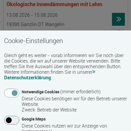
Ökologische Innendämmungen mit Lehm
Termin
Ort
Zeitmuster
Lehr- und Lernform
13.08.2026 - 15.08.2026
19395 Ganzlin OT Wangelin
Vollzeit
Cookie-Einstellungen
Präsenzveranstaltung
Gleich geht es weiter - vorab informieren wir Sie noch über
LID-Prüfung (Leben in Deutschland)
die Cookies, die wir auf unserer Website verwenden. Bitte
treffen Sie Ihre Auswahl über den entsprechenden Button.
Termin
Ort
Zeitmuster
Lehr- und Lernform
14.08.2026
Weitere Informationen finden Sie in unserer
Datenschutzerklärung
.
19055 Schwerin
berufsbegleitend, Teilzeit
(immer erforderlich)
Notwendige Cookies
Diese Cookies benötigen wir für den Betrieb unserer
Präsenzveranstaltung
Website.
Zweck
:
Betrieb der Website
Schwedisch für Anfänger:innen -
Google Maps
wochenendintensiv - A1.1 mit Synne
Diese Cookies nutzen wir zur Anzeige von