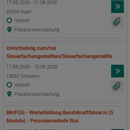
17.08.2026 - 21.08.2026
83334 Inzell
Vollzeit
Präsenzveranstaltung
Umschulung zum/zur
Steuerfachangestellten/Steuerfachangestellte
Termin
Ort
Zeitmuster
Lehr- und Lernform
17.08.2026 - 16.08.2028
19057 Schwerin
Vollzeit
Präsenzveranstaltung
BKrFQG - Weiterbildung Berufskraftfahrer:in (5
Module) - Personenverkehr Bus
Termin
Ort
Zeitmuster
Lehr- und Lernform