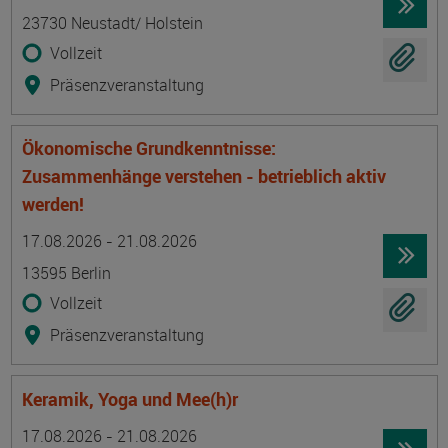
23730 Neustadt/ Holstein
Vollzeit
Präsenzveranstaltung
Ökonomische Grundkenntnisse:
Zusammenhänge verstehen - betrieblich aktiv
werden!
Termin
Ort
Zeitmuster
Lehr- und Lernform
17.08.2026 - 21.08.2026
13595 Berlin
Vollzeit
Präsenzveranstaltung
Keramik, Yoga und Mee(h)r
Termin
Ort
Zeitmuster
Lehr- und Lernform
17.08.2026 - 21.08.2026