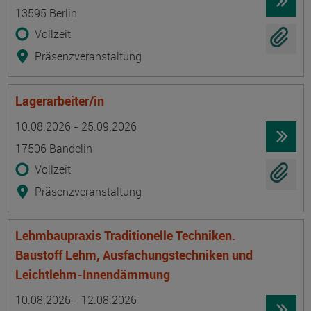
13595 Berlin
Vollzeit
Präsenzveranstaltung
Lagerarbeiter/in
Termin
Ort
Zeitmuster
Lehr- und Lernform
10.08.2026 - 25.09.2026
17506 Bandelin
Vollzeit
Präsenzveranstaltung
Lehmbaupraxis Traditionelle Techniken.
Baustoff Lehm, Ausfachungstechniken und
Leichtlehm-Innendämmung
Termin
Ort
Zeitmuster
Lehr- und Lernform
10.08.2026 - 12.08.2026