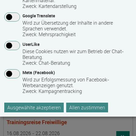
Kartenmaterial.
Termin
Ort
Zeitmuster
Lehr- und Lernform
15.08.2026 - 30.08.2026
Zweck
:
Kartendarstellung
laufender Einstieg möglich
Google Translate
Wird zur Übersetzung der Inhalte in andere
17489 Greifswald
Sprachen verwendet.
berufsbegleitend, Teilzeit
Zweck
:
Mehrsprachigkeit
E-Learning
UserLike
Diese Cookies nutzen wir zum Betrieb der Chat-
Beratung.
Achtsamer Spaziergang zum Hof Medewege
Zweck
:
Chat-Beratung
Termin
Ort
Zeitmuster
Lehr- und Lernform
Meta (Facebook)
16.08.2026
Wird zur Erfolgsmessung von Facebook-
19055 Schwerin
Werbeanzeigen genutzt.
Zweck
:
Kampagnentracking
Vollzeit
Präsenzveranstaltung
Ausgewählte akzeptieren
Allen zustimmen
Trainingsreise Freiwillige
Termin
Ort
Zeitmuster
Lehr- und Lernform
16.08.2026 - 22.08.2026