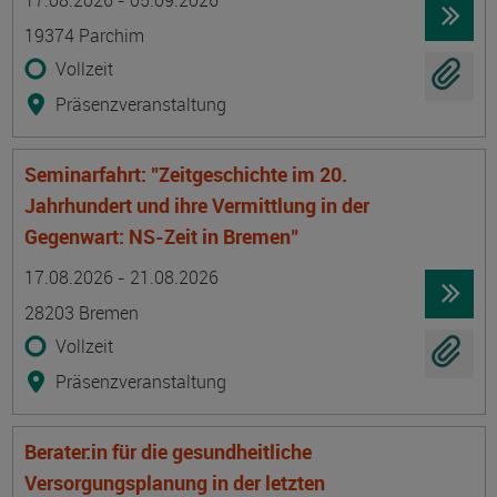
17.08.2026 - 05.09.2026
19374 Parchim
Vollzeit
Präsenzveranstaltung
Seminarfahrt: "Zeitgeschichte im 20.
Jahrhundert und ihre Vermittlung in der
Gegenwart: NS-Zeit in Bremen"
Termin
Ort
Zeitmuster
Lehr- und Lernform
17.08.2026 - 21.08.2026
28203 Bremen
Vollzeit
Präsenzveranstaltung
Berater:in für die gesundheitliche
Versorgungsplanung in der letzten