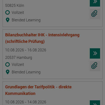
50825 Köln
Vollzeit
Blended Learning
Bilanzbuchhalter IHK - Intensivlehrgang
(schriftliche Prüfung)
Termin
Ort
Zeitmuster
Lehr- und Lernform
10.08.2026 - 16.08.2026
20537 Hamburg
Vollzeit
Blended Learning
Grundlagen der Tarifpolitik - direkte
Kommunikation
Termin
Ort
Zeitmuster
Lehr- und Lernform
10.08.2026 - 14.08.2026