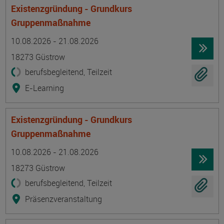
Existenzgründung - Grundkurs
Gruppenmaßnahme
Termin
Ort
Zeitmuster
Lehr- und Lernform
10.08.2026 - 21.08.2026
18273 Güstrow
berufsbegleitend, Teilzeit
E-Learning
Existenzgründung - Grundkurs
Gruppenmaßnahme
Termin
Ort
Zeitmuster
Lehr- und Lernform
10.08.2026 - 21.08.2026
18273 Güstrow
berufsbegleitend, Teilzeit
Präsenzveranstaltung