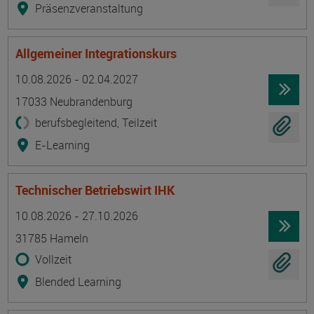
Präsenzveranstaltung
Allgemeiner Integrationskurs
Termin
Ort
Zeitmuster
Lehr- und Lernform
10.08.2026 - 02.04.2027
17033 Neubrandenburg
berufsbegleitend, Teilzeit
E-Learning
Technischer Betriebswirt IHK
Termin
Ort
Zeitmuster
Lehr- und Lernform
10.08.2026 - 27.10.2026
31785 Hameln
Vollzeit
Blended Learning