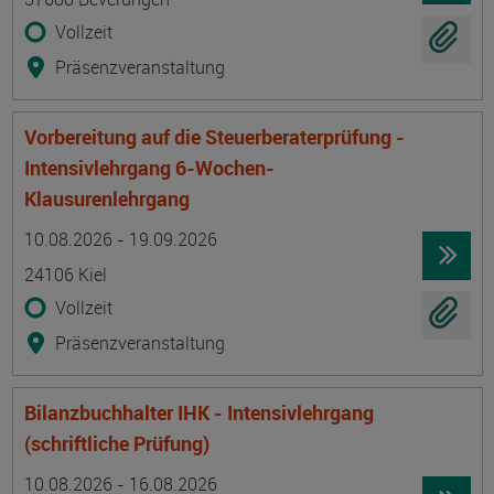
Vollzeit
Präsenzveranstaltung
Vorbereitung auf die Steuerberaterprüfung -
Intensivlehrgang 6-Wochen-
Klausurenlehrgang
Termin
Ort
Zeitmuster
Lehr- und Lernform
10.08.2026 - 19.09.2026
24106 Kiel
Vollzeit
Präsenzveranstaltung
Bilanzbuchhalter IHK - Intensivlehrgang
(schriftliche Prüfung)
Termin
Ort
Zeitmuster
Lehr- und Lernform
10.08.2026 - 16.08.2026