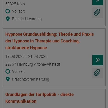
50825 Köln
Vollzeit
Blended Learning
Hypnose Grundausbildung: Theorie und Praxis
der Hypnose in Therapie und Coaching,
strukturierte Hypnose
Termin
Ort
Zeitmuster
Lehr- und Lernform
17.08.2026 - 21.08.2026
22767 Hamburg Altona-Altstadt
Vollzeit
Präsenzveranstaltung
Grundlagen der Tarifpolitik - direkte
Kommunikation
Termin
Ort
Zeitmuster
Lehr- und Lernform