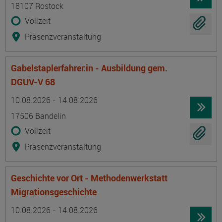
18107 Rostock
Vollzeit
Präsenzveranstaltung
Gabelstaplerfahrer:in - Ausbildung gem.
DGUV-V 68
Termin
Ort
Zeitmuster
Lehr- und Lernform
10.08.2026 - 14.08.2026
17506 Bandelin
Vollzeit
Präsenzveranstaltung
Geschichte vor Ort - Methodenwerkstatt
Migrationsgeschichte
Termin
Ort
Zeitmuster
Lehr- und Lernform
10.08.2026 - 14.08.2026