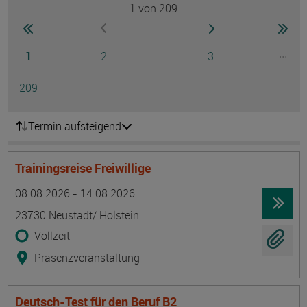
1
von 209
Seite
zur ersten Seite wechseln
zur nächsten Seite
zur 
zur vorherigen Seite wechseln
Seite
Seite
Seite
...
1
2
3
Ausg
Seite
209
Termin aufsteigend
Trainingsreise Freiwillige
Termin
Ort
Zeitmuster
Lehr- und Lernform
08.08.2026 - 14.08.2026
23730 Neustadt/ Holstein
Vollzeit
Präsenzveranstaltung
Deutsch-Test für den Beruf B2