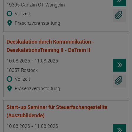
19395 Ganzlin OT Wangelin
Vollzeit
Präsenzveranstaltung
Deeskalation durch Kommunikation -
DeeskalationsTraining II - DeTrain II
Termin
Ort
Zeitmuster
Lehr- und Lernform
10.08.2026 - 11.08.2026
18057 Rostock
Vollzeit
Präsenzveranstaltung
Start-up Seminar für Steuerfachangestellte
(Auszubildende)
Termin
Ort
Zeitmuster
Lehr- und Lernform
10.08.2026 - 11.08.2026