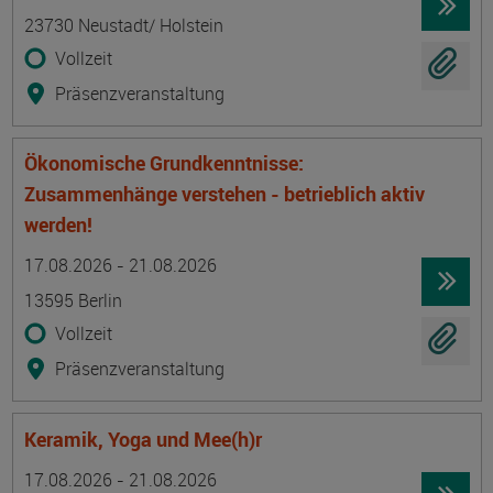
23730 Neustadt/ Holstein
Vollzeit
Präsenzveranstaltung
Ökonomische Grundkenntnisse:
Zusammenhänge verstehen - betrieblich aktiv
werden!
Termin
Ort
Zeitmuster
Lehr- und Lernform
17.08.2026 - 21.08.2026
13595 Berlin
Vollzeit
Präsenzveranstaltung
Keramik, Yoga und Mee(h)r
Termin
Ort
Zeitmuster
Lehr- und Lernform
17.08.2026 - 21.08.2026