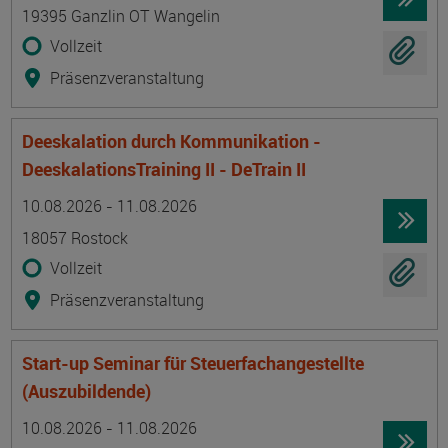
19395 Ganzlin OT Wangelin
Vollzeit
Präsenzveranstaltung
Deeskalation durch Kommunikation -
DeeskalationsTraining II - DeTrain II
Termin
Ort
Zeitmuster
Lehr- und Lernform
10.08.2026 - 11.08.2026
18057 Rostock
Vollzeit
Präsenzveranstaltung
Start-up Seminar für Steuerfachangestellte
(Auszubildende)
Termin
Ort
Zeitmuster
Lehr- und Lernform
10.08.2026 - 11.08.2026