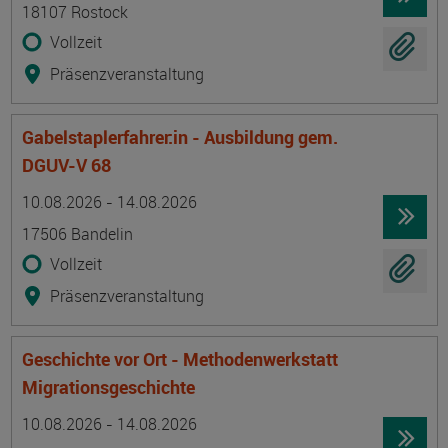
18107 Rostock
Vollzeit
Präsenzveranstaltung
Gabelstaplerfahrer:in - Ausbildung gem.
DGUV-V 68
Termin
Ort
Zeitmuster
Lehr- und Lernform
10.08.2026 - 14.08.2026
17506 Bandelin
Vollzeit
Präsenzveranstaltung
Geschichte vor Ort - Methodenwerkstatt
Migrationsgeschichte
Termin
Ort
Zeitmuster
Lehr- und Lernform
10.08.2026 - 14.08.2026