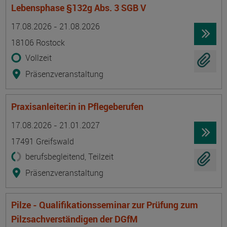
Lebensphase §132g Abs. 3 SGB V
Termin
Ort
Zeitmuster
Lehr- und Lernform
17.08.2026 - 21.08.2026
18106 Rostock
Vollzeit
Präsenzveranstaltung
Praxisanleiter:in in Pflegeberufen
Termin
Ort
Zeitmuster
Lehr- und Lernform
17.08.2026 - 21.01.2027
17491 Greifswald
berufsbegleitend, Teilzeit
Präsenzveranstaltung
Pilze - Qualifikationsseminar zur Prüfung zum
Pilzsachverständigen der DGfM