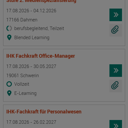
Stufe 2: Medienspezialisierung
Termin
Ort
Zeitmuster
Lehr- und Lernform
17.08.2026 - 04.12.2026
17166 Dahmen
berufsbegleitend, Teilzeit
Blended Learning
IHK Fachkraft Office-Manager
Termin
Ort
Zeitmuster
Lehr- und Lernform
17.08.2026 - 30.05.2027
19061 Schwerin
Vollzeit
E-Learning
IHK-Fachkraft für Personalwesen
Termin
Ort
Zeitmuster
Lehr- und Lernform
17.08.2026 - 26.02.2027