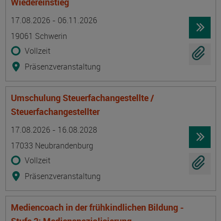
Wiedereinstieg
Termin
Ort
Zeitmuster
Lehr- und Lernform
17.08.2026 - 06.11.2026
19061 Schwerin
Vollzeit
Präsenzveranstaltung
Umschulung Steuerfachangestellte /
Steuerfachangestellter
Termin
Ort
Zeitmuster
Lehr- und Lernform
17.08.2026 - 16.08.2028
17033 Neubrandenburg
Vollzeit
Präsenzveranstaltung
Mediencoach in der frühkindlichen Bildung -