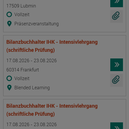
17509 Lubmin
Vollzeit
Präsenzveranstaltung
Bilanzbuchhalter IHK - Intensivlehrgang
(schriftliche Prüfung)
Termin
Ort
Zeitmuster
Lehr- und Lernform
17.08.2026 - 23.08.2026
60314 Frankfurt
Vollzeit
Blended Learning
Bilanzbuchhalter IHK - Intensivlehrgang
(schriftliche Prüfung)
Termin
Ort
Zeitmuster
Lehr- und Lernform
17.08.2026 - 23.08.2026