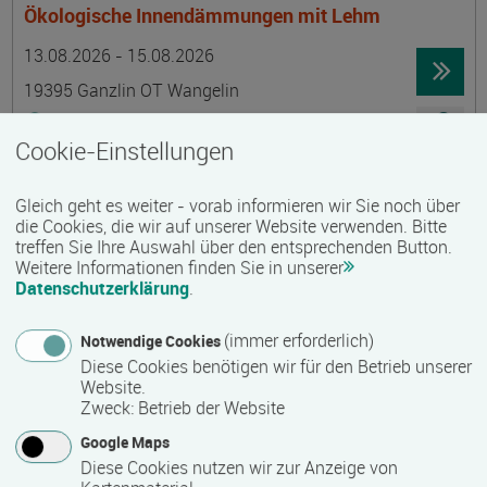
Ökologische Innendämmungen mit Lehm
Termin
Ort
Zeitmuster
Lehr- und Lernform
13.08.2026 - 15.08.2026
19395 Ganzlin OT Wangelin
Vollzeit
Cookie-Einstellungen
Präsenzveranstaltung
Gleich geht es weiter - vorab informieren wir Sie noch über
LID-Prüfung (Leben in Deutschland)
die Cookies, die wir auf unserer Website verwenden. Bitte
treffen Sie Ihre Auswahl über den entsprechenden Button.
Termin
Ort
Zeitmuster
Lehr- und Lernform
14.08.2026
Weitere Informationen finden Sie in unserer
Datenschutzerklärung
.
19055 Schwerin
berufsbegleitend, Teilzeit
(immer erforderlich)
Notwendige Cookies
Diese Cookies benötigen wir für den Betrieb unserer
Präsenzveranstaltung
Website.
Zweck
:
Betrieb der Website
Schwedisch für Anfänger:innen -
Google Maps
wochenendintensiv - A1.1 mit Synne
Diese Cookies nutzen wir zur Anzeige von