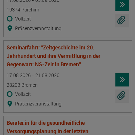
17.08.2026 - 05.09.2026
19374 Parchim
Vollzeit
Präsenzveranstaltung
Seminarfahrt: "Zeitgeschichte im 20.
Jahrhundert und ihre Vermittlung in der
Gegenwart: NS-Zeit in Bremen"
Termin
Ort
Zeitmuster
Lehr- und Lernform
17.08.2026 - 21.08.2026
28203 Bremen
Vollzeit
Präsenzveranstaltung
Berater:in für die gesundheitliche
Versorgungsplanung in der letzten