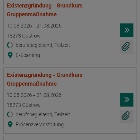
Existenzgründung - Grundkurs
Gruppenmaßnahme
Termin
Ort
Zeitmuster
Lehr- und Lernform
10.08.2026 - 21.08.2026
18273 Güstrow
berufsbegleitend, Teilzeit
E-Learning
Existenzgründung - Grundkurs
Gruppenmaßnahme
Termin
Ort
Zeitmuster
Lehr- und Lernform
10.08.2026 - 21.08.2026
18273 Güstrow
berufsbegleitend, Teilzeit
Präsenzveranstaltung