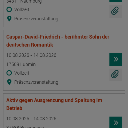
34311 Naumburg
Vollzeit
Präsenzveranstaltung
Caspar-David-Friedrich - berühmter Sohn der
deutschen Romantik
Termin
Ort
Zeitmuster
Lehr- und Lernform
10.08.2026 - 14.08.2026
17509 Lubmin
Vollzeit
Präsenzveranstaltung
Aktiv gegen Ausgrenzung und Spaltung im
Betrieb
Termin
Ort
Zeitmuster
Lehr- und Lernform
10.08.2026 - 14.08.2026
37688 Beverungen