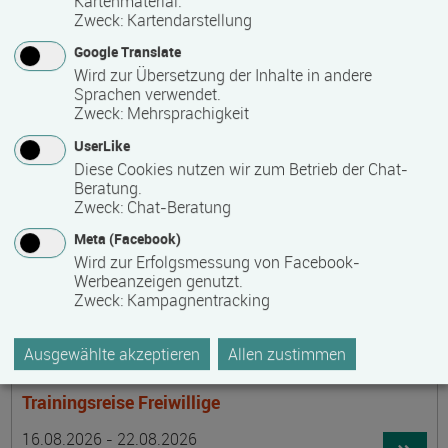
Kartenmaterial.
Termin
Ort
Zeitmuster
Lehr- und Lernform
15.08.2026 - 30.08.2026
Zweck
:
Kartendarstellung
laufender Einstieg möglich
Google Translate
Wird zur Übersetzung der Inhalte in andere
17489 Greifswald
Sprachen verwendet.
berufsbegleitend, Teilzeit
Zweck
:
Mehrsprachigkeit
E-Learning
UserLike
Diese Cookies nutzen wir zum Betrieb der Chat-
Beratung.
Achtsamer Spaziergang zum Hof Medewege
Zweck
:
Chat-Beratung
Termin
Ort
Zeitmuster
Lehr- und Lernform
Meta (Facebook)
16.08.2026
Wird zur Erfolgsmessung von Facebook-
19055 Schwerin
Werbeanzeigen genutzt.
Zweck
:
Kampagnentracking
Vollzeit
Präsenzveranstaltung
Ausgewählte akzeptieren
Allen zustimmen
Trainingsreise Freiwillige
Termin
Ort
Zeitmuster
Lehr- und Lernform
16.08.2026 - 22.08.2026