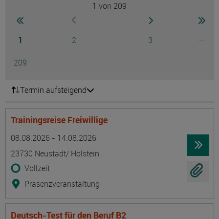
1
von 209
Seite
zur ersten Seite wechseln
zur nächsten Seite
zur 
zur vorherigen Seite wechseln
Seite
Seite
Seite
...
1
2
3
Ausg
Seite
209
Termin aufsteigend
Trainingsreise Freiwillige
Termin
Ort
Zeitmuster
Lehr- und Lernform
08.08.2026 - 14.08.2026
23730 Neustadt/ Holstein
Vollzeit
Präsenzveranstaltung
Deutsch-Test für den Beruf B2