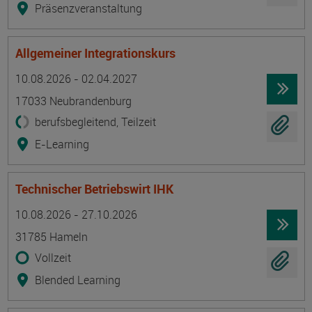
Präsenzveranstaltung
Allgemeiner Integrationskurs
Termin
Ort
Zeitmuster
Lehr- und Lernform
10.08.2026 - 02.04.2027
17033 Neubrandenburg
berufsbegleitend, Teilzeit
E-Learning
Technischer Betriebswirt IHK
Termin
Ort
Zeitmuster
Lehr- und Lernform
10.08.2026 - 27.10.2026
31785 Hameln
Vollzeit
Blended Learning