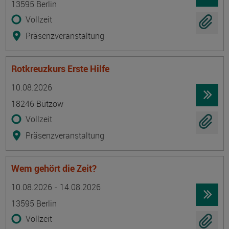
13595 Berlin
Vollzeit
Präsenzveranstaltung
Rotkreuzkurs Erste Hilfe
Termin
Ort
Zeitmuster
Lehr- und Lernform
10.08.2026
18246 Bützow
Vollzeit
Präsenzveranstaltung
Wem gehört die Zeit?
Termin
Ort
Zeitmuster
Lehr- und Lernform
10.08.2026 - 14.08.2026
13595 Berlin
Vollzeit