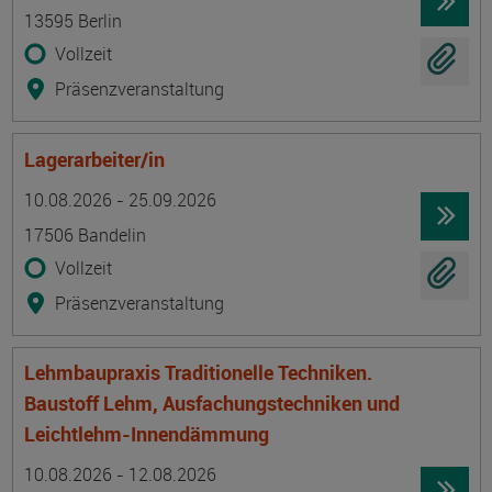
13595 Berlin
Vollzeit
Präsenzveranstaltung
Lagerarbeiter/in
Termin
Ort
Zeitmuster
Lehr- und Lernform
10.08.2026 - 25.09.2026
17506 Bandelin
Vollzeit
Präsenzveranstaltung
Lehmbaupraxis Traditionelle Techniken.
Baustoff Lehm, Ausfachungstechniken und
Leichtlehm-Innendämmung
Termin
Ort
Zeitmuster
Lehr- und Lernform
10.08.2026 - 12.08.2026