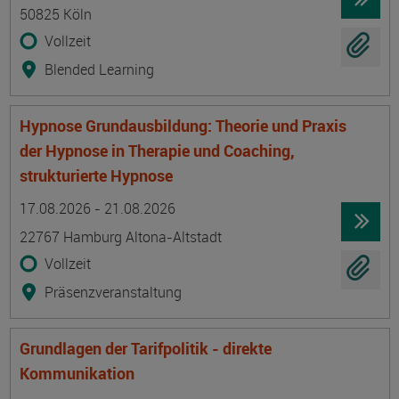
50825 Köln
Vollzeit
Blended Learning
Hypnose Grundausbildung: Theorie und Praxis
der Hypnose in Therapie und Coaching,
strukturierte Hypnose
Termin
Ort
Zeitmuster
Lehr- und Lernform
17.08.2026 - 21.08.2026
22767 Hamburg Altona-Altstadt
Vollzeit
Präsenzveranstaltung
Grundlagen der Tarifpolitik - direkte
Kommunikation
Termin
Ort
Zeitmuster
Lehr- und Lernform