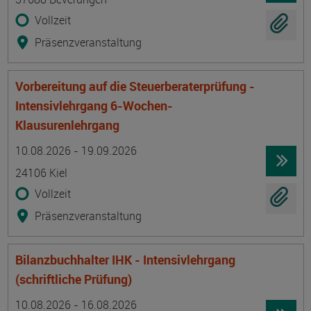
Vollzeit
Präsenzveranstaltung
Vorbereitung auf die Steuerberaterprüfung -
Intensivlehrgang 6-Wochen-
Klausurenlehrgang
Termin
Ort
Zeitmuster
Lehr- und Lernform
10.08.2026 - 19.09.2026
24106 Kiel
Vollzeit
Präsenzveranstaltung
Bilanzbuchhalter IHK - Intensivlehrgang
(schriftliche Prüfung)
Termin
Ort
Zeitmuster
Lehr- und Lernform
10.08.2026 - 16.08.2026