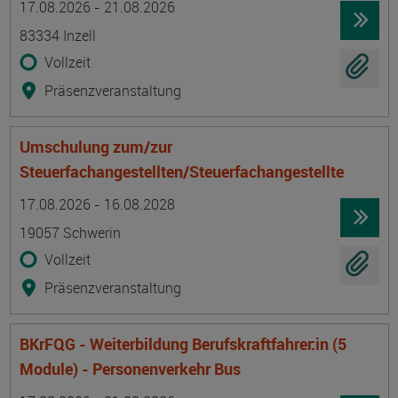
17.08.2026 - 21.08.2026
83334 Inzell
Vollzeit
Präsenzveranstaltung
Umschulung zum/zur
Steuerfachangestellten/Steuerfachangestellte
Termin
Ort
Zeitmuster
Lehr- und Lernform
17.08.2026 - 16.08.2028
19057 Schwerin
Vollzeit
Präsenzveranstaltung
BKrFQG - Weiterbildung Berufskraftfahrer:in (5
Module) - Personenverkehr Bus
Termin
Ort
Zeitmuster
Lehr- und Lernform