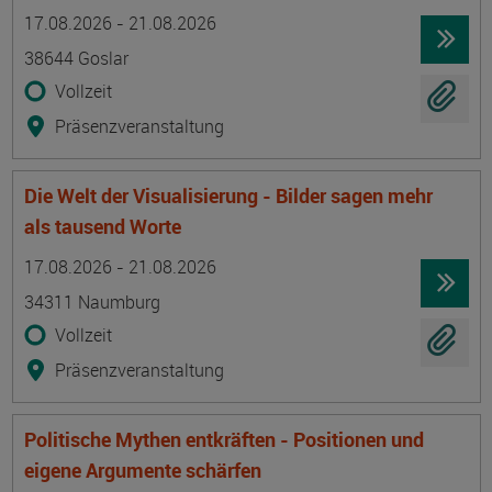
Termin
Ort
Zeitmuster
Lehr- und Lernform
17.08.2026 - 21.08.2026
38644 Goslar
Vollzeit
Präsenzveranstaltung
Die Welt der Visualisierung - Bilder sagen mehr
als tausend Worte
Termin
Ort
Zeitmuster
Lehr- und Lernform
17.08.2026 - 21.08.2026
34311 Naumburg
Vollzeit
Präsenzveranstaltung
Politische Mythen entkräften - Positionen und
eigene Argumente schärfen