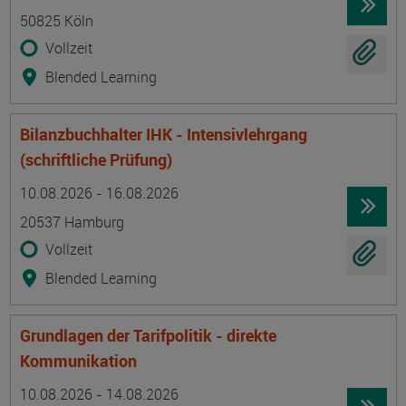
50825 Köln
Vollzeit
Blended Learning
Bilanzbuchhalter IHK - Intensivlehrgang
(schriftliche Prüfung)
Termin
Ort
Zeitmuster
Lehr- und Lernform
10.08.2026 - 16.08.2026
20537 Hamburg
Vollzeit
Blended Learning
Grundlagen der Tarifpolitik - direkte
Kommunikation
Termin
Ort
Zeitmuster
Lehr- und Lernform
10.08.2026 - 14.08.2026