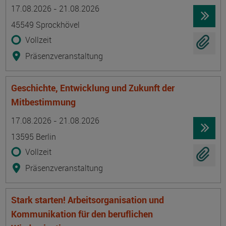
Termin
Ort
Zeitmuster
Lehr- und Lernform
17.08.2026 - 21.08.2026
45549 Sprockhövel
Vollzeit
Präsenzveranstaltung
Geschichte, Entwicklung und Zukunft der
Mitbestimmung
Termin
Ort
Zeitmuster
Lehr- und Lernform
17.08.2026 - 21.08.2026
13595 Berlin
Vollzeit
Präsenzveranstaltung
Stark starten! Arbeitsorganisation und
Kommunikation für den beruflichen