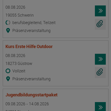
Termin
Ort
Zeitmuster
Lehr- und Lernform
08.08.2026
19055 Schwerin
berufsbegleitend, Teilzeit
Präsenzveranstaltung
Kurs Erste Hilfe Outdoor
Termin
Ort
Zeitmuster
Lehr- und Lernform
08.08.2026
18273 Güstrow
Vollzeit
Präsenzveranstaltung
Jugendbildungsstartpaket
Termin
Ort
Zeitmuster
Lehr- und Lernform
09.08.2026 - 14.08.2026