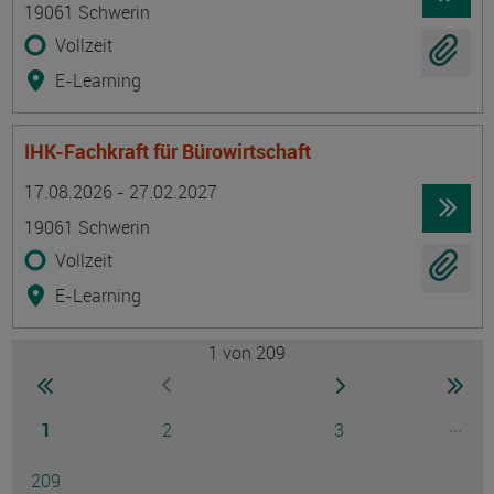
19061 Schwerin
Vollzeit
E-Learning
IHK-Fachkraft für Bürowirtschaft
Termin
Ort
Zeitmuster
Lehr- und Lernform
17.08.2026 - 27.02.2027
19061 Schwerin
Vollzeit
E-Learning
1
von 209
Seite
zur ersten Seite wechseln
zur nächsten Seite
zur 
zur vorherigen Seite wechseln
Seite
Seite
Seite
...
1
2
3
Ausg
Seite
209