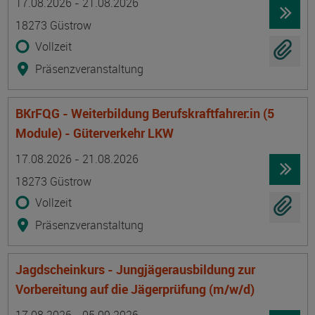
17.08.2026 - 21.08.2026
18273 Güstrow
Vollzeit
Präsenzveranstaltung
BKrFQG - Weiterbildung Berufskraftfahrer:in (5
Module) - Güterverkehr LKW
Termin
Ort
Zeitmuster
Lehr- und Lernform
17.08.2026 - 21.08.2026
18273 Güstrow
Vollzeit
Präsenzveranstaltung
Jagdscheinkurs - Jungjägerausbildung zur
Vorbereitung auf die Jägerprüfung (m/w/d)
Termin
Ort
Zeitmuster
Lehr- und Lernform