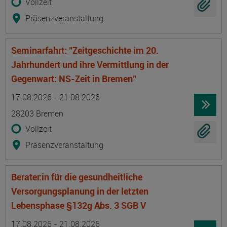
Vollzeit
Präsenzveranstaltung
Seminarfahrt: "Zeitgeschichte im 20.
Jahrhundert und ihre Vermittlung in der
Gegenwart: NS-Zeit in Bremen"
Termin
Ort
Zeitmuster
Lehr- und Lernform
17.08.2026 - 21.08.2026
28203 Bremen
Vollzeit
Präsenzveranstaltung
Berater:in für die gesundheitliche
Versorgungsplanung in der letzten
Lebensphase §132g Abs. 3 SGB V
Termin
Ort
Zeitmuster
Lehr- und Lernform
17.08.2026 - 21.08.2026