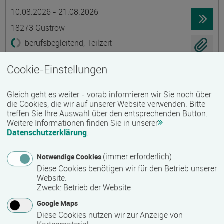
Termin
Ort
Zeitmuster
Lehr- und Lernform
10.08.2026 - 21.08.2026
18273 Güstrow
berufsbegleitend, Teilzeit
E-Learning
Cookie-Einstellungen
Existenzgründung - Grundkurs
Gleich geht es weiter - vorab informieren wir Sie noch über
Gruppenmaßnahme
die Cookies, die wir auf unserer Website verwenden. Bitte
treffen Sie Ihre Auswahl über den entsprechenden Button.
Termin
Ort
Zeitmuster
Lehr- und Lernform
10.08.2026 - 21.08.2026
Weitere Informationen finden Sie in unserer
Datenschutzerklärung
.
18273 Güstrow
berufsbegleitend, Teilzeit
(immer erforderlich)
Notwendige Cookies
Diese Cookies benötigen wir für den Betrieb unserer
Präsenzveranstaltung
Website.
Zweck
:
Betrieb der Website
Ökologische Innendämmungen mit Lehm
Google Maps
Termin
Ort
Zeitmuster
Lehr- und Lernform
Diese Cookies nutzen wir zur Anzeige von
13.08.2026 - 15.08.2026