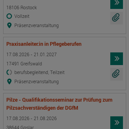
18106 Rostock
Vollzeit
Präsenzveranstaltung
Praxisanleiter:in in Pflegeberufen
Termin
Ort
Zeitmuster
Lehr- und Lernform
17.08.2026 - 21.01.2027
17491 Greifswald
berufsbegleitend, Teilzeit
Präsenzveranstaltung
Pilze - Qualifikationsseminar zur Prüfung zum
Pilzsachverständigen der DGfM
Termin
Ort
Zeitmuster
Lehr- und Lernform
17.08.2026 - 21.08.2026
38644 Goslar