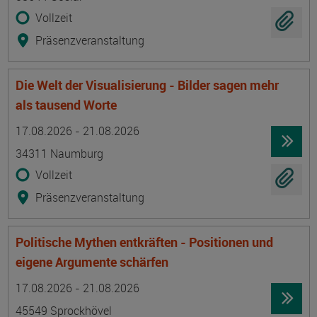
Vollzeit
Präsenzveranstaltung
Die Welt der Visualisierung - Bilder sagen mehr
als tausend Worte
Termin
Ort
Zeitmuster
Lehr- und Lernform
17.08.2026 - 21.08.2026
34311 Naumburg
Vollzeit
Präsenzveranstaltung
Politische Mythen entkräften - Positionen und
eigene Argumente schärfen
Termin
Ort
Zeitmuster
Lehr- und Lernform
17.08.2026 - 21.08.2026
45549 Sprockhövel