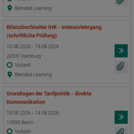
Blended Learning
Bilanzbuchhalter IHK - Intensivlehrgang
(schriftliche Prüfung)
Termin
Ort
Zeitmuster
Lehr- und Lernform
10.08.2026 - 16.08.2026
20537 Hamburg
Vollzeit
Blended Learning
Grundlagen der Tarifpolitik - direkte
Kommunikation
Termin
Ort
Zeitmuster
Lehr- und Lernform
10.08.2026 - 14.08.2026
13595 Berlin
Vollzeit