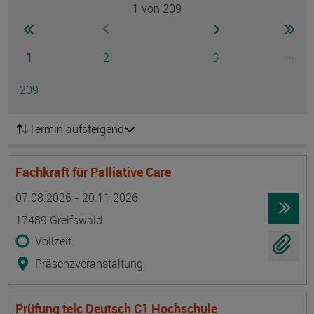
1
von 209
Seite
zur ersten Seite wechseln
zur nächsten Seite
zur 
zur vorherigen Seite wechseln
Seite
Seite
Seite
...
1
2
3
Ausg
Seite
209
Termin aufsteigend
Fachkraft für Palliative Care
Termin
Ort
Zeitmuster
Lehr- und Lernform
07.08.2026 - 20.11.2026
17489 Greifswald
Vollzeit
Präsenzveranstaltung
Prüfung telc Deutsch C1 Hochschule