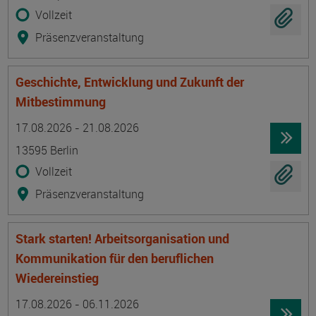
Vollzeit
Präsenzveranstaltung
Geschichte, Entwicklung und Zukunft der
Mitbestimmung
Termin
Ort
Zeitmuster
Lehr- und Lernform
17.08.2026 - 21.08.2026
13595 Berlin
Vollzeit
Präsenzveranstaltung
Stark starten! Arbeitsorganisation und
Kommunikation für den beruflichen
Wiedereinstieg
Termin
Ort
Zeitmuster
Lehr- und Lernform
17.08.2026 - 06.11.2026