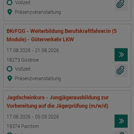
Vollzeit
Präsenzveranstaltung
BKrFQG - Weiterbildung Berufskraftfahrer:in (5
Module) - Güterverkehr LKW
Termin
Ort
Zeitmuster
Lehr- und Lernform
17.08.2026 - 21.08.2026
18273 Güstrow
Vollzeit
Präsenzveranstaltung
Jagdscheinkurs - Jungjägerausbildung zur
Vorbereitung auf die Jägerprüfung (m/w/d)
Termin
Ort
Zeitmuster
Lehr- und Lernform
17.08.2026 - 05.09.2026
19374 Parchim