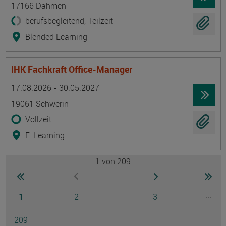
17166 Dahmen
berufsbegleitend, Teilzeit
Blended Learning
IHK Fachkraft Office-Manager
Termin
Ort
Zeitmuster
Lehr- und Lernform
17.08.2026 - 30.05.2027
19061 Schwerin
Vollzeit
E-Learning
1
von 209
Seite
zur ersten Seite wechseln
zur nächsten Seite
zur 
zur vorherigen Seite wechseln
Seite
Seite
Seite
...
1
2
3
Ausg
Seite
209