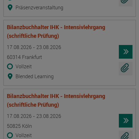
Präsenzveranstaltung
Bilanzbuchhalter IHK - Intensivlehrgang
(schriftliche Prüfung)
Termin
Ort
Zeitmuster
Lehr- und Lernform
17.08.2026 - 23.08.2026
60314 Frankfurt
Vollzeit
Blended Learning
Bilanzbuchhalter IHK - Intensivlehrgang
(schriftliche Prüfung)
Termin
Ort
Zeitmuster
Lehr- und Lernform
17.08.2026 - 23.08.2026
50825 Köln
Vollzeit