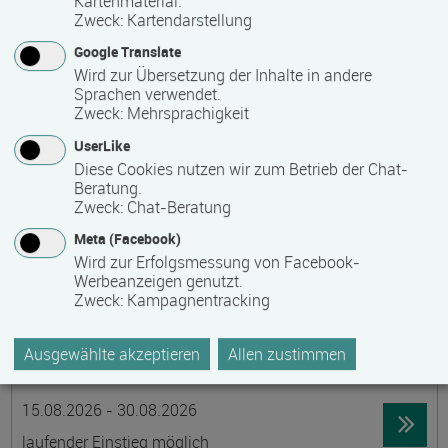
Kartenmaterial.
Zweck
:
Kartendarstellung
19395 Ganzlin OT Wangelin
Google Translate
Vollzeit
Wird zur Übersetzung der Inhalte in andere
Präsenzveranstaltung
Sprachen verwendet.
Zweck
:
Mehrsprachigkeit
UserLike
LID-Prüfung (Leben in Deutschland)
Diese Cookies nutzen wir zum Betrieb der Chat-
Termin
Ort
Zeitmuster
Lehr- und Lernform
Beratung.
14.08.2026
Zweck
:
Chat-Beratung
19055 Schwerin
Meta (Facebook)
berufsbegleitend, Teilzeit
Wird zur Erfolgsmessung von Facebook-
Werbeanzeigen genutzt.
Präsenzveranstaltung
Zweck
:
Kampagnentracking
Schwedisch für Anfänger:innen -
Ausgewählte akzeptieren
Allen zustimmen
wochenendintensiv - A1.1 mit Synne
Termin
Ort
Zeitmuster
Lehr- und Lernform
15.08.2026 - 30.08.2026
laufender Einstieg möglich