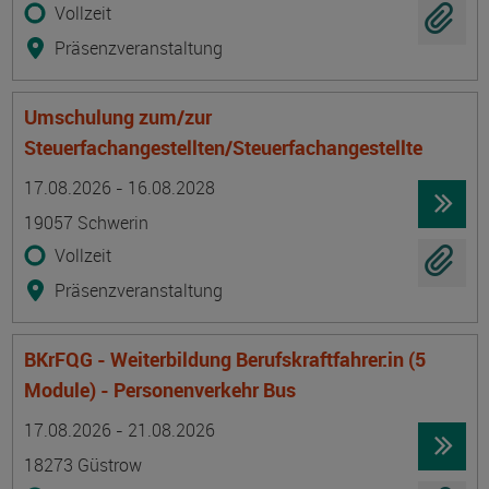
Vollzeit
Präsenzveranstaltung
Umschulung zum/zur
Steuerfachangestellten/Steuerfachangestellte
Termin
Ort
Zeitmuster
Lehr- und Lernform
17.08.2026 - 16.08.2028
19057 Schwerin
Vollzeit
Präsenzveranstaltung
BKrFQG - Weiterbildung Berufskraftfahrer:in (5
Module) - Personenverkehr Bus
Termin
Ort
Zeitmuster
Lehr- und Lernform
17.08.2026 - 21.08.2026
18273 Güstrow