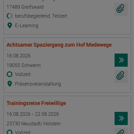
17489 Greifswald
berufsbegleitend, Teilzeit
E-Learning
Achtsamer Spaziergang zum Hof Medewege
Termin
Ort
Zeitmuster
Lehr- und Lernform
16.08.2026
19055 Schwerin
Vollzeit
Präsenzveranstaltung
Trainingsreise Freiwillige
Termin
Ort
Zeitmuster
Lehr- und Lernform
16.08.2026 - 22.08.2026
23730 Neustadt/ Holstein
Vollzeit