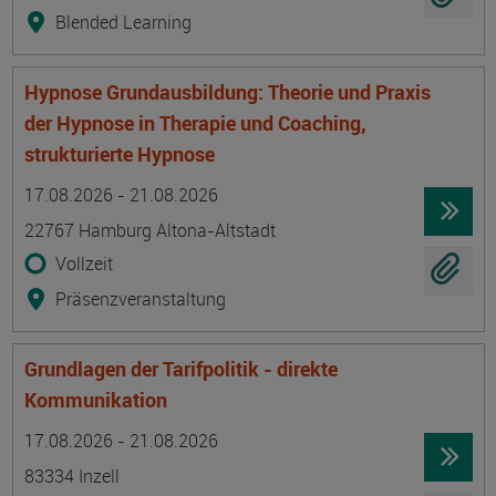
Blended Learning
Hypnose Grundausbildung: Theorie und Praxis
der Hypnose in Therapie und Coaching,
strukturierte Hypnose
Termin
Ort
Zeitmuster
Lehr- und Lernform
17.08.2026 - 21.08.2026
22767 Hamburg Altona-Altstadt
Vollzeit
Präsenzveranstaltung
Grundlagen der Tarifpolitik - direkte
Kommunikation
Termin
Ort
Zeitmuster
Lehr- und Lernform
17.08.2026 - 21.08.2026
83334 Inzell