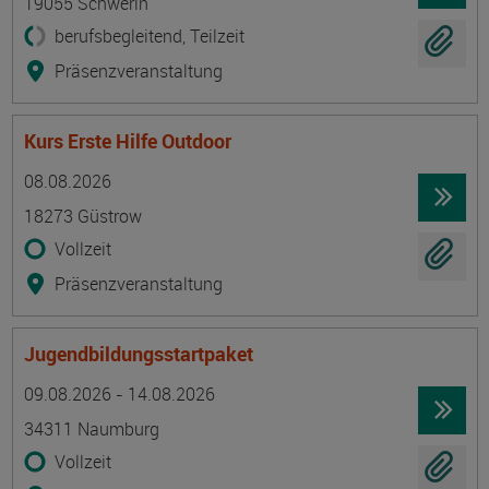
19055 Schwerin
berufsbegleitend, Teilzeit
Präsenzveranstaltung
Kurs Erste Hilfe Outdoor
Termin
Ort
Zeitmuster
Lehr- und Lernform
08.08.2026
18273 Güstrow
Vollzeit
Präsenzveranstaltung
Jugendbildungsstartpaket
Termin
Ort
Zeitmuster
Lehr- und Lernform
09.08.2026 - 14.08.2026
34311 Naumburg
Vollzeit