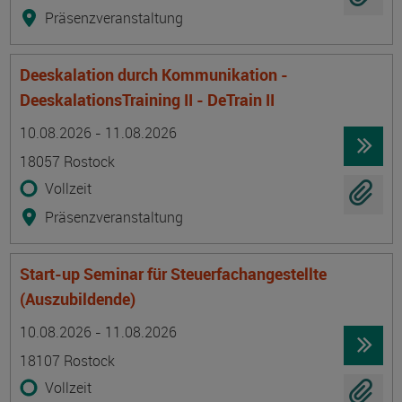
Präsenzveranstaltung
Deeskalation durch Kommunikation -
DeeskalationsTraining II - DeTrain II
Termin
Ort
Zeitmuster
Lehr- und Lernform
10.08.2026 - 11.08.2026
18057 Rostock
Vollzeit
Präsenzveranstaltung
Start-up Seminar für Steuerfachangestellte
(Auszubildende)
Termin
Ort
Zeitmuster
Lehr- und Lernform
10.08.2026 - 11.08.2026
18107 Rostock
Vollzeit