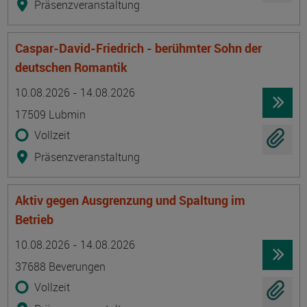
Präsenzveranstaltung
Caspar-David-Friedrich - berühmter Sohn der
deutschen Romantik
Termin
Ort
Zeitmuster
Lehr- und Lernform
10.08.2026 - 14.08.2026
17509 Lubmin
Vollzeit
Präsenzveranstaltung
Aktiv gegen Ausgrenzung und Spaltung im
Betrieb
Termin
Ort
Zeitmuster
Lehr- und Lernform
10.08.2026 - 14.08.2026
37688 Beverungen
Vollzeit