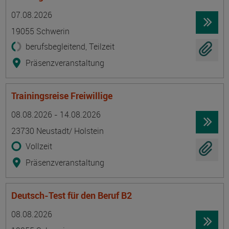
Termin
Ort
Zeitmuster
Lehr- und Lernform
07.08.2026
19055 Schwerin
berufsbegleitend, Teilzeit
Präsenzveranstaltung
Trainingsreise Freiwillige
Termin
Ort
Zeitmuster
Lehr- und Lernform
08.08.2026 - 14.08.2026
23730 Neustadt/ Holstein
Vollzeit
Präsenzveranstaltung
Deutsch-Test für den Beruf B2
Termin
Ort
Zeitmuster
Lehr- und Lernform
08.08.2026