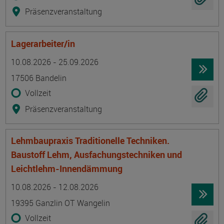
Präsenzveranstaltung
Lagerarbeiter/in
Termin
Ort
Zeitmuster
Lehr- und Lernform
10.08.2026 - 25.09.2026
17506 Bandelin
Vollzeit
Präsenzveranstaltung
Lehmbaupraxis Traditionelle Techniken.
Baustoff Lehm, Ausfachungstechniken und
Leichtlehm-Innendämmung
Termin
Ort
Zeitmuster
Lehr- und Lernform
10.08.2026 - 12.08.2026
19395 Ganzlin OT Wangelin
Vollzeit