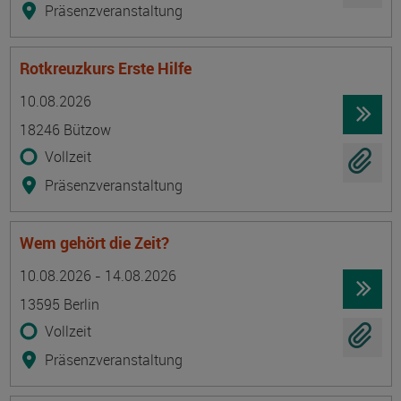
Präsenzveranstaltung
Rotkreuzkurs Erste Hilfe
Termin
Ort
Zeitmuster
Lehr- und Lernform
10.08.2026
18246 Bützow
Vollzeit
Präsenzveranstaltung
Wem gehört die Zeit?
Termin
Ort
Zeitmuster
Lehr- und Lernform
10.08.2026 - 14.08.2026
13595 Berlin
Vollzeit
Präsenzveranstaltung