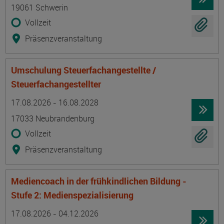
19061 Schwerin
Vollzeit
Präsenzveranstaltung
Umschulung Steuerfachangestellte /
Steuerfachangestellter
Termin
Ort
Zeitmuster
Lehr- und Lernform
17.08.2026 - 16.08.2028
17033 Neubrandenburg
Vollzeit
Präsenzveranstaltung
Mediencoach in der frühkindlichen Bildung -
Stufe 2: Medienspezialisierung
Termin
Ort
Zeitmuster
Lehr- und Lernform
17.08.2026 - 04.12.2026