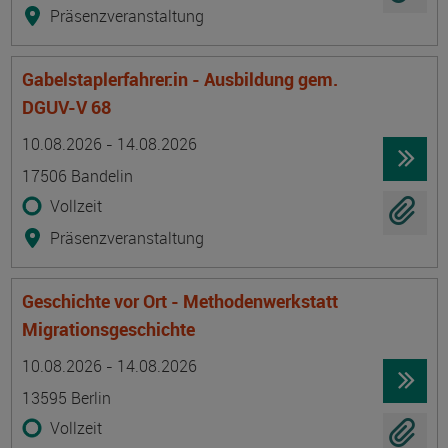
Präsenzveranstaltung
Gabelstaplerfahrer:in - Ausbildung gem.
DGUV-V 68
Termin
Ort
Zeitmuster
Lehr- und Lernform
10.08.2026 - 14.08.2026
17506 Bandelin
Vollzeit
Präsenzveranstaltung
Geschichte vor Ort - Methodenwerkstatt
Migrationsgeschichte
Termin
Ort
Zeitmuster
Lehr- und Lernform
10.08.2026 - 14.08.2026
13595 Berlin
Vollzeit