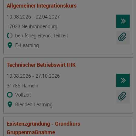
Allgemeiner Integrationskurs
Termin
Ort
Zeitmuster
Lehr- und Lernform
10.08.2026 - 02.04.2027
17033 Neubrandenburg
berufsbegleitend, Teilzeit
E-Learning
Technischer Betriebswirt IHK
Termin
Ort
Zeitmuster
Lehr- und Lernform
10.08.2026 - 27.10.2026
31785 Hameln
Vollzeit
Blended Learning
Existenzgründung - Grundkurs
Gruppenmaßnahme