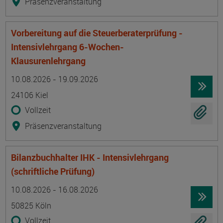
Präsenzveranstaltung
Vorbereitung auf die Steuerberaterprüfung -
Intensivlehrgang 6-Wochen-
Klausurenlehrgang
Termin
Ort
Zeitmuster
Lehr- und Lernform
10.08.2026 - 19.09.2026
24106 Kiel
Vollzeit
Präsenzveranstaltung
Bilanzbuchhalter IHK - Intensivlehrgang
(schriftliche Prüfung)
Termin
Ort
Zeitmuster
Lehr- und Lernform
10.08.2026 - 16.08.2026
50825 Köln
Vollzeit