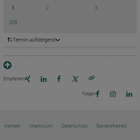
Seite
Seite
Seite
...
1
2
3
Ausg
Seite
209
Termin aufsteigend
Empfehlen
Link kopieren
Folgen
Kontakt
Impressum
Datenschutz
Barrierefreiheit