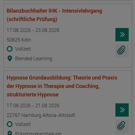
Bilanzbuchhalter IHK - Intensivlehrgang
(schriftliche Prüfung)
Termin
Ort
Zeitmuster
Lehr- und Lernform
17.08.2026 - 23.08.2026
50825 Köln
Vollzeit
Blended Learning
Hypnose Grundausbildung: Theorie und Praxis
der Hypnose in Therapie und Coaching,
strukturierte Hypnose
Termin
Ort
Zeitmuster
Lehr- und Lernform
17.08.2026 - 21.08.2026
22767 Hamburg Altona-Altstadt
Vollzeit
Präsenzveranstaltung