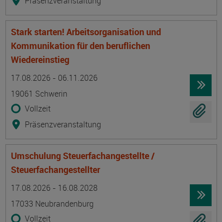
Präsenzveranstaltung
Stark starten! Arbeitsorganisation und
Kommunikation für den beruflichen
Wiedereinstieg
Termin
Ort
Zeitmuster
Lehr- und Lernform
17.08.2026 - 06.11.2026
19061 Schwerin
Vollzeit
Präsenzveranstaltung
Umschulung Steuerfachangestellte /
Steuerfachangestellter
Termin
Ort
Zeitmuster
Lehr- und Lernform
17.08.2026 - 16.08.2028
17033 Neubrandenburg
Vollzeit