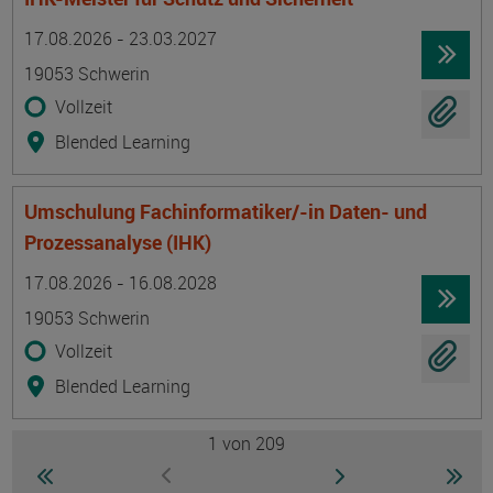
Termin
Ort
Zeitmuster
Lehr- und Lernform
17.08.2026 - 23.03.2027
19053 Schwerin
Vollzeit
Blended Learning
Umschulung Fachinformatiker/-in Daten- und
Prozessanalyse (IHK)
Termin
Ort
Zeitmuster
Lehr- und Lernform
17.08.2026 - 16.08.2028
19053 Schwerin
Vollzeit
Blended Learning
1
von 209
Seite
zur ersten Seite wechseln
zur nächsten Seite
zur 
zur vorherigen Seite wechseln