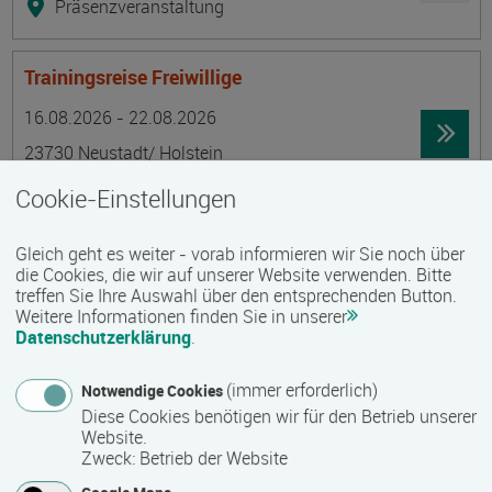
Präsenzveranstaltung
Trainingsreise Freiwillige
Termin
Ort
Zeitmuster
Lehr- und Lernform
16.08.2026 - 22.08.2026
23730 Neustadt/ Holstein
Vollzeit
Cookie-Einstellungen
Präsenzveranstaltung
Gleich geht es weiter - vorab informieren wir Sie noch über
die Cookies, die wir auf unserer Website verwenden. Bitte
Ökonomische Grundkenntnisse:
treffen Sie Ihre Auswahl über den entsprechenden Button.
Weitere Informationen finden Sie in unserer
Zusammenhänge verstehen - betrieblich aktiv
Datenschutzerklärung
.
werden!
Termin
Ort
Zeitmuster
Lehr- und Lernform
(immer erforderlich)
Notwendige Cookies
17.08.2026 - 21.08.2026
Diese Cookies benötigen wir für den Betrieb unserer
13595 Berlin
Website.
Zweck
:
Betrieb der Website
Vollzeit