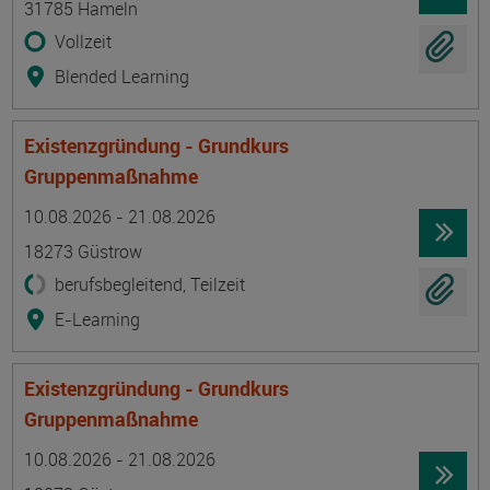
31785 Hameln
Vollzeit
Blended Learning
Existenzgründung - Grundkurs
Gruppenmaßnahme
Termin
Ort
Zeitmuster
Lehr- und Lernform
10.08.2026 - 21.08.2026
18273 Güstrow
berufsbegleitend, Teilzeit
E-Learning
Existenzgründung - Grundkurs
Gruppenmaßnahme
Termin
Ort
Zeitmuster
Lehr- und Lernform
10.08.2026 - 21.08.2026