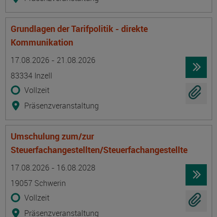
Grundlagen der Tarifpolitik - direkte
Kommunikation
Termin
Ort
Zeitmuster
Lehr- und Lernform
17.08.2026 - 21.08.2026
83334 Inzell
Vollzeit
Präsenzveranstaltung
Umschulung zum/zur
Steuerfachangestellten/Steuerfachangestellte
Termin
Ort
Zeitmuster
Lehr- und Lernform
17.08.2026 - 16.08.2028
19057 Schwerin
Vollzeit
Präsenzveranstaltung