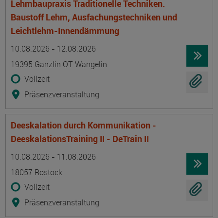
Lehmbaupraxis Traditionelle Techniken.
Baustoff Lehm, Ausfachungstechniken und
Leichtlehm-Innendämmung
Termin
Ort
Zeitmuster
Lehr- und Lernform
10.08.2026 - 12.08.2026
19395 Ganzlin OT Wangelin
Vollzeit
Präsenzveranstaltung
Deeskalation durch Kommunikation -
DeeskalationsTraining II - DeTrain II
Termin
Ort
Zeitmuster
Lehr- und Lernform
10.08.2026 - 11.08.2026
18057 Rostock
Vollzeit
Präsenzveranstaltung