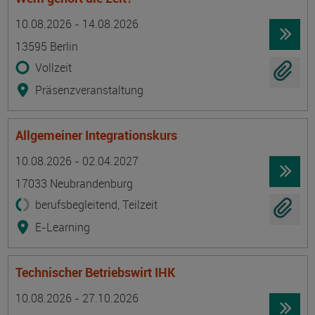
Termin
Ort
Zeitmuster
Lehr- und Lernform
10.08.2026 - 14.08.2026
13595 Berlin
Vollzeit
Präsenzveranstaltung
Allgemeiner Integrationskurs
Termin
Ort
Zeitmuster
Lehr- und Lernform
10.08.2026 - 02.04.2027
17033 Neubrandenburg
berufsbegleitend, Teilzeit
E-Learning
Technischer Betriebswirt IHK
Termin
Ort
Zeitmuster
Lehr- und Lernform
10.08.2026 - 27.10.2026