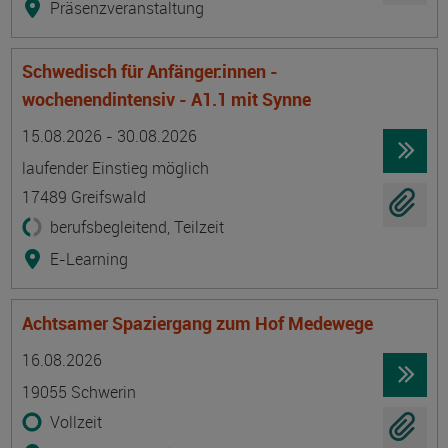
Präsenzveranstaltung
Schwedisch für Anfänger:innen -
wochenendintensiv - A1.1 mit Synne
Termin
Ort
Zeitmuster
Lehr- und Lernform
15.08.2026 - 30.08.2026
laufender Einstieg möglich
17489 Greifswald
berufsbegleitend, Teilzeit
E-Learning
Achtsamer Spaziergang zum Hof Medewege
Termin
Ort
Zeitmuster
Lehr- und Lernform
16.08.2026
19055 Schwerin
Vollzeit