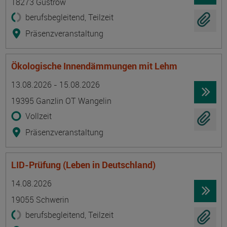
18273 Güstrow
berufsbegleitend, Teilzeit
Präsenzveranstaltung
Ökologische Innendämmungen mit Lehm
Termin
Ort
Zeitmuster
Lehr- und Lernform
13.08.2026 - 15.08.2026
19395 Ganzlin OT Wangelin
Vollzeit
Präsenzveranstaltung
LID-Prüfung (Leben in Deutschland)
Termin
Ort
Zeitmuster
Lehr- und Lernform
14.08.2026
19055 Schwerin
berufsbegleitend, Teilzeit