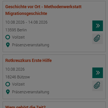
Geschichte vor Ort - Methodenwerkstatt
Migrationsgeschichte
Termin
Ort
Zeitmuster
Lehr- und Lernform
10.08.2026 - 14.08.2026
13595 Berlin
Vollzeit
Präsenzveranstaltung
Rotkreuzkurs Erste Hilfe
Termin
Ort
Zeitmuster
Lehr- und Lernform
10.08.2026
18246 Bützow
Vollzeit
Präsenzveranstaltung
Wem gehört die Zeit?