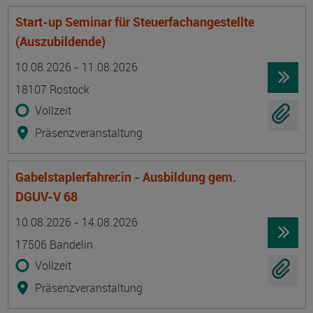
Start-up Seminar für Steuerfachangestellte
(Auszubildende)
Termin
Ort
Zeitmuster
Lehr- und Lernform
10.08.2026 - 11.08.2026
18107 Rostock
Vollzeit
Präsenzveranstaltung
Gabelstaplerfahrer:in - Ausbildung gem.
DGUV-V 68
Termin
Ort
Zeitmuster
Lehr- und Lernform
10.08.2026 - 14.08.2026
17506 Bandelin
Vollzeit
Präsenzveranstaltung