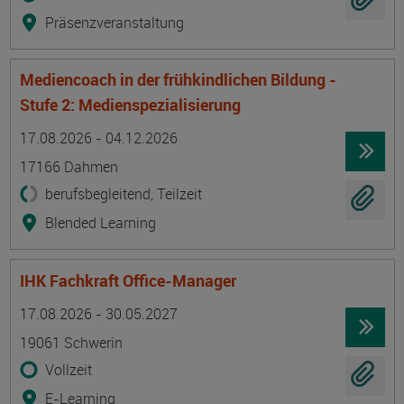
Präsenzveranstaltung
Mediencoach in der frühkindlichen Bildung -
Stufe 2: Medienspezialisierung
Termin
Ort
Zeitmuster
Lehr- und Lernform
17.08.2026 - 04.12.2026
17166 Dahmen
berufsbegleitend, Teilzeit
Blended Learning
IHK Fachkraft Office-Manager
Termin
Ort
Zeitmuster
Lehr- und Lernform
17.08.2026 - 30.05.2027
19061 Schwerin
Vollzeit
E-Learning