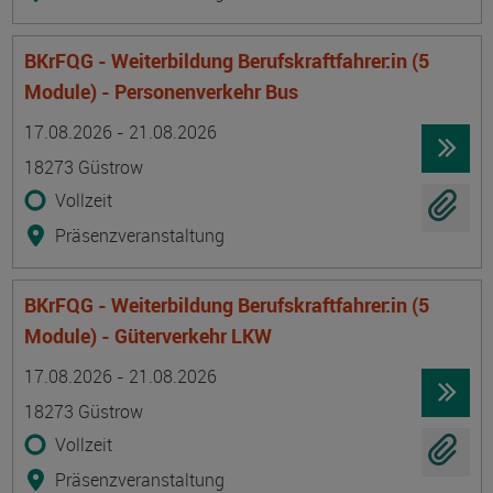
BKrFQG - Weiterbildung Berufskraftfahrer:in (5
Module) - Personenverkehr Bus
Termin
Ort
Zeitmuster
Lehr- und Lernform
17.08.2026 - 21.08.2026
18273 Güstrow
Vollzeit
Präsenzveranstaltung
BKrFQG - Weiterbildung Berufskraftfahrer:in (5
Module) - Güterverkehr LKW
Termin
Ort
Zeitmuster
Lehr- und Lernform
17.08.2026 - 21.08.2026
18273 Güstrow
Vollzeit
Präsenzveranstaltung