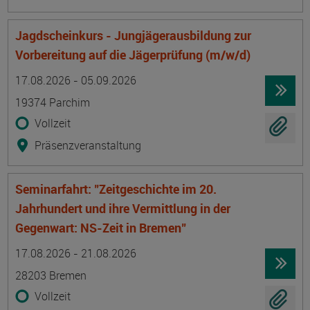
Jagdscheinkurs - Jungjägerausbildung zur
Vorbereitung auf die Jägerprüfung (m/w/d)
Termin
Ort
Zeitmuster
Lehr- und Lernform
17.08.2026 - 05.09.2026
19374 Parchim
Vollzeit
Präsenzveranstaltung
Seminarfahrt: "Zeitgeschichte im 20.
Jahrhundert und ihre Vermittlung in der
Gegenwart: NS-Zeit in Bremen"
Termin
Ort
Zeitmuster
Lehr- und Lernform
17.08.2026 - 21.08.2026
28203 Bremen
Vollzeit