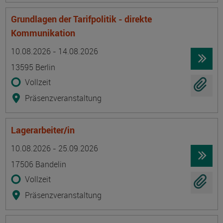
Grundlagen der Tarifpolitik - direkte
Kommunikation
Termin
Ort
Zeitmuster
Lehr- und Lernform
10.08.2026 - 14.08.2026
13595 Berlin
Vollzeit
Präsenzveranstaltung
Lagerarbeiter/in
Termin
Ort
Zeitmuster
Lehr- und Lernform
10.08.2026 - 25.09.2026
17506 Bandelin
Vollzeit
Präsenzveranstaltung