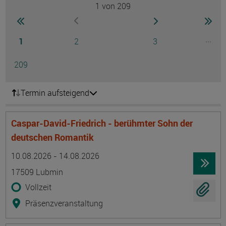
1
von 209
Seite
zur ersten Seite wechseln
zur nächsten Seite
zur 
zur vorherigen Seite wechseln
Seite
Seite
Seite
...
1
2
3
Ausg
Seite
209
Termin aufsteigend
Caspar-David-Friedrich - berühmter Sohn der
deutschen Romantik
Termin
Ort
Zeitmuster
Lehr- und Lernform
10.08.2026 - 14.08.2026
17509 Lubmin
Vollzeit
Präsenzveranstaltung