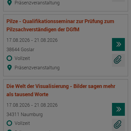
Präsenzveranstaltung
Pilze - Qualifikationsseminar zur Prüfung zum
Pilzsachverständigen der DGfM
Termin
Ort
Zeitmuster
Lehr- und Lernform
17.08.2026 - 21.08.2026
38644 Goslar
Vollzeit
Präsenzveranstaltung
Die Welt der Visualisierung - Bilder sagen mehr
als tausend Worte
Termin
Ort
Zeitmuster
Lehr- und Lernform
17.08.2026 - 21.08.2026
34311 Naumburg
Vollzeit