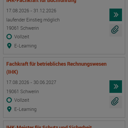
IHK-Fachkraft für Buchführung
Termin
Ort
Zeitmuster
Lehr- und Lernform
17.08.2026 - 31.12.2026
laufender Einstieg möglich
19061 Schwerin
Vollzeit
E-Learning
Fachkraft für betriebliches Rechnungswesen
(IHK)
Termin
Ort
Zeitmuster
Lehr- und Lernform
17.08.2026 - 30.06.2027
19061 Schwerin
Vollzeit
E-Learning
IHK-Meister für Schutz und Sicherheit