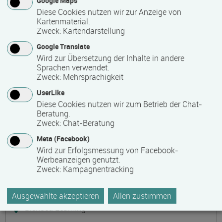
Google Maps
Präsenzveranstaltung
Diese Cookies nutzen wir zur Anzeige von
Kartenmaterial.
Zweck
:
Kartendarstellung
Keramik, Yoga und Mee(h)r
Termin
Ort
Zeitmuster
Lehr- und Lernform
Google Translate
17.08.2026 - 21.08.2026
Wird zur Übersetzung der Inhalte in andere
17509 Lubmin
Sprachen verwendet.
Zweck
:
Mehrsprachigkeit
Vollzeit
UserLike
Präsenzveranstaltung
Diese Cookies nutzen wir zum Betrieb der Chat-
Beratung.
Zweck
:
Chat-Beratung
Bilanzbuchhalter IHK - Intensivlehrgang
Meta (Facebook)
(schriftliche Prüfung)
Wird zur Erfolgsmessung von Facebook-
Termin
Ort
Zeitmuster
Lehr- und Lernform
Werbeanzeigen genutzt.
17.08.2026 - 23.08.2026
Zweck
:
Kampagnentracking
60314 Frankfurt
Vollzeit
Ausgewählte akzeptieren
Allen zustimmen
Blended Learning