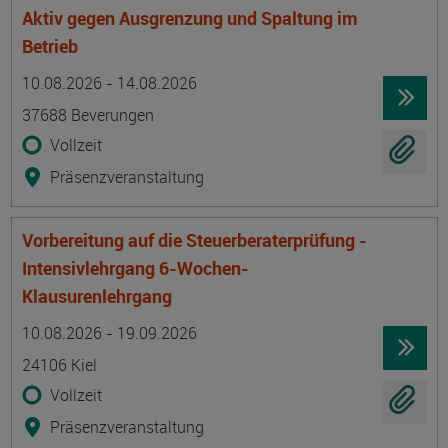
Aktiv gegen Ausgrenzung und Spaltung im
Betrieb
Termin
Ort
Zeitmuster
Lehr- und Lernform
10.08.2026 - 14.08.2026
37688 Beverungen
Vollzeit
Präsenzveranstaltung
Vorbereitung auf die Steuerberaterprüfung -
Intensivlehrgang 6-Wochen-
Klausurenlehrgang
Termin
Ort
Zeitmuster
Lehr- und Lernform
10.08.2026 - 19.09.2026
24106 Kiel
Vollzeit
Präsenzveranstaltung