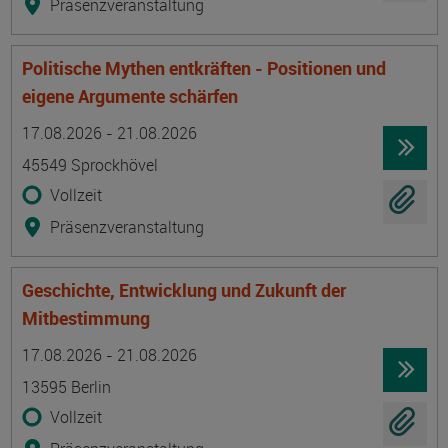
Präsenzveranstaltung
Politische Mythen entkräften - Positionen und
eigene Argumente schärfen
Termin
Ort
Zeitmuster
Lehr- und Lernform
17.08.2026 - 21.08.2026
45549 Sprockhövel
Vollzeit
Präsenzveranstaltung
Geschichte, Entwicklung und Zukunft der
Mitbestimmung
Termin
Ort
Zeitmuster
Lehr- und Lernform
17.08.2026 - 21.08.2026
13595 Berlin
Vollzeit