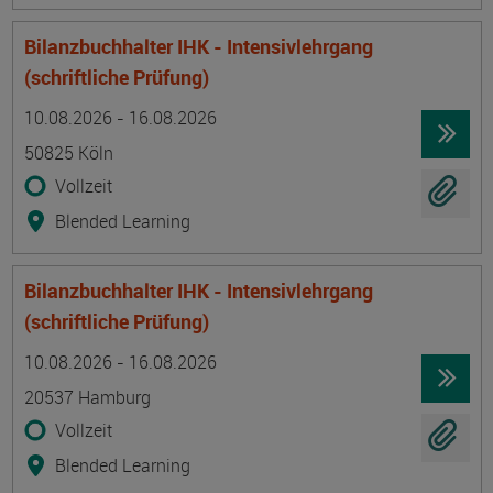
Bilanzbuchhalter IHK - Intensivlehrgang
(schriftliche Prüfung)
Termin
Ort
Zeitmuster
Lehr- und Lernform
10.08.2026 - 16.08.2026
50825 Köln
Vollzeit
Blended Learning
Bilanzbuchhalter IHK - Intensivlehrgang
(schriftliche Prüfung)
Termin
Ort
Zeitmuster
Lehr- und Lernform
10.08.2026 - 16.08.2026
20537 Hamburg
Vollzeit
Blended Learning