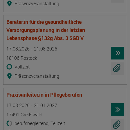
Präsenzveranstaltung
Berater:in für die gesundheitliche
Versorgungsplanung in der letzten
Lebensphase §132g Abs. 3 SGB V
Termin
Ort
Zeitmuster
Lehr- und Lernform
17.08.2026 - 21.08.2026
18106 Rostock
Vollzeit
Präsenzveranstaltung
Praxisanleiter:in in Pflegeberufen
Termin
Ort
Zeitmuster
Lehr- und Lernform
17.08.2026 - 21.01.2027
17491 Greifswald
berufsbegleitend, Teilzeit