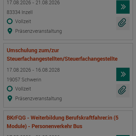
17.08.2026 - 21.08.2026
83334 Inzell
Vollzeit
Präsenzveranstaltung
Umschulung zum/zur
Steuerfachangestellten/Steuerfachangestellte
Termin
Ort
Zeitmuster
Lehr- und Lernform
17.08.2026 - 16.08.2028
19057 Schwerin
Vollzeit
Präsenzveranstaltung
BKrFQG - Weiterbildung Berufskraftfahrer:in (5
Module) - Personenverkehr Bus
Termin
Ort
Zeitmuster
Lehr- und Lernform