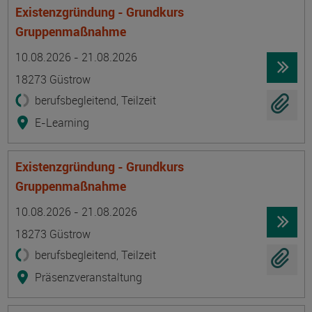
Existenzgründung - Grundkurs
Gruppenmaßnahme
Termin
Ort
Zeitmuster
Lehr- und Lernform
10.08.2026 - 21.08.2026
18273 Güstrow
berufsbegleitend, Teilzeit
E-Learning
Existenzgründung - Grundkurs
Gruppenmaßnahme
Termin
Ort
Zeitmuster
Lehr- und Lernform
10.08.2026 - 21.08.2026
18273 Güstrow
berufsbegleitend, Teilzeit
Präsenzveranstaltung