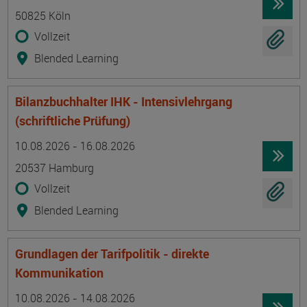
50825 Köln
Vollzeit
Blended Learning
Bilanzbuchhalter IHK - Intensivlehrgang
(schriftliche Prüfung)
Termin
Ort
Zeitmuster
Lehr- und Lernform
10.08.2026 - 16.08.2026
20537 Hamburg
Vollzeit
Blended Learning
Grundlagen der Tarifpolitik - direkte
Kommunikation
Termin
Ort
Zeitmuster
Lehr- und Lernform
10.08.2026 - 14.08.2026