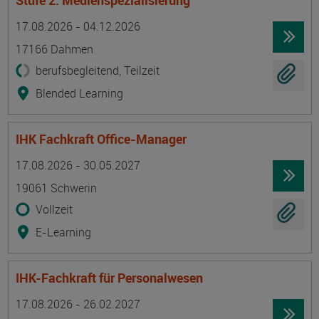
Stufe 2: Medienspezialisierung
Termin
Ort
Zeitmuster
Lehr- und Lernform
17.08.2026 - 04.12.2026
17166 Dahmen
berufsbegleitend, Teilzeit
Blended Learning
IHK Fachkraft Office-Manager
Termin
Ort
Zeitmuster
Lehr- und Lernform
17.08.2026 - 30.05.2027
19061 Schwerin
Vollzeit
E-Learning
IHK-Fachkraft für Personalwesen
Termin
Ort
Zeitmuster
Lehr- und Lernform
17.08.2026 - 26.02.2027