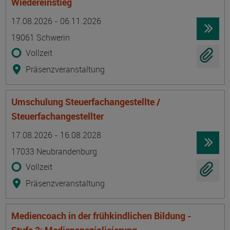
Wiedereinstieg
Termin
Ort
Zeitmuster
Lehr- und Lernform
17.08.2026 - 06.11.2026
19061 Schwerin
Vollzeit
Präsenzveranstaltung
Umschulung Steuerfachangestellte /
Steuerfachangestellter
Termin
Ort
Zeitmuster
Lehr- und Lernform
17.08.2026 - 16.08.2028
17033 Neubrandenburg
Vollzeit
Präsenzveranstaltung
Mediencoach in der frühkindlichen Bildung -