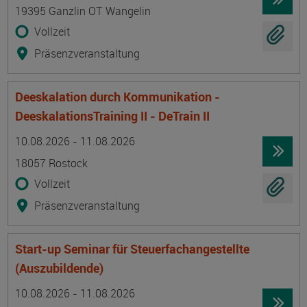
19395 Ganzlin OT Wangelin
Vollzeit
Präsenzveranstaltung
Deeskalation durch Kommunikation -
DeeskalationsTraining II - DeTrain II
Termin
Ort
Zeitmuster
Lehr- und Lernform
10.08.2026 - 11.08.2026
18057 Rostock
Vollzeit
Präsenzveranstaltung
Start-up Seminar für Steuerfachangestellte
(Auszubildende)
Termin
Ort
Zeitmuster
Lehr- und Lernform
10.08.2026 - 11.08.2026