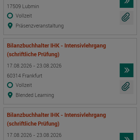
17509 Lubmin
Vollzeit
Präsenzveranstaltung
Bilanzbuchhalter IHK - Intensivlehrgang
(schriftliche Prüfung)
Termin
Ort
Zeitmuster
Lehr- und Lernform
17.08.2026 - 23.08.2026
60314 Frankfurt
Vollzeit
Blended Learning
Bilanzbuchhalter IHK - Intensivlehrgang
(schriftliche Prüfung)
Termin
Ort
Zeitmuster
Lehr- und Lernform
17.08.2026 - 23.08.2026