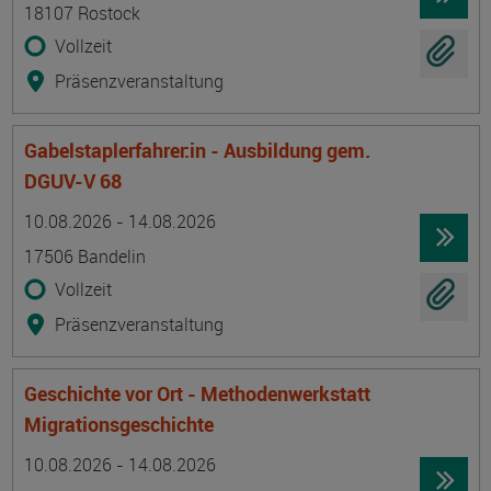
18107 Rostock
Vollzeit
Präsenzveranstaltung
Gabelstaplerfahrer:in - Ausbildung gem.
DGUV-V 68
Termin
Ort
Zeitmuster
Lehr- und Lernform
10.08.2026 - 14.08.2026
17506 Bandelin
Vollzeit
Präsenzveranstaltung
Geschichte vor Ort - Methodenwerkstatt
Migrationsgeschichte
Termin
Ort
Zeitmuster
Lehr- und Lernform
10.08.2026 - 14.08.2026