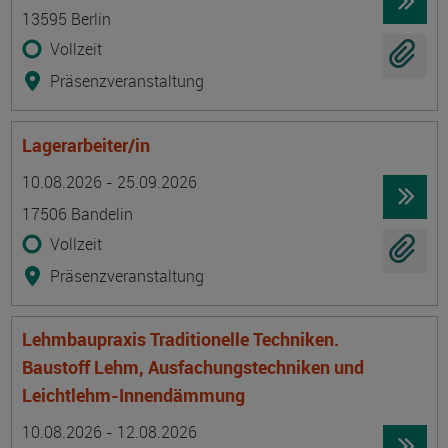
13595 Berlin
Vollzeit
Präsenzveranstaltung
Lagerarbeiter/in
Termin
Ort
Zeitmuster
Lehr- und Lernform
10.08.2026 - 25.09.2026
17506 Bandelin
Vollzeit
Präsenzveranstaltung
Lehmbaupraxis Traditionelle Techniken.
Baustoff Lehm, Ausfachungstechniken und
Leichtlehm-Innendämmung
Termin
Ort
Zeitmuster
Lehr- und Lernform
10.08.2026 - 12.08.2026