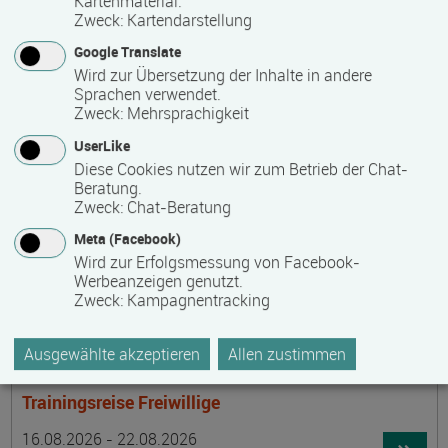
Kartenmaterial.
Termin
Ort
Zeitmuster
Lehr- und Lernform
15.08.2026 - 30.08.2026
Zweck
:
Kartendarstellung
laufender Einstieg möglich
Google Translate
Wird zur Übersetzung der Inhalte in andere
17489 Greifswald
Sprachen verwendet.
berufsbegleitend, Teilzeit
Zweck
:
Mehrsprachigkeit
E-Learning
UserLike
Diese Cookies nutzen wir zum Betrieb der Chat-
Beratung.
Achtsamer Spaziergang zum Hof Medewege
Zweck
:
Chat-Beratung
Termin
Ort
Zeitmuster
Lehr- und Lernform
Meta (Facebook)
16.08.2026
Wird zur Erfolgsmessung von Facebook-
19055 Schwerin
Werbeanzeigen genutzt.
Zweck
:
Kampagnentracking
Vollzeit
Präsenzveranstaltung
Ausgewählte akzeptieren
Allen zustimmen
Trainingsreise Freiwillige
Termin
Ort
Zeitmuster
Lehr- und Lernform
16.08.2026 - 22.08.2026