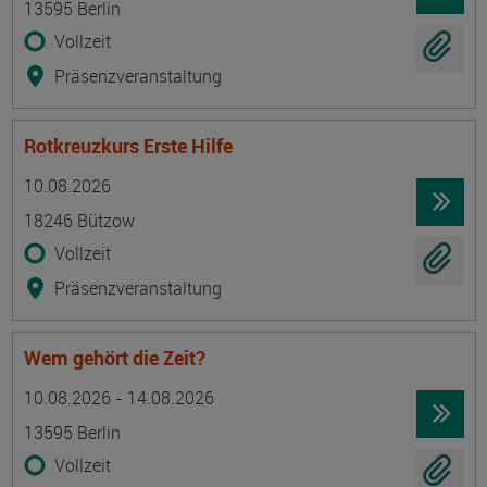
13595 Berlin
Vollzeit
Präsenzveranstaltung
Rotkreuzkurs Erste Hilfe
Termin
Ort
Zeitmuster
Lehr- und Lernform
10.08.2026
18246 Bützow
Vollzeit
Präsenzveranstaltung
Wem gehört die Zeit?
Termin
Ort
Zeitmuster
Lehr- und Lernform
10.08.2026 - 14.08.2026
13595 Berlin
Vollzeit