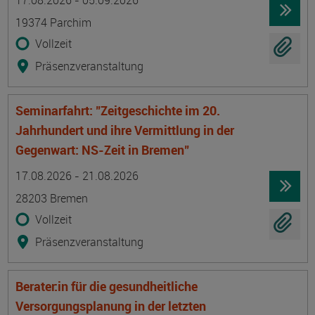
17.08.2026 - 05.09.2026
19374 Parchim
Vollzeit
Präsenzveranstaltung
Seminarfahrt: "Zeitgeschichte im 20.
Jahrhundert und ihre Vermittlung in der
Gegenwart: NS-Zeit in Bremen"
Termin
Ort
Zeitmuster
Lehr- und Lernform
17.08.2026 - 21.08.2026
28203 Bremen
Vollzeit
Präsenzveranstaltung
Berater:in für die gesundheitliche
Versorgungsplanung in der letzten