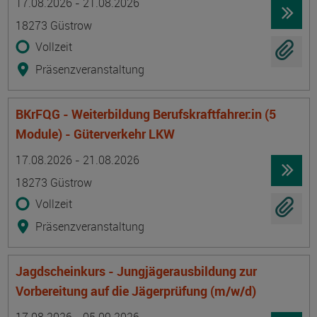
17.08.2026 - 21.08.2026
18273 Güstrow
Vollzeit
Präsenzveranstaltung
BKrFQG - Weiterbildung Berufskraftfahrer:in (5
Module) - Güterverkehr LKW
Termin
Ort
Zeitmuster
Lehr- und Lernform
17.08.2026 - 21.08.2026
18273 Güstrow
Vollzeit
Präsenzveranstaltung
Jagdscheinkurs - Jungjägerausbildung zur
Vorbereitung auf die Jägerprüfung (m/w/d)
Termin
Ort
Zeitmuster
Lehr- und Lernform