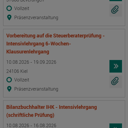
Vollzeit
Präsenzveranstaltung
Vorbereitung auf die Steuerberaterprüfung -
Intensivlehrgang 6-Wochen-
Klausurenlehrgang
Termin
Ort
Zeitmuster
Lehr- und Lernform
10.08.2026 - 19.09.2026
24106 Kiel
Vollzeit
Präsenzveranstaltung
Bilanzbuchhalter IHK - Intensivlehrgang
(schriftliche Prüfung)
Termin
Ort
Zeitmuster
Lehr- und Lernform
10.08.2026 - 16.08.2026