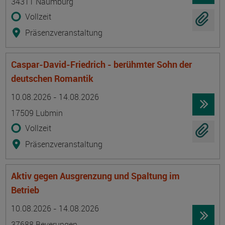
34311 Naumburg
Vollzeit
Präsenzveranstaltung
Caspar-David-Friedrich - berühmter Sohn der
deutschen Romantik
Termin
Ort
Zeitmuster
Lehr- und Lernform
10.08.2026 - 14.08.2026
17509 Lubmin
Vollzeit
Präsenzveranstaltung
Aktiv gegen Ausgrenzung und Spaltung im
Betrieb
Termin
Ort
Zeitmuster
Lehr- und Lernform
10.08.2026 - 14.08.2026
37688 Beverungen