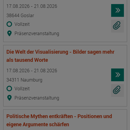
Termin
Ort
Zeitmuster
Lehr- und Lernform
17.08.2026 - 21.08.2026
38644 Goslar
Vollzeit
Präsenzveranstaltung
Die Welt der Visualisierung - Bilder sagen mehr
als tausend Worte
Termin
Ort
Zeitmuster
Lehr- und Lernform
17.08.2026 - 21.08.2026
34311 Naumburg
Vollzeit
Präsenzveranstaltung
Politische Mythen entkräften - Positionen und
eigene Argumente schärfen