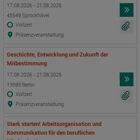
Termin
Ort
Zeitmuster
Lehr- und Lernform
17.08.2026 - 21.08.2026
45549 Sprockhövel
Vollzeit
Präsenzveranstaltung
Geschichte, Entwicklung und Zukunft der
Mitbestimmung
Termin
Ort
Zeitmuster
Lehr- und Lernform
17.08.2026 - 21.08.2026
13595 Berlin
Vollzeit
Präsenzveranstaltung
Stark starten! Arbeitsorganisation und
Kommunikation für den beruflichen