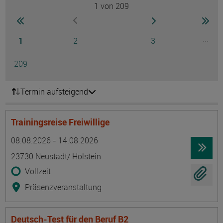
1
von 209
Seite
zur ersten Seite wechseln
zur nächsten Seite
zur 
zur vorherigen Seite wechseln
Seite
Seite
Seite
...
1
2
3
Ausg
Seite
209
Termin aufsteigend
Trainingsreise Freiwillige
Termin
Ort
Zeitmuster
Lehr- und Lernform
08.08.2026 - 14.08.2026
23730 Neustadt/ Holstein
Vollzeit
Präsenzveranstaltung
Deutsch-Test für den Beruf B2