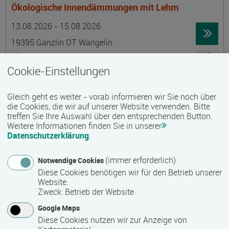
Ökologische Innendämmungen mit Lehm
Termin
Ort
Zeitmuster
Lehr- und Lernform
13.08.2026 - 15.08.2026
19395 Ganzlin OT Wangelin
Vollzeit
Cookie-Einstellungen
Präsenzveranstaltung
Gleich geht es weiter - vorab informieren wir Sie noch über
LID-Prüfung (Leben in Deutschland)
die Cookies, die wir auf unserer Website verwenden. Bitte
treffen Sie Ihre Auswahl über den entsprechenden Button.
Termin
Ort
Zeitmuster
Lehr- und Lernform
14.08.2026
Weitere Informationen finden Sie in unserer
Datenschutzerklärung
.
19055 Schwerin
berufsbegleitend, Teilzeit
(immer erforderlich)
Notwendige Cookies
Diese Cookies benötigen wir für den Betrieb unserer
Präsenzveranstaltung
Website.
Zweck
:
Betrieb der Website
Schwedisch für Anfänger:innen -
Google Maps
wochenendintensiv - A1.1 mit Synne
Diese Cookies nutzen wir zur Anzeige von