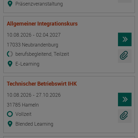
Präsenzveranstaltung
Allgemeiner Integrationskurs
Termin
Ort
Zeitmuster
Lehr- und Lernform
10.08.2026 - 02.04.2027
17033 Neubrandenburg
berufsbegleitend, Teilzeit
E-Learning
Technischer Betriebswirt IHK
Termin
Ort
Zeitmuster
Lehr- und Lernform
10.08.2026 - 27.10.2026
31785 Hameln
Vollzeit
Blended Learning