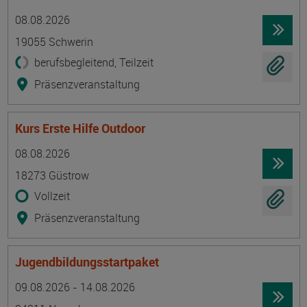
Termin
Ort
Zeitmuster
Lehr- und Lernform
08.08.2026
19055 Schwerin
berufsbegleitend, Teilzeit
Präsenzveranstaltung
Kurs Erste Hilfe Outdoor
Termin
Ort
Zeitmuster
Lehr- und Lernform
08.08.2026
18273 Güstrow
Vollzeit
Präsenzveranstaltung
Jugendbildungsstartpaket
Termin
Ort
Zeitmuster
Lehr- und Lernform
09.08.2026 - 14.08.2026