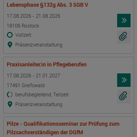
Lebensphase §132g Abs. 3 SGB V
Termin
Ort
Zeitmuster
Lehr- und Lernform
17.08.2026 - 21.08.2026
18106 Rostock
Vollzeit
Präsenzveranstaltung
Praxisanleiter:in in Pflegeberufen
Termin
Ort
Zeitmuster
Lehr- und Lernform
17.08.2026 - 21.01.2027
17491 Greifswald
berufsbegleitend, Teilzeit
Präsenzveranstaltung
Pilze - Qualifikationsseminar zur Prüfung zum
Pilzsachverständigen der DGfM