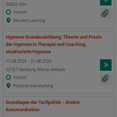
50825 Köln
Vollzeit
Blended Learning
Hypnose Grundausbildung: Theorie und Praxis
der Hypnose in Therapie und Coaching,
strukturierte Hypnose
Termin
Ort
Zeitmuster
Lehr- und Lernform
17.08.2026 - 21.08.2026
22767 Hamburg Altona-Altstadt
Vollzeit
Präsenzveranstaltung
Grundlagen der Tarifpolitik - direkte
Kommunikation
Termin
Ort
Zeitmuster
Lehr- und Lernform