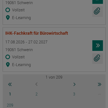
19061 Schwerin
Vollzeit
E-Learning
IHK-Fachkraft für Bürowirtschaft
Termin
Ort
Zeitmuster
Lehr- und Lernform
17.08.2026 - 27.02.2027
19061 Schwerin
Vollzeit
E-Learning
1
von 209
Seite
zur ersten Seite wechseln
zur nächsten Seite
zur 
zur vorherigen Seite wechseln
Seite
Seite
Seite
...
1
2
3
Ausg
Seite
209