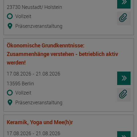
23730 Neustadt/ Holstein
Vollzeit
Präsenzveranstaltung
Ökonomische Grundkenntnisse:
Zusammenhänge verstehen - betrieblich aktiv
werden!
Termin
Ort
Zeitmuster
Lehr- und Lernform
17.08.2026 - 21.08.2026
13595 Berlin
Vollzeit
Präsenzveranstaltung
Keramik, Yoga und Mee(h)r
Termin
Ort
Zeitmuster
Lehr- und Lernform
17.08.2026 - 21.08.2026