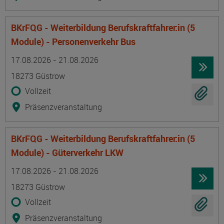
BKrFQG - Weiterbildung Berufskraftfahrer:in (5
Module) - Personenverkehr Bus
Termin
Ort
Zeitmuster
Lehr- und Lernform
17.08.2026 - 21.08.2026
18273 Güstrow
Vollzeit
Präsenzveranstaltung
BKrFQG - Weiterbildung Berufskraftfahrer:in (5
Module) - Güterverkehr LKW
Termin
Ort
Zeitmuster
Lehr- und Lernform
17.08.2026 - 21.08.2026
18273 Güstrow
Vollzeit
Präsenzveranstaltung