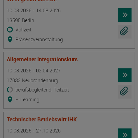
Termin
Ort
Zeitmuster
Lehr- und Lernform
10.08.2026 - 14.08.2026
13595 Berlin
Vollzeit
Präsenzveranstaltung
Allgemeiner Integrationskurs
Termin
Ort
Zeitmuster
Lehr- und Lernform
10.08.2026 - 02.04.2027
17033 Neubrandenburg
berufsbegleitend, Teilzeit
E-Learning
Technischer Betriebswirt IHK
Termin
Ort
Zeitmuster
Lehr- und Lernform
10.08.2026 - 27.10.2026