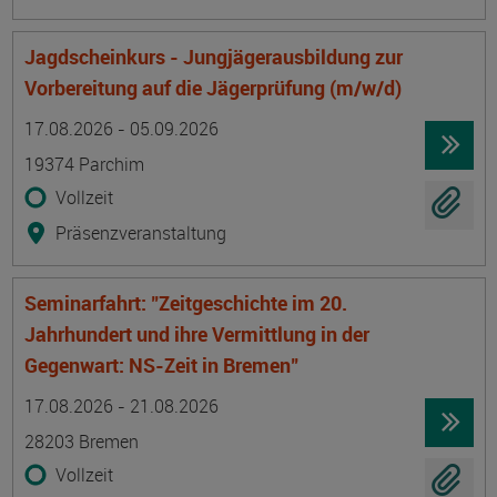
Jagdscheinkurs - Jungjägerausbildung zur
Vorbereitung auf die Jägerprüfung (m/w/d)
Termin
Ort
Zeitmuster
Lehr- und Lernform
17.08.2026 - 05.09.2026
19374 Parchim
Vollzeit
Präsenzveranstaltung
Seminarfahrt: "Zeitgeschichte im 20.
Jahrhundert und ihre Vermittlung in der
Gegenwart: NS-Zeit in Bremen"
Termin
Ort
Zeitmuster
Lehr- und Lernform
17.08.2026 - 21.08.2026
28203 Bremen
Vollzeit