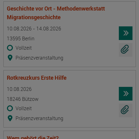
Geschichte vor Ort - Methodenwerkstatt
Migrationsgeschichte
Termin
Ort
Zeitmuster
Lehr- und Lernform
10.08.2026 - 14.08.2026
13595 Berlin
Vollzeit
Präsenzveranstaltung
Rotkreuzkurs Erste Hilfe
Termin
Ort
Zeitmuster
Lehr- und Lernform
10.08.2026
18246 Bützow
Vollzeit
Präsenzveranstaltung
Wem gehört die Zeit?