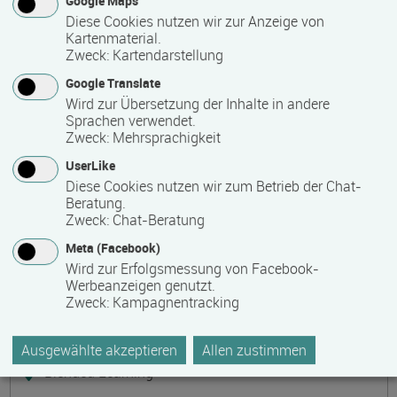
Google Maps
Präsenzveranstaltung
Diese Cookies nutzen wir zur Anzeige von
Kartenmaterial.
Zweck
:
Kartendarstellung
Keramik, Yoga und Mee(h)r
Termin
Ort
Zeitmuster
Lehr- und Lernform
Google Translate
17.08.2026 - 21.08.2026
Wird zur Übersetzung der Inhalte in andere
17509 Lubmin
Sprachen verwendet.
Zweck
:
Mehrsprachigkeit
Vollzeit
UserLike
Präsenzveranstaltung
Diese Cookies nutzen wir zum Betrieb der Chat-
Beratung.
Zweck
:
Chat-Beratung
Bilanzbuchhalter IHK - Intensivlehrgang
Meta (Facebook)
(schriftliche Prüfung)
Wird zur Erfolgsmessung von Facebook-
Termin
Ort
Zeitmuster
Lehr- und Lernform
Werbeanzeigen genutzt.
17.08.2026 - 23.08.2026
Zweck
:
Kampagnentracking
60314 Frankfurt
Vollzeit
Ausgewählte akzeptieren
Allen zustimmen
Blended Learning