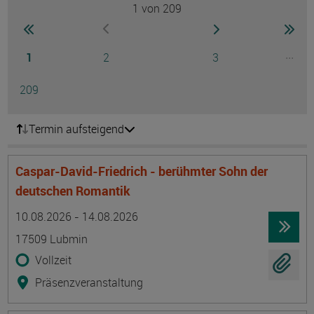
1
von 209
Seite
zur ersten Seite wechseln
zur nächsten Seite
zur 
zur vorherigen Seite wechseln
Seite
Seite
Seite
...
1
2
3
Ausg
Seite
209
Termin aufsteigend
Caspar-David-Friedrich - berühmter Sohn der
deutschen Romantik
Termin
Ort
Zeitmuster
Lehr- und Lernform
10.08.2026 - 14.08.2026
17509 Lubmin
Vollzeit
Präsenzveranstaltung