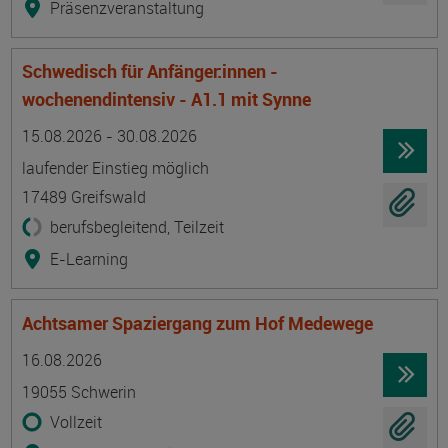
Präsenzveranstaltung
Schwedisch für Anfänger:innen -
wochenendintensiv - A1.1 mit Synne
Termin
Ort
Zeitmuster
Lehr- und Lernform
15.08.2026 - 30.08.2026
laufender Einstieg möglich
17489 Greifswald
berufsbegleitend, Teilzeit
E-Learning
Achtsamer Spaziergang zum Hof Medewege
Termin
Ort
Zeitmuster
Lehr- und Lernform
16.08.2026
19055 Schwerin
Vollzeit