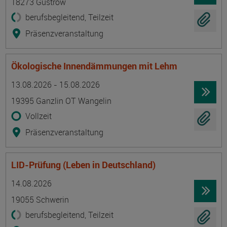
18273 Güstrow
berufsbegleitend, Teilzeit
Präsenzveranstaltung
Ökologische Innendämmungen mit Lehm
Termin
Ort
Zeitmuster
Lehr- und Lernform
13.08.2026 - 15.08.2026
19395 Ganzlin OT Wangelin
Vollzeit
Präsenzveranstaltung
LID-Prüfung (Leben in Deutschland)
Termin
Ort
Zeitmuster
Lehr- und Lernform
14.08.2026
19055 Schwerin
berufsbegleitend, Teilzeit