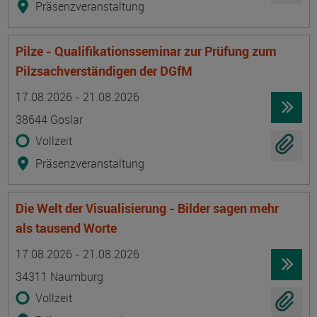
Präsenzveranstaltung
Pilze - Qualifikationsseminar zur Prüfung zum
Pilzsachverständigen der DGfM
Termin
Ort
Zeitmuster
Lehr- und Lernform
17.08.2026 - 21.08.2026
38644 Goslar
Vollzeit
Präsenzveranstaltung
Die Welt der Visualisierung - Bilder sagen mehr
als tausend Worte
Termin
Ort
Zeitmuster
Lehr- und Lernform
17.08.2026 - 21.08.2026
34311 Naumburg
Vollzeit