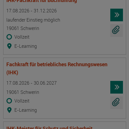
IHK-Fachkraft für Buchführung
Termin
Ort
Zeitmuster
Lehr- und Lernform
17.08.2026 - 31.12.2026
laufender Einstieg möglich
19061 Schwerin
Vollzeit
E-Learning
Fachkraft für betriebliches Rechnungswesen
(IHK)
Termin
Ort
Zeitmuster
Lehr- und Lernform
17.08.2026 - 30.06.2027
19061 Schwerin
Vollzeit
E-Learning
IHK-Meister für Schutz und Sicherheit