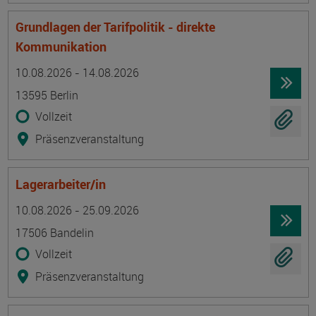
Grundlagen der Tarifpolitik - direkte
Kommunikation
Termin
Ort
Zeitmuster
Lehr- und Lernform
10.08.2026 - 14.08.2026
13595 Berlin
Vollzeit
Präsenzveranstaltung
Lagerarbeiter/in
Termin
Ort
Zeitmuster
Lehr- und Lernform
10.08.2026 - 25.09.2026
17506 Bandelin
Vollzeit
Präsenzveranstaltung