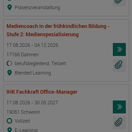
Präsenzveranstaltung
Mediencoach in der frühkindlichen Bildung -
Stufe 2: Medienspezialisierung
Termin
Ort
Zeitmuster
Lehr- und Lernform
17.08.2026 - 04.12.2026
17166 Dahmen
berufsbegleitend, Teilzeit
Blended Learning
IHK Fachkraft Office-Manager
Termin
Ort
Zeitmuster
Lehr- und Lernform
17.08.2026 - 30.05.2027
19061 Schwerin
Vollzeit
E-Learning