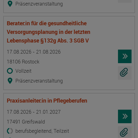
Präsenzveranstaltung
Berater:in für die gesundheitliche
Versorgungsplanung in der letzten
Lebensphase §132g Abs. 3 SGB V
Termin
Ort
Zeitmuster
Lehr- und Lernform
17.08.2026 - 21.08.2026
18106 Rostock
Vollzeit
Präsenzveranstaltung
Praxisanleiter:in in Pflegeberufen
Termin
Ort
Zeitmuster
Lehr- und Lernform
17.08.2026 - 21.01.2027
17491 Greifswald
berufsbegleitend, Teilzeit