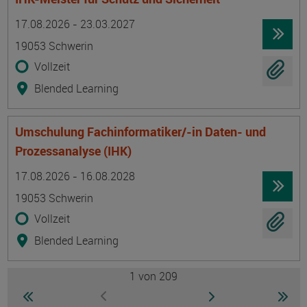
Termin
Ort
Zeitmuster
Lehr- und Lernform
17.08.2026 - 23.03.2027
19053 Schwerin
Vollzeit
Blended Learning
Umschulung Fachinformatiker/-in Daten- und
Prozessanalyse (IHK)
Termin
Ort
Zeitmuster
Lehr- und Lernform
17.08.2026 - 16.08.2028
19053 Schwerin
Vollzeit
Blended Learning
1
von 209
Seite
zur ersten Seite wechseln
zur nächsten Seite
zur 
zur vorherigen Seite wechseln