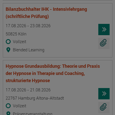
Bilanzbuchhalter IHK - Intensivlehrgang
(schriftliche Prüfung)
Termin
Ort
Zeitmuster
Lehr- und Lernform
17.08.2026 - 23.08.2026
50825 Köln
Vollzeit
Blended Learning
Hypnose Grundausbildung: Theorie und Praxis
der Hypnose in Therapie und Coaching,
strukturierte Hypnose
Termin
Ort
Zeitmuster
Lehr- und Lernform
17.08.2026 - 21.08.2026
22767 Hamburg Altona-Altstadt
Vollzeit
Präsenzveranstaltung