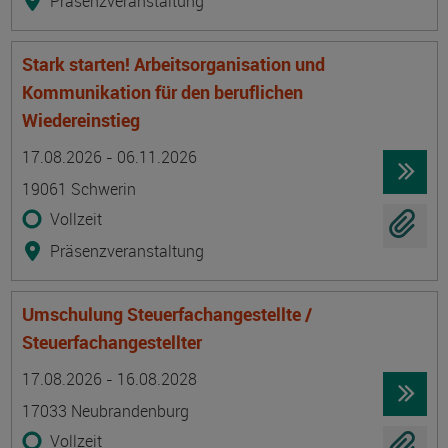
Präsenzveranstaltung
Stark starten! Arbeitsorganisation und
Kommunikation für den beruflichen
Wiedereinstieg
Termin
Ort
Zeitmuster
Lehr- und Lernform
17.08.2026 - 06.11.2026
19061 Schwerin
Vollzeit
Präsenzveranstaltung
Umschulung Steuerfachangestellte /
Steuerfachangestellter
Termin
Ort
Zeitmuster
Lehr- und Lernform
17.08.2026 - 16.08.2028
17033 Neubrandenburg
Vollzeit