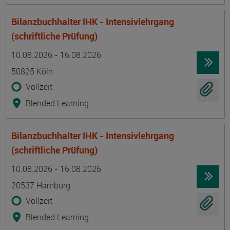
Bilanzbuchhalter IHK - Intensivlehrgang
(schriftliche Prüfung)
Termin
Ort
Zeitmuster
Lehr- und Lernform
10.08.2026 - 16.08.2026
50825 Köln
Vollzeit
Blended Learning
Bilanzbuchhalter IHK - Intensivlehrgang
(schriftliche Prüfung)
Termin
Ort
Zeitmuster
Lehr- und Lernform
10.08.2026 - 16.08.2026
20537 Hamburg
Vollzeit
Blended Learning