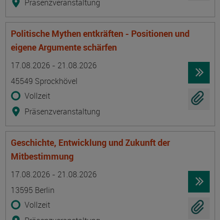
Präsenzveranstaltung
Politische Mythen entkräften - Positionen und
eigene Argumente schärfen
Termin
Ort
Zeitmuster
Lehr- und Lernform
17.08.2026 - 21.08.2026
45549 Sprockhövel
Vollzeit
Präsenzveranstaltung
Geschichte, Entwicklung und Zukunft der
Mitbestimmung
Termin
Ort
Zeitmuster
Lehr- und Lernform
17.08.2026 - 21.08.2026
13595 Berlin
Vollzeit