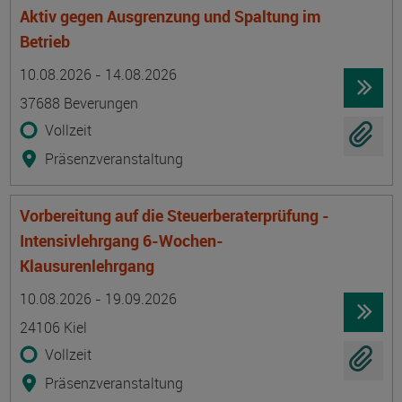
Aktiv gegen Ausgrenzung und Spaltung im
Betrieb
Termin
Ort
Zeitmuster
Lehr- und Lernform
10.08.2026 - 14.08.2026
37688 Beverungen
Vollzeit
Präsenzveranstaltung
Vorbereitung auf die Steuerberaterprüfung -
Intensivlehrgang 6-Wochen-
Klausurenlehrgang
Termin
Ort
Zeitmuster
Lehr- und Lernform
10.08.2026 - 19.09.2026
24106 Kiel
Vollzeit
Präsenzveranstaltung