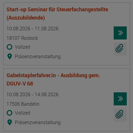
Start-up Seminar für Steuerfachangestellte
(Auszubildende)
Termin
Ort
Zeitmuster
Lehr- und Lernform
10.08.2026 - 11.08.2026
18107 Rostock
Vollzeit
Präsenzveranstaltung
Gabelstaplerfahrer:in - Ausbildung gem.
DGUV-V 68
Termin
Ort
Zeitmuster
Lehr- und Lernform
10.08.2026 - 14.08.2026
17506 Bandelin
Vollzeit
Präsenzveranstaltung