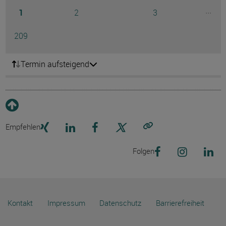
Seite
Seite
Seite
...
1
2
3
Ausg
Seite
209
Termin aufsteigend
Empfehlen
Link kopieren
Folgen
Kontakt
Impressum
Datenschutz
Barrierefreiheit