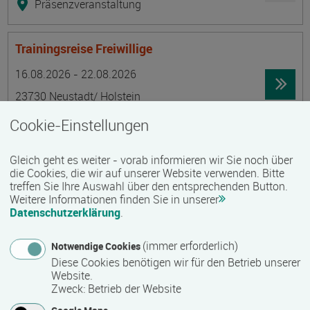
Präsenzveranstaltung
Trainingsreise Freiwillige
Termin
Ort
Zeitmuster
Lehr- und Lernform
16.08.2026 - 22.08.2026
23730 Neustadt/ Holstein
Vollzeit
Cookie-Einstellungen
Präsenzveranstaltung
Gleich geht es weiter - vorab informieren wir Sie noch über
die Cookies, die wir auf unserer Website verwenden. Bitte
Ökonomische Grundkenntnisse:
treffen Sie Ihre Auswahl über den entsprechenden Button.
Weitere Informationen finden Sie in unserer
Zusammenhänge verstehen - betrieblich aktiv
Datenschutzerklärung
.
werden!
Termin
Ort
Zeitmuster
Lehr- und Lernform
(immer erforderlich)
Notwendige Cookies
17.08.2026 - 21.08.2026
Diese Cookies benötigen wir für den Betrieb unserer
13595 Berlin
Website.
Zweck
:
Betrieb der Website
Vollzeit