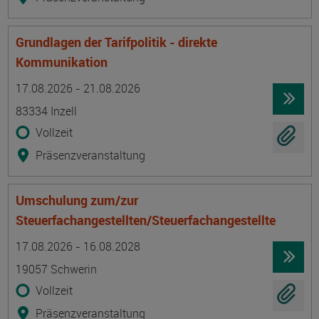
Grundlagen der Tarifpolitik - direkte
Kommunikation
Termin
Ort
Zeitmuster
Lehr- und Lernform
17.08.2026 - 21.08.2026
83334 Inzell
Vollzeit
Präsenzveranstaltung
Umschulung zum/zur
Steuerfachangestellten/Steuerfachangestellte
Termin
Ort
Zeitmuster
Lehr- und Lernform
17.08.2026 - 16.08.2028
19057 Schwerin
Vollzeit
Präsenzveranstaltung