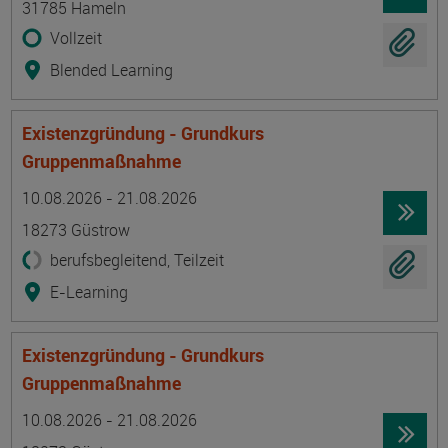
31785 Hameln
Vollzeit
Blended Learning
Existenzgründung - Grundkurs
Gruppenmaßnahme
Termin
Ort
Zeitmuster
Lehr- und Lernform
10.08.2026 - 21.08.2026
18273 Güstrow
berufsbegleitend, Teilzeit
E-Learning
Existenzgründung - Grundkurs
Gruppenmaßnahme
Termin
Ort
Zeitmuster
Lehr- und Lernform
10.08.2026 - 21.08.2026