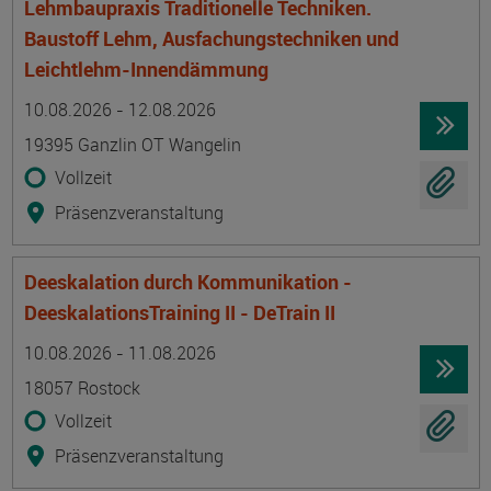
Lehmbaupraxis Traditionelle Techniken.
Baustoff Lehm, Ausfachungstechniken und
Leichtlehm-Innendämmung
Termin
Ort
Zeitmuster
Lehr- und Lernform
10.08.2026 - 12.08.2026
19395 Ganzlin OT Wangelin
Vollzeit
Präsenzveranstaltung
Deeskalation durch Kommunikation -
DeeskalationsTraining II - DeTrain II
Termin
Ort
Zeitmuster
Lehr- und Lernform
10.08.2026 - 11.08.2026
18057 Rostock
Vollzeit
Präsenzveranstaltung