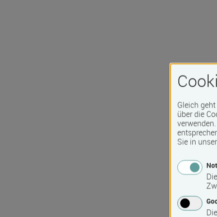
Cooki
Gleich geht
über die Co
verwenden. 
entspreche
Sie in unse
Not
Die
Zw
Go
Die