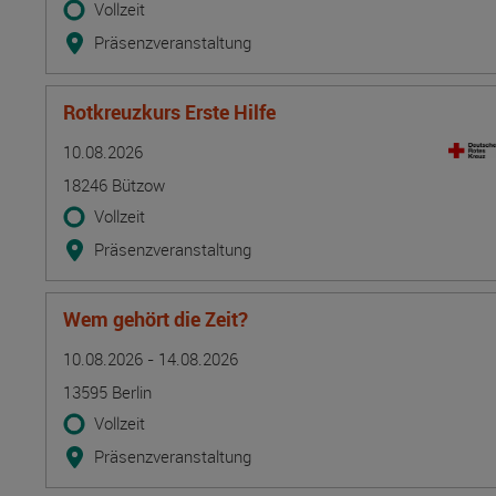
Vollzeit
Präsenzveranstaltung
Rotkreuzkurs Erste Hilfe
Termin
Ort
Zeitmuster
Lehr- und Lernform
10.08.2026
18246 Bützow
Vollzeit
Präsenzveranstaltung
Wem gehört die Zeit?
Termin
Ort
Zeitmuster
Lehr- und Lernform
10.08.2026 - 14.08.2026
13595 Berlin
Vollzeit
Präsenzveranstaltung