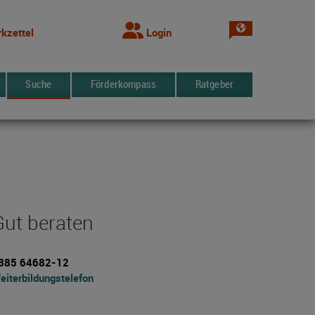
Sprache wechsel
kzettel
Login
Suche
Förderkompass
Ratgeber
Gut beraten
385 64682-12
eiterbildungstelefon