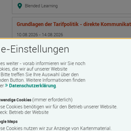
Blended Learning
Grundlagen der Tarifpolitik - direkte Kommunika
Termin
Ort
Zeitmuster
Lehr- und Lernform
10.08.2026 - 14.08.2026
13595 Berlin
e-Einstellungen
Vollzeit
Präsenzveranstaltung
 es weiter - vorab informieren wir Sie noch
okies, die wir auf unserer Website
Bitte treffen Sie Ihre Auswahl über den
Lagerarbeiter/in
nden Button.
Weitere Informationen finden
rer
Datenschutzerklärung
.
Termin
Ort
Zeitmuster
Lehr- und Lernform
10.08.2026 - 25.09.2026
17506 Bandelin
(immer erforderlich)
wendige Cookies
Vollzeit
se Cookies benötigen wir für den Betrieb unserer Website.
eck
:
Betrieb der Website
Präsenzveranstaltung
ogle Maps
se Cookies nutzen wir zur Anzeige von Kartenmaterial.