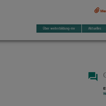
Mer
Über weiterbildung-mv
Aktuelles
forum
0
W