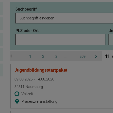
Suchbegriff
PLZ oder Ort
Um
T
Seite
Seite
Seite
Seite
1
2
3
209
...
zur vorherigen Seite wechseln
zur nächsten 
Ausgeblendete Seiten 4 b
Jugendbildungsstartpaket
Termin
Ort
Zeitmuster
Lehr- und Lernform
09.08.2026 - 14.08.2026
34311 Naumburg
Vollzeit
Präsenzveranstaltung