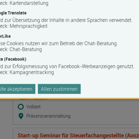
Lehmbaupraxis Traditionelle Techniken. Baustof
eck
:
Kartendarstellung
Ausfachungstechniken und Leichtlehm-Innend
gle Translate
Termin
Ort
Zeitmuster
Lehr- und Lernform
d zur Übersetzung der Inhalte in andere Sprachen verwendet.
10.08.2026 - 12.08.2026
eck
:
Mehrsprachigkeit
19395 Ganzlin OT Wangelin
rLike
Vollzeit
se Cookies nutzen wir zum Betrieb der Chat-Beratung.
eck
:
Chat-Beratung
Präsenzveranstaltung
a (Facebook)
rd zur Erfolgsmessung von Facebook-Werbeanzeigen genutzt.
Deeskalation durch Kommunikation - Deeskalatio
eck
:
Kampagnentracking
DeTrain II
Termin
Ort
Zeitmuster
Lehr- und Lernform
10.08.2026 - 11.08.2026
te akzeptieren
Allen zustimmen
18057 Rostock
Vollzeit
Präsenzveranstaltung
Start-up Seminar für Steuerfachangestellte (Aus