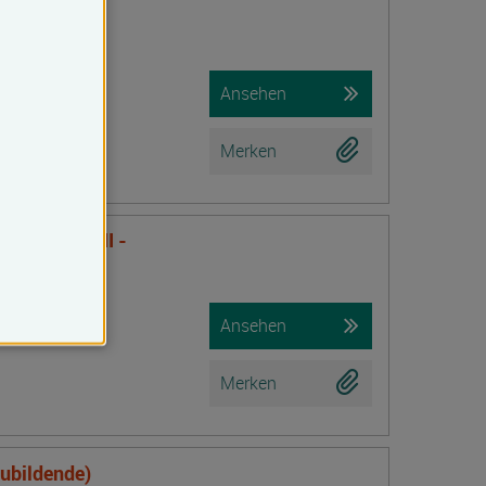
f Lehm,
ämmung
Ansehen
Merken
nsTraining II -
Ansehen
Merken
zubildende)