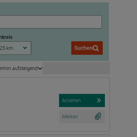
kreis
25 km
Suchen
ermin aufsteigend
Seite wechseln
is 208
Ansehen
Merken