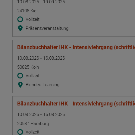
10.08.2026 - 19.09.2026
24106 Kiel
Vollzeit
Präsenzveranstaltung
Bilanzbuchhalter IHK - Intensivlehrgang (schriftl
Termin
Ort
Zeitmuster
Lehr- und Lernform
10.08.2026 - 16.08.2026
50825 Köln
Vollzeit
Blended Learning
Bilanzbuchhalter IHK - Intensivlehrgang (schriftl
Termin
Ort
Zeitmuster
Lehr- und Lernform
10.08.2026 - 16.08.2026
20537 Hamburg
Vollzeit