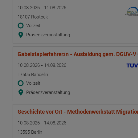
Termin
Ort
Zeitmuster
Lehr- und Lernform
10.08.2026 - 11.08.2026
18107 Rostock
Vollzeit
Präsenzveranstaltung
Gabelstaplerfahrer:in - Ausbildung gem. DGUV-V
Termin
Ort
Zeitmuster
Lehr- und Lernform
10.08.2026 - 14.08.2026
17506 Bandelin
Vollzeit
Präsenzveranstaltung
Geschichte vor Ort - Methodenwerkstatt Migrati
Termin
Ort
Zeitmuster
Lehr- und Lernform
10.08.2026 - 14.08.2026
13595 Berlin