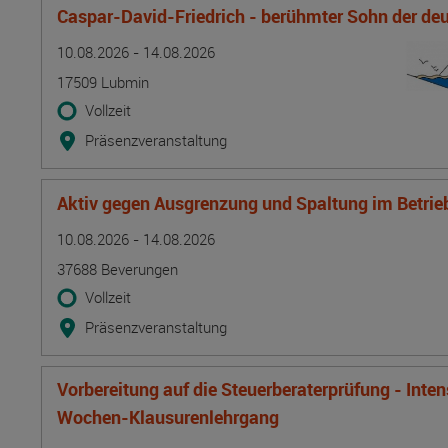
Caspar-David-Friedrich - berühmter Sohn der d
Termin
Ort
Zeitmuster
Lehr- und Lernform
10.08.2026 - 14.08.2026
17509 Lubmin
Vollzeit
Präsenzveranstaltung
Aktiv gegen Ausgrenzung und Spaltung im Betrie
Termin
Ort
Zeitmuster
Lehr- und Lernform
10.08.2026 - 14.08.2026
37688 Beverungen
Vollzeit
Präsenzveranstaltung
Vorbereitung auf die Steuerberaterprüfung - Inte
Wochen-Klausurenlehrgang
Termin
Ort
Zeitmuster
Lehr- und Lernform