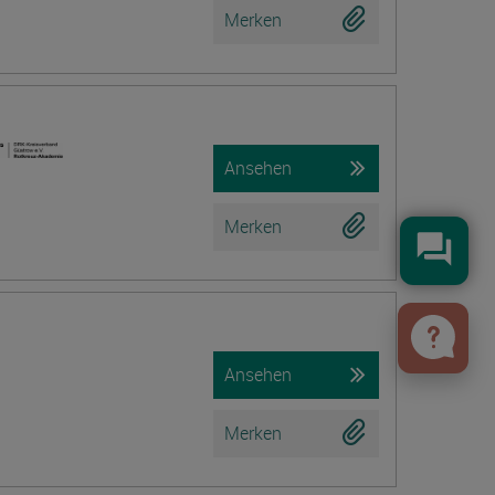
Merken
Ansehen
Merken
Konta
Ansehen
Merken