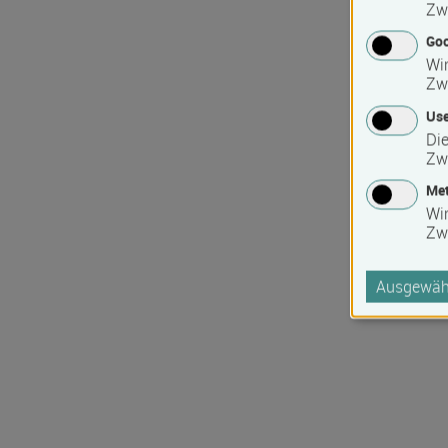
Zw
Goo
Wir
Zw
Use
Die
Zw
Met
Wi
Zw
Ausgewähl