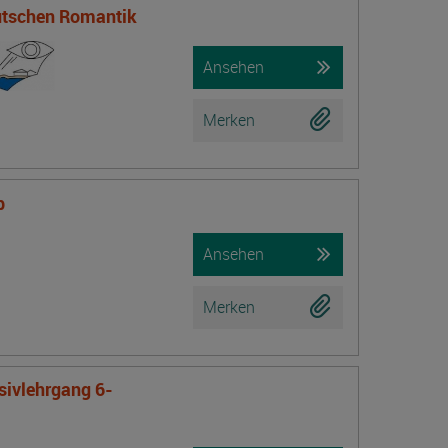
eutschen Romantik
Ansehen
Merken
b
Ansehen
Merken
nsivlehrgang 6-