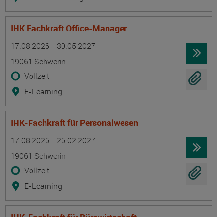
IHK Fachkraft Office-Manager
Termin
Ort
Zeitmuster
Lehr- und Lernform
17.08.2026 - 30.05.2027
19061 Schwerin
Vollzeit
E-Learning
IHK-Fachkraft für Personalwesen
Termin
Ort
Zeitmuster
Lehr- und Lernform
17.08.2026 - 26.02.2027
19061 Schwerin
Vollzeit
E-Learning