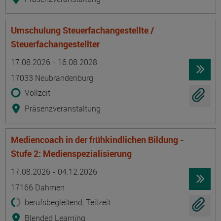
Umschulung Steuerfachangestellte /
Steuerfachangestellter
Termin
Ort
Zeitmuster
Lehr- und Lernform
17.08.2026 - 16.08.2028
17033 Neubrandenburg
Vollzeit
Präsenzveranstaltung
Mediencoach in der frühkindlichen Bildung -
Stufe 2: Medienspezialisierung
Termin
Ort
Zeitmuster
Lehr- und Lernform
17.08.2026 - 04.12.2026
17166 Dahmen
berufsbegleitend, Teilzeit
Blended Learning