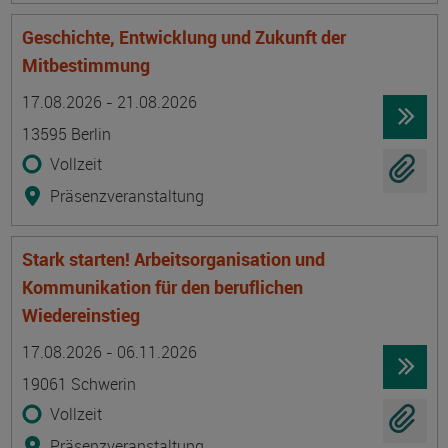
Geschichte, Entwicklung und Zukunft der
Mitbestimmung
Termin
Ort
Zeitmuster
Lehr- und Lernform
17.08.2026 - 21.08.2026
13595 Berlin
Vollzeit
Präsenzveranstaltung
Stark starten! Arbeitsorganisation und
Kommunikation für den beruflichen
Wiedereinstieg
Termin
Ort
Zeitmuster
Lehr- und Lernform
17.08.2026 - 06.11.2026
19061 Schwerin
Vollzeit
Präsenzveranstaltung