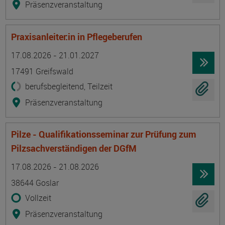
Präsenzveranstaltung
Praxisanleiter:in in Pflegeberufen
Termin
Ort
Zeitmuster
Lehr- und Lernform
17.08.2026 - 21.01.2027
17491 Greifswald
berufsbegleitend, Teilzeit
Präsenzveranstaltung
Pilze - Qualifikationsseminar zur Prüfung zum
Pilzsachverständigen der DGfM
Termin
Ort
Zeitmuster
Lehr- und Lernform
17.08.2026 - 21.08.2026
38644 Goslar
Vollzeit
Präsenzveranstaltung