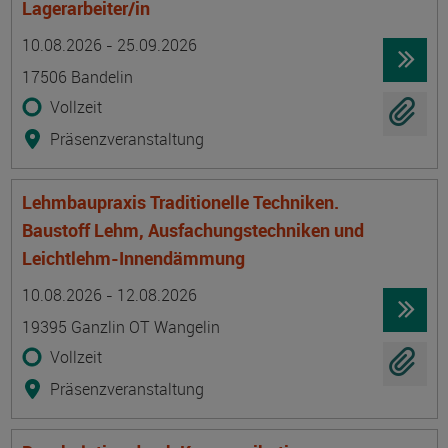
Lagerarbeiter/in
Termin
Ort
Zeitmuster
Lehr- und Lernform
10.08.2026 - 25.09.2026
17506 Bandelin
Vollzeit
Präsenzveranstaltung
Lehmbaupraxis Traditionelle Techniken.
Baustoff Lehm, Ausfachungstechniken und
Leichtlehm-Innendämmung
Termin
Ort
Zeitmuster
Lehr- und Lernform
10.08.2026 - 12.08.2026
19395 Ganzlin OT Wangelin
Vollzeit
Präsenzveranstaltung