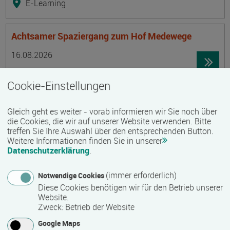
E-Learning
Achtsamer Spaziergang zum Hof Medewege
Termin
Ort
Zeitmuster
Lehr- und Lernform
16.08.2026
19055 Schwerin
Cookie-Einstellungen
Vollzeit
Präsenzveranstaltung
Gleich geht es weiter - vorab informieren wir Sie noch über
die Cookies, die wir auf unserer Website verwenden. Bitte
treffen Sie Ihre Auswahl über den entsprechenden Button.
Trainingsreise Freiwillige
Weitere Informationen finden Sie in unserer
Termin
Ort
Zeitmuster
Lehr- und Lernform
Datenschutzerklärung
.
16.08.2026 - 22.08.2026
23730 Neustadt/ Holstein
(immer erforderlich)
Notwendige Cookies
Vollzeit
Diese Cookies benötigen wir für den Betrieb unserer
Website.
Präsenzveranstaltung
Zweck
:
Betrieb der Website
Google Maps