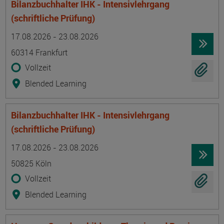
Bilanzbuchhalter IHK - Intensivlehrgang
(schriftliche Prüfung)
Termin
Ort
Zeitmuster
Lehr- und Lernform
17.08.2026 - 23.08.2026
60314 Frankfurt
Vollzeit
Blended Learning
Bilanzbuchhalter IHK - Intensivlehrgang
(schriftliche Prüfung)
Termin
Ort
Zeitmuster
Lehr- und Lernform
17.08.2026 - 23.08.2026
50825 Köln
Vollzeit
Blended Learning