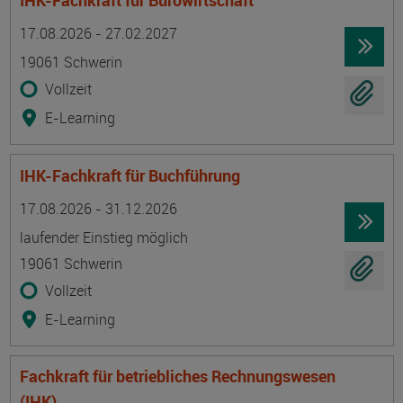
IHK-Fachkraft für Bürowirtschaft
Termin
Ort
Zeitmuster
Lehr- und Lernform
17.08.2026 - 27.02.2027
19061 Schwerin
Vollzeit
E-Learning
IHK-Fachkraft für Buchführung
Termin
Ort
Zeitmuster
Lehr- und Lernform
17.08.2026 - 31.12.2026
laufender Einstieg möglich
19061 Schwerin
Vollzeit
E-Learning
Fachkraft für betriebliches Rechnungswesen
(IHK)