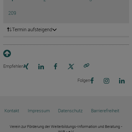
Ausg
Seite
209
Termin aufsteigend
Empfehlen
Link kopieren
Folgen
Kontakt
Impressum
Datenschutz
Barrierefreiheit
Verein zur Förderung der Weiterbildungs-Information und Beratung -
WIB - e.V.