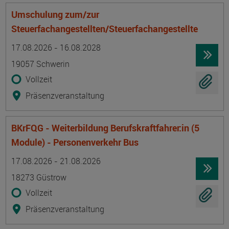
Umschulung zum/zur
Steuerfachangestellten/Steuerfachangestellte
Termin
Ort
Zeitmuster
Lehr- und Lernform
17.08.2026 - 16.08.2028
19057 Schwerin
Vollzeit
Präsenzveranstaltung
BKrFQG - Weiterbildung Berufskraftfahrer:in (5
Module) - Personenverkehr Bus
Termin
Ort
Zeitmuster
Lehr- und Lernform
17.08.2026 - 21.08.2026
18273 Güstrow
Vollzeit
Präsenzveranstaltung