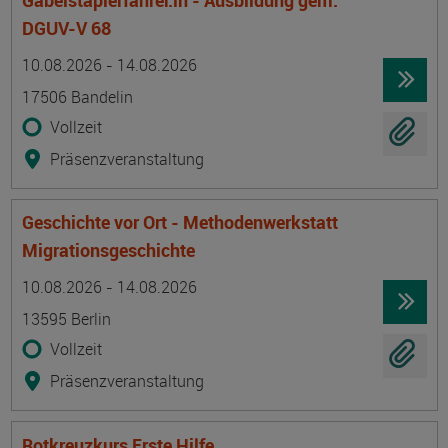
Gabelstaplerfahrer:in - Ausbildung gem.
DGUV-V 68
Termin
Ort
Zeitmuster
Lehr- und Lernform
10.08.2026 - 14.08.2026
17506 Bandelin
Vollzeit
Präsenzveranstaltung
Geschichte vor Ort - Methodenwerkstatt
Migrationsgeschichte
Termin
Ort
Zeitmuster
Lehr- und Lernform
10.08.2026 - 14.08.2026
13595 Berlin
Vollzeit
Präsenzveranstaltung
Rotkreuzkurs Erste Hilfe