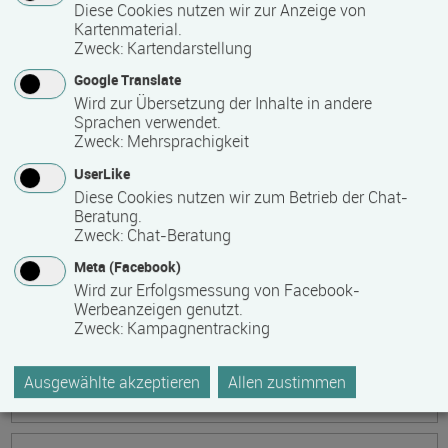
Ökonomische Grundkenntnisse:
Diese Cookies nutzen wir zur Anzeige von
Kartenmaterial.
Zusammenhänge verstehen - betrieblich aktiv
Zweck
:
Kartendarstellung
werden!
Google Translate
Termin
Ort
Zeitmuster
Lehr- und Lernform
Wird zur Übersetzung der Inhalte in andere
17.08.2026 - 21.08.2026
Sprachen verwendet.
13595 Berlin
Zweck
:
Mehrsprachigkeit
Vollzeit
UserLike
Diese Cookies nutzen wir zum Betrieb der Chat-
Präsenzveranstaltung
Beratung.
Zweck
:
Chat-Beratung
Keramik, Yoga und Mee(h)r
Meta (Facebook)
Termin
Ort
Zeitmuster
Lehr- und Lernform
Wird zur Erfolgsmessung von Facebook-
17.08.2026 - 21.08.2026
Werbeanzeigen genutzt.
Zweck
:
Kampagnentracking
17509 Lubmin
Vollzeit
Ausgewählte akzeptieren
Allen zustimmen
Präsenzveranstaltung