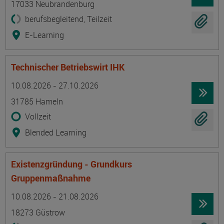
17033 Neubrandenburg
berufsbegleitend, Teilzeit
E-Learning
Technischer Betriebswirt IHK
Termin
Ort
Zeitmuster
Lehr- und Lernform
10.08.2026 - 27.10.2026
31785 Hameln
Vollzeit
Blended Learning
Existenzgründung - Grundkurs
Gruppenmaßnahme
Termin
Ort
Zeitmuster
Lehr- und Lernform
10.08.2026 - 21.08.2026
18273 Güstrow