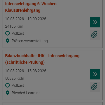
Intensivlehrgang 6-Wochen-
Klausurenlehrgang
Termin
Ort
Zeitmuster
Lehr- und Lernform
10.08.2026 - 19.09.2026
24106 Kiel
Vollzeit
Präsenzveranstaltung
Bilanzbuchhalter IHK - Intensivlehrgang
(schriftliche Prüfung)
Termin
Ort
Zeitmuster
Lehr- und Lernform
10.08.2026 - 16.08.2026
50825 Köln
Vollzeit
Blended Learning