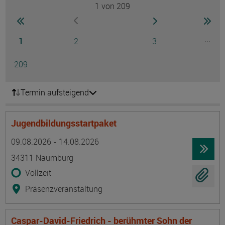
1
von 209
Seite
zur ersten Seite wechseln
zur nächsten Seite
zur 
zur vorherigen Seite wechseln
Seite
Seite
Seite
...
1
2
3
Ausg
Seite
209
Termin aufsteigend
Jugendbildungsstartpaket
Termin
Ort
Zeitmuster
Lehr- und Lernform
09.08.2026 - 14.08.2026
34311 Naumburg
Vollzeit
Präsenzveranstaltung
Caspar-David-Friedrich - berühmter Sohn der