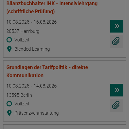
Bilanzbuchhalter IHK - Intensivlehrgang
(schriftliche Prüfung)
Termin
Ort
Zeitmuster
Lehr- und Lernform
10.08.2026 - 16.08.2026
20537 Hamburg
Vollzeit
Blended Learning
Grundlagen der Tarifpolitik - direkte
Kommunikation
Termin
Ort
Zeitmuster
Lehr- und Lernform
10.08.2026 - 14.08.2026
13595 Berlin
Vollzeit
Präsenzveranstaltung