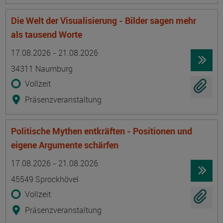
Die Welt der Visualisierung - Bilder sagen mehr
als tausend Worte
Termin
Ort
Zeitmuster
Lehr- und Lernform
17.08.2026 - 21.08.2026
34311 Naumburg
Vollzeit
Präsenzveranstaltung
Politische Mythen entkräften - Positionen und
eigene Argumente schärfen
Termin
Ort
Zeitmuster
Lehr- und Lernform
17.08.2026 - 21.08.2026
45549 Sprockhövel
Vollzeit
Präsenzveranstaltung