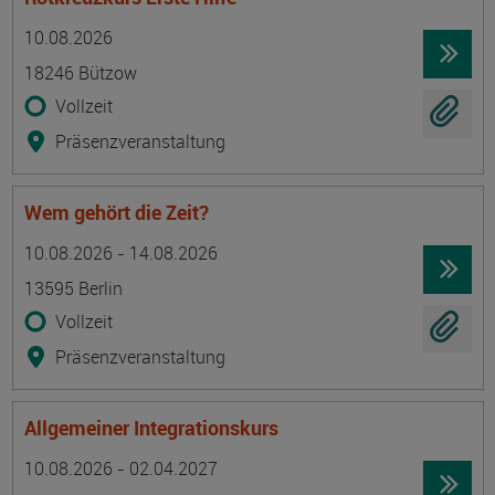
Termin
Ort
Zeitmuster
Lehr- und Lernform
10.08.2026
18246 Bützow
Vollzeit
Präsenzveranstaltung
Wem gehört die Zeit?
Termin
Ort
Zeitmuster
Lehr- und Lernform
10.08.2026 - 14.08.2026
13595 Berlin
Vollzeit
Präsenzveranstaltung
Allgemeiner Integrationskurs
Termin
Ort
Zeitmuster
Lehr- und Lernform
10.08.2026 - 02.04.2027