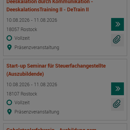
Deeskalation durch Kommunikation -
DeeskalationsTraining II - DeTrain II
Termin
Ort
Zeitmuster
Lehr- und Lernform
10.08.2026 - 11.08.2026
18057 Rostock
Vollzeit
Präsenzveranstaltung
Start-up Seminar für Steuerfachangestellte
(Auszubildende)
Termin
Ort
Zeitmuster
Lehr- und Lernform
10.08.2026 - 11.08.2026
18107 Rostock
Vollzeit
Präsenzveranstaltung