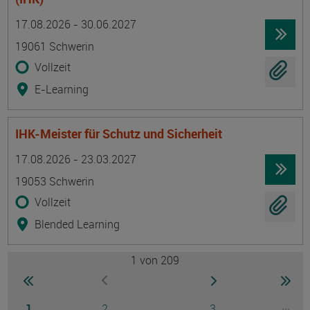
Termin
Ort
Zeitmuster
Lehr- und Lernform
17.08.2026 - 30.06.2027
19061 Schwerin
Vollzeit
E-Learning
IHK-Meister für Schutz und Sicherheit
Termin
Ort
Zeitmuster
Lehr- und Lernform
17.08.2026 - 23.03.2027
19053 Schwerin
Vollzeit
Blended Learning
1
von 209
Seite
zur ersten Seite wechseln
zur nächsten Seite
zur 
zur vorherigen Seite wechseln
Seite
Seite
Seite
...
1
2
3