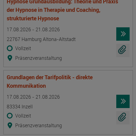
Hypnose Grundausbildung: Theorie und Praxis
der Hypnose in Therapie und Coaching,
strukturierte Hypnose
Termin
Ort
Zeitmuster
Lehr- und Lernform
17.08.2026 - 21.08.2026
22767 Hamburg Altona-Altstadt
Vollzeit
Präsenzveranstaltung
Grundlagen der Tarifpolitik - direkte
Kommunikation
Termin
Ort
Zeitmuster
Lehr- und Lernform
17.08.2026 - 21.08.2026
83334 Inzell
Vollzeit
Präsenzveranstaltung