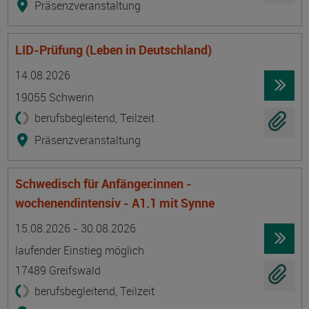
Präsenzveranstaltung
LID-Prüfung (Leben in Deutschland)
Termin
Ort
Zeitmuster
Lehr- und Lernform
14.08.2026
19055 Schwerin
berufsbegleitend, Teilzeit
Präsenzveranstaltung
Schwedisch für Anfänger:innen -
wochenendintensiv - A1.1 mit Synne
Termin
Ort
Zeitmuster
Lehr- und Lernform
15.08.2026 - 30.08.2026
laufender Einstieg möglich
17489 Greifswald
berufsbegleitend, Teilzeit