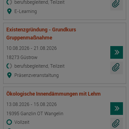
berufsbegleitend, Teilzeit
E-Learning
Existenzgründung - Grundkurs
Gruppenmaßnahme
Termin
Ort
Zeitmuster
Lehr- und Lernform
10.08.2026 - 21.08.2026
18273 Güstrow
berufsbegleitend, Teilzeit
Präsenzveranstaltung
Ökologische Innendämmungen mit Lehm
Termin
Ort
Zeitmuster
Lehr- und Lernform
13.08.2026 - 15.08.2026
19395 Ganzlin OT Wangelin
Vollzeit