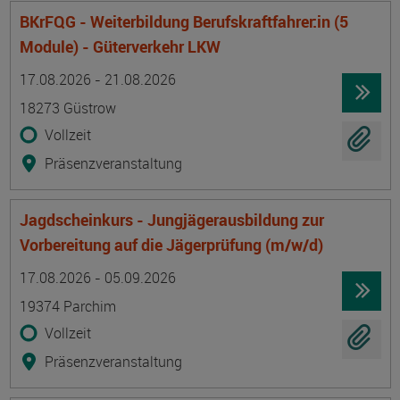
BKrFQG - Weiterbildung Berufskraftfahrer:in (5
Module) - Güterverkehr LKW
Termin
Ort
Zeitmuster
Lehr- und Lernform
17.08.2026 - 21.08.2026
18273 Güstrow
Vollzeit
Präsenzveranstaltung
Jagdscheinkurs - Jungjägerausbildung zur
Vorbereitung auf die Jägerprüfung (m/w/d)
Termin
Ort
Zeitmuster
Lehr- und Lernform
17.08.2026 - 05.09.2026
19374 Parchim
Vollzeit
Präsenzveranstaltung