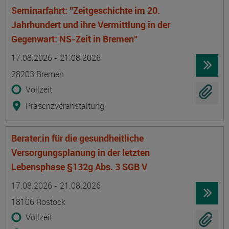
Seminarfahrt: "Zeitgeschichte im 20.
Jahrhundert und ihre Vermittlung in der
Gegenwart: NS-Zeit in Bremen"
Termin
Ort
Zeitmuster
Lehr- und Lernform
17.08.2026 - 21.08.2026
28203 Bremen
Vollzeit
Präsenzveranstaltung
Berater:in für die gesundheitliche
Versorgungsplanung in der letzten
Lebensphase §132g Abs. 3 SGB V
Termin
Ort
Zeitmuster
Lehr- und Lernform
17.08.2026 - 21.08.2026
18106 Rostock
Vollzeit