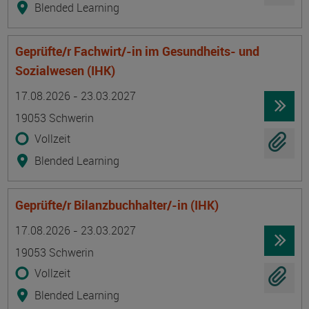
Blended Learning
Geprüfte/r Fachwirt/-in im Gesundheits- und
Sozialwesen (IHK)
Termin
Ort
Zeitmuster
Lehr- und Lernform
17.08.2026 - 23.03.2027
19053 Schwerin
Vollzeit
Blended Learning
Geprüfte/r Bilanzbuchhalter/-in (IHK)
Termin
Ort
Zeitmuster
Lehr- und Lernform
17.08.2026 - 23.03.2027
19053 Schwerin
Vollzeit
Blended Learning