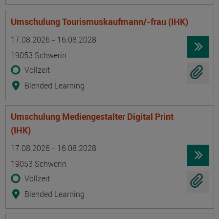
Umschulung Tourismuskaufmann/-frau (IHK)
Termin
Ort
Zeitmuster
Lehr- und Lernform
17.08.2026 - 16.08.2028
19053 Schwerin
Vollzeit
Blended Learning
Umschulung Mediengestalter Digital Print
(IHK)
Termin
Ort
Zeitmuster
Lehr- und Lernform
17.08.2026 - 16.08.2028
19053 Schwerin
Vollzeit
Blended Learning