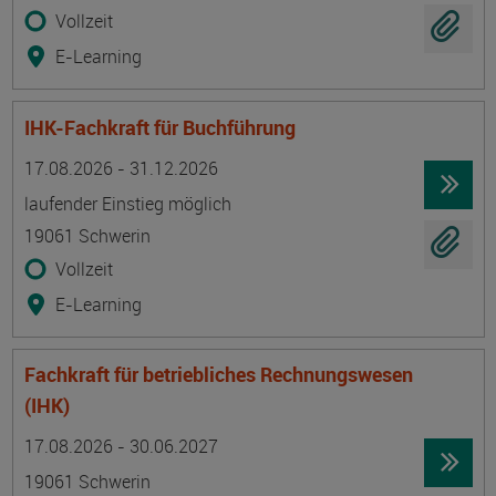
Vollzeit
E-Learning
IHK-Fachkraft für Buchführung
Termin
Ort
Zeitmuster
Lehr- und Lernform
17.08.2026 - 31.12.2026
laufender Einstieg möglich
19061 Schwerin
Vollzeit
E-Learning
Fachkraft für betriebliches Rechnungswesen
(IHK)
Termin
Ort
Zeitmuster
Lehr- und Lernform
17.08.2026 - 30.06.2027
19061 Schwerin