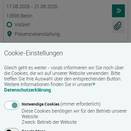
Termin
Ort
Zeitmuster
Lehr- und Lernform
17.08.2026 - 21.08.2026
13595 Berlin
Vollzeit
Präsenzveranstaltung
Cookie-Einstellungen
Stark starten! Arbeitsorganisation und
Kommunikation für den beruflichen
Gleich geht es weiter - vorab informieren wir Sie noch über
Wiedereinstieg
die Cookies, die wir auf unserer Website verwenden. Bitte
Termin
Ort
Zeitmuster
Lehr- und Lernform
treffen Sie Ihre Auswahl über den entsprechenden Button.
17.08.2026 - 06.11.2026
Weitere Informationen finden Sie in unserer
19061 Schwerin
Datenschutzerklärung
.
Vollzeit
(immer erforderlich)
Notwendige Cookies
Präsenzveranstaltung
Diese Cookies benötigen wir für den Betrieb unserer
Website.
Zweck
:
Betrieb der Website
Umschulung Steuerfachangestellte /