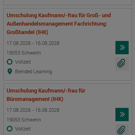
Umschulung Kaufmann/-frau für Groß- und
Außenhandelsmanagement Fachrichtung:
Großhandel (IHK)
Termin
Ort
Zeitmuster
Lehr- und Lernform
17.08.2026 - 16.08.2028
19053 Schwerin
Vollzeit
Blended Learning
Umschulung Kaufmann/-frau für
Büromanagement (IHK)
Termin
Ort
Zeitmuster
Lehr- und Lernform
17.08.2026 - 16.08.2028
19053 Schwerin
Vollzeit