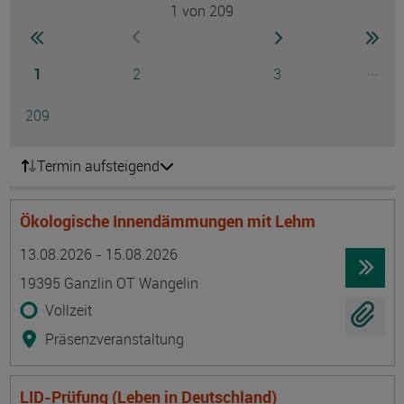
1
von 209
Seite
zur ersten Seite wechseln
zur nächsten Seite
zur 
zur vorherigen Seite wechseln
Seite
Seite
Seite
...
1
2
3
Ausg
Seite
209
Termin aufsteigend
Ökologische Innendämmungen mit Lehm
Termin
Ort
Zeitmuster
Lehr- und Lernform
13.08.2026 - 15.08.2026
19395 Ganzlin OT Wangelin
Vollzeit
Präsenzveranstaltung
LID-Prüfung (Leben in Deutschland)