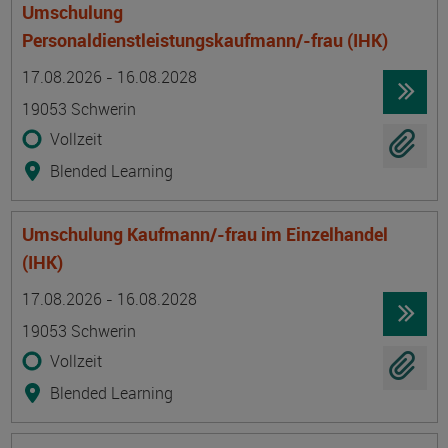
Umschulung
Personaldienstleistungskaufmann/-frau (IHK)
Termin
Ort
Zeitmuster
Lehr- und Lernform
17.08.2026 - 16.08.2028
19053 Schwerin
Vollzeit
Blended Learning
Umschulung Kaufmann/-frau im Einzelhandel
(IHK)
Termin
Ort
Zeitmuster
Lehr- und Lernform
17.08.2026 - 16.08.2028
19053 Schwerin
Vollzeit
Blended Learning