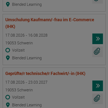
Blended Learning
Umschulung Kaufmann/-frau im E-Commerce
(IHK)
Termin
Ort
Zeitmuster
Lehr- und Lernform
17.08.2026 - 16.08.2028
19053 Schwerin
Vollzeit
Blended Learning
Geprüfte/r technische/r Fachwirt/-in (IHK)
Termin
Ort
Zeitmuster
Lehr- und Lernform
17.08.2026 - 23.03.2027
19053 Schwerin
Vollzeit
Blended Learning