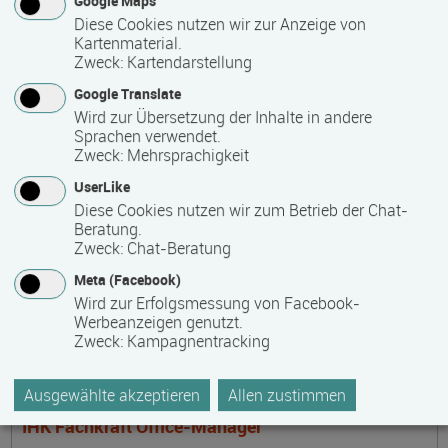
Google Maps
Steuerfachangestellter
Diese Cookies nutzen wir zur Anzeige von
Termin
Ort
Zeitmuster
Lehr- und Lernform
Kartenmaterial.
17.08.2026 - 16.08.2028
Zweck
:
Kartendarstellung
17033 Neubrandenburg
Google Translate
Vollzeit
Wird zur Übersetzung der Inhalte in andere
Sprachen verwendet.
Präsenzveranstaltung
Zweck
:
Mehrsprachigkeit
UserLike
Mediencoach in der frühkindlichen Bildung -
Diese Cookies nutzen wir zum Betrieb der Chat-
Beratung.
Stufe 2: Medienspezialisierung
Zweck
:
Chat-Beratung
Termin
Ort
Zeitmuster
Lehr- und Lernform
17.08.2026 - 04.12.2026
Meta (Facebook)
17166 Dahmen
Wird zur Erfolgsmessung von Facebook-
Werbeanzeigen genutzt.
berufsbegleitend, Teilzeit
Zweck
:
Kampagnentracking
Blended Learning
Ausgewählte akzeptieren
Allen zustimmen
IHK Fachkraft Office-Manager