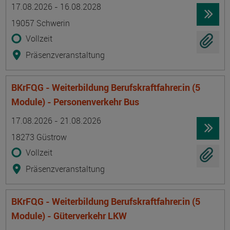
Termin
Ort
Zeitmuster
Lehr- und Lernform
17.08.2026 - 16.08.2028
19057 Schwerin
Vollzeit
Präsenzveranstaltung
BKrFQG - Weiterbildung Berufskraftfahrer:in (5
Module) - Personenverkehr Bus
Termin
Ort
Zeitmuster
Lehr- und Lernform
17.08.2026 - 21.08.2026
18273 Güstrow
Vollzeit
Präsenzveranstaltung
BKrFQG - Weiterbildung Berufskraftfahrer:in (5
Module) - Güterverkehr LKW
Termin
Ort
Zeitmuster
Lehr- und Lernform