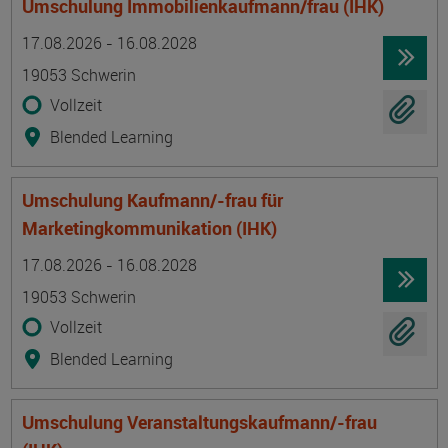
Umschulung Immobilienkaufmann/frau (IHK)
Termin
Ort
Zeitmuster
Lehr- und Lernform
17.08.2026 - 16.08.2028
19053 Schwerin
Vollzeit
Blended Learning
Umschulung Kaufmann/-frau für
Marketingkommunikation (IHK)
Termin
Ort
Zeitmuster
Lehr- und Lernform
17.08.2026 - 16.08.2028
19053 Schwerin
Vollzeit
Blended Learning
Umschulung Veranstaltungskaufmann/-frau