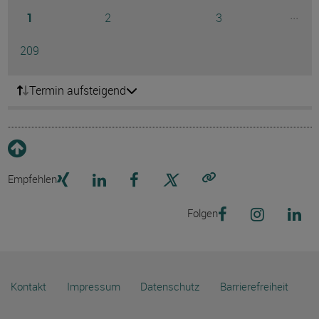
Seite
Seite
Seite
...
1
2
3
Ausg
Seite
209
Termin aufsteigend
Empfehlen
Link kopieren
Folgen
Kontakt
Impressum
Datenschutz
Barrierefreiheit