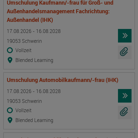
Umschulung Kaufmann/-frau für Groß- und
Außenhandelsmanagement Fachrichtung:
Außenhandel (IHK)
Termin
Ort
Zeitmuster
Lehr- und Lernform
17.08.2026 - 16.08.2028
19053 Schwerin
Vollzeit
Blended Learning
Umschulung Automobilkaufmann/-frau (IHK)
Termin
Ort
Zeitmuster
Lehr- und Lernform
17.08.2026 - 16.08.2028
19053 Schwerin
Vollzeit
Blended Learning