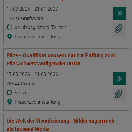
Termin
Ort
Zeitmuster
Lehr- und Lernform
17.08.2026 - 21.01.2027
17491 Greifswald
berufsbegleitend, Teilzeit
Präsenzveranstaltung
Pilze - Qualifikationsseminar zur Prüfung zum
Pilzsachverständigen der DGfM
Termin
Ort
Zeitmuster
Lehr- und Lernform
17.08.2026 - 21.08.2026
38644 Goslar
Vollzeit
Präsenzveranstaltung
Die Welt der Visualisierung - Bilder sagen mehr
als tausend Worte