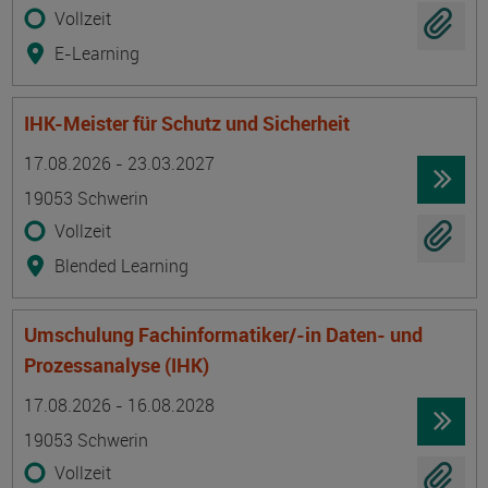
Vollzeit
E-Learning
IHK-Meister für Schutz und Sicherheit
Termin
Ort
Zeitmuster
Lehr- und Lernform
17.08.2026 - 23.03.2027
19053 Schwerin
Vollzeit
Blended Learning
Umschulung Fachinformatiker/-in Daten- und
Prozessanalyse (IHK)
Termin
Ort
Zeitmuster
Lehr- und Lernform
17.08.2026 - 16.08.2028
19053 Schwerin
Vollzeit