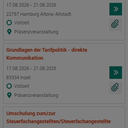
Termin
Ort
Zeitmuster
Lehr- und Lernform
17.08.2026 - 21.08.2026
22767 Hamburg Altona-Altstadt
Vollzeit
Präsenzveranstaltung
Grundlagen der Tarifpolitik - direkte
Kommunikation
Termin
Ort
Zeitmuster
Lehr- und Lernform
17.08.2026 - 21.08.2026
83334 Inzell
Vollzeit
Präsenzveranstaltung
Umschulung zum/zur
Steuerfachangestellten/Steuerfachangestellte