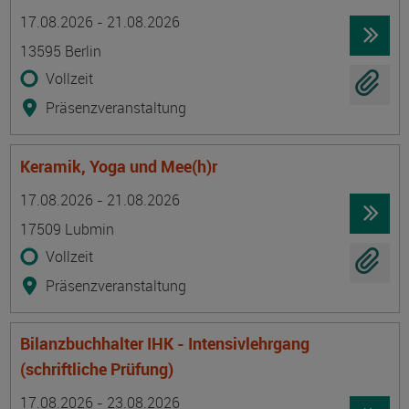
Termin
Ort
Zeitmuster
Lehr- und Lernform
17.08.2026 - 21.08.2026
13595 Berlin
Vollzeit
Präsenzveranstaltung
Keramik, Yoga und Mee(h)r
Termin
Ort
Zeitmuster
Lehr- und Lernform
17.08.2026 - 21.08.2026
17509 Lubmin
Vollzeit
Präsenzveranstaltung
Bilanzbuchhalter IHK - Intensivlehrgang
(schriftliche Prüfung)
Termin
Ort
Zeitmuster
Lehr- und Lernform
17.08.2026 - 23.08.2026