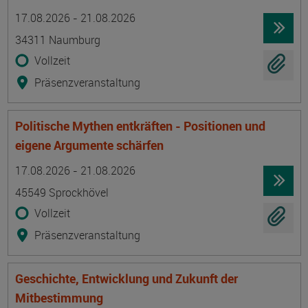
Termin
Ort
Zeitmuster
Lehr- und Lernform
17.08.2026 - 21.08.2026
34311 Naumburg
Vollzeit
Präsenzveranstaltung
Politische Mythen entkräften - Positionen und
eigene Argumente schärfen
Termin
Ort
Zeitmuster
Lehr- und Lernform
17.08.2026 - 21.08.2026
45549 Sprockhövel
Vollzeit
Präsenzveranstaltung
Geschichte, Entwicklung und Zukunft der
Mitbestimmung