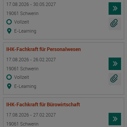
Termin
Ort
Zeitmuster
Lehr- und Lernform
17.08.2026 - 30.05.2027
19061 Schwerin
Vollzeit
E-Learning
IHK-Fachkraft für Personalwesen
Termin
Ort
Zeitmuster
Lehr- und Lernform
17.08.2026 - 26.02.2027
19061 Schwerin
Vollzeit
E-Learning
IHK-Fachkraft für Bürowirtschaft
Termin
Ort
Zeitmuster
Lehr- und Lernform
17.08.2026 - 27.02.2027
19061 Schwerin