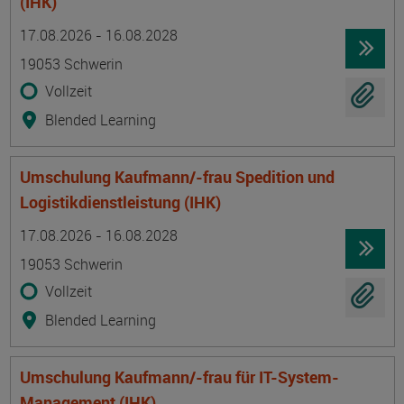
(IHK)
Termin
Ort
Zeitmuster
Lehr- und Lernform
17.08.2026 - 16.08.2028
19053 Schwerin
Vollzeit
Blended Learning
Umschulung Kaufmann/-frau Spedition und
Logistikdienstleistung (IHK)
Termin
Ort
Zeitmuster
Lehr- und Lernform
17.08.2026 - 16.08.2028
19053 Schwerin
Vollzeit
Blended Learning
Umschulung Kaufmann/-frau für IT-System-
Management (IHK)