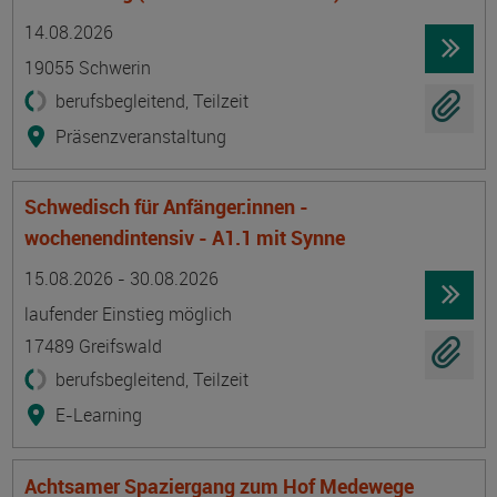
Termin
Ort
Zeitmuster
Lehr- und Lernform
14.08.2026
19055 Schwerin
berufsbegleitend, Teilzeit
Präsenzveranstaltung
Schwedisch für Anfänger:innen -
wochenendintensiv - A1.1 mit Synne
Termin
Ort
Zeitmuster
Lehr- und Lernform
15.08.2026 - 30.08.2026
laufender Einstieg möglich
17489 Greifswald
berufsbegleitend, Teilzeit
E-Learning
Achtsamer Spaziergang zum Hof Medewege