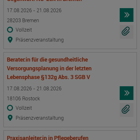
Termin
Ort
Zeitmuster
Lehr- und Lernform
17.08.2026 - 21.08.2026
28203 Bremen
Vollzeit
Präsenzveranstaltung
Berater:in für die gesundheitliche
Versorgungsplanung in der letzten
Lebensphase §132g Abs. 3 SGB V
Termin
Ort
Zeitmuster
Lehr- und Lernform
17.08.2026 - 21.08.2026
18106 Rostock
Vollzeit
Präsenzveranstaltung
Praxisanleiter:in in Pflegeberufen