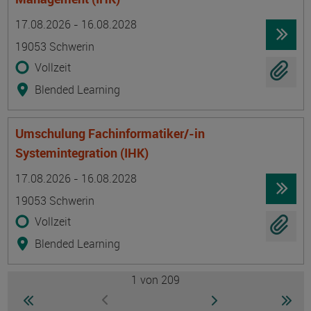
Termin
Ort
Zeitmuster
Lehr- und Lernform
17.08.2026 - 16.08.2028
19053 Schwerin
Vollzeit
Blended Learning
Umschulung Fachinformatiker/-in
Systemintegration (IHK)
Termin
Ort
Zeitmuster
Lehr- und Lernform
17.08.2026 - 16.08.2028
19053 Schwerin
Vollzeit
Blended Learning
1
von 209
Seite
zur ersten Seite wechseln
zur nächsten Seite
zur 
zur vorherigen Seite wechseln