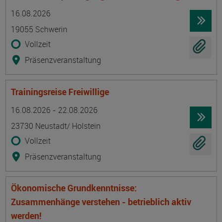
Termin
Ort
Zeitmuster
Lehr- und Lernform
16.08.2026
19055 Schwerin
Vollzeit
Präsenzveranstaltung
Trainingsreise Freiwillige
Termin
Ort
Zeitmuster
Lehr- und Lernform
16.08.2026 - 22.08.2026
23730 Neustadt/ Holstein
Vollzeit
Präsenzveranstaltung
Ökonomische Grundkenntnisse:
Zusammenhänge verstehen - betrieblich aktiv
werden!