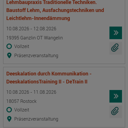
Lehmbaupraxis Traditionelle Techniken.
Baustoff Lehm, Ausfachungstechniken und
Leichtlehm-Innendämmung
Termin
Ort
Zeitmuster
Lehr- und Lernform
10.08.2026 - 12.08.2026
19395 Ganzlin OT Wangelin
Vollzeit
Präsenzveranstaltung
Deeskalation durch Kommunikation -
DeeskalationsTraining II - DeTrain II
Termin
Ort
Zeitmuster
Lehr- und Lernform
10.08.2026 - 11.08.2026
18057 Rostock
Vollzeit
Präsenzveranstaltung