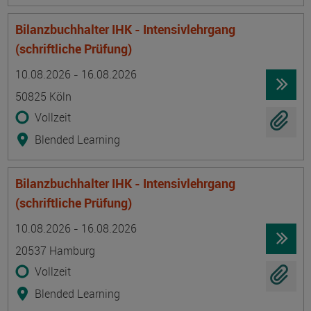
Bilanzbuchhalter IHK - Intensivlehrgang
(schriftliche Prüfung)
Termin
Ort
Zeitmuster
Lehr- und Lernform
10.08.2026 - 16.08.2026
50825 Köln
Vollzeit
Blended Learning
Bilanzbuchhalter IHK - Intensivlehrgang
(schriftliche Prüfung)
Termin
Ort
Zeitmuster
Lehr- und Lernform
10.08.2026 - 16.08.2026
20537 Hamburg
Vollzeit
Blended Learning