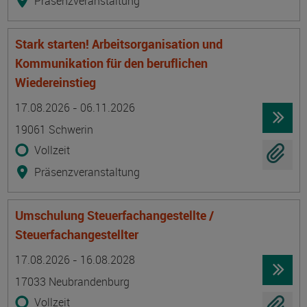
Präsenzveranstaltung
Stark starten! Arbeitsorganisation und
Kommunikation für den beruflichen
Wiedereinstieg
Termin
Ort
Zeitmuster
Lehr- und Lernform
17.08.2026 - 06.11.2026
19061 Schwerin
Vollzeit
Präsenzveranstaltung
Umschulung Steuerfachangestellte /
Steuerfachangestellter
Termin
Ort
Zeitmuster
Lehr- und Lernform
17.08.2026 - 16.08.2028
17033 Neubrandenburg
Vollzeit