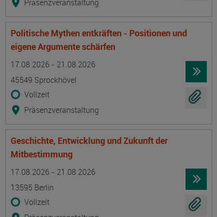
Präsenzveranstaltung
Politische Mythen entkräften - Positionen und
eigene Argumente schärfen
Termin
Ort
Zeitmuster
Lehr- und Lernform
17.08.2026 - 21.08.2026
45549 Sprockhövel
Vollzeit
Präsenzveranstaltung
Geschichte, Entwicklung und Zukunft der
Mitbestimmung
Termin
Ort
Zeitmuster
Lehr- und Lernform
17.08.2026 - 21.08.2026
13595 Berlin
Vollzeit