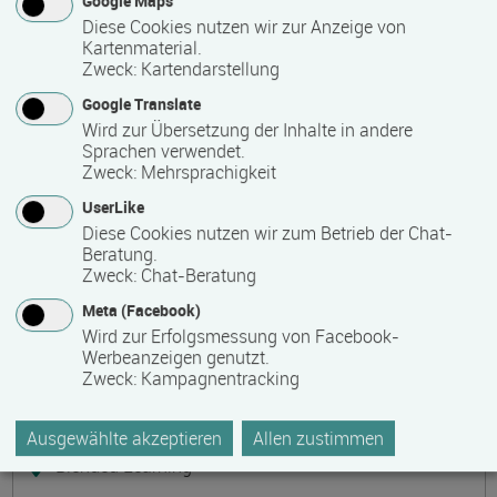
Google Maps
Präsenzveranstaltung
Diese Cookies nutzen wir zur Anzeige von
Kartenmaterial.
Zweck
:
Kartendarstellung
Keramik, Yoga und Mee(h)r
Termin
Ort
Zeitmuster
Lehr- und Lernform
Google Translate
17.08.2026 - 21.08.2026
Wird zur Übersetzung der Inhalte in andere
17509 Lubmin
Sprachen verwendet.
Zweck
:
Mehrsprachigkeit
Vollzeit
UserLike
Präsenzveranstaltung
Diese Cookies nutzen wir zum Betrieb der Chat-
Beratung.
Zweck
:
Chat-Beratung
Bilanzbuchhalter IHK - Intensivlehrgang
Meta (Facebook)
(schriftliche Prüfung)
Wird zur Erfolgsmessung von Facebook-
Termin
Ort
Zeitmuster
Lehr- und Lernform
Werbeanzeigen genutzt.
17.08.2026 - 23.08.2026
Zweck
:
Kampagnentracking
60314 Frankfurt
Vollzeit
Ausgewählte akzeptieren
Allen zustimmen
Blended Learning