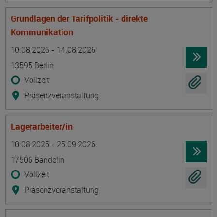
Grundlagen der Tarifpolitik - direkte
Kommunikation
Termin
Ort
Zeitmuster
Lehr- und Lernform
10.08.2026 - 14.08.2026
13595 Berlin
Vollzeit
Präsenzveranstaltung
Lagerarbeiter/in
Termin
Ort
Zeitmuster
Lehr- und Lernform
10.08.2026 - 25.09.2026
17506 Bandelin
Vollzeit
Präsenzveranstaltung