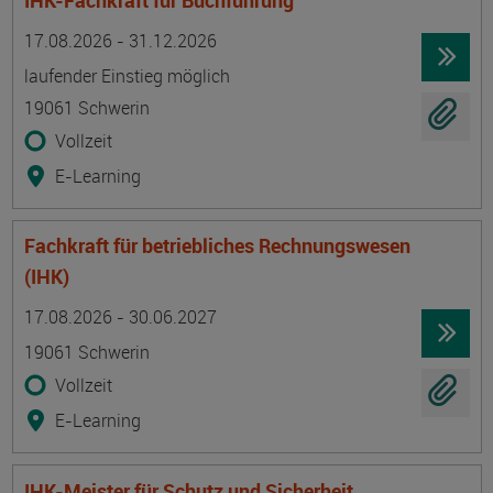
IHK-Fachkraft für Buchführung
Termin
Ort
Zeitmuster
Lehr- und Lernform
17.08.2026 - 31.12.2026
laufender Einstieg möglich
19061 Schwerin
Vollzeit
E-Learning
Fachkraft für betriebliches Rechnungswesen
(IHK)
Termin
Ort
Zeitmuster
Lehr- und Lernform
17.08.2026 - 30.06.2027
19061 Schwerin
Vollzeit
E-Learning
IHK-Meister für Schutz und Sicherheit