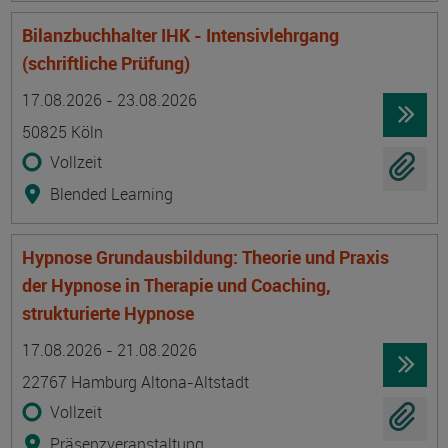
Bilanzbuchhalter IHK - Intensivlehrgang
(schriftliche Prüfung)
Termin
Ort
Zeitmuster
Lehr- und Lernform
17.08.2026 - 23.08.2026
50825 Köln
Vollzeit
Blended Learning
Hypnose Grundausbildung: Theorie und Praxis
der Hypnose in Therapie und Coaching,
strukturierte Hypnose
Termin
Ort
Zeitmuster
Lehr- und Lernform
17.08.2026 - 21.08.2026
22767 Hamburg Altona-Altstadt
Vollzeit
Präsenzveranstaltung