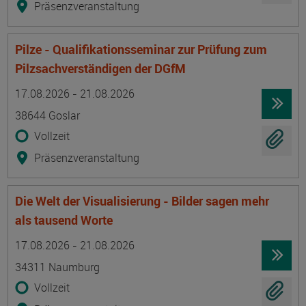
Präsenzveranstaltung
Pilze - Qualifikationsseminar zur Prüfung zum
Pilzsachverständigen der DGfM
Termin
Ort
Zeitmuster
Lehr- und Lernform
17.08.2026 - 21.08.2026
38644 Goslar
Vollzeit
Präsenzveranstaltung
Die Welt der Visualisierung - Bilder sagen mehr
als tausend Worte
Termin
Ort
Zeitmuster
Lehr- und Lernform
17.08.2026 - 21.08.2026
34311 Naumburg
Vollzeit