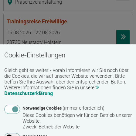
Präsenzveranstaltung
Trainingsreise Freiwillige
Termin
Ort
Zeitmuster
Lehr- und Lernform
16.08.2026 - 22.08.2026
23730 Neustadt/ Holstein
Vollzeit
Cookie-Einstellungen
Präsenzveranstaltung
Gleich geht es weiter - vorab informieren wir Sie noch über
die Cookies, die wir auf unserer Website verwenden. Bitte
Ökonomische Grundkenntnisse:
treffen Sie Ihre Auswahl über den entsprechenden Button.
Weitere Informationen finden Sie in unserer
Zusammenhänge verstehen - betrieblich aktiv
Datenschutzerklärung
.
werden!
Termin
Ort
Zeitmuster
Lehr- und Lernform
(immer erforderlich)
Notwendige Cookies
17.08.2026 - 21.08.2026
Diese Cookies benötigen wir für den Betrieb unserer
13595 Berlin
Website.
Zweck
:
Betrieb der Website
Vollzeit