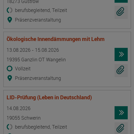
18273 Güstrow
berufsbegleitend, Teilzeit
Präsenzveranstaltung
Ökologische Innendämmungen mit Lehm
Termin
Ort
Zeitmuster
Lehr- und Lernform
13.08.2026 - 15.08.2026
19395 Ganzlin OT Wangelin
Vollzeit
Präsenzveranstaltung
LID-Prüfung (Leben in Deutschland)
Termin
Ort
Zeitmuster
Lehr- und Lernform
14.08.2026
19055 Schwerin
berufsbegleitend, Teilzeit