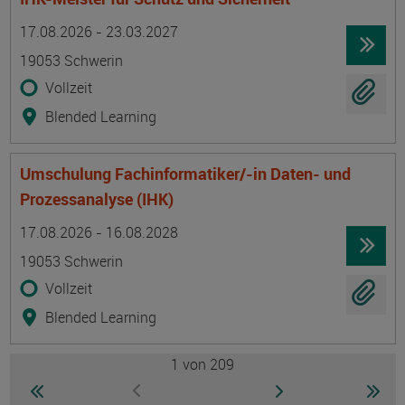
Termin
Ort
Zeitmuster
Lehr- und Lernform
17.08.2026 - 23.03.2027
19053 Schwerin
Vollzeit
Blended Learning
Umschulung Fachinformatiker/-in Daten- und
Prozessanalyse (IHK)
Termin
Ort
Zeitmuster
Lehr- und Lernform
17.08.2026 - 16.08.2028
19053 Schwerin
Vollzeit
Blended Learning
1
von 209
Seite
zur ersten Seite wechseln
zur nächsten Seite
zur 
zur vorherigen Seite wechseln