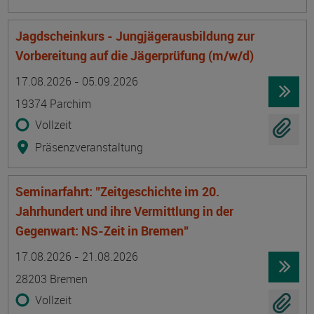
Jagdscheinkurs - Jungjägerausbildung zur
Vorbereitung auf die Jägerprüfung (m/w/d)
Termin
Ort
Zeitmuster
Lehr- und Lernform
17.08.2026 - 05.09.2026
19374 Parchim
Vollzeit
Präsenzveranstaltung
Seminarfahrt: "Zeitgeschichte im 20.
Jahrhundert und ihre Vermittlung in der
Gegenwart: NS-Zeit in Bremen"
Termin
Ort
Zeitmuster
Lehr- und Lernform
17.08.2026 - 21.08.2026
28203 Bremen
Vollzeit