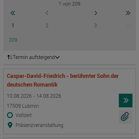
1
von 209
Seite
zur ersten Seite wechseln
zur nächsten Seite
zur 
zur vorherigen Seite wechseln
Seite
Seite
Seite
...
1
2
3
Ausg
Seite
209
Termin aufsteigend
Caspar-David-Friedrich - berühmter Sohn der
deutschen Romantik
Termin
Ort
Zeitmuster
Lehr- und Lernform
10.08.2026 - 14.08.2026
17509 Lubmin
Vollzeit
Präsenzveranstaltung