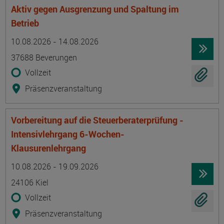
Aktiv gegen Ausgrenzung und Spaltung im
Betrieb
Termin
Ort
Zeitmuster
Lehr- und Lernform
10.08.2026 - 14.08.2026
37688 Beverungen
Vollzeit
Präsenzveranstaltung
Vorbereitung auf die Steuerberaterprüfung -
Intensivlehrgang 6-Wochen-
Klausurenlehrgang
Termin
Ort
Zeitmuster
Lehr- und Lernform
10.08.2026 - 19.09.2026
24106 Kiel
Vollzeit
Präsenzveranstaltung