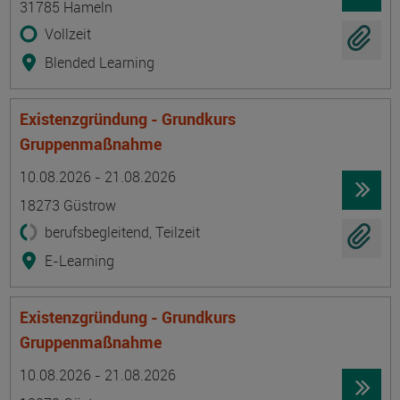
31785 Hameln
Vollzeit
Blended Learning
Existenzgründung - Grundkurs
Gruppenmaßnahme
Termin
Ort
Zeitmuster
Lehr- und Lernform
10.08.2026 - 21.08.2026
18273 Güstrow
berufsbegleitend, Teilzeit
E-Learning
Existenzgründung - Grundkurs
Gruppenmaßnahme
Termin
Ort
Zeitmuster
Lehr- und Lernform
10.08.2026 - 21.08.2026