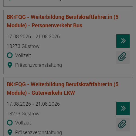
BKrFQG - Weiterbildung Berufskraftfahrer:in (5
Module) - Personenverkehr Bus
Termin
Ort
Zeitmuster
Lehr- und Lernform
17.08.2026 - 21.08.2026
18273 Güstrow
Vollzeit
Präsenzveranstaltung
BKrFQG - Weiterbildung Berufskraftfahrer:in (5
Module) - Güterverkehr LKW
Termin
Ort
Zeitmuster
Lehr- und Lernform
17.08.2026 - 21.08.2026
18273 Güstrow
Vollzeit
Präsenzveranstaltung