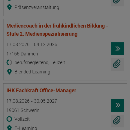
Präsenzveranstaltung
Mediencoach in der frühkindlichen Bildung -
Stufe 2: Medienspezialisierung
Termin
Ort
Zeitmuster
Lehr- und Lernform
17.08.2026 - 04.12.2026
17166 Dahmen
berufsbegleitend, Teilzeit
Blended Learning
IHK Fachkraft Office-Manager
Termin
Ort
Zeitmuster
Lehr- und Lernform
17.08.2026 - 30.05.2027
19061 Schwerin
Vollzeit
E-Learning