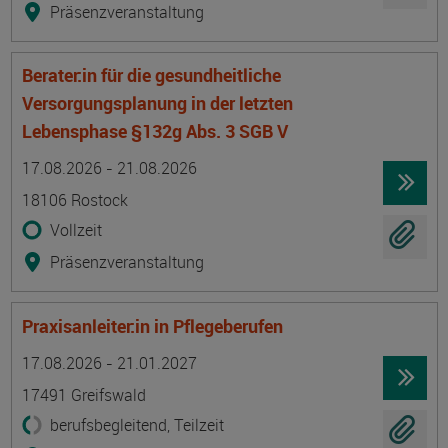
Präsenzveranstaltung
Berater:in für die gesundheitliche
Versorgungsplanung in der letzten
Lebensphase §132g Abs. 3 SGB V
Termin
Ort
Zeitmuster
Lehr- und Lernform
17.08.2026 - 21.08.2026
18106 Rostock
Vollzeit
Präsenzveranstaltung
Praxisanleiter:in in Pflegeberufen
Termin
Ort
Zeitmuster
Lehr- und Lernform
17.08.2026 - 21.01.2027
17491 Greifswald
berufsbegleitend, Teilzeit