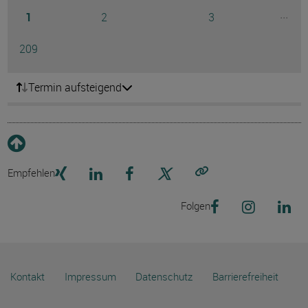
Seite
Seite
Seite
...
1
2
3
Ausg
Seite
209
Termin aufsteigend
Empfehlen
Link kopieren
Folgen
Kontakt
Impressum
Datenschutz
Barrierefreiheit