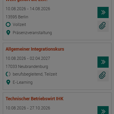
Termin
Ort
Zeitmuster
Lehr- und Lernform
10.08.2026 - 14.08.2026
13595 Berlin
Vollzeit
Präsenzveranstaltung
Allgemeiner Integrationskurs
Termin
Ort
Zeitmuster
Lehr- und Lernform
10.08.2026 - 02.04.2027
17033 Neubrandenburg
berufsbegleitend, Teilzeit
E-Learning
Technischer Betriebswirt IHK
Termin
Ort
Zeitmuster
Lehr- und Lernform
10.08.2026 - 27.10.2026