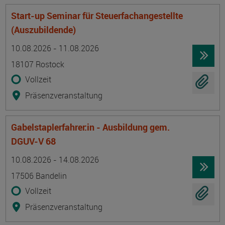
Start-up Seminar für Steuerfachangestellte
(Auszubildende)
Termin
Ort
Zeitmuster
Lehr- und Lernform
10.08.2026 - 11.08.2026
18107 Rostock
Vollzeit
Präsenzveranstaltung
Gabelstaplerfahrer:in - Ausbildung gem.
DGUV-V 68
Termin
Ort
Zeitmuster
Lehr- und Lernform
10.08.2026 - 14.08.2026
17506 Bandelin
Vollzeit
Präsenzveranstaltung