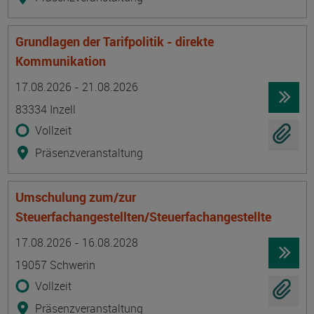
Grundlagen der Tarifpolitik - direkte
Kommunikation
Termin
Ort
Zeitmuster
Lehr- und Lernform
17.08.2026 - 21.08.2026
83334 Inzell
Vollzeit
Präsenzveranstaltung
Umschulung zum/zur
Steuerfachangestellten/Steuerfachangestellte
Termin
Ort
Zeitmuster
Lehr- und Lernform
17.08.2026 - 16.08.2028
19057 Schwerin
Vollzeit
Präsenzveranstaltung