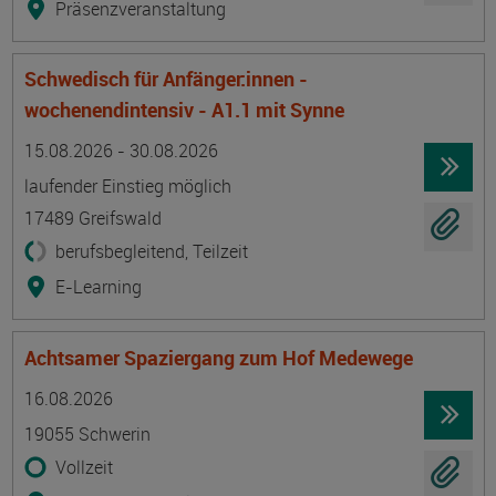
Präsenzveranstaltung
Schwedisch für Anfänger:innen -
wochenendintensiv - A1.1 mit Synne
Termin
Ort
Zeitmuster
Lehr- und Lernform
15.08.2026 - 30.08.2026
laufender Einstieg möglich
17489 Greifswald
berufsbegleitend, Teilzeit
E-Learning
Achtsamer Spaziergang zum Hof Medewege
Termin
Ort
Zeitmuster
Lehr- und Lernform
16.08.2026
19055 Schwerin
Vollzeit