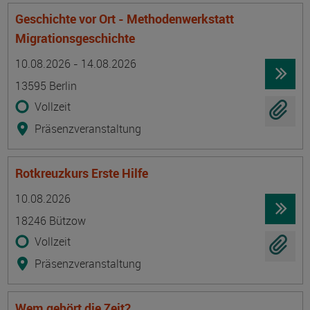
Geschichte vor Ort - Methodenwerkstatt
Migrationsgeschichte
Termin
Ort
Zeitmuster
Lehr- und Lernform
10.08.2026 - 14.08.2026
13595 Berlin
Vollzeit
Präsenzveranstaltung
Rotkreuzkurs Erste Hilfe
Termin
Ort
Zeitmuster
Lehr- und Lernform
10.08.2026
18246 Bützow
Vollzeit
Präsenzveranstaltung
Wem gehört die Zeit?