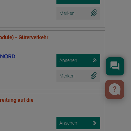
Merken
odule) - Güterverkehr
Ansehen
Konta
Merken
eitung auf die
Ansehen