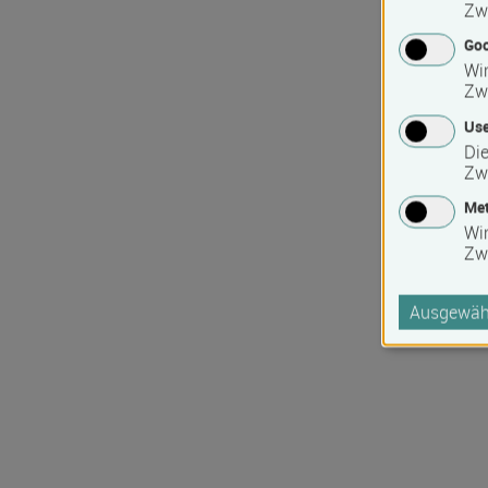
Zw
Goo
Wir
Zw
Use
Die
Zw
Met
Wi
Zw
Ausgewähl