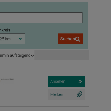
kreis
25 km
Suchen
ermin aufsteigend
Seite wechseln
is 208
Ansehen
Merken