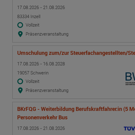
Termin
Ort
Zeitmuster
Lehr- und Lernform
17.08.2026 - 21.08.2026
83334 Inzell
Vollzeit
Präsenzveranstaltung
Umschulung zum/zur Steuerfachangestellten/Ste
Termin
Ort
Zeitmuster
Lehr- und Lernform
17.08.2026 - 16.08.2028
19057 Schwerin
Vollzeit
Präsenzveranstaltung
BKrFQG - Weiterbildung Berufskraftfahrer:in (5 M
Personenverkehr Bus
Termin
Ort
Zeitmuster
Lehr- und Lernform
17.08.2026 - 21.08.2026