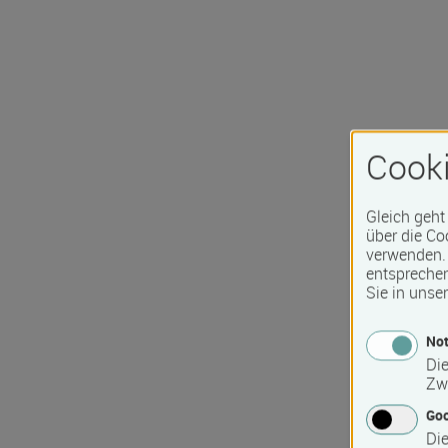
Cooki
Gleich geht
über die Co
verwenden. 
entspreche
Sie in unse
Not
Die
Zw
Go
Die