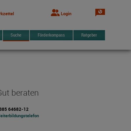
Sprache wechsel
kzettel
Login
Suche
Förderkompass
Ratgeber
Gut beraten
385 64682-12
eiterbildungstelefon