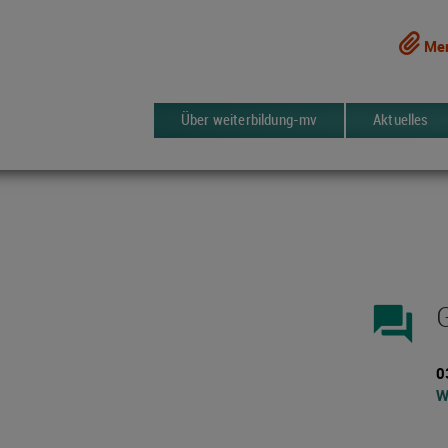
Mer
Über weiterbildung-mv
Aktuelles
forum
0
W