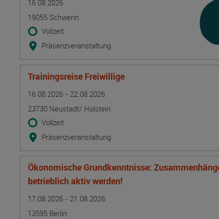
16.08.2026
19055 Schwerin
Vollzeit
Präsenzveranstaltung
Trainingsreise Freiwillige
Termin
Ort
Zeitmuster
Lehr- und Lernform
16.08.2026 - 22.08.2026
23730 Neustadt/ Holstein
Vollzeit
Präsenzveranstaltung
Ökonomische Grundkenntnisse: Zusammenhänge 
betrieblich aktiv werden!
Termin
Ort
Zeitmuster
Lehr- und Lernform
17.08.2026 - 21.08.2026
13595 Berlin