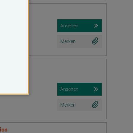
iche Prüfung)
Ansehen
Merken
r Hypnose in
Ansehen
Merken
tion