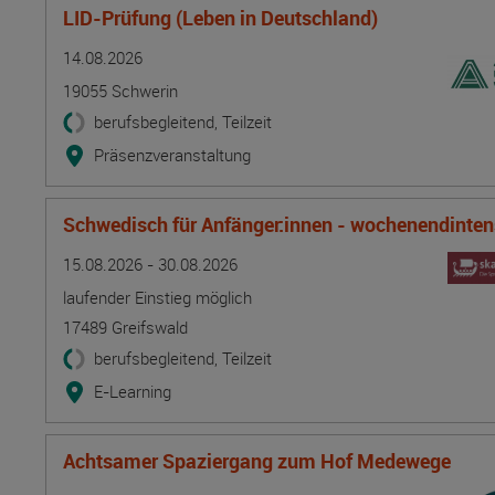
LID-Prüfung (Leben in Deutschland)
Termin
Ort
Zeitmuster
Lehr- und Lernform
14.08.2026
19055 Schwerin
berufsbegleitend, Teilzeit
Präsenzveranstaltung
Schwedisch für Anfänger:innen - wochenendintens
Termin
Ort
Zeitmuster
Lehr- und Lernform
15.08.2026 - 30.08.2026
laufender Einstieg möglich
17489 Greifswald
berufsbegleitend, Teilzeit
E-Learning
Achtsamer Spaziergang zum Hof Medewege
Termin
Ort
Zeitmuster
Lehr- und Lernform