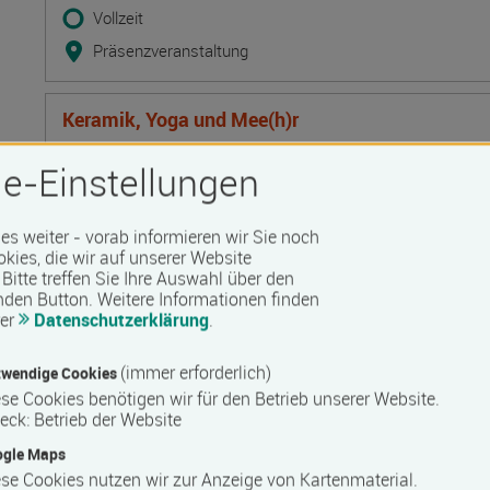
Vollzeit
Präsenzveranstaltung
Keramik, Yoga und Mee(h)r
Termin
Ort
Zeitmuster
Lehr- und Lernform
17.08.2026 - 21.08.2026
e-Einstellungen
17509 Lubmin
Vollzeit
 es weiter - vorab informieren wir Sie noch
Präsenzveranstaltung
okies, die wir auf unserer Website
Bitte treffen Sie Ihre Auswahl über den
nden Button.
Weitere Informationen finden
rer
Datenschutzerklärung
.
Bilanzbuchhalter IHK - Intensivlehrgang (schriftl
Termin
Ort
Zeitmuster
Lehr- und Lernform
17.08.2026 - 23.08.2026
(immer erforderlich)
wendige Cookies
60314 Frankfurt
se Cookies benötigen wir für den Betrieb unserer Website.
eck
:
Betrieb der Website
Vollzeit
ogle Maps
Blended Learning
se Cookies nutzen wir zur Anzeige von Kartenmaterial.