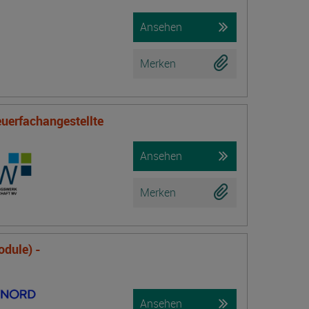
Ansehen
Merken
uerfachangestellte
Ansehen
Merken
odule) -
Ansehen