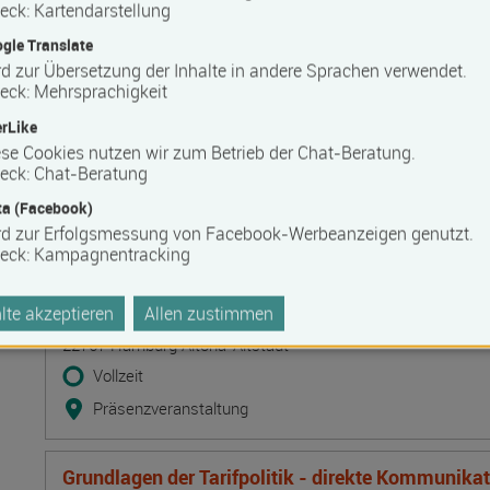
eck
:
Kartendarstellung
Bilanzbuchhalter IHK - Intensivlehrgang (schriftl
gle Translate
Termin
Ort
Zeitmuster
Lehr- und Lernform
d zur Übersetzung der Inhalte in andere Sprachen verwendet.
17.08.2026 - 23.08.2026
eck
:
Mehrsprachigkeit
50825 Köln
rLike
Vollzeit
se Cookies nutzen wir zum Betrieb der Chat-Beratung.
eck
:
Chat-Beratung
Blended Learning
a (Facebook)
rd zur Erfolgsmessung von Facebook-Werbeanzeigen genutzt.
Hypnose Grundausbildung: Theorie und Praxis de
eck
:
Kampagnentracking
Therapie und Coaching, strukturierte Hypnose
Termin
Ort
Zeitmuster
Lehr- und Lernform
17.08.2026 - 21.08.2026
te akzeptieren
Allen zustimmen
22767 Hamburg Altona-Altstadt
Vollzeit
Präsenzveranstaltung
Grundlagen der Tarifpolitik - direkte Kommunika