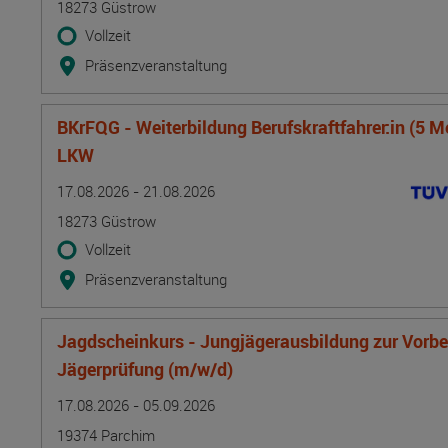
18273 Güstrow
Vollzeit
Präsenzveranstaltung
BKrFQG - Weiterbildung Berufskraftfahrer:in (5 M
LKW
Termin
Ort
Zeitmuster
Lehr- und Lernform
17.08.2026 - 21.08.2026
18273 Güstrow
Vollzeit
Präsenzveranstaltung
Jagdscheinkurs - Jungjägerausbildung zur Vorber
Jägerprüfung (m/w/d)
Termin
Ort
Zeitmuster
Lehr- und Lernform
17.08.2026 - 05.09.2026
19374 Parchim