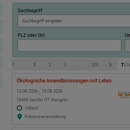
Suchbegriff
PLZ oder Ort
Um
T
Seite
Seite
Seite
Seite
1
2
3
209
...
zur vorherigen Seite wechseln
zur nächsten 
Ausgeblendete Seiten 4 b
Ökologische Innendämmungen mit Lehm
Termin
Ort
Zeitmuster
Lehr- und Lernform
13.08.2026 - 15.08.2026
19395 Ganzlin OT Wangelin
Vollzeit
Präsenzveranstaltung