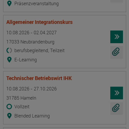
Präsenzveranstaltung
Allgemeiner Integrationskurs
Termin
Ort
Zeitmuster
Lehr- und Lernform
10.08.2026 - 02.04.2027
17033 Neubrandenburg
berufsbegleitend, Teilzeit
E-Learning
Technischer Betriebswirt IHK
Termin
Ort
Zeitmuster
Lehr- und Lernform
10.08.2026 - 27.10.2026
31785 Hameln
Vollzeit
Blended Learning