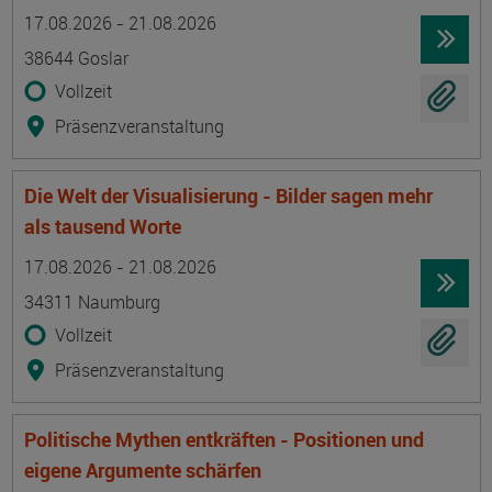
Termin
Ort
Zeitmuster
Lehr- und Lernform
17.08.2026 - 21.08.2026
38644 Goslar
Vollzeit
Präsenzveranstaltung
Die Welt der Visualisierung - Bilder sagen mehr
als tausend Worte
Termin
Ort
Zeitmuster
Lehr- und Lernform
17.08.2026 - 21.08.2026
34311 Naumburg
Vollzeit
Präsenzveranstaltung
Politische Mythen entkräften - Positionen und
eigene Argumente schärfen