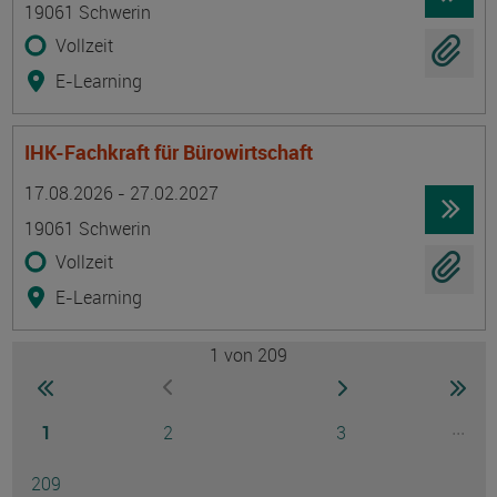
19061 Schwerin
Vollzeit
E-Learning
IHK-Fachkraft für Bürowirtschaft
Termin
Ort
Zeitmuster
Lehr- und Lernform
17.08.2026 - 27.02.2027
19061 Schwerin
Vollzeit
E-Learning
1
von 209
Seite
zur ersten Seite wechseln
zur nächsten Seite
zur 
zur vorherigen Seite wechseln
Seite
Seite
Seite
...
1
2
3
Ausg
Seite
209