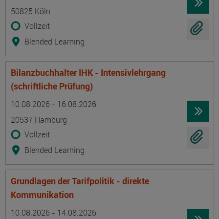
50825 Köln
Vollzeit
Blended Learning
Bilanzbuchhalter IHK - Intensivlehrgang
(schriftliche Prüfung)
Termin
Ort
Zeitmuster
Lehr- und Lernform
10.08.2026 - 16.08.2026
20537 Hamburg
Vollzeit
Blended Learning
Grundlagen der Tarifpolitik - direkte
Kommunikation
Termin
Ort
Zeitmuster
Lehr- und Lernform
10.08.2026 - 14.08.2026