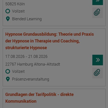
50825 Köln
Vollzeit
Blended Learning
Hypnose Grundausbildung: Theorie und Praxis
der Hypnose in Therapie und Coaching,
strukturierte Hypnose
Termin
Ort
Zeitmuster
Lehr- und Lernform
17.08.2026 - 21.08.2026
22767 Hamburg Altona-Altstadt
Vollzeit
Präsenzveranstaltung
Grundlagen der Tarifpolitik - direkte
Kommunikation
Termin
Ort
Zeitmuster
Lehr- und Lernform