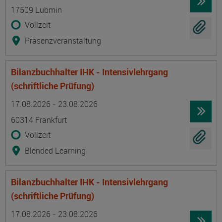
17509 Lubmin
Vollzeit
Präsenzveranstaltung
Bilanzbuchhalter IHK - Intensivlehrgang
(schriftliche Prüfung)
Termin
Ort
Zeitmuster
Lehr- und Lernform
17.08.2026 - 23.08.2026
60314 Frankfurt
Vollzeit
Blended Learning
Bilanzbuchhalter IHK - Intensivlehrgang
(schriftliche Prüfung)
Termin
Ort
Zeitmuster
Lehr- und Lernform
17.08.2026 - 23.08.2026