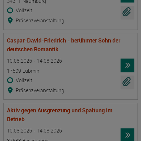
34311 Naumburg
Vollzeit
Präsenzveranstaltung
Caspar-David-Friedrich - berühmter Sohn der
deutschen Romantik
Termin
Ort
Zeitmuster
Lehr- und Lernform
10.08.2026 - 14.08.2026
17509 Lubmin
Vollzeit
Präsenzveranstaltung
Aktiv gegen Ausgrenzung und Spaltung im
Betrieb
Termin
Ort
Zeitmuster
Lehr- und Lernform
10.08.2026 - 14.08.2026
37688 Beverungen