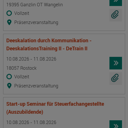
19395 Ganzlin OT Wangelin
Vollzeit
Präsenzveranstaltung
Deeskalation durch Kommunikation -
DeeskalationsTraining II - DeTrain II
Termin
Ort
Zeitmuster
Lehr- und Lernform
10.08.2026 - 11.08.2026
18057 Rostock
Vollzeit
Präsenzveranstaltung
Start-up Seminar für Steuerfachangestellte
(Auszubildende)
Termin
Ort
Zeitmuster
Lehr- und Lernform
10.08.2026 - 11.08.2026