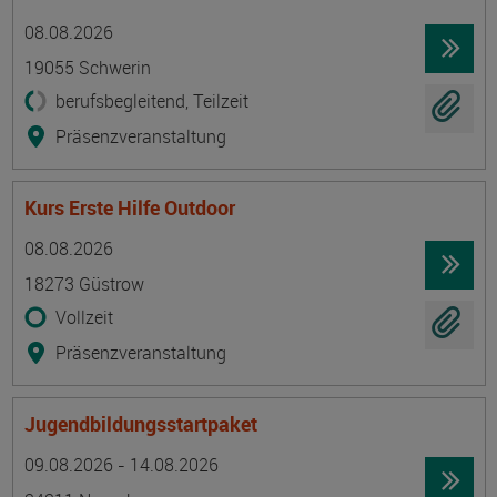
Termin
Ort
Zeitmuster
Lehr- und Lernform
08.08.2026
19055 Schwerin
berufsbegleitend, Teilzeit
Präsenzveranstaltung
Kurs Erste Hilfe Outdoor
Termin
Ort
Zeitmuster
Lehr- und Lernform
08.08.2026
18273 Güstrow
Vollzeit
Präsenzveranstaltung
Jugendbildungsstartpaket
Termin
Ort
Zeitmuster
Lehr- und Lernform
09.08.2026 - 14.08.2026