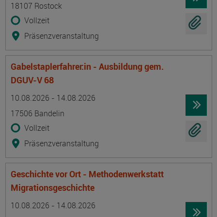
18107 Rostock
Vollzeit
Präsenzveranstaltung
Gabelstaplerfahrer:in - Ausbildung gem.
DGUV-V 68
Termin
Ort
Zeitmuster
Lehr- und Lernform
10.08.2026 - 14.08.2026
17506 Bandelin
Vollzeit
Präsenzveranstaltung
Geschichte vor Ort - Methodenwerkstatt
Migrationsgeschichte
Termin
Ort
Zeitmuster
Lehr- und Lernform
10.08.2026 - 14.08.2026