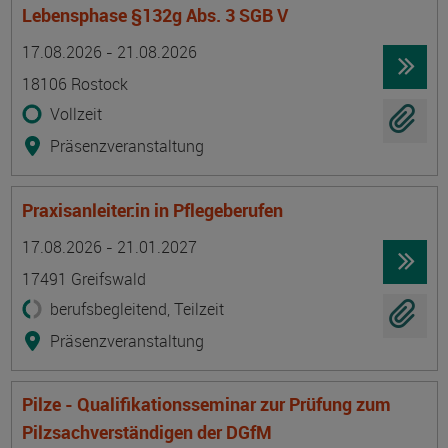
Lebensphase §132g Abs. 3 SGB V
Termin
Ort
Zeitmuster
Lehr- und Lernform
17.08.2026 - 21.08.2026
18106 Rostock
Vollzeit
Präsenzveranstaltung
Praxisanleiter:in in Pflegeberufen
Termin
Ort
Zeitmuster
Lehr- und Lernform
17.08.2026 - 21.01.2027
17491 Greifswald
berufsbegleitend, Teilzeit
Präsenzveranstaltung
Pilze - Qualifikationsseminar zur Prüfung zum
Pilzsachverständigen der DGfM