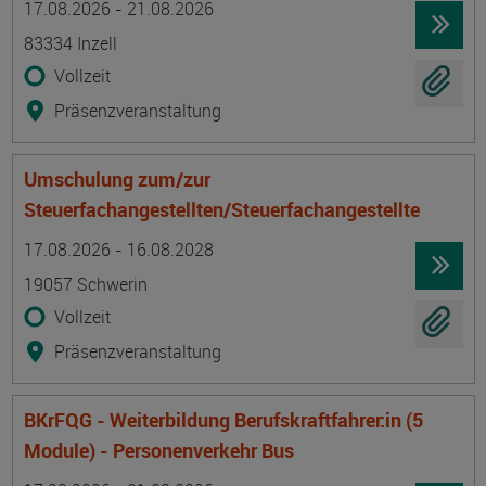
17.08.2026 - 21.08.2026
83334 Inzell
Vollzeit
Präsenzveranstaltung
Umschulung zum/zur
Steuerfachangestellten/Steuerfachangestellte
Termin
Ort
Zeitmuster
Lehr- und Lernform
17.08.2026 - 16.08.2028
19057 Schwerin
Vollzeit
Präsenzveranstaltung
BKrFQG - Weiterbildung Berufskraftfahrer:in (5
Module) - Personenverkehr Bus
Termin
Ort
Zeitmuster
Lehr- und Lernform