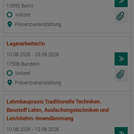
13595 Berlin
Vollzeit
Präsenzveranstaltung
Lagerarbeiter/in
Termin
Ort
Zeitmuster
Lehr- und Lernform
10.08.2026 - 25.09.2026
17506 Bandelin
Vollzeit
Präsenzveranstaltung
Lehmbaupraxis Traditionelle Techniken.
Baustoff Lehm, Ausfachungstechniken und
Leichtlehm-Innendämmung
Termin
Ort
Zeitmuster
Lehr- und Lernform
10.08.2026 - 12.08.2026