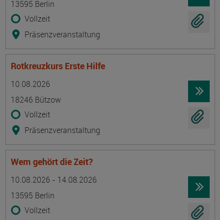
13595 Berlin
Vollzeit
Präsenzveranstaltung
Rotkreuzkurs Erste Hilfe
Termin
Ort
Zeitmuster
Lehr- und Lernform
10.08.2026
18246 Bützow
Vollzeit
Präsenzveranstaltung
Wem gehört die Zeit?
Termin
Ort
Zeitmuster
Lehr- und Lernform
10.08.2026 - 14.08.2026
13595 Berlin
Vollzeit