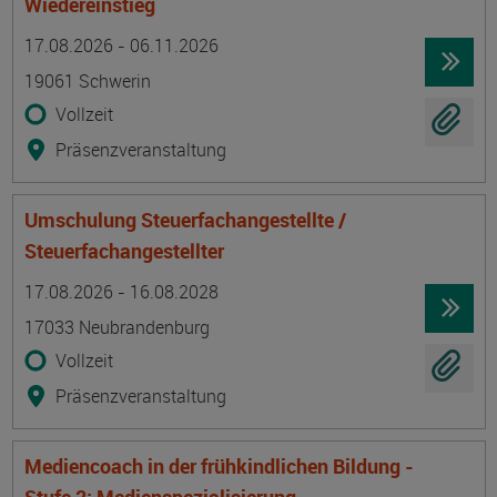
Wiedereinstieg
Termin
Ort
Zeitmuster
Lehr- und Lernform
17.08.2026 - 06.11.2026
19061 Schwerin
Vollzeit
Präsenzveranstaltung
Umschulung Steuerfachangestellte /
Steuerfachangestellter
Termin
Ort
Zeitmuster
Lehr- und Lernform
17.08.2026 - 16.08.2028
17033 Neubrandenburg
Vollzeit
Präsenzveranstaltung
Mediencoach in der frühkindlichen Bildung -