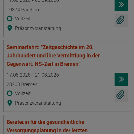
17.08.2026 - 05.09.2026
19374 Parchim
Vollzeit
Präsenzveranstaltung
Seminarfahrt: "Zeitgeschichte im 20.
Jahrhundert und ihre Vermittlung in der
Gegenwart: NS-Zeit in Bremen"
Termin
Ort
Zeitmuster
Lehr- und Lernform
17.08.2026 - 21.08.2026
28203 Bremen
Vollzeit
Präsenzveranstaltung
Berater:in für die gesundheitliche
Versorgungsplanung in der letzten