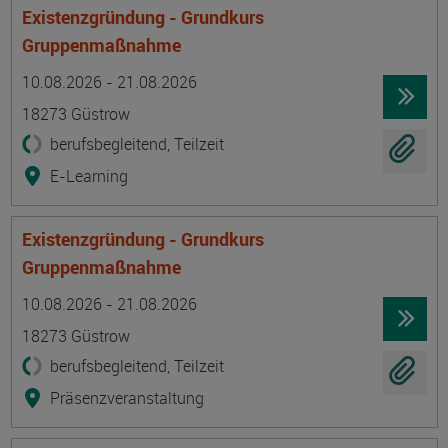
Existenzgründung - Grundkurs
Gruppenmaßnahme
Termin
Ort
Zeitmuster
Lehr- und Lernform
10.08.2026 - 21.08.2026
18273 Güstrow
berufsbegleitend, Teilzeit
E-Learning
Existenzgründung - Grundkurs
Gruppenmaßnahme
Termin
Ort
Zeitmuster
Lehr- und Lernform
10.08.2026 - 21.08.2026
18273 Güstrow
berufsbegleitend, Teilzeit
Präsenzveranstaltung