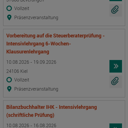
Vollzeit
Präsenzveranstaltung
Vorbereitung auf die Steuerberaterprüfung -
Intensivlehrgang 6-Wochen-
Klausurenlehrgang
Termin
Ort
Zeitmuster
Lehr- und Lernform
10.08.2026 - 19.09.2026
24106 Kiel
Vollzeit
Präsenzveranstaltung
Bilanzbuchhalter IHK - Intensivlehrgang
(schriftliche Prüfung)
Termin
Ort
Zeitmuster
Lehr- und Lernform
10.08.2026 - 16.08.2026