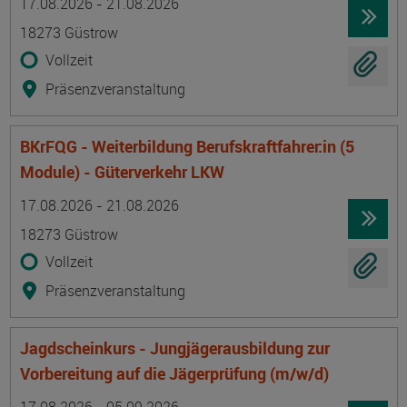
17.08.2026 - 21.08.2026
18273 Güstrow
Vollzeit
Präsenzveranstaltung
BKrFQG - Weiterbildung Berufskraftfahrer:in (5
Module) - Güterverkehr LKW
Termin
Ort
Zeitmuster
Lehr- und Lernform
17.08.2026 - 21.08.2026
18273 Güstrow
Vollzeit
Präsenzveranstaltung
Jagdscheinkurs - Jungjägerausbildung zur
Vorbereitung auf die Jägerprüfung (m/w/d)
Termin
Ort
Zeitmuster
Lehr- und Lernform