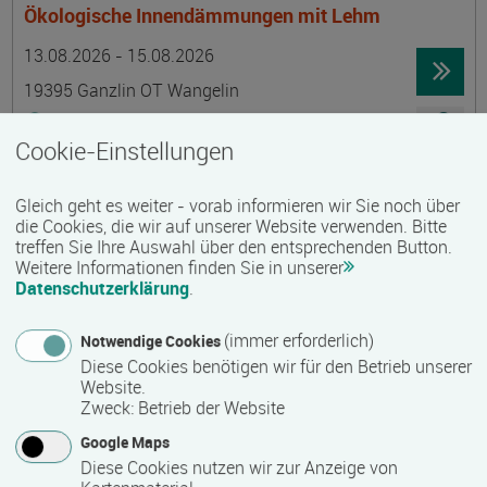
Ökologische Innendämmungen mit Lehm
Termin
Ort
Zeitmuster
Lehr- und Lernform
13.08.2026 - 15.08.2026
19395 Ganzlin OT Wangelin
Vollzeit
Cookie-Einstellungen
Präsenzveranstaltung
Gleich geht es weiter - vorab informieren wir Sie noch über
LID-Prüfung (Leben in Deutschland)
die Cookies, die wir auf unserer Website verwenden. Bitte
treffen Sie Ihre Auswahl über den entsprechenden Button.
Termin
Ort
Zeitmuster
Lehr- und Lernform
14.08.2026
Weitere Informationen finden Sie in unserer
Datenschutzerklärung
.
19055 Schwerin
berufsbegleitend, Teilzeit
(immer erforderlich)
Notwendige Cookies
Diese Cookies benötigen wir für den Betrieb unserer
Präsenzveranstaltung
Website.
Zweck
:
Betrieb der Website
Schwedisch für Anfänger:innen -
Google Maps
wochenendintensiv - A1.1 mit Synne
Diese Cookies nutzen wir zur Anzeige von