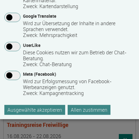
Kartenmaterial.
Termin
Ort
Zeitmuster
Lehr- und Lernform
15.08.2026 - 30.08.2026
Zweck
:
Kartendarstellung
laufender Einstieg möglich
Google Translate
Wird zur Übersetzung der Inhalte in andere
17489 Greifswald
Sprachen verwendet.
berufsbegleitend, Teilzeit
Zweck
:
Mehrsprachigkeit
E-Learning
UserLike
Diese Cookies nutzen wir zum Betrieb der Chat-
Beratung.
Achtsamer Spaziergang zum Hof Medewege
Zweck
:
Chat-Beratung
Termin
Ort
Zeitmuster
Lehr- und Lernform
Meta (Facebook)
16.08.2026
Wird zur Erfolgsmessung von Facebook-
19055 Schwerin
Werbeanzeigen genutzt.
Zweck
:
Kampagnentracking
Vollzeit
Präsenzveranstaltung
Ausgewählte akzeptieren
Allen zustimmen
Trainingsreise Freiwillige
Termin
Ort
Zeitmuster
Lehr- und Lernform
16.08.2026 - 22.08.2026