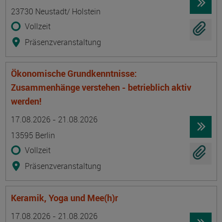
23730 Neustadt/ Holstein
Vollzeit
Präsenzveranstaltung
Ökonomische Grundkenntnisse:
Zusammenhänge verstehen - betrieblich aktiv
werden!
Termin
Ort
Zeitmuster
Lehr- und Lernform
17.08.2026 - 21.08.2026
13595 Berlin
Vollzeit
Präsenzveranstaltung
Keramik, Yoga und Mee(h)r
Termin
Ort
Zeitmuster
Lehr- und Lernform
17.08.2026 - 21.08.2026