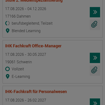
Stufe 2: Medienspezialisierung
Termin
Ort
Zeitmuster
Lehr- und Lernform
17.08.2026 - 04.12.2026
17166 Dahmen
berufsbegleitend, Teilzeit
Blended Learning
IHK Fachkraft Office-Manager
Termin
Ort
Zeitmuster
Lehr- und Lernform
17.08.2026 - 30.05.2027
19061 Schwerin
Vollzeit
E-Learning
IHK-Fachkraft für Personalwesen
Termin
Ort
Zeitmuster
Lehr- und Lernform
17.08.2026 - 26.02.2027