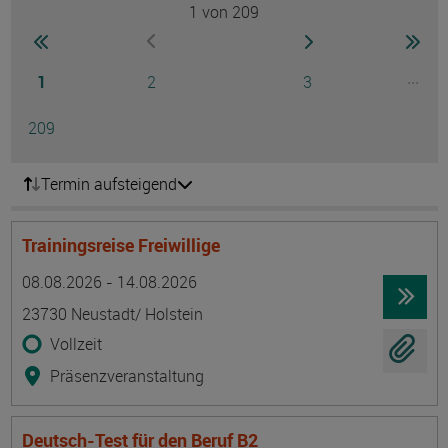
1
von 209
Seite
zur ersten Seite wechseln
zur nächsten Seite
zur 
zur vorherigen Seite wechseln
Seite
Seite
Seite
...
1
2
3
Ausg
Seite
209
Termin aufsteigend
Trainingsreise Freiwillige
Termin
Ort
Zeitmuster
Lehr- und Lernform
08.08.2026 - 14.08.2026
23730 Neustadt/ Holstein
Vollzeit
Präsenzveranstaltung
Deutsch-Test für den Beruf B2