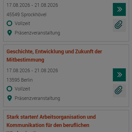
Termin
Ort
Zeitmuster
Lehr- und Lernform
17.08.2026 - 21.08.2026
45549 Sprockhövel
Vollzeit
Präsenzveranstaltung
Geschichte, Entwicklung und Zukunft der
Mitbestimmung
Termin
Ort
Zeitmuster
Lehr- und Lernform
17.08.2026 - 21.08.2026
13595 Berlin
Vollzeit
Präsenzveranstaltung
Stark starten! Arbeitsorganisation und
Kommunikation für den beruflichen