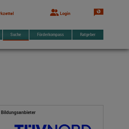
Sprache wechsel
kzettel
Login
Suche
Förderkompass
Ratgeber
Bildungsanbieter