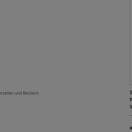
S
orzellan und Besteck
W