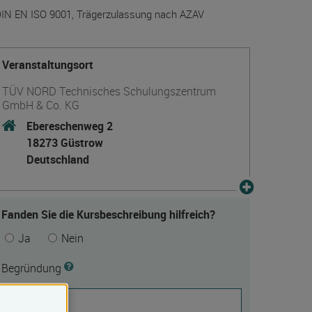
IN EN ISO 9001, Trägerzulassung nach AZAV
Veranstaltungsort
TÜV NORD Technisches Schulungszentrum
GmbH & Co. KG
Ebereschenweg 2
18273 Güstrow
Deutschland
Fanden Sie die Kursbeschreibung hilfreich?
Ja
Nein
Begründung