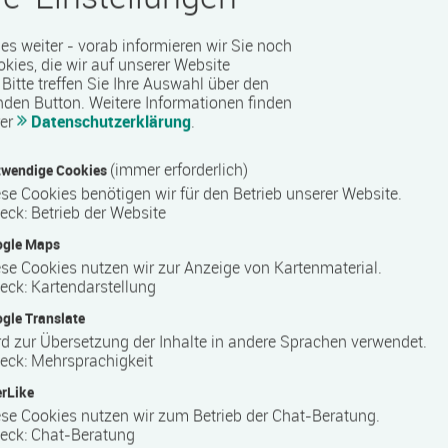
 es weiter - vorab informieren wir Sie noch
okies, die wir auf unserer Website
Bitte treffen Sie Ihre Auswahl über den
nden Button.
Weitere Informationen finden
 Hauswirtschaft Theorie und Praxis in hauswirtschaftlichen
rer
Datenschutzerklärung
.
gemeine Arbeitsorganisation kennen.
(immer erforderlich)
wendige Cookies
se Cookies benötigen wir für den Betrieb unserer Website.
eck
:
Betrieb der Website
ogle Maps
se Cookies nutzen wir zur Anzeige von Kartenmaterial.
eck
:
Kartendarstellung
gle Translate
d zur Übersetzung der Inhalte in andere Sprachen verwendet.
eck
:
Mehrsprachigkeit
rLike
se Cookies nutzen wir zum Betrieb der Chat-Beratung.
eck
:
Chat-Beratung