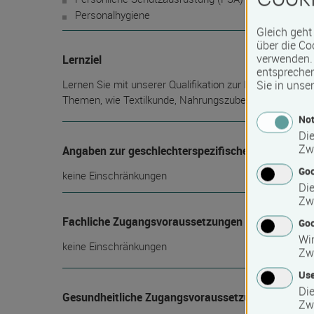
Personalhygiene
Gleich geht
über die Co
verwenden. 
Lernziel
entspreche
Lernen Sie mit unserer Qualifikation zur Hilfskraft für
Sie in unse
Themen, wie Textilkunde, Nahrungszubereitung und all
Not
Die
Zw
Angaben zur geschlechterspezifischen Nutzung
Go
keine Einschränkungen
Die
Zw
Fachliche Zugangsvoraussetzungen
Goo
Wir
keine Einschränkungen
Zw
Use
Die
Gesundheitliche Zugangsvoraussetzungen
Zw