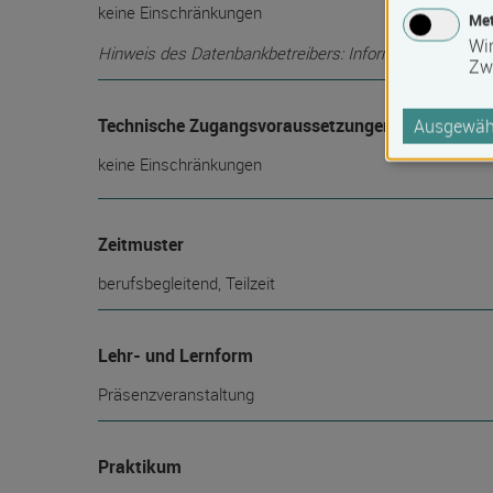
keine Einschränkungen
Met
Wi
Hinweis des Datenbankbetreibers: Informationen über die
Zw
Technische Zugangsvoraussetzungen
Ausgewähl
keine Einschränkungen
Zeitmuster
berufsbegleitend, Teilzeit
Lehr- und Lernform
Präsenzveranstaltung
Praktikum