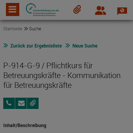
Spra
Login
Merkzettel
Startseite
Suche
Zurück zur Ergebnisliste
Neue Suche
P-914-G-9 / Pflichtkurs für
Betreuungskräfte - Kommunikation
für Betreuungskräfte
0381
Anfragen
Merken
96903075
Inhalt/Beschreibung