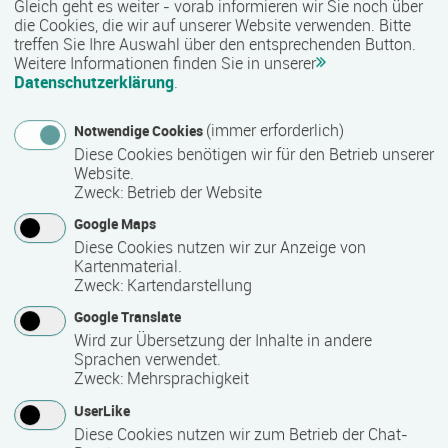
Gleich geht es weiter - vorab informieren wir Sie noch über
die Cookies, die wir auf unserer Website verwenden. Bitte
Bemerkungen zum Termin
treffen Sie Ihre Auswahl über den entsprechenden Button.
Dieser Kurs startet in einem wöchentlichen Rhythmus. 2
Weitere Informationen finden Sie in unserer
Datenschutzerklärung
.
Tage in Vollzeit.
(immer erforderlich)
Notwendige Cookies
Mindest­teilnehmer­anzahl
Diese Cookies benötigen wir für den Betrieb unserer
Website.
8
Zweck
:
Betrieb der Website
Google Maps
Diese Cookies nutzen wir zur Anzeige von
Maximale Teilnehmerzahl
Kartenmaterial.
Zweck
:
Kartendarstellung
25
Google Translate
Wird zur Übersetzung der Inhalte in andere
Teilnahmegebühr
Sprachen verwendet.
Zweck
:
Mehrsprachigkeit
0,00 €
UserLike
Diese Cookies nutzen wir zum Betrieb der Chat-
Bis zu 100 % Förderung möglich - unsere Mitarbeiter beraten