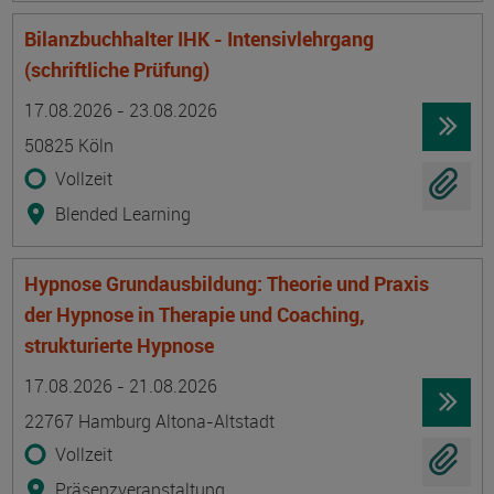
Bilanzbuchhalter IHK - Intensivlehrgang
(schriftliche Prüfung)
Termin
Ort
Zeitmuster
Lehr- und Lernform
17.08.2026 - 23.08.2026
50825 Köln
Vollzeit
Blended Learning
Hypnose Grundausbildung: Theorie und Praxis
der Hypnose in Therapie und Coaching,
strukturierte Hypnose
Termin
Ort
Zeitmuster
Lehr- und Lernform
17.08.2026 - 21.08.2026
22767 Hamburg Altona-Altstadt
Vollzeit
Präsenzveranstaltung