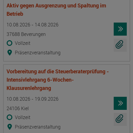
Aktiv gegen Ausgrenzung und Spaltung im
Betrieb
Termin
Ort
Zeitmuster
Lehr- und Lernform
10.08.2026 - 14.08.2026
37688 Beverungen
Vollzeit
Präsenzveranstaltung
Vorbereitung auf die Steuerberaterprüfung -
Intensivlehrgang 6-Wochen-
Klausurenlehrgang
Termin
Ort
Zeitmuster
Lehr- und Lernform
10.08.2026 - 19.09.2026
24106 Kiel
Vollzeit
Präsenzveranstaltung