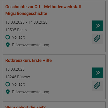
Geschichte vor Ort - Methodenwerkstatt
Migrationsgeschichte
Termin
Ort
Zeitmuster
Lehr- und Lernform
10.08.2026 - 14.08.2026
13595 Berlin
Vollzeit
Präsenzveranstaltung
Rotkreuzkurs Erste Hilfe
Termin
Ort
Zeitmuster
Lehr- und Lernform
10.08.2026
18246 Bützow
Vollzeit
Präsenzveranstaltung
Wem gehört die Zeit?