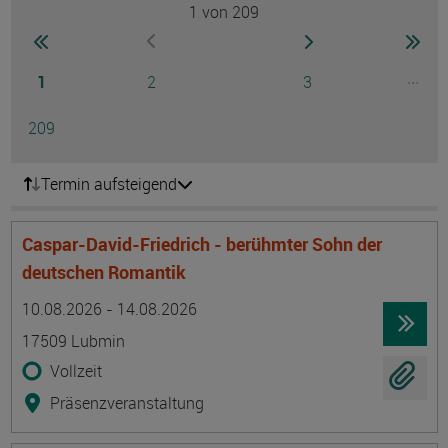
1
von 209
Seite
zur ersten Seite wechseln
zur nächsten Seite
zur 
zur vorherigen Seite wechseln
Seite
Seite
Seite
...
1
2
3
Ausg
Seite
209
Termin aufsteigend
Caspar-David-Friedrich - berühmter Sohn der
deutschen Romantik
Termin
Ort
Zeitmuster
Lehr- und Lernform
10.08.2026 - 14.08.2026
17509 Lubmin
Vollzeit
Präsenzveranstaltung