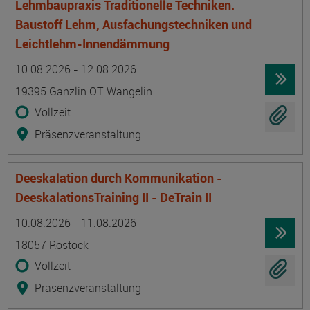
Lehmbaupraxis Traditionelle Techniken.
Baustoff Lehm, Ausfachungstechniken und
Leichtlehm-Innendämmung
Termin
Ort
Zeitmuster
Lehr- und Lernform
10.08.2026 - 12.08.2026
19395 Ganzlin OT Wangelin
Vollzeit
Präsenzveranstaltung
Deeskalation durch Kommunikation -
DeeskalationsTraining II - DeTrain II
Termin
Ort
Zeitmuster
Lehr- und Lernform
10.08.2026 - 11.08.2026
18057 Rostock
Vollzeit
Präsenzveranstaltung