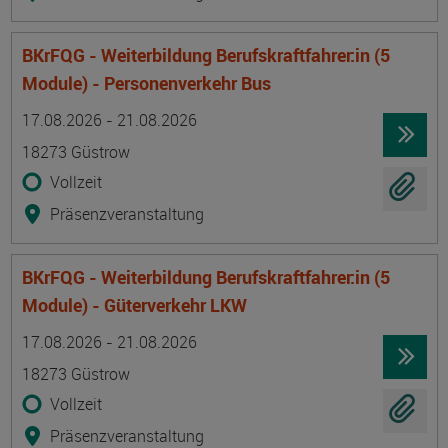
BKrFQG - Weiterbildung Berufskraftfahrer:in (5
Module) - Personenverkehr Bus
Termin
Ort
Zeitmuster
Lehr- und Lernform
17.08.2026 - 21.08.2026
18273 Güstrow
Vollzeit
Präsenzveranstaltung
BKrFQG - Weiterbildung Berufskraftfahrer:in (5
Module) - Güterverkehr LKW
Termin
Ort
Zeitmuster
Lehr- und Lernform
17.08.2026 - 21.08.2026
18273 Güstrow
Vollzeit
Präsenzveranstaltung