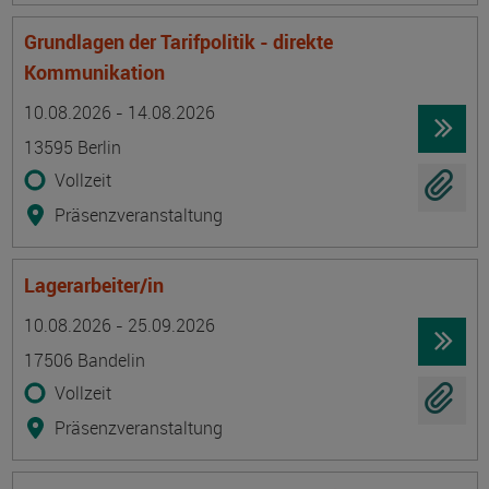
Grundlagen der Tarifpolitik - direkte
Kommunikation
Termin
Ort
Zeitmuster
Lehr- und Lernform
10.08.2026 - 14.08.2026
13595 Berlin
Vollzeit
Präsenzveranstaltung
Lagerarbeiter/in
Termin
Ort
Zeitmuster
Lehr- und Lernform
10.08.2026 - 25.09.2026
17506 Bandelin
Vollzeit
Präsenzveranstaltung