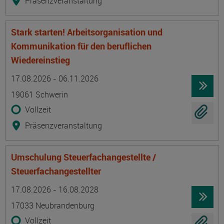
Präsenzveranstaltung
Stark starten! Arbeitsorganisation und
Kommunikation für den beruflichen
Wiedereinstieg
Termin
Ort
Zeitmuster
Lehr- und Lernform
17.08.2026 - 06.11.2026
19061 Schwerin
Vollzeit
Präsenzveranstaltung
Umschulung Steuerfachangestellte /
Steuerfachangestellter
Termin
Ort
Zeitmuster
Lehr- und Lernform
17.08.2026 - 16.08.2028
17033 Neubrandenburg
Vollzeit