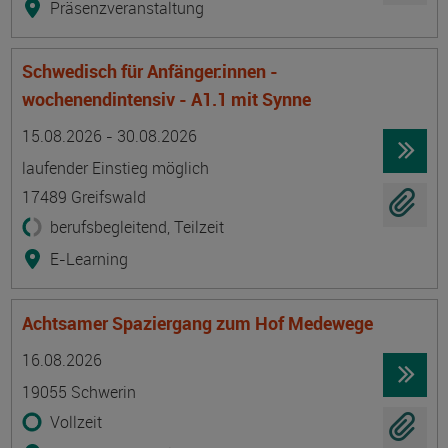
Präsenzveranstaltung
Schwedisch für Anfänger:innen -
wochenendintensiv - A1.1 mit Synne
Termin
Ort
Zeitmuster
Lehr- und Lernform
15.08.2026 - 30.08.2026
laufender Einstieg möglich
17489 Greifswald
berufsbegleitend, Teilzeit
E-Learning
Achtsamer Spaziergang zum Hof Medewege
Termin
Ort
Zeitmuster
Lehr- und Lernform
16.08.2026
19055 Schwerin
Vollzeit