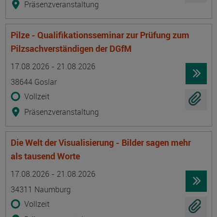
Präsenzveranstaltung
Pilze - Qualifikationsseminar zur Prüfung zum
Pilzsachverständigen der DGfM
Termin
Ort
Zeitmuster
Lehr- und Lernform
17.08.2026 - 21.08.2026
38644 Goslar
Vollzeit
Präsenzveranstaltung
Die Welt der Visualisierung - Bilder sagen mehr
als tausend Worte
Termin
Ort
Zeitmuster
Lehr- und Lernform
17.08.2026 - 21.08.2026
34311 Naumburg
Vollzeit