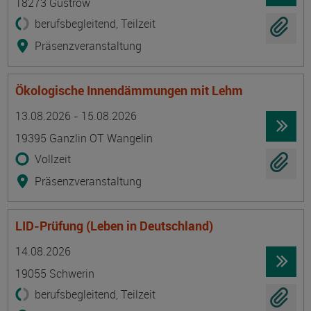
18273 Güstrow
berufsbegleitend, Teilzeit
Präsenzveranstaltung
Ökologische Innendämmungen mit Lehm
Termin
Ort
Zeitmuster
Lehr- und Lernform
13.08.2026 - 15.08.2026
19395 Ganzlin OT Wangelin
Vollzeit
Präsenzveranstaltung
LID-Prüfung (Leben in Deutschland)
Termin
Ort
Zeitmuster
Lehr- und Lernform
14.08.2026
19055 Schwerin
berufsbegleitend, Teilzeit