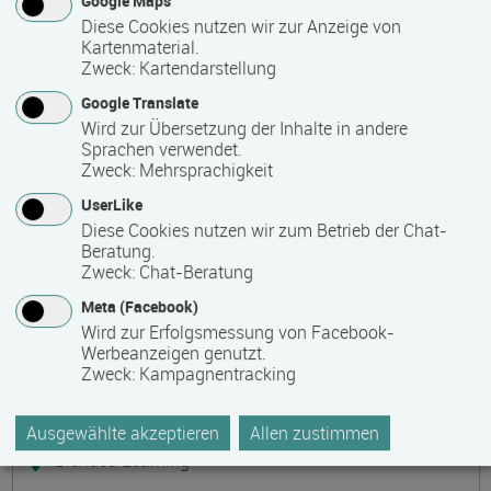
Google Maps
Präsenzveranstaltung
Diese Cookies nutzen wir zur Anzeige von
Kartenmaterial.
Zweck
:
Kartendarstellung
Keramik, Yoga und Mee(h)r
Termin
Ort
Zeitmuster
Lehr- und Lernform
Google Translate
17.08.2026 - 21.08.2026
Wird zur Übersetzung der Inhalte in andere
17509 Lubmin
Sprachen verwendet.
Zweck
:
Mehrsprachigkeit
Vollzeit
UserLike
Präsenzveranstaltung
Diese Cookies nutzen wir zum Betrieb der Chat-
Beratung.
Zweck
:
Chat-Beratung
Bilanzbuchhalter IHK - Intensivlehrgang
Meta (Facebook)
(schriftliche Prüfung)
Wird zur Erfolgsmessung von Facebook-
Termin
Ort
Zeitmuster
Lehr- und Lernform
Werbeanzeigen genutzt.
17.08.2026 - 23.08.2026
Zweck
:
Kampagnentracking
60314 Frankfurt
Vollzeit
Ausgewählte akzeptieren
Allen zustimmen
Blended Learning