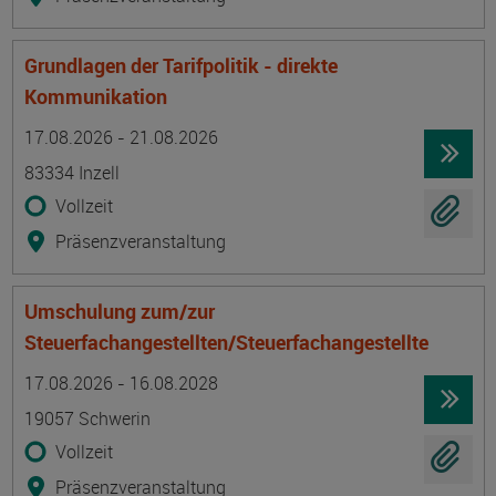
Grundlagen der Tarifpolitik - direkte
Kommunikation
Termin
Ort
Zeitmuster
Lehr- und Lernform
17.08.2026 - 21.08.2026
83334 Inzell
Vollzeit
Präsenzveranstaltung
Umschulung zum/zur
Steuerfachangestellten/Steuerfachangestellte
Termin
Ort
Zeitmuster
Lehr- und Lernform
17.08.2026 - 16.08.2028
19057 Schwerin
Vollzeit
Präsenzveranstaltung