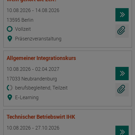
Termin
Ort
Zeitmuster
Lehr- und Lernform
10.08.2026 - 14.08.2026
13595 Berlin
Vollzeit
Präsenzveranstaltung
Allgemeiner Integrationskurs
Termin
Ort
Zeitmuster
Lehr- und Lernform
10.08.2026 - 02.04.2027
17033 Neubrandenburg
berufsbegleitend, Teilzeit
E-Learning
Technischer Betriebswirt IHK
Termin
Ort
Zeitmuster
Lehr- und Lernform
10.08.2026 - 27.10.2026