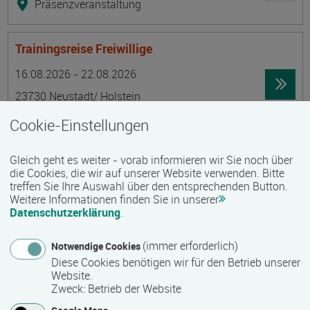
Präsenzveranstaltung
Trainingsreise Freiwillige
Termin
Ort
Zeitmuster
Lehr- und Lernform
16.08.2026 - 22.08.2026
23730 Neustadt/ Holstein
Vollzeit
Cookie-Einstellungen
Präsenzveranstaltung
Gleich geht es weiter - vorab informieren wir Sie noch über
die Cookies, die wir auf unserer Website verwenden. Bitte
Ökonomische Grundkenntnisse:
treffen Sie Ihre Auswahl über den entsprechenden Button.
Weitere Informationen finden Sie in unserer
Zusammenhänge verstehen - betrieblich aktiv
Datenschutzerklärung
.
werden!
Termin
Ort
Zeitmuster
Lehr- und Lernform
(immer erforderlich)
Notwendige Cookies
17.08.2026 - 21.08.2026
Diese Cookies benötigen wir für den Betrieb unserer
13595 Berlin
Website.
Zweck
:
Betrieb der Website
Vollzeit