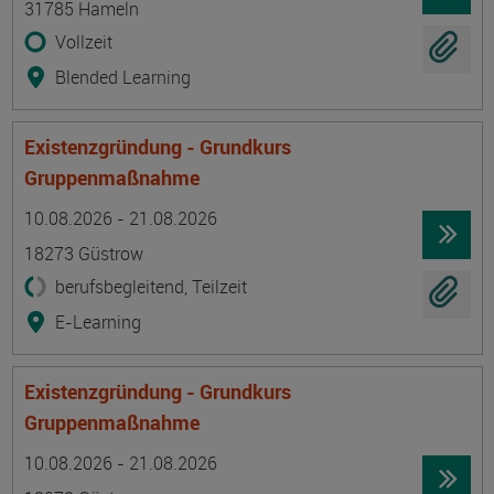
31785 Hameln
Vollzeit
Blended Learning
Existenzgründung - Grundkurs
Gruppenmaßnahme
Termin
Ort
Zeitmuster
Lehr- und Lernform
10.08.2026 - 21.08.2026
18273 Güstrow
berufsbegleitend, Teilzeit
E-Learning
Existenzgründung - Grundkurs
Gruppenmaßnahme
Termin
Ort
Zeitmuster
Lehr- und Lernform
10.08.2026 - 21.08.2026