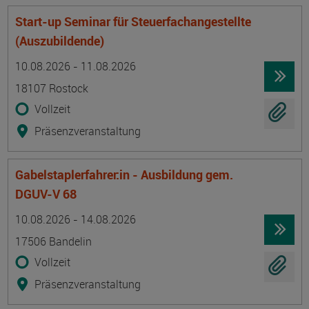
Start-up Seminar für Steuerfachangestellte
(Auszubildende)
Termin
Ort
Zeitmuster
Lehr- und Lernform
10.08.2026 - 11.08.2026
18107 Rostock
Vollzeit
Präsenzveranstaltung
Gabelstaplerfahrer:in - Ausbildung gem.
DGUV-V 68
Termin
Ort
Zeitmuster
Lehr- und Lernform
10.08.2026 - 14.08.2026
17506 Bandelin
Vollzeit
Präsenzveranstaltung