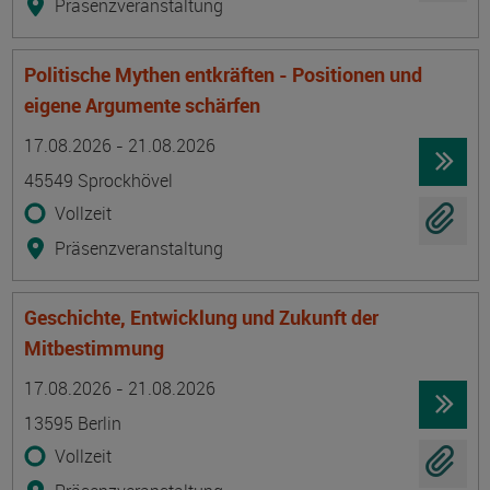
Präsenzveranstaltung
Politische Mythen entkräften - Positionen und
eigene Argumente schärfen
Termin
Ort
Zeitmuster
Lehr- und Lernform
17.08.2026 - 21.08.2026
45549 Sprockhövel
Vollzeit
Präsenzveranstaltung
Geschichte, Entwicklung und Zukunft der
Mitbestimmung
Termin
Ort
Zeitmuster
Lehr- und Lernform
17.08.2026 - 21.08.2026
13595 Berlin
Vollzeit