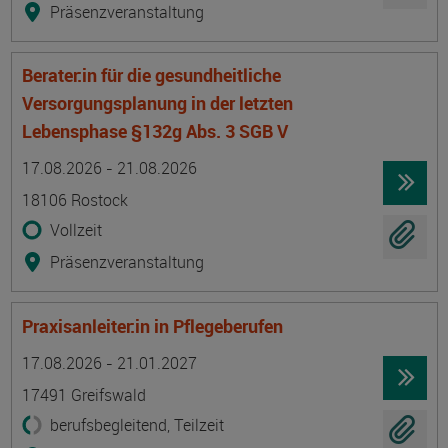
Präsenzveranstaltung
Berater:in für die gesundheitliche
Versorgungsplanung in der letzten
Lebensphase §132g Abs. 3 SGB V
Termin
Ort
Zeitmuster
Lehr- und Lernform
17.08.2026 - 21.08.2026
18106 Rostock
Vollzeit
Präsenzveranstaltung
Praxisanleiter:in in Pflegeberufen
Termin
Ort
Zeitmuster
Lehr- und Lernform
17.08.2026 - 21.01.2027
17491 Greifswald
berufsbegleitend, Teilzeit