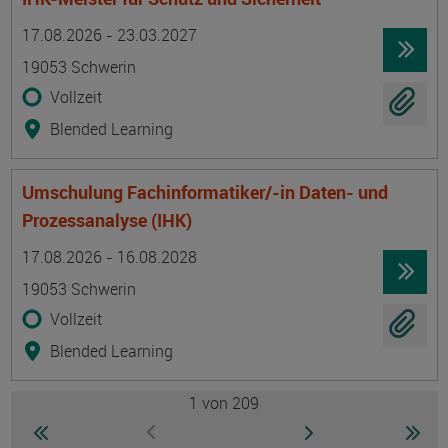
Termin
Ort
Zeitmuster
Lehr- und Lernform
17.08.2026 - 23.03.2027
19053 Schwerin
Vollzeit
Blended Learning
Umschulung Fachinformatiker/-in Daten- und
Prozessanalyse (IHK)
Termin
Ort
Zeitmuster
Lehr- und Lernform
17.08.2026 - 16.08.2028
19053 Schwerin
Vollzeit
Blended Learning
1
von 209
Seite
zur ersten Seite wechseln
zur nächsten Seite
zur 
zur vorherigen Seite wechseln