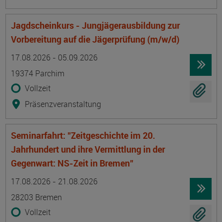
Jagdscheinkurs - Jungjägerausbildung zur
Vorbereitung auf die Jägerprüfung (m/w/d)
Termin
Ort
Zeitmuster
Lehr- und Lernform
17.08.2026 - 05.09.2026
19374 Parchim
Vollzeit
Präsenzveranstaltung
Seminarfahrt: "Zeitgeschichte im 20.
Jahrhundert und ihre Vermittlung in der
Gegenwart: NS-Zeit in Bremen"
Termin
Ort
Zeitmuster
Lehr- und Lernform
17.08.2026 - 21.08.2026
28203 Bremen
Vollzeit