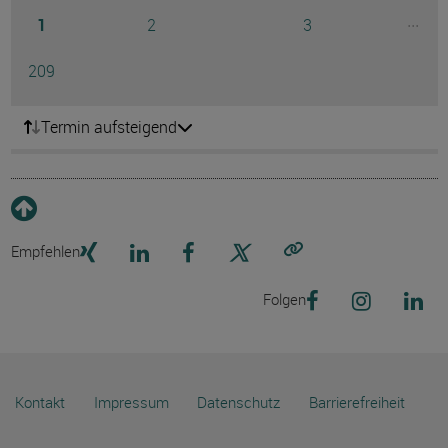
Seite
Seite
Seite
...
1
2
3
Ausg
Seite
209
Termin aufsteigend
Empfehlen
Link kopieren
Folgen
Kontakt
Impressum
Datenschutz
Barrierefreiheit