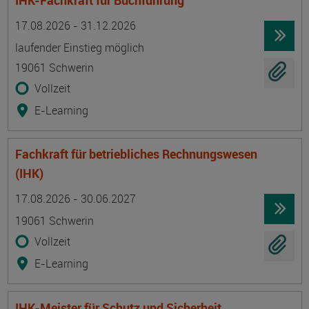
IHK-Fachkraft für Buchführung
Termin
Ort
Zeitmuster
Lehr- und Lernform
17.08.2026 - 31.12.2026
laufender Einstieg möglich
19061 Schwerin
Vollzeit
E-Learning
Fachkraft für betriebliches Rechnungswesen
(IHK)
Termin
Ort
Zeitmuster
Lehr- und Lernform
17.08.2026 - 30.06.2027
19061 Schwerin
Vollzeit
E-Learning
IHK-Meister für Schutz und Sicherheit