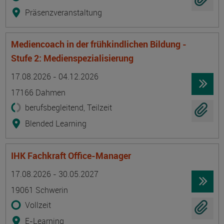
Präsenzveranstaltung
Mediencoach in der frühkindlichen Bildung -
Stufe 2: Medienspezialisierung
Termin
Ort
Zeitmuster
Lehr- und Lernform
17.08.2026 - 04.12.2026
17166 Dahmen
berufsbegleitend, Teilzeit
Blended Learning
IHK Fachkraft Office-Manager
Termin
Ort
Zeitmuster
Lehr- und Lernform
17.08.2026 - 30.05.2027
19061 Schwerin
Vollzeit
E-Learning