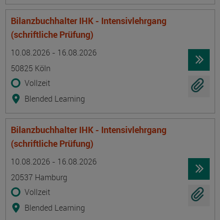
Bilanzbuchhalter IHK - Intensivlehrgang
(schriftliche Prüfung)
Termin
Ort
Zeitmuster
Lehr- und Lernform
10.08.2026 - 16.08.2026
50825 Köln
Vollzeit
Blended Learning
Bilanzbuchhalter IHK - Intensivlehrgang
(schriftliche Prüfung)
Termin
Ort
Zeitmuster
Lehr- und Lernform
10.08.2026 - 16.08.2026
20537 Hamburg
Vollzeit
Blended Learning